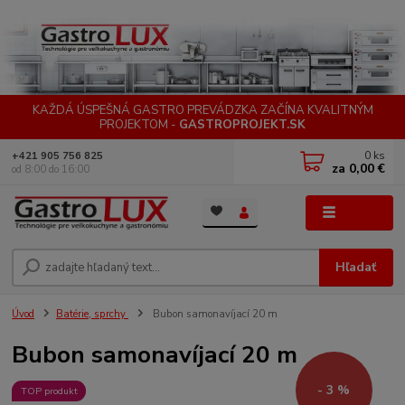
KAŽDÁ ÚSPEŠNÁ GASTRO PREVÁDZKA ZAČÍNA KVALITNÝM
PROJEKTOM -
GASTROPROJEKT.SK
0
ks
+421 905 756 825
za
0,00 €
od 8:00 do 16:00
Menu
Hľadať
Úvod
Batérie, sprchy
Bubon samonavíjací 20 m
Bubon samonavíjací 20 m
- 3 %
TOP produkt