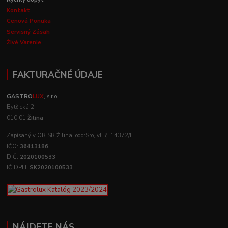
Kontakt
Cenová Ponuka
Servisný Zásah
Živé Varenie
FAKTURAČNÉ ÚDAJE
GASTRO
LUX
, s.r.o.
Bytčická 2
010 01
Žilina
Zapísaný v OR SR Žilina, odd:Sro, vl .č. 14372/L
IČO:
36413186
DIČ:
2020100533
IČ DPH:
SK2020100533
NÁJDETE NÁS