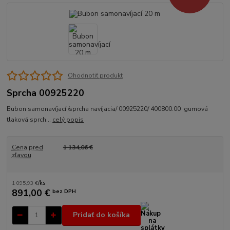
Ohodnotiť produkt
Sprcha 00925220
Bubon samonavíjací /sprcha navíjacia/ 00925220/ 400800.00 gumová
tlaková sprch...
celý popis
Cena pred
1 134,06 €
zľavou
1 095,93 €
/
ks
891,00 €
bez DPH
Pridať do košíka