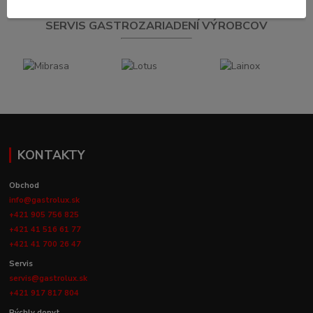
SERVIS GASTROZARIADENÍ VÝROBCOV
KONTAKTY
Obchod
info@gastrolux.sk
+421 905 756 825
+421 41 516 61 77
+421 41 700 26 47
Servis
servis@gastrolux.sk
+421 917 817 804
Rýchly dopyt