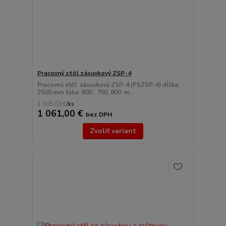
Pracovný stôl zásuvkový ZSP-4
Pracovný stôl zásuvkový ZSP-4 (PSZSP-4) dĺžka:
2500 mm šírka: 600 , 700, 800 m...
1 305,03 €
/
ks
1 061,00 €
bez DPH
Zvoliť variant