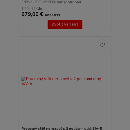
3dĺžka: 2000 až 2800 mm (potrebnú ...
1 204,17 €
/
ks
979,00 €
bez DPH
Zvoliť variant
Pracovný stôl nerezový s 2 policami dlhý SJV-5