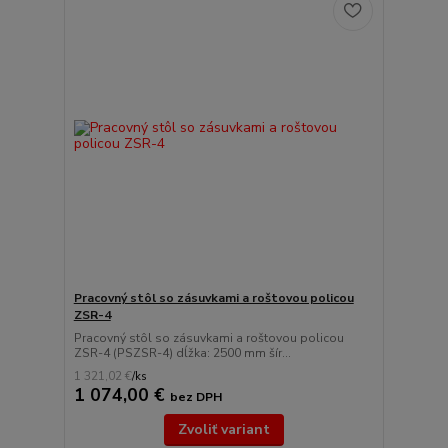
Pracovný stôl so zásuvkami a roštovou policou
ZSR-4
Pracovný stôl so zásuvkami a roštovou policou
ZSR-4 (PSZSR-4) dĺžka: 2500 mm šír...
1 321,02 €
/
ks
1 074,00 €
bez DPH
Zvoliť variant