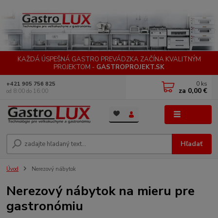
KAŽDÁ ÚSPEŠNÁ GASTRO PREVÁDZKA ZAČÍNA KVALITNÝM
PROJEKTOM -
GASTROPROJEKT.SK
0
ks
+421 905 756 825
za
0,00 €
od 8:00 do 16:00
Menu
Hľadať
Úvod
Nerezový nábytok
Nerezový nábytok na mieru pre
gastronómiu