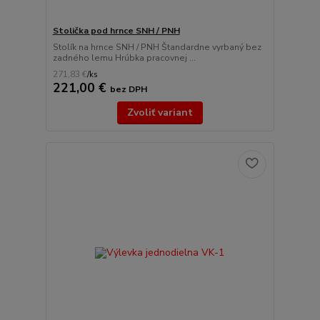
Stolička pod hrnce SNH / PNH
Stolík na hrnce SNH / PNH Štandardne vyrbaný bez
zadného lemu Hrúbka pracovnej ...
271,83 €
/
ks
221,00 €
bez DPH
Zvoliť variant