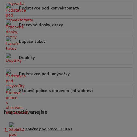
Podstavce pod konvektomaty
Pracovné dosky, drezy
Lapače tukov
Doplnky
Podstavce pod umývačky
Stolové police s ohrevom (infraohrev)
Najpredávanejšie
1.
Stolička pod hrnce FG0163