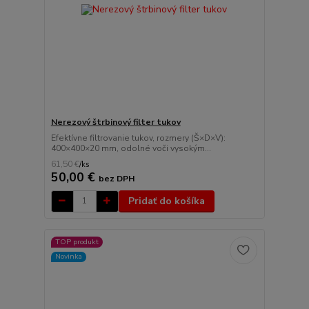
Nerezový štrbinový filter tukov
Efektívne filtrovanie tukov, rozmery (Š×D×V):
400×400×20 mm, odolné voči vysokým...
61,50 €
/
ks
50,00 €
bez DPH
Pridať do košíka
TOP produkt
Novinka