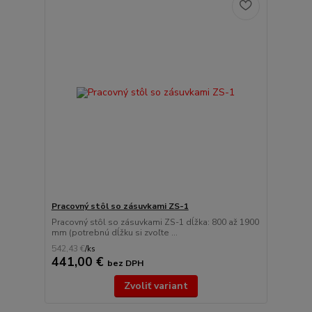
Pracovný stôl so zásuvkami ZS-1
Pracovný stôl so zásuvkami ZS-1 dĺžka: 800 až 1900
mm (potrebnú dĺžku si zvoľte ...
542,43 €
/
ks
441,00 €
bez DPH
Zvoliť variant