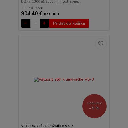
Dĺžka: 1300 až 2800 mm (potrebnú...
1 112,41 €
/
ks
904,40 €
bez DPH
Pridať do košíka
1 061,49 €
- 5 %
Vstupný stôl k umývačke VS-3