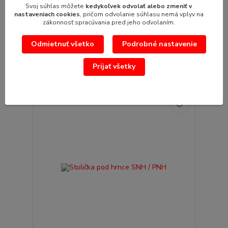
Svoj súhlas môžete
kedykoľvek odvolať alebo zmeniť v
Noha nastavovacia/rektifikačná 40x40
nastaveniach cookies
, pričom odvolanie súhlasu nemá vplyv na
Noha nastavovacia/rektifikačná 40x40pre profil
zákonnosť spracúvania pred jeho odvolaním.
40x40maximálne zaťaženie 150kg
7,13 €
/
ks
Odmietnuť všetko
Podrobné nastavenie
5,80 €
bez DPH
Prijať všetky
Pridať do košíka
Novinka