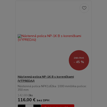
260,76 €
- 45 %
Nástenná polica NP-1K B s koreničkami
(VÝPREDAJ)
Nástenná polica NPK1dĺžka: 1000 mmšírka police:
350 mm
142,68 €
/
ks
116,00 €
bez DPH