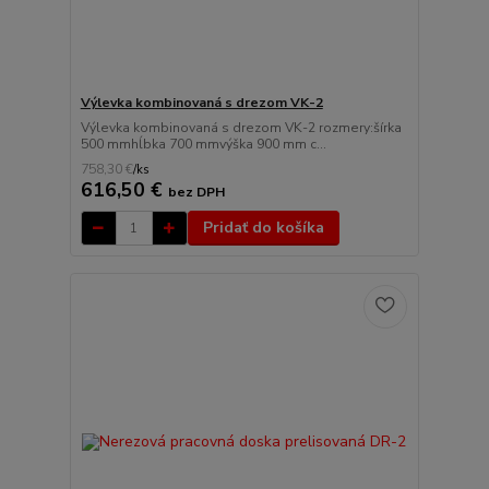
Výlevka kombinovaná s drezom VK-2
Výlevka kombinovaná s drezom VK-2 rozmery:šírka
500 mmhĺbka 700 mmvýška 900 mm c...
758,30 €
/
ks
616,50 €
bez DPH
Pridať do košíka