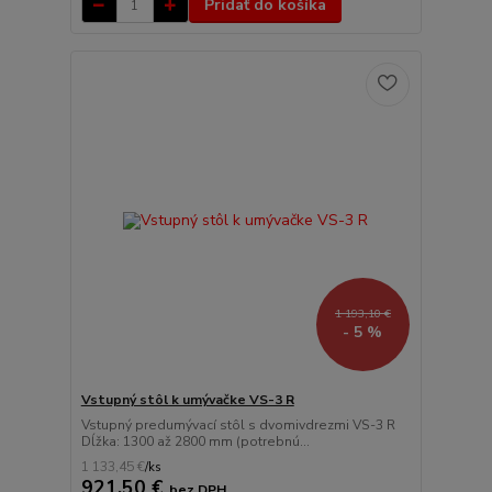
Pridať do košíka
1 193,10 €
- 5 %
Vstupný stôl k umývačke VS-3 R
Vstupný predumývací stôl s dvomivdrezmi VS-3 R
Dĺžka: 1300 až 2800 mm (potrebnú...
1 133,45 €
/
ks
921,50 €
bez DPH