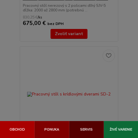
Pracovný stôl nerezový s 2 policami dlhý SJV-5
dĺžka: 2000 až 2800 mm (potrebnú ...
830,25 €
/
ks
675,00 €
bez DPH
Zvoliť variant
OBCHOD
PONUKA
SERVIS
ŽIVÉ VARENIE