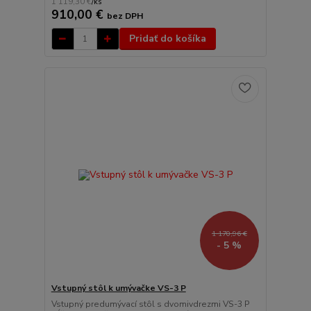
1 119,30 €
/
ks
910,00 €
bez DPH
Pridať do košíka
1 170,96 €
- 5 %
Vstupný stôl k umývačke VS-3 P
Vstupný predumývací stôl s dvomivdrezmi VS-3 P