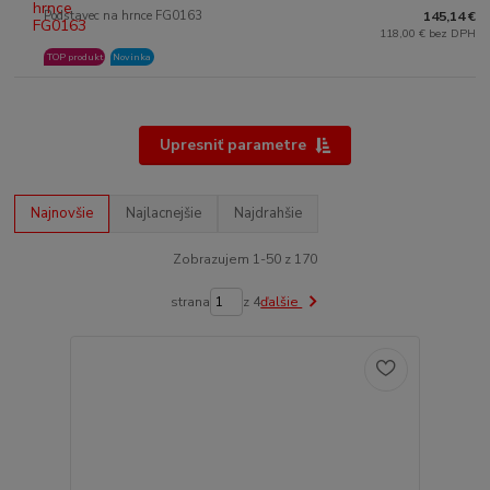
Podstavec na hrnce FG0163
145,14 €
118,00 € bez DPH
TOP produkt
Novinka
Upresniť parametre
Najnovšie
Najlacnejšie
Najdrahšie
Zobrazujem 1-50 z 170
strana
z 4
ďalšie