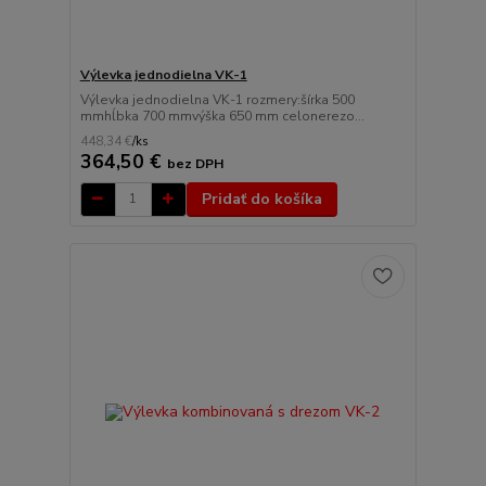
Výlevka jednodielna VK-1
Výlevka jednodielna VK-1 rozmery:šírka 500
mmhĺbka 700 mmvýška 650 mm celonerezo...
448,34 €
/
ks
364,50 €
bez DPH
Pridať do košíka