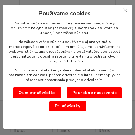
Používame cookies
Obchodná váha ACS-15/30AS
Obchodná (kuchynská) váha ACS-15/30AS - Displej
Na zabezpečenie správneho fungovania webovej stránky
na stĺpiku- obchodná váha s výpo...
používame
nevyhnutné (technické) súbory cookies
, ktoré sa
234,93 €
/
ks
ukladajú bez vášho súhlasu.
191,00 €
bez DPH
Na základe vášho súhlasu používame aj
analytické a
marketingové cookies
, ktoré nám umožňujú merať návštevnosť
Pridať do košíka
webovej stránky, analyzovať správanie používateľov, zobrazovať
personalizovaný obsah a relevantnú reklamu prostredníctvom
nástrojov tretích strán.
strana
z 1
Svoj súhlas môžete
kedykoľvek odvolať alebo zmeniť v
nastaveniach cookies
, pričom odvolanie súhlasu nemá vplyv na
zákonnosť spracúvania pred jeho odvolaním.
Odmietnuť všetko
Podrobné nastavenie
Prijať všetky
SERVIS GASTROZARIADENÍ VÝROBCOV