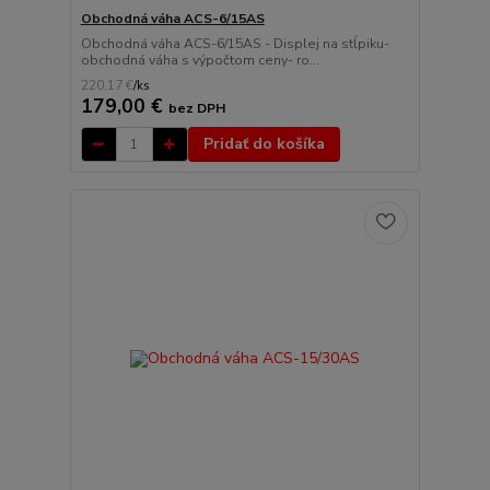
Obchodná váha ACS-6/15AS
Obchodná váha ACS-6/15AS - Displej na stĺpiku-
obchodná váha s výpočtom ceny- ro...
220,17 €
/
ks
179,00 €
bez DPH
Pridať do košíka