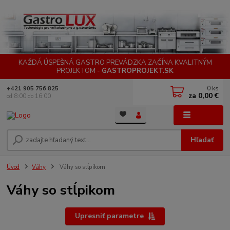
KAŽDÁ ÚSPEŠNÁ GASTRO PREVÁDZKA ZAČÍNA KVALITNÝM
PROJEKTOM -
GASTROPROJEKT.SK
0
ks
+421 905 756 825
za
0,00 €
od 8:00 do 16:00
Menu
Hľadať
Úvod
Váhy
Váhy so stĺpikom
Váhy so stĺpikom
Upresniť parametre