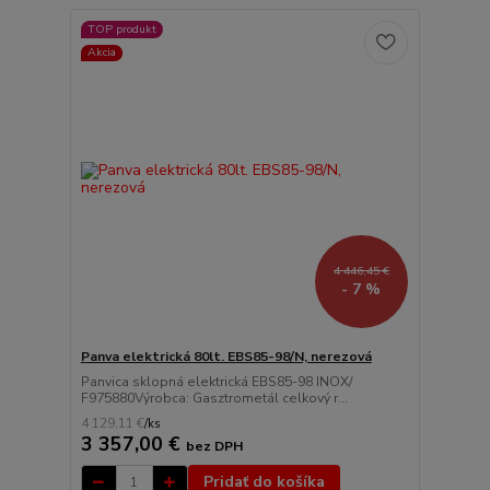
TOP produkt
Akcia
4 446,45 €
- 7 %
Panva elektrická 80lt. EBS85-98/N, nerezová
Panvica sklopná elektrická EBS85-98 INOX/
F975880Výrobca: Gasztrometál celkový r...
4 129,11 €
/
ks
3 357,00 €
bez DPH
Pridať do košíka