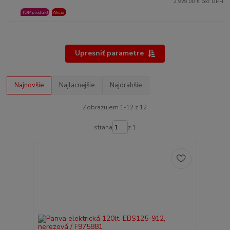
2 929,00 € bez DPH
TOP produkt
Akcia
Upresniť parametre
Najnovšie
Najlacnejšie
Najdrahšie
Zobrazujem 1-12 z 12
strana
z 1