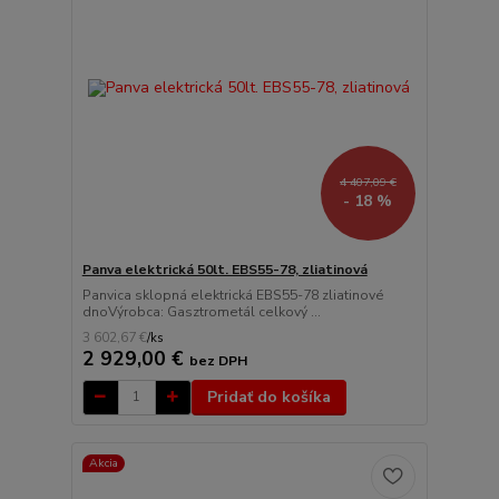
4 407,09 €
- 18 %
Panva elektrická 50lt. EBS55-78, zliatinová
Panvica sklopná elektrická EBS55-78 zliatinové
dnoVýrobca: Gasztrometál celkový ...
3 602,67 €
/
ks
2 929,00 €
bez DPH
Pridať do košíka
Akcia