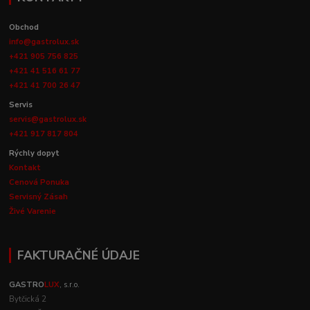
Obchod
info@gastrolux.sk
+421 905 756 825
+421 41 516 61 77
+421 41 700 26 47
Servis
servis@gastrolux.sk
+421 917 817 804
Rýchly dopyt
Kontakt
Cenová Ponuka
Servisný Zásah
Živé Varenie
FAKTURAČNÉ ÚDAJE
GASTRO
LUX
, s.r.o.
Bytčická 2