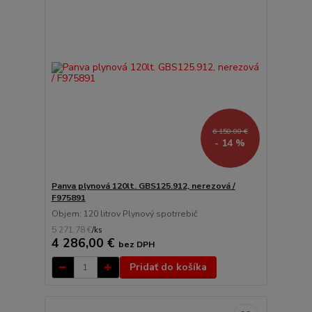
6 150,00 €
- 14 %
Panva plynová 120lt. GBS125.912, nerezová /
F975891
Objem: 120 litrov Plynový spotrrebič
5 271,78 €
/
ks
4 286,00 €
bez DPH
Pridať do košíka