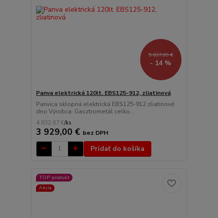
5 637,09 €
- 14 %
Panva elektrická 120lt. EBS125-912, zliatinová
Panvica sklopná elektrická EBS125-912 zliatinové
dno Výrobca: Gasztrometál celko...
4 832,67 €
/
ks
3 929,00 €
bez DPH
Pridať do košíka
TOP produkt
Akcia