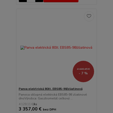
4 446,45 €
- 7 %
Panva elektrická 80lt. EBS85-98/zliatinová
Panvica sklopná elektrická EBS85-98 zliatinové
dnoVýrobca: Gasztrometál celkový ...
4 129,11 €
/
ks
3 357,00 €
bez DPH