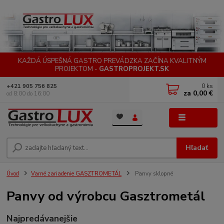
KAŽDÁ ÚSPEŠNÁ GASTRO PREVÁDZKA ZAČÍNA KVALITNÝM
PROJEKTOM -
GASTROPROJEKT.SK
0
ks
+421 905 756 825
za
0,00 €
od 8:00 do 16:00
Menu
Hľadať
Úvod
Varné zariadenie GASZTROMETÁL
Panvy sklopné
Panvy od výrobcu Gasztrometál
Najpredávanejšie