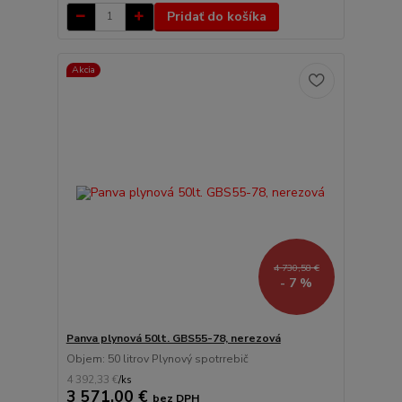
Pridať do košíka
Akcia
4 730,58 €
- 7 %
Panva plynová 50lt. GBS55-78, nerezová
Objem: 50 litrov Plynový spotrrebič
4 392,33 €
/
ks
3 571,00 €
bez DPH