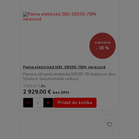
4 407,09 €
- 18 %
Panva elektrická 50lt. EBS55-78/N, nerezová
Panvica sklopná elektrická EBS55-78 zliatinové dno
Výrobca: Gasztrometál celkový...
3 602,67 €
/
ks
2 929,00 €
bez DPH
Pridať do košíka