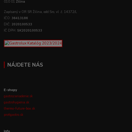
010 01
Žilina
Zapísaný v OR SR Žilina, odd:Sro, vl .č. 14372/L
IČO:
36413186
DIČ:
2020100533
IČ DPH:
SK2020100533
NÁJDETE NÁS
E-shopy
gastrozariadenie.sk
gastrohygiena.sk
thermo-future-box.sk
profigastro.sk
Info