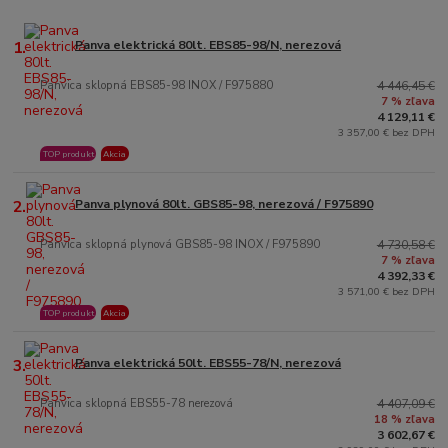
1.
Panva elektrická 80lt. EBS85-98/N, nerezová
Panvica sklopná EBS85-98 INOX / F975880
4 446,45 €
7 % zľava
4 129,11 €
3 357,00 € bez DPH
TOP produkt
Akcia
2.
Panva plynová 80lt. GBS85-98, nerezová / F975890
Panvica sklopná plynová GBS85-98 INOX / F975890
4 730,58 €
7 % zľava
4 392,33 €
3 571,00 € bez DPH
TOP produkt
Akcia
3.
Panva elektrická 50lt. EBS55-78/N, nerezová
Panvica sklopná EBS55-78 nerezová
4 407,09 €
18 % zľava
3 602,67 €