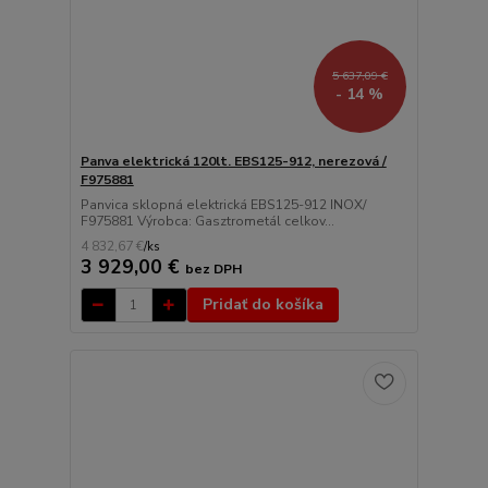
5 637,09 €
- 14 %
Panva elektrická 120lt. EBS125-912, nerezová /
F975881
Panvica sklopná elektrická EBS125-912 INOX/
F975881 Výrobca: Gasztrometál celkov...
4 832,67 €
/
ks
3 929,00 €
bez DPH
Pridať do košíka