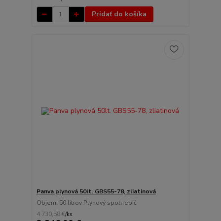
Pridať do košíka
Panva plynová 50lt. GBS55-78, zliatinová
Objem: 50 litrov Plynový spotrrebič
4 730,58 €
/
ks