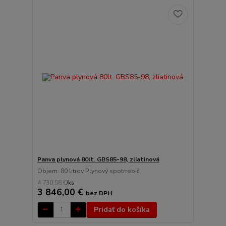
Panva plynová 80lt. GBS85-98, zliatinová
Objem: 80 litrov Plynový spotrrebič
4 730,58 €
/
ks
3 846,00 €
bez DPH
Pridať do košíka