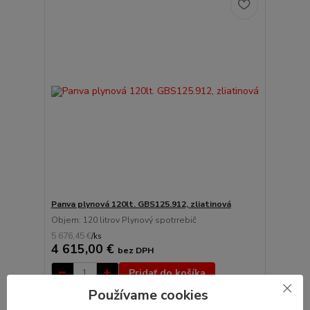
Panva plynová 120lt. GBS125.912, zliatinová
Objem: 120 litrov Plynový spotrrebič
5 676,45 €
/
ks
4 615,00 €
bez DPH
Pridať do košíka
Používame cookies