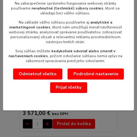
TOP produkt
Na zabezpečenie správneho fungovania webovej stránky
používame
nevyhnutné (technické) súbory cookies
, ktoré sa
Akcia
ukladajú bez vášho súhlasu.
Na základe vášho súhlasu používame aj
analytické a
marketingové cookies
, ktoré nám umožňujú merať návštevnosť
webovej stránky, analyzovať správanie používateľov, zobrazovať
personalizovaný obsah a relevantnú reklamu prostredníctvom
nástrojov tretích strán.
Svoj súhlas môžete
kedykoľvek odvolať alebo zmeniť v
nastaveniach cookies
, pričom odvolanie súhlasu nemá vplyv na
zákonnosť spracúvania pred jeho odvolaním.
4 730,58 €
Odmietnuť všetko
Podrobné nastavenie
- 7 %
Prijať všetky
Panva plynová 80lt. GBS85-98, nerezová / F975890
Objem: 80 litrov Plynový spotrrebič
4 392,33 €
/
ks
3 571,00 €
bez DPH
Pridať do košíka