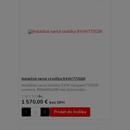
Indukčná varná stolička 8 kW/773028
Indukčné varná stolička 5 kW stalgast/773028
rozmery: 600x600x380 mm (šxhxv)výko...
1 931,10 €
/
ks
1 570,00 €
bez DPH
Pridať do košíka