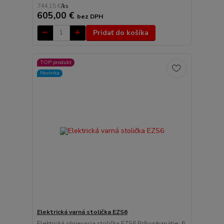
744,15 €
/
ks
605,00 €
bez DPH
Pridať do košíka
TOP produkt
Novinka
Elektrická varná stolička EZS6
Elektrická ohrievacia stolička EZS6 Príkon/napätie: 6