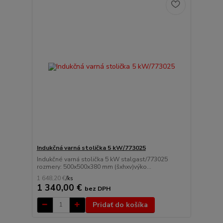
Indukčná varná stolička 5 kW/773025
Indukčné varná stolička 5 kW stalgast/773025
rozmery: 500x500x380 mm (šxhxv)výko...
1 648,20 €
/
ks
1 340,00 €
bez DPH
Pridať do košíka