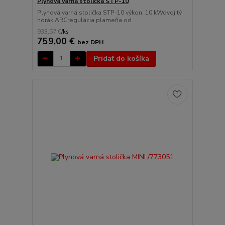
Plynová varná stolička STP-10
Plynová varná stolička STP-10 výkon: 10 kWdvojitý
horák ARCregulácia plameňa od ...
933,57 €
/
ks
759,00 €
bez DPH
Pridať do košíka