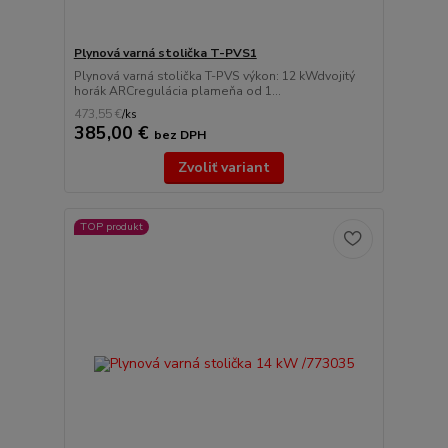
Plynová varná stolička T-PVS1
Plynová varná stolička T-PVS výkon: 12 kWdvojitý
horák ARCregulácia plameňa od 1...
473,55 €
/
ks
385,00 €
bez DPH
Zvoliť variant
TOP produkt