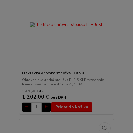
Elektrická ohrevná stolička ELR 5 XL
Ohrevná elektrická stolička ELR 5 XLPrevedenie:
NerezovéPríkon elektro: 5kW/400V...
1 478,46 €
/
ks
1 202,00 €
bez DPH
Pridať do košíka