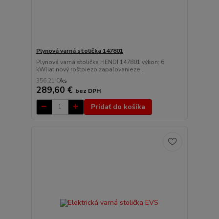
Plynová varná stolička 147801
Plynová varná stolička HENDI 147801 výkon: 6
kWliatinový roštpiezo zapaľovanieze...
356,21 €
/
ks
289,60 €
bez DPH
Pridať do košíka