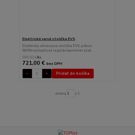
Elektrická varná stolička EVS
Elektrická ohrievacia stolička EVS príkon:
6kWtrojstupňová reguláciapriemer plat...
886,83 €
/
ks
721,00 €
bez DPH
Pridať do košíka
strana
z 1