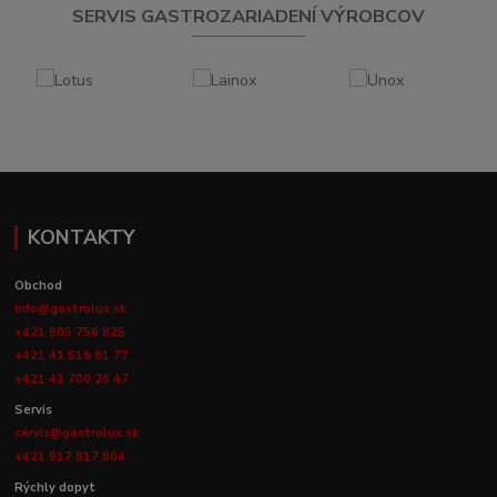
SERVIS GASTROZARIADENÍ VÝROBCOV
KONTAKTY
Obchod
info@gastrolux.sk
+421 905 756 825
+421 41 516 61 77
+421 41 700 26 47
Servis
servis@gastrolux.sk
+421 917 817 804
Rýchly dopyt