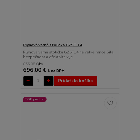
Plynová varná stolička GZST 14
Plynová varná stolička GZST14 na veľké hrnce Sila,
bezpečnosť a efektivita v je...
856,08 €
/
ks
696,00 €
bez DPH
Pridať do košíka
TOP produkt