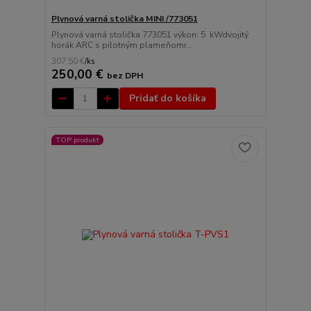
Plynová varná stolička MINI /773051
Plynová varná stolička 773051 výkon: 5 kWdvojitý
horák ARC s pilotným plameňomr...
307,50 €
/
ks
250,00 €
bez DPH
Pridať do košíka
TOP produkt