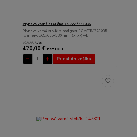
Plynová varná stolička 14 kW /773035
Plynová varná stolička stalgast POWER/ 773035
rozmery: 565x605x380 mm (šxhxv)výk...
516,60 €
/
ks
420,00 €
bez DPH
Pridať do košíka