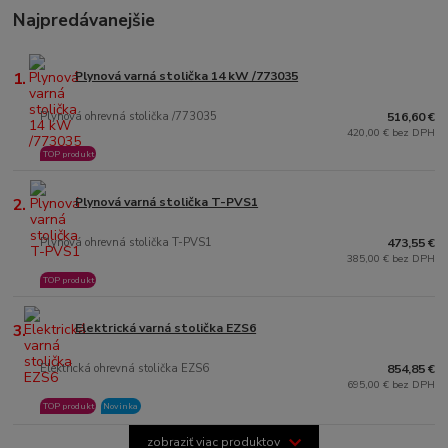
Najpredávanejšie
1.
Plynová varná stolička 14 kW /773035
Plynová ohrevná stolička /773035
516,60 €
420,00 € bez DPH
TOP produkt
2.
Plynová varná stolička T-PVS1
Plynová ohrevná stolička T-PVS1
473,55 €
385,00 € bez DPH
TOP produkt
3.
Elektrická varná stolička EZS6
Elektrická ohrevná stolička EZS6
854,85 €
695,00 € bez DPH
TOP produkt
Novinka
zobraziť viac produktov