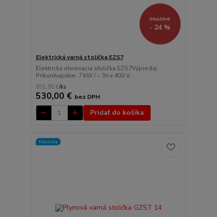
854,85 €
- 24 %
Elektrická varná stolička EZS7
Elektrická ohrievacia stolička EZS7Výpredaj
Príkon/napätie: 7 kW / ~ 3n x 400 V,...
651,90 €
/
ks
530,00 €
bez DPH
Pridať do košíka
Novinka