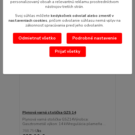
personalizovaný obsah a relevantnú reklamu prostredníctvom
Pridať do košíka
nástrojov tretích strán.
Svoj súhlas môžete
kedykoľvek odvolať alebo zmeniť v
nastaveniach cookies
, pričom odvolanie súhlasu nemá vplyv na
zákonnosť spracúvania pred jeho odvolaním.
Odmietnuť všetko
Podrobné nastavenie
Prijať všetky
Plynová varná stolička GZS 14
Plynová varná stolička GSZ14Výrobca:
Gasztrometál výkon: 14 kWregulácia plameňa ...
768,75 €
/
ks