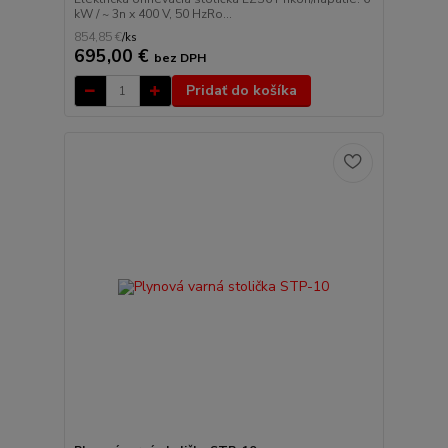
kW / ~ 3n x 400 V, 50 HzRo...
854,85 €
/
ks
695,00 €
bez DPH
Pridať do košíka