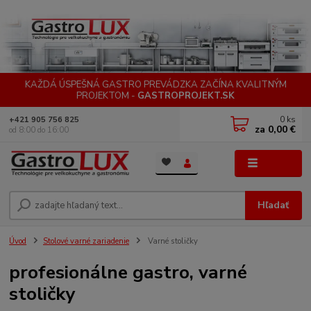
KAŽDÁ ÚSPEŠNÁ GASTRO PREVÁDZKA ZAČÍNA KVALITNÝM
PROJEKTOM -
GASTROPROJEKT.SK
0
ks
+421 905 756 825
za
0,00 €
od 8:00 do 16:00
Menu
Hľadať
Úvod
Stolové varné zariadenie
Varné stoličky
profesionálne gastro, varné
stoličky