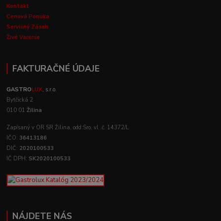
Kontakt
Cenová Ponuka
Servisný Zásah
Živé Varenie
FAKTURAČNÉ ÚDAJE
GASTRO
LUX
, s.r.o.
Bytčická 2
010 01
Žilina
Zapísaný v OR SR Žilina, odd:Sro, vl .č. 14372/L
IČO:
36413186
DIČ:
2020100533
IČ DPH:
SK2020100533
NÁJDETE NÁS