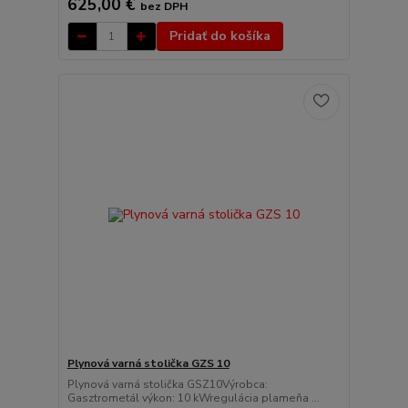
625,00 €
bez DPH
Pridať do košíka
Plynová varná stolička GZS 10
Plynová varná stolička GSZ10Výrobca:
Gasztrometál výkon: 10 kWregulácia plameňa ...