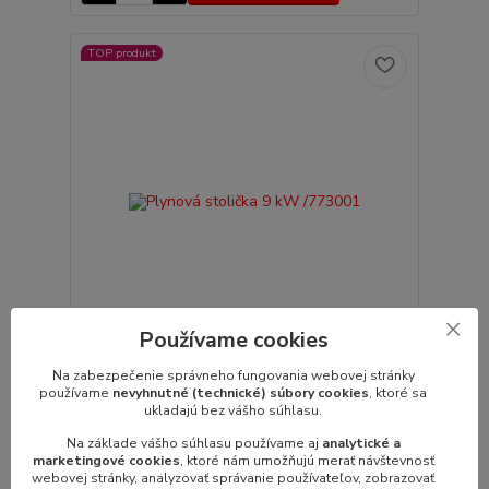
TOP produkt
Používame cookies
Na zabezpečenie správneho fungovania webovej stránky
Plynová stolička 9 kW /773001
používame
nevyhnutné (technické) súbory cookies
, ktoré sa
Plynová varná stolička stalgast MIDI 773001
ukladajú bez vášho súhlasu.
rozmery: 580x580x380 mm (šxhxv)výkon...
Na základe vášho súhlasu používame aj
analytické a
393,60 €
/
ks
marketingové cookies
, ktoré nám umožňujú merať návštevnosť
320,00 €
bez DPH
webovej stránky, analyzovať správanie používateľov, zobrazovať