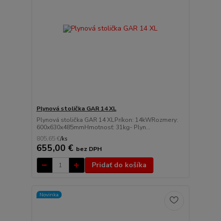
Plynová stolička GAR 14 XL
Plynová stolička GAR 14 XLPríkon: 14kWRozmery:
600x630x485mmHmotnosť: 31kg- Plyn...
805,65 €
/
ks
655,00 €
bez DPH
Pridať do košíka
Novinka