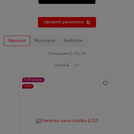
Upresniť parametre
Najnovšie
Najlacnejšie
Najdrahšie
Zobrazujem 1-19 z 19
strana
z 1
TOP produkt
Akcia