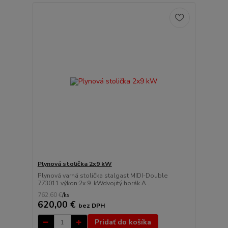
Plynová stolička 2x9 kW
Plynová varná stolička stalgast MIDI-Double
773011 výkon:2x 9 kWdvojitý horák A...
762,60 €
/
ks
620,00 €
bez DPH
Pridať do košíka