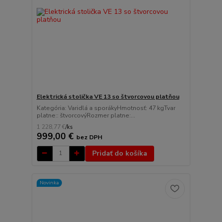
Elektrická stolička VE 13 so štvorcovou platňou
Kategória: Varidlá a sporákyHmotnosť: 47 kgTvar
platne:: štvorcovýRozmer platne:...
1 228,77 €
/
ks
999,00 €
bez DPH
Pridať do košíka
Novinka