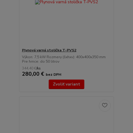
Plynová varná stolička T-PVS2
Výkon: 7,5 kW Rozmery (šxhxv): 400x400x350 mm
Pre hrnce: do 50 litrov
344,40 €
/
ks
280,00 €
bez DPH
Zvoliť variant