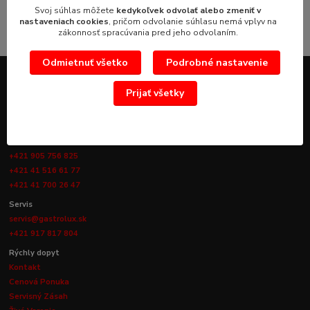
Svoj súhlas môžete
kedykoľvek odvolať alebo zmeniť v
nastaveniach cookies
, pričom odvolanie súhlasu nemá vplyv na
zákonnosť spracúvania pred jeho odvolaním.
Odmietnuť všetko
Podrobné nastavenie
Prijať všetky
KONTAKTY
Obchod
info@gastrolux.sk
+421 905 756 825
+421 41 516 61 77
+421 41 700 26 47
Servis
servis@gastrolux.sk
+421 917 817 804
Rýchly dopyt
Kontakt
Cenová Ponuka
Servisný Zásah