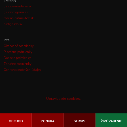
E-shopy
gastrozariadenie.sk
gastrohygiena.sk
thermo-future-box.sk
profigastro.sk
Info
Obchodné podmienky
Platobné podmienky
Dodacie podmienky
Záručné podmienky
Ochrana osobných údajov
Upravit sběr cookies.
© 2003-2026
GASTROLUX, s.r.o.
Všetky práva vyhradené.
OBCHOD
PONUKA
SERVIS
ŽIVÉ VARENIE