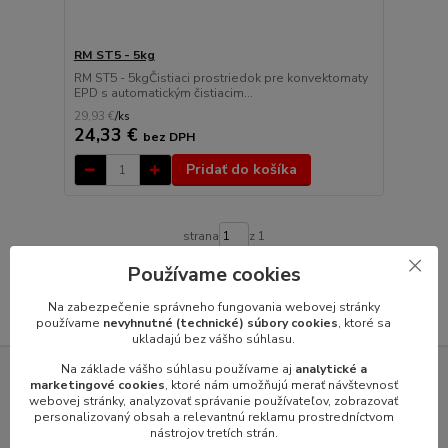
RM ST5 - 5kg
RM ST5 - 5kgČistiaci prostriedok pre konvektomaty
EPD s automatickým čistiacim...
29,93 €
/
ks
24,33 €
bez DPH
Pridať do košíka
strana
z 1
Používame cookies
Na zabezpečenie správneho fungovania webovej stránky
používame
nevyhnutné (technické) súbory cookies
, ktoré sa
ukladajú bez vášho súhlasu.
Na základe vášho súhlasu používame aj
analytické a
SERVIS GASTROZARIADENÍ VÝROBCOV
marketingové cookies
, ktoré nám umožňujú merať návštevnosť
webovej stránky, analyzovať správanie používateľov, zobrazovať
personalizovaný obsah a relevantnú reklamu prostredníctvom
nástrojov tretích strán.