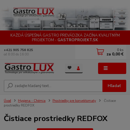
KAŽDÁ ÚSPEŠNÁ GASTRO PREVÁDZKA ZAČÍNA KVALITNÝM
PROJEKTOM -
GASTROPROJEKT.SK
0
ks
+421 905 756 825
za
0,00 €
od 8:00 do 16:00
Menu
Hľadať
Úvod
Hygiena - Chémia
Prostriedky pre konvektomaty
Čistiace
prostriedky REDFOX
Čistiace prostriedky REDFOX