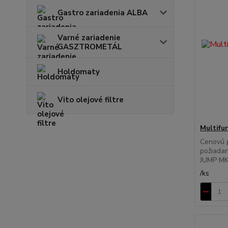
Gastro zariadenia ALBA
Varné zariadenie
GASZTROMETÁL
Holdomaty
Vito olejové filtre
Multifu
Cenovú 
požiadan
JUMP MKH
/
ks