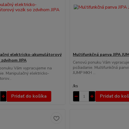
ačný elektricko-akumulátorový
Multifunkčná panva JIPA JU
o zdvihom JIPA
Cenovú ponuku Vám vypracuj
požiadanie. Multifunkčná panvi
ponuku Vám vypracujeme na
JUMP MKH ...
ie. Manipulačný elektricko-
orov...
/
ks
Pridať do košíka
Pridať do koš