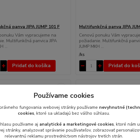
nkčná panva JIPA JUMP 101 F
Multifunkčná panva JIPA JU
ponuku Vám vypracujeme na
Cenovú ponuku Vám vypracuj
ie. Multifunkčná panvica JIPA
požiadanie. Multifunkčná panvi
 ...
JUMP MKH ...
/
ks
Pridať do košíka
Pridať do koš
Používame cookies
právneho fungovania webovej stránky používame
nevyhnutné (techn
cookies
, ktoré sa ukladajú bez vášho súhlasu.
úhlasu používame aj
analytické a marketingové cookies
, ktoré nám 
j stránky, analyzovať správanie používateľov, zobrazovať personaliz
relevantnú reklamu prostredníctvom nástrojov tretích strán.