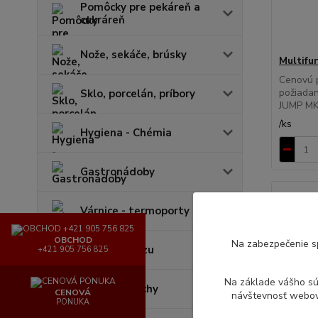
Pomôcky pre pekáreň a
cukráreň
Nože, sekáče, brúsky
Multifu
Cenovú 
požiadan
Sklo, porcelán, príbory
JUMP MKH
/
ks
Hygiena - Chémia
Gastronádoby
Várnice - termoporty
OBCHOD
Na zabezpečenie s
Lapače hmyzu
+421 905 756 825
Na základe vášho s
Batérie, sprchy
CENOVÁ
návštevnosť webove
PONUKA