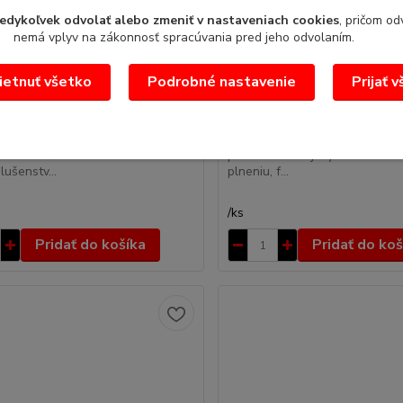
edykoľvek odvolať alebo zmeniť v nastaveniach cookies
, pričom od
nemá vplyv na zákonnosť spracúvania pred jeho odvolaním.
etnuť všetko
Podrobné nastavenie
Prijať 
enstvo JIPA JUMP
Olejový vozík JIPA
ponuku Vám vypracujeme na
Cenovú ponuku Vám vypracuj
ie. Príslušenstvo JIPA
požiadanie.Olejový vozík JIPASl
lušenstv...
plneniu, f...
/
ks
Pridať do košíka
Pridať do koš