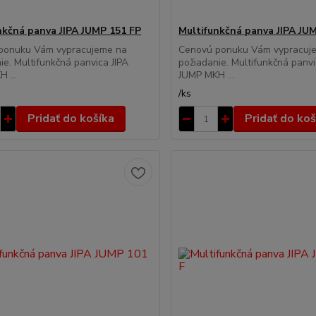
nkčná panva JIPA JUMP 151 FP
Multifunkčná panva JIPA JU
ponuku Vám vypracujeme na
Cenovú ponuku Vám vypracuj
ie. Multifunkčná panvica JIPA
požiadanie. Multifunkčná panvi
 ...
JUMP MKH ...
/
ks
Pridať do košíka
Pridať do koš