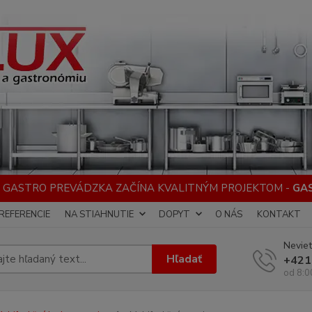
 GASTRO PREVÁDZKA ZAČÍNA KVALITNÝM PROJEKTOM -
GA
REFERENCIE
NA STIAHNUTIE
DOPYT
O NÁS
KONTAKT
Neviet
Hľadať
+421
od 8:0