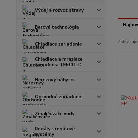
Výdaj a rozvoz stravy
Najnov
Barová technológia
Zobrazuje
Chladiace zariadenie
Chladiace a mraziace
zariadenia TEFCOLD
Nerezový nábytok
Obchodné zariadenie
Zmäkčovače vody
Regály - regálové
systémy