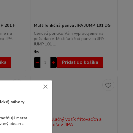
MP 201 F
Multifunkčná panva JIPA JUMP 101 DS
eme na
Cenovú ponuku Vám vypracujeme na
ca JIPA
požiadanie. Multifunkčná panvica JIPA
JUMP 101 ...
/
ks
íka
Pridať do košíka
ické) súbory
umožňujú merať
ovaný obsah a