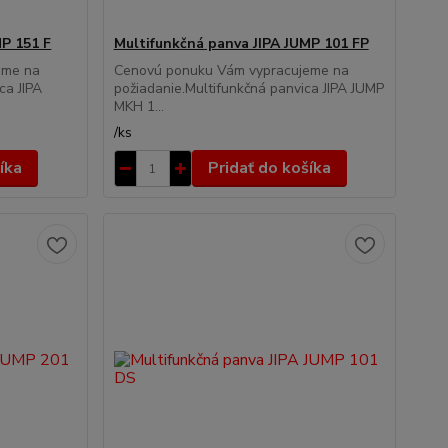
MP 151 F
Multifunkčná panva JIPA JUMP 101 FP
eme na
Cenovú ponuku Vám vypracujeme na
ca JIPA
požiadanie.Multifunkčná panvica JIPA JUMP
MKH 1...
/
ks
íka
Pridať do košíka