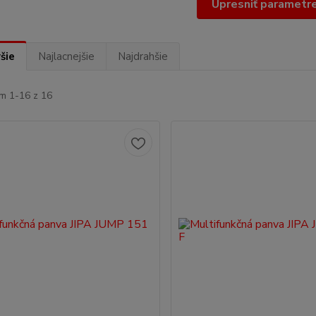
Upresniť parametr
šie
Najlacnejšie
Najdrahšie
m 1-16 z 16