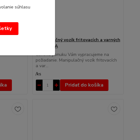
volanie súhlasu
všetky
Manipulačný vozík fritovacích a varných
košov JIPA
eme na
úži k
Cenovú ponuku Vám vypracujeme na
požiadanie. Manipulačný vozík fritovacích
a var...
/
ks
íka
Pridať do košíka