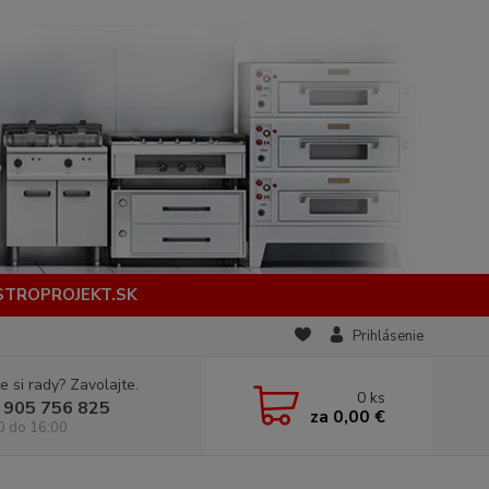
STROPROJEKT.SK
Prihlásenie
e si rady? Zavolajte.
0
ks
 905 756 825
za
0,00 €
0 do 16:00