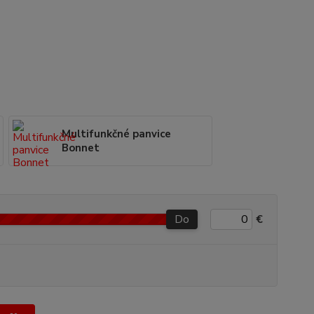
Multifunkčné panvice
Bonnet
Do
€