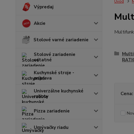
Úvod
M
Výpredaj
Mult
Akcie
Multifunk
Stolové varné zariadenie
Multi
Stolové zariadenie
ostatné
RATI
Kuchynské stroje -
príprava
Univerzálne kuchynské
Cena:
roboty
Pizza zariadenie
Nov
Umývačky riadu