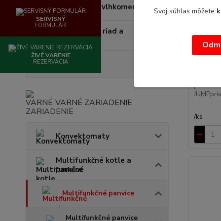
Teplomery - vlhkomery
Svoj súhlas môžete
k
SERVISNÝ
FORMULÁR
Jednorázový riad a
doplnky
Odmi
ŽIVÉ VARENIE
REZERVÁCIA
Prísluš
Sage
Cenovú 
požiadan
JUMPprís
VARNÉ ZARIADENIE
/
ks
Konvektomaty
Multifunkčné kotle a
panvice
Multifunkčné panvice
Multifunkčné panvice