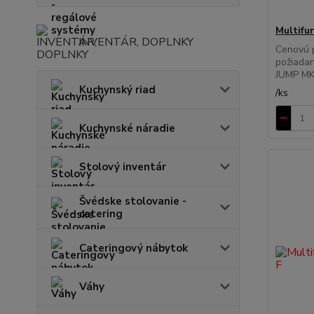
Multifu
INVENTÁR, DOPLNKY
Cenovú 
požiadan
JUMP MKH
Kuchynský riad
/
ks
Kuchynské náradie
Stolový inventár
Švédske stolovanie -
catering
Cateringový nábytok
Váhy