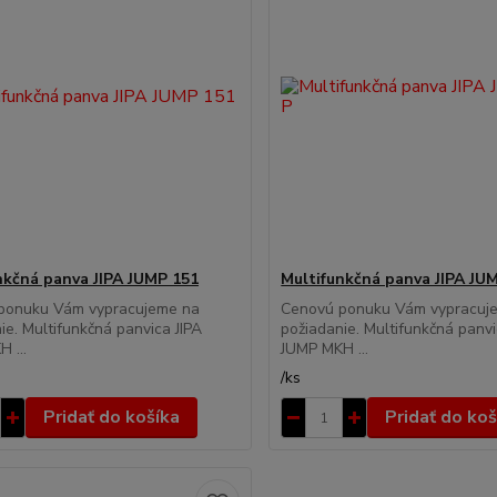
nkčná panva JIPA JUMP 151
Multifunkčná panva JIPA JU
ponuku Vám vypracujeme na
Cenovú ponuku Vám vypracuj
ie. Multifunkčná panvica JIPA
požiadanie. Multifunkčná panvi
 ...
JUMP MKH ...
/
ks
Pridať do košíka
Pridať do koš