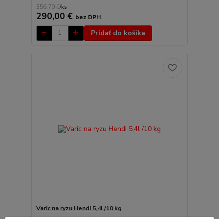
356,70 €
/
ks
290,00 €
bez DPH
Pridať do košíka
Varic na ryzu Hendi 5,4l /10 kg