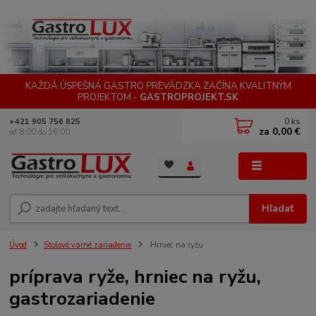
KAŽDÁ ÚSPEŠNÁ GASTRO PREVÁDZKA ZAČÍNA KVALITNÝM
PROJEKTOM -
GASTROPROJEKT.SK
0
ks
+421 905 756 825
za
0,00 €
od 8:00 do 16:00
Menu
Hľadať
Úvod
Stolové varné zariadenie
Hrniec na ryžu
príprava ryže, hrniec na ryžu,
gastrozariadenie