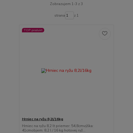
Zobrazujem 1-3 z 3
strana
z 1
TOP produkt
Hrniec na ryžu 8,2l/16kg
Hrniec na ryžu 8,2 lt priemer: 54,8cmvýška:
41cmobjem: 8,2 l / 16 kg hotovej ryž...