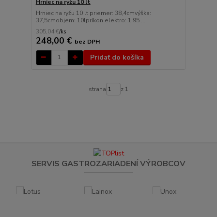
Hrniec na ryžu 10 lt
Hrniec na ryžu 10 lt priemer: 38,4cmvýška:
37,5cmobjem: 10lpríkon elektro: 1,95 ...
305,04 €
/
ks
248,00 €
bez DPH
Pridať do košíka
strana
z 1
SERVIS GASTROZARIADENÍ VÝROBCOV