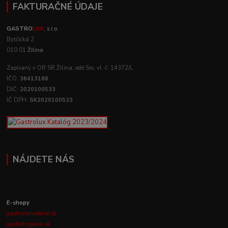
FAKTURAČNÉ ÚDAJE
GASTRO
LUX
, s.r.o.
Bytčická 2
010 01
Žilina
Zapísaný v OR SR Žilina, odd:Sro, vl .č. 14372/L
IČO:
36413186
DIČ:
2020100533
IČ DPH:
SK2020100533
NÁJDETE NÁS
E-shopy
gastrozariadenie.sk
gastrohygiena.sk