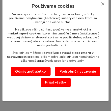
Hrniec na varenie ryže Hendi 240403 rozmer: -
priemer: 45 cm- výška: 38 cm- kapa...
Používame cookies
234,93 €
/
ks
191,00 €
Na zabezpečenie správneho fungovania webovej stránky
bez DPH
používame
nevyhnutné (technické) súbory cookies
, ktoré sa
ukladajú bez vášho súhlasu.
Pridať do košíka
Na základe vášho súhlasu používame aj
analytické a
marketingové cookies
, ktoré nám umožňujú merať návštevnosť
webovej stránky, analyzovať správanie používateľov, zobrazovať
TOP produkt
personalizovaný obsah a relevantnú reklamu prostredníctvom
nástrojov tretích strán.
Svoj súhlas môžete
kedykoľvek odvolať alebo zmeniť v
nastaveniach cookies
, pričom odvolanie súhlasu nemá vplyv na
zákonnosť spracúvania pred jeho odvolaním.
Odmietnuť všetko
Podrobné nastavenie
Prijať všetky