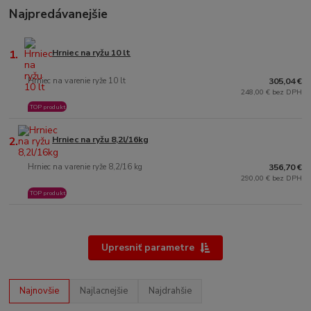
Najpredávanejšie
1.
Hrniec na ryžu 10 lt
Hrniec na varenie ryže 10 lt
305,04 €
248,00 € bez DPH
TOP produkt
2.
Hrniec na ryžu 8,2l/16kg
Hrniec na varenie ryže 8,2/16 kg
356,70 €
290,00 € bez DPH
TOP produkt
Upresniť parametre
Najnovšie
Najlacnejšie
Najdrahšie