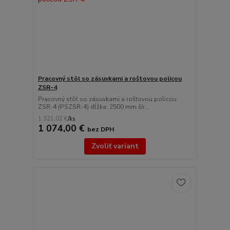
Pracovný stôl so zásuvkami a roštovou policou
ZSR-4
Pracovný stôl so zásuvkami a roštovou policou
ZSR-4 (PSZSR-4) dĺžka: 2500 mm šír...
1 321,02 €
/
ks
1 074,00 €
bez DPH
Zvoliť variant