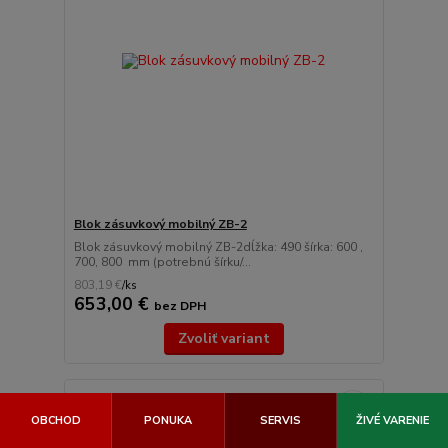
Blok zásuvkový mobilný ZB-2
Blok zásuvkový mobilný ZB-2dĺžka: 490 šírka: 600 ,
700, 800 mm (potrebnú šírku/...
803,19 €
/
ks
653,00 €
bez DPH
Zvoliť variant
OBCHOD
PONUKA
SERVIS
ŽIVÉ VARENIE