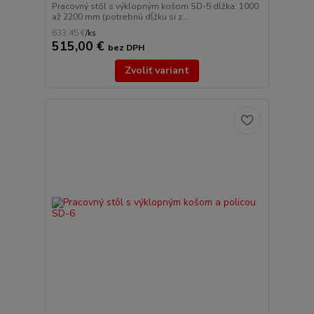
Pracovný stôl s výklopným košom SD-5 dĺžka: 1000
až 2200 mm (potrebnú dĺžku si z...
633,45 €
/
ks
515,00 €
bez DPH
Zvoliť variant