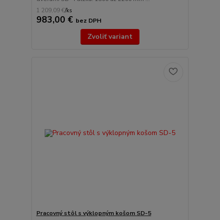
1 209,09 €
/
ks
983,00 €
bez DPH
Zvoliť variant
Pracovný stôl s výklopným košom SD-5