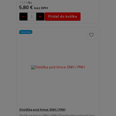
7,13 €
/
ks
5,80 €
bez DPH
Pridať do košíka
Novinka
Stolička pod hrnce SNH / PNH
Stolík na hrnce SNH / PNH Štandardne vyrbaný bez