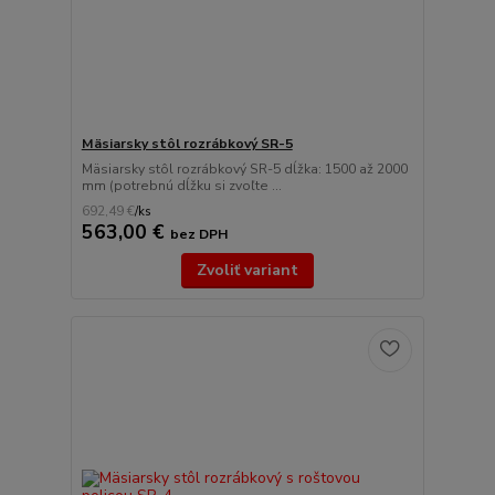
Mäsiarsky stôl rozrábkový SR-5
Mäsiarsky stôl rozrábkový SR-5 dĺžka: 1500 až 2000
mm (potrebnú dĺžku si zvoľte ...
692,49 €
/
ks
563,00 €
bez DPH
Zvoliť variant