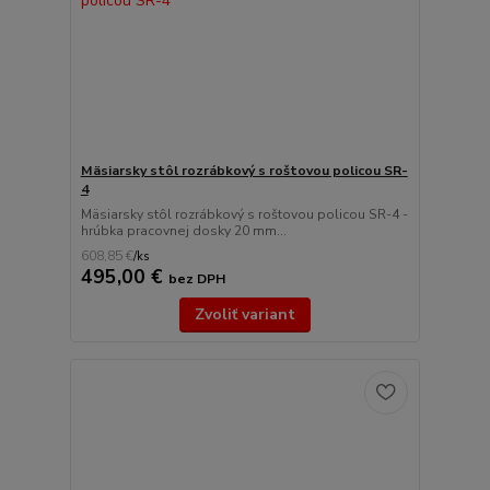
Mäsiarsky stôl rozrábkový s roštovou policou SR-
4
Mäsiarsky stôl rozrábkový s roštovou policou SR-4 -
hrúbka pracovnej dosky 20 mm...
608,85 €
/
ks
495,00 €
bez DPH
Zvoliť variant