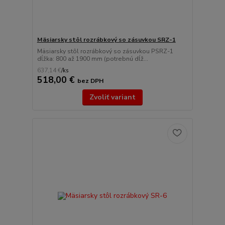
Mäsiarsky stôl rozrábkový so zásuvkou SRZ-1
Mäsiarsky stôl rozrábkový so zásuvkou PSRZ-1
dĺžka: 800 až 1900 mm (potrebnú dĺž...
637,14 €
/
ks
518,00 €
bez DPH
Zvoliť variant