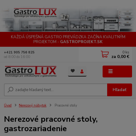
KAŽDÁ ÚSPEŠNÁ GASTRO PREVÁDZKA ZAČÍNA KVALITNÝM
PROJEKTOM -
GASTROPROJEKT.SK
0
ks
+421 905 756 825
za
0,00 €
od 8:00 do 16:00
Menu
Hľadať
Úvod
Nerezový nábytok
Pracovné stoly
Nerezové pracovné stoly,
gastrozariadenie