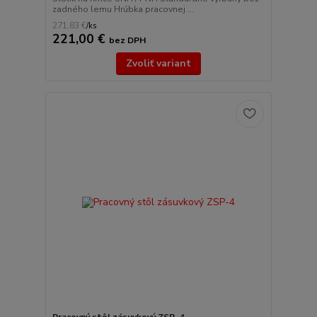
zadného lemu Hrúbka pracovnej ...
271,83 €
/
ks
221,00 €
bez DPH
Zvoliť variant