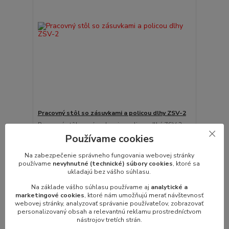
Pracovný stôl so zásuvkami a policou dlhy ZSV-2
Pracovný stôl so zásuvkami a policou dlhý ZSV-2
(PSZSBV-2p) dĺžka: 2000 až 2800 ...
Používame cookies
885,60 €
/
ks
720,00 €
bez DPH
Na zabezpečenie správneho fungovania webovej stránky
používame
nevyhnutné (technické) súbory cookies
, ktoré sa
Zvoliť variant
ukladajú bez vášho súhlasu.
Na základe vášho súhlasu používame aj
analytické a
marketingové cookies
, ktoré nám umožňujú merať návštevnosť
webovej stránky, analyzovať správanie používateľov, zobrazovať
personalizovaný obsah a relevantnú reklamu prostredníctvom
nástrojov tretích strán.