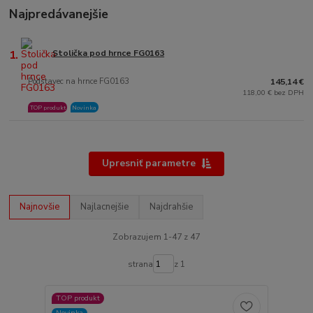
Najpredávanejšie
1.
Stolička pod hrnce FG0163
Podstavec na hrnce FG0163
145,14 €
118,00 € bez DPH
TOP produkt
Novinka
Upresniť parametre
Najnovšie
Najlacnejšie
Najdrahšie
Zobrazujem 1-47 z 47
strana
z 1
TOP produkt
Novinka