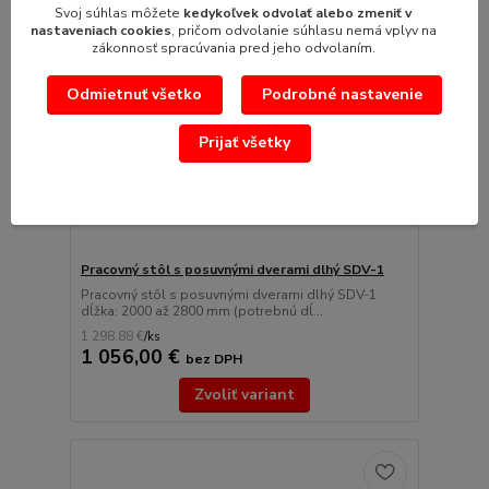
Svoj súhlas môžete
kedykoľvek odvolať alebo zmeniť v
nastaveniach cookies
, pričom odvolanie súhlasu nemá vplyv na
zákonnosť spracúvania pred jeho odvolaním.
Odmietnuť všetko
Podrobné nastavenie
Prijať všetky
Pracovný stôl s posuvnými dverami dlhý SDV-1
Pracovný stôl s posuvnými dverami dlhý SDV-1
dĺžka: 2000 až 2800 mm (potrebnú dĺ...
1 298,88 €
/
ks
1 056,00 €
bez DPH
Zvoliť variant