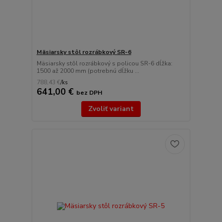
Mäsiarsky stôl rozrábkový SR-6
Mäsiarsky stôl rozrábkový s policou SR-6 dĺžka:
1500 až 2000 mm (potrebnú dĺžku ...
788,43 €
/
ks
641,00 €
bez DPH
Zvoliť variant