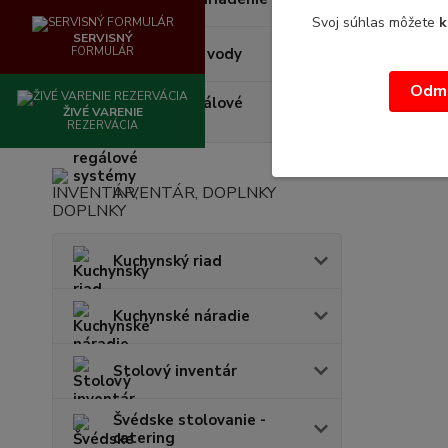
Svoj súhlas môžete
k
SERVISNÝ
FORMULÁR
Zmäkčovače vody
Odmi
Regály - regálové
ŽIVÉ VARENIE
systémy
REZERVÁCIA
INVENTÁR, DOPLNKY
Kuchynský riad
Kuchynské náradie
Stolový inventár
Švédske stolovanie -
catering