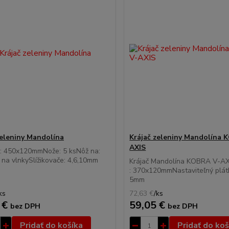
zeleniny Mandolína
Krájač zeleniny Mandolína 
AXIS
: 450x120mmNože: 5 ksNôž na:
j na vlnkySlížikovače: 4,6,10mm
Krájač Mandolína KOBRA V-A
: 370x120mmNastaviteľný plátk
5mm
ks
72,63 €
/
ks
 €
59,05 €
bez DPH
bez DPH
Pridať do košíka
Pridať do koš