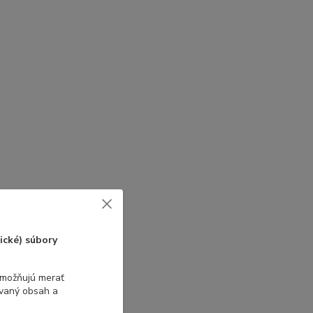
ické) súbory
umožňujú merať
ovaný obsah a