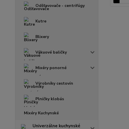
Odšťavovače - centrifúgy
Kutre
Blixery
Vákuové baličky
Mixéry ponorné
Výrobníky cestovín
Plničky klobás
Mixéry Kuchynské
Univerzálne kuchynské