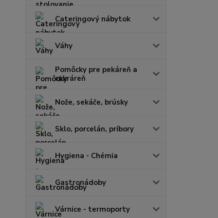
Cateringový nábytok
Váhy
Pomôcky pre pekáreň a
cukráreň
Nože, sekáče, brúsky
Sklo, porcelán, príbory
Hygiena - Chémia
Gastronádoby
Várnice - termoporty