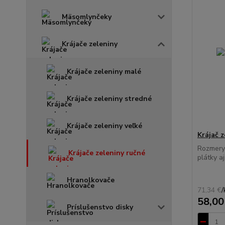
Mäsomlynčeky
Krájače zeleniny
Krájače zeleniny malé
Krájače zeleniny stredné
Krájače zeleniny veľké
Krájač 
Rozmery
Krájače zeleniny ručné
plátky a
Hranolkovače
71,34 €
/
58,00
Príslušenstvo disky