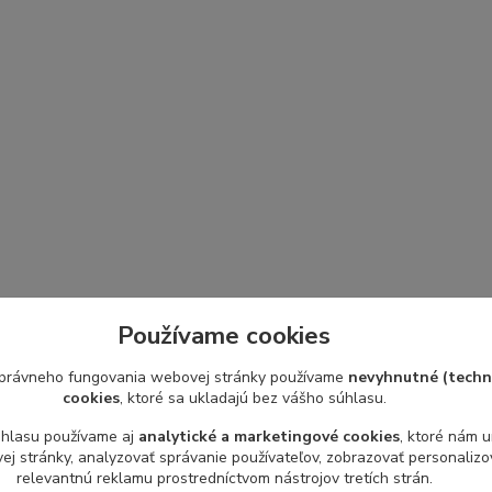
Používame cookies
právneho fungovania webovej stránky používame
nevyhnutné (techn
cookies
, ktoré sa ukladajú bez vášho súhlasu.
úhlasu používame aj
analytické a marketingové cookies
, ktoré nám 
j stránky, analyzovať správanie používateľov, zobrazovať personaliz
relevantnú reklamu prostredníctvom nástrojov tretích strán.