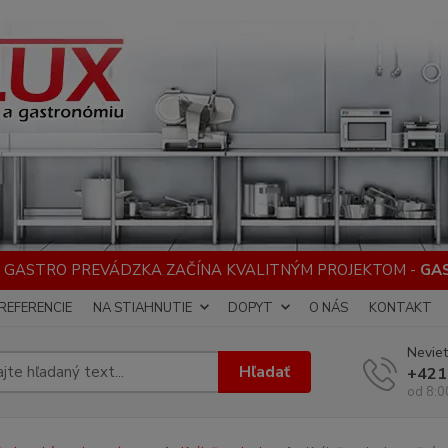
 GASTRO PREVÁDZKA ZAČÍNA KVALITNÝM PROJEKTOM -
GA
REFERENCIE
NA STIAHNUTIE
DOPYT
O NÁS
KONTAKT
Neviet
Hľadať
+421
od 8:0