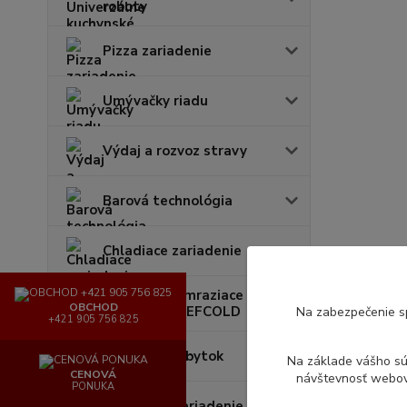
roboty
Pizza zariadenie
Umývačky riadu
Výdaj a rozvoz stravy
Barová technológia
Chladiace zariadenie
Chladiace a mraziace
OBCHOD
zariadenia TEFCOLD
Na zabezpečenie s
+421 905 756 825
Nerezový nábytok
Na základe vášho s
CENOVÁ
návštevnosť webove
PONUKA
Obchodné zariadenie