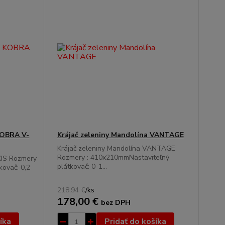
KOBRA V-
Krájač zeleniny Mandolína VANTAGE
Krájač zeleniny Mandolína VANTAGE
Rozmery : 410x210mmNastaviteľný
XIS Rozmery
plátkovač: 0-1...
ovač: 0,2-
218,94 €
/
ks
178,00 €
bez DPH
íka
Pridať do košíka