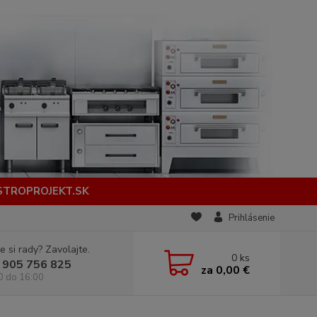
STROPROJEKT.SK
Prihlásenie
e si rady? Zavolajte.
0
ks
 905 756 825
za
0,00 €
0 do 16:00