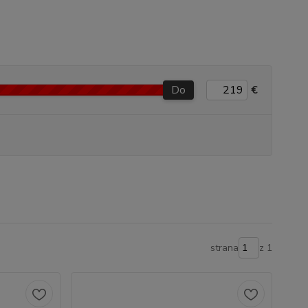
Do
€
strana
z 1