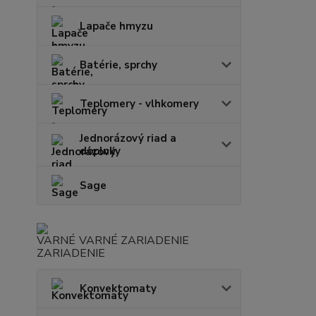
Lapače hmyzu
Batérie, sprchy
Teplomery - vlhkomery
Jednorázový riad a
doplnky
Sage
VARNÉ ZARIADENIE
Konvektomaty