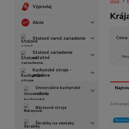
Úvod
K
Výpredaj
Kráj
Akcie
Cena:
Stolové varné zariadenie
Stolové zariadenie
Nov
ostatné
Kuchynské stroje -
príprava
Univerzálne kuchynské
Najnov
roboty
Zobrazuje
Nárezové stroje
Novinka
Škrabky na zemiaky