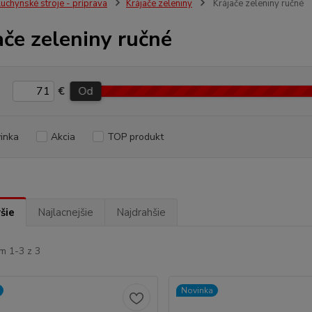
uchynské stroje - príprava
Krájače zeleniny
Krájače zeleniny ručné
ače zeleniny ručné
€
Od
inka
Akcia
TOP produkt
šie
Najlacnejšie
Najdrahšie
m 1-3 z 3
Novinka