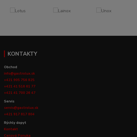
KONTAKTY
Obchod
info@gastrolux.sk
+421 905 756 825
+421 41 516 61 77
+421 41 700 26 47
Servis
servis@gastrolux.sk
+421 917 817 804
Rýchly dopyt
Kontakt
Cenová Ponuka