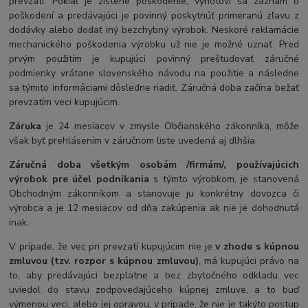
prevzatí. Pokiaľ je zistené poškodenie, vyhotoví sa záznam o
poškodení a predávajúci je povinný poskytnúť primeranú zľavu z
dodávky alebo dodať iný bezchybný výrobok. Neskoré reklamácie
mechanického poškodenia výrobku už nie je možné uznať. Pred
prvým použitím je kupujúci povinný preštudovať záručné
podmienky vrátane slovenského návodu na použitie a následne
sa týmito informáciami dôsledne riadiť. Záručná doba začína bežať
prevzatím veci kupujúcim.
Záruka
je 24 mesiacov v zmysle Občianského zákonníka, môže
však byť prehlásením v záručnom liste uvedená aj dlhšia.
Záručná doba všetkým osobám /firmám/, používajúcich
výrobok pre účel podnikania
s týmto výrobkom, je stanovená
Obchodným zákonníkom a stanovuje ju konkrétny dovozca či
výrobca a je 12 mesiacov od dňa zakúpenia ak nie je dohodnutá
inak.
V prípade, že vec pri prevzatí kupujúcim nie je
v zhode s kúpnou
zmluvou (tzv. rozpor s kúpnou zmluvou)
, má kupujúci právo na
to, aby predávajúci bezplatne a bez zbytočného odkladu vec
uviedol do stavu zodpovedajúceho kúpnej zmluve, a to buď
výmenou veci, alebo jej opravou, v prípade, že nie je takýto postup