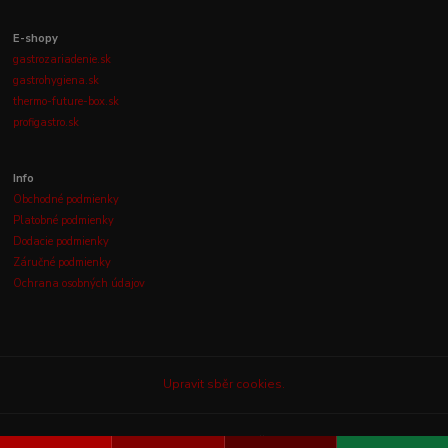
E-shopy
gastrozariadenie.sk
gastrohygiena.sk
thermo-future-box.sk
profigastro.sk
Info
Obchodné podmienky
Platobné podmienky
Dodacie podmienky
Záručné podmienky
Ochrana osobných údajov
Upravit sběr cookies.
© 2003-2026
GASTROLUX, s.r.o.
Všetky práva vyhradené.