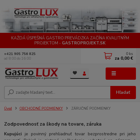
KAŽDÁ ÚSPEŠNÁ GASTRO PREVÁDZKA ZAČÍNA KVALITNÝM
PROJEKTOM -
GASTROPROJEKT.SK
0
ks
+421 905 756 825
za
0,00 €
od 8:00 do 16:00
Menu
Hľadať
Úvod
OBCHODNÉ PODMIENKY
ZÁRUČNÉ PODMIENKY
Zodpovednosť za škody na tovare, záruka
Kupujúci
je povinný prehliadnuť tovar bezprostredne pri jeho