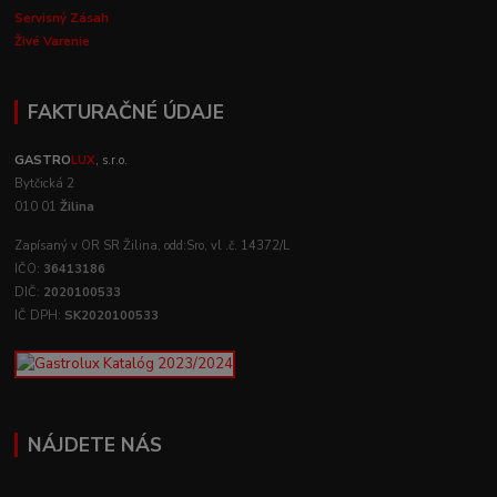
Servisný Zásah
Živé Varenie
FAKTURAČNÉ ÚDAJE
GASTRO
LUX
, s.r.o.
Bytčická 2
010 01
Žilina
Zapísaný v OR SR Žilina, odd:Sro, vl .č. 14372/L
IČO:
36413186
DIČ:
2020100533
IČ DPH:
SK2020100533
NÁJDETE NÁS