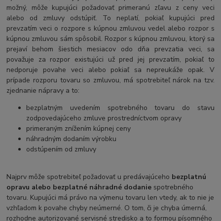
možný, môže kupujúci požadovať primeranú zľavu z ceny veci
alebo od zmluvy odstúpiť. To neplatí, pokiaľ kupujúci pred
prevzatím veci o rozpore s kúpnou zmluvou vedel alebo rozpor s
kúpnou zmluvou sám spôsobil. Rozpor s kúpnou zmluvou, ktorý sa
prejaví behom šiestich mesiacov odo dňa prevzatia veci, sa
považuje za rozpor existujúci už pred jej prevzatím, pokiaľ to
nedporuje povahe veci alebo pokiaľ sa nepreukáže opak. V
prípade rozporu tovaru so zmluvou, má spotrebiteľ nárok na tzv.
zjednanie nápravy a to:
bezplatným uvedením spotrebného tovaru do stavu
zodpovedajúceho zmluve prostredníctvom opravy
primeraným znížením kúpnej ceny
náhradným dodaním výrobku
odstúpením od zmluvy
Najprv môže spotrebiteľ požadovať u predávajúceho
bezplatnú
opravu alebo bezplatné náhradné dodanie
spotrebného
tovaru. Kupujúci má právo na výmenu tovaru len vtedy, ak to nie je
vzhľadom k povahe chyby neúmerné. O tom, či je chyba úmerná,
rozhodne autorizované servisné stredisko a to formou písomného