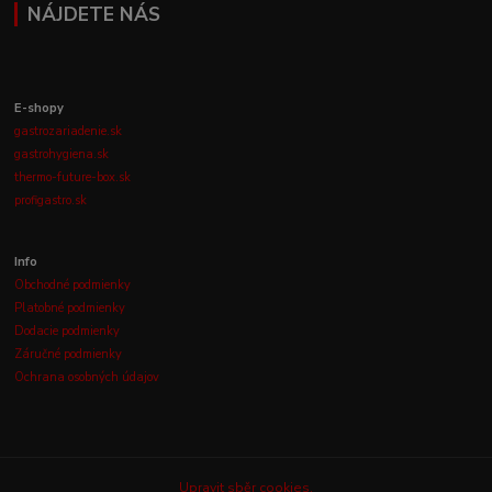
NÁJDETE NÁS
E-shopy
gastrozariadenie.sk
gastrohygiena.sk
thermo-future-box.sk
profigastro.sk
Info
Obchodné podmienky
Platobné podmienky
Dodacie podmienky
Záručné podmienky
Ochrana osobných údajov
Upravit sběr cookies.