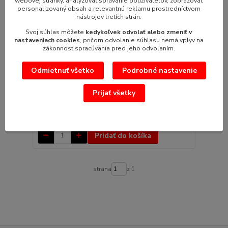
webovej stránky, analyzovať správanie používateľov, zobrazovať
personalizovaný obsah a relevantnú reklamu prostredníctvom
nástrojov tretích strán.
Svoj súhlas môžete
kedykoľvek odvolať alebo zmeniť v
nastaveniach cookies
, pričom odvolanie súhlasu nemá vplyv na
zákonnosť spracúvania pred jeho odvolaním.
Odmietnuť všetko
Podrobné nastavenie
Gastronádoba porcelánová 1/1 - 65
Gastronádoba porcelánová GN 1/1 -hĺbka 65 mm -
Prijať všetky
objem 9 l
58,74 €
/
ks
47,76 €
bez DPH
Pridať do košíka
strana
z 1