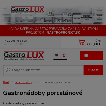
KAŽDÁ ÚSPEŠNÁ GASTRO PREVÁDZKA ZAČÍNA KVALITNÝM
PROJEKTOM -
GASTROPROJEKT.SK
0
ks
+421 905 756 825
za
0,00 €
od 8:00 do 16:00
Menu
Hľadať
Úvod
Gastronádoby
Gastronádoby porcelánové
Gastronádoby porcelánové
Gastronádoby porcelánové