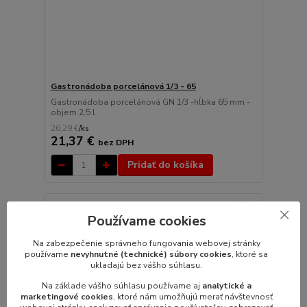
Gastronádoba porcelánová 1/3 - 65
Gastronádoba porcelánová GN 1/3 -hĺbka 65 mm -
objem 2,5 l
26,29 €
/
ks
21,37 €
bez DPH
Pridať do košíka
Používame cookies
Na zabezpečenie správneho fungovania webovej stránky
používame
nevyhnutné (technické) súbory cookies
, ktoré sa
ukladajú bez vášho súhlasu.
Na základe vášho súhlasu používame aj
analytické a
marketingové cookies
, ktoré nám umožňujú merať návštevnosť