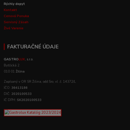
Rýchly dopyt
Kontakt
Cenová Ponuka
Servisný Zásah
Živé Varenie
FAKTURAČNÉ ÚDAJE
GASTRO
LUX
, s.r.o.
Bytčická 2
010 01
Žilina
Zapísaný v OR SR Žilina, odd:Sro, vl .č. 14372/L
IČO:
36413186
DIČ:
2020100533
IČ DPH:
SK2020100533