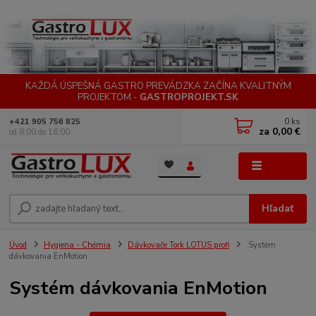
KAŽDÁ ÚSPEŠNÁ GASTRO PREVÁDZKA ZAČÍNA KVALITNÝM
PROJEKTOM -
GASTROPROJEKT.SK
0
ks
+421 905 756 825
za
0,00 €
od 8:00 do 16:00
Menu
Hľadať
Úvod
Hygiena - Chémia
Dávkovače Tork LOTUS profi
Systém
dávkovania EnMotion
Systém dávkovania EnMotion