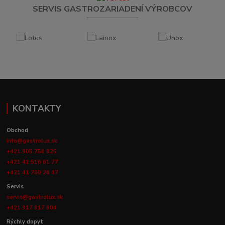
SERVIS GASTROZARIADENÍ VÝROBCOV
KONTAKTY
Obchod
info@gastrolux.sk
+421 905 756 825
+421 41 516 61 77
+421 41 700 26 47
Servis
servis@gastrolux.sk
+421 917 817 804
Rýchly dopyt