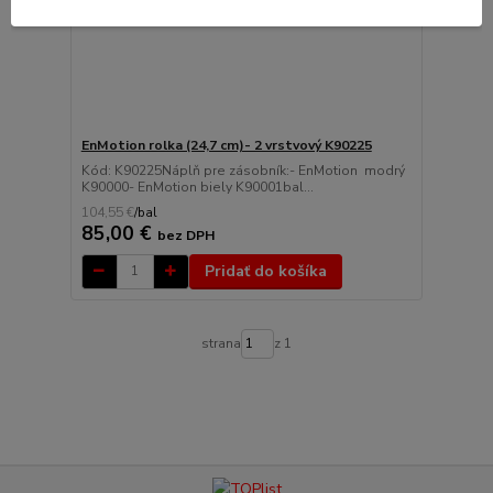
EnMotion rolka (24,7 cm)- 2 vrstvový K90225
Kód: K90225Náplň pre zásobník:- EnMotion modrý
K90000- EnMotion biely K90001bal...
104,55 €
/
bal
85,00 €
bez DPH
Pridať do košíka
strana
z 1