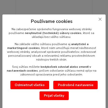
Používame cookies
EnMotion rolka (19,5 cm)- 2 vrstvový 403171
Na zabezpečenie správneho fungovania webovej stránky
Kód: 403171 Náplň pre zásobník:- En Motion
používame
nevyhnutné (technické) súbory cookies
, ktoré sa
nerez 402996- EnMotion Impulse modrý ...
ukladajú bez vášho súhlasu.
86,10 €
/
bal
70,00 €
Na základe vášho súhlasu používame aj
analytické a
bez DPH
marketingové cookies
, ktoré nám umožňujú merať návštevnosť
webovej stránky, analyzovať správanie používateľov, zobrazovať
Pridať do košíka
personalizovaný obsah a relevantnú reklamu prostredníctvom
nástrojov tretích strán.
Svoj súhlas môžete
kedykoľvek odvolať alebo zmeniť v
nastaveniach cookies
, pričom odvolanie súhlasu nemá vplyv na
zákonnosť spracúvania pred jeho odvolaním.
Odmietnuť všetko
Podrobné nastavenie
Prijať všetky