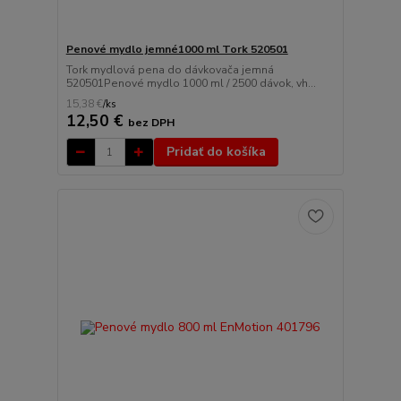
Penové mydlo jemné1000 ml Tork 520501
Tork mydlová pena do dávkovača jemná
520501Penové mydlo 1000 ml / 2500 dávok, vh...
15,38 €
/
ks
12,50 €
bez DPH
Pridať do košíka