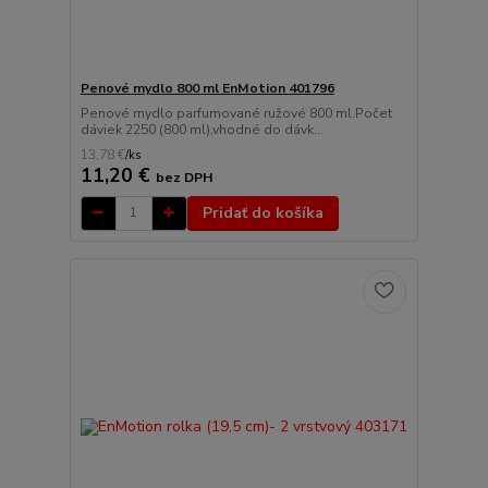
Penové mydlo 800 ml EnMotion 401796
Penové mydlo parfumované ružové 800 ml.Počet
dáviek 2250 (800 ml),vhodné do dávk...
13,78 €
/
ks
11,20 €
bez DPH
Pridať do košíka