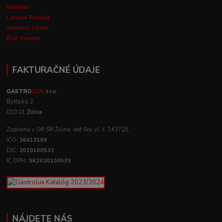
Kontakt
Cenová Ponuka
Servisný Zásah
Živé Varenie
FAKTURAČNÉ ÚDAJE
GASTRO
LUX
, s.r.o.
Bytčická 2
010 01
Žilina
Zapísaný v OR SR Žilina, odd:Sro, vl .č. 14372/L
IČO:
36413186
DIČ:
2020100533
IČ DPH:
SK2020100533
NÁJDETE NÁS