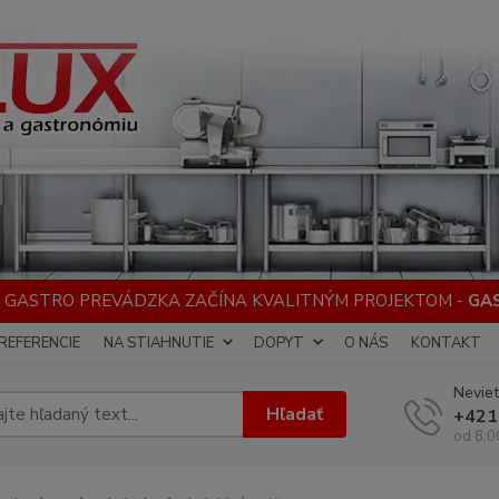
 GASTRO PREVÁDZKA ZAČÍNA KVALITNÝM PROJEKTOM -
GA
REFERENCIE
NA STIAHNUTIE
DOPYT
O NÁS
KONTAKT
Neviet
Hľadať
+421
od 8:0