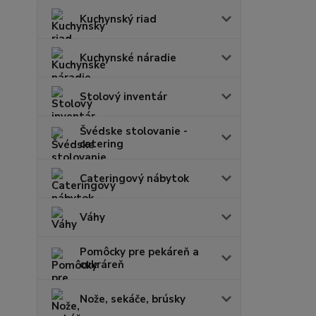
Kuchynský riad
Kuchynské náradie
Stolový inventár
Švédske stolovanie -
catering
Cateringový nábytok
Váhy
Pomôcky pre pekáreň a
cukráreň
Nože, sekáče, brúsky