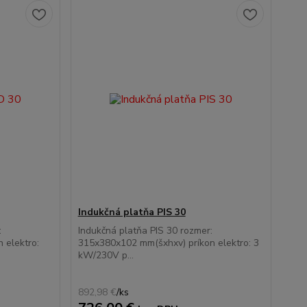
Indukčná platňa PIS 30
:
Indukčná platňa PIS 30 rozmer:
 elektro:
315x380x102 mm(šxhxv) príkon elektro: 3
kW/230V p...
892,98 €
/
ks