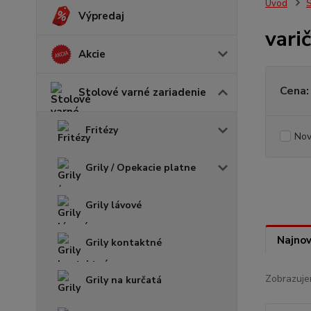
Úvod
S
Výpredaj
vari
Akcie
Cena:
Stolové varné zariadenie
Fritézy
Nov
Grily / Opekacie platne
Grily lávové
Najnov
Grily kontaktné
Zobrazuje
Grily na kurčatá