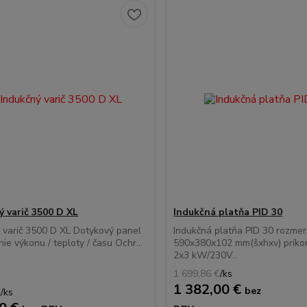
ý varič 3500 D XL
Indukčná platňa PID 30
 varič 3500 D XL Dotykový panel
Indukčná platňa PID 30 rozmer
ie výkonu / teploty / času Ochr...
590x380x102 mm(šxhxv) príkon
2x3 kW/230V...
1 699,86 €
/
ks
1 382,00 €
bez
€
/
ks