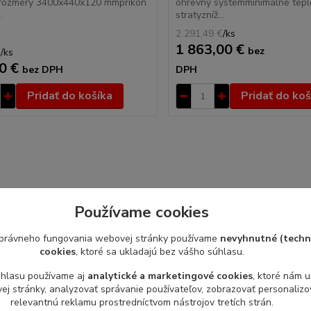
rozmery 3400x440x120 mmpríkon
ohrevný systémminimálne tepl
.
stratyzníž...
2 291,49 €
/
ks
1 863,00 €
bez
€
/
ks
0 €
bez DPH
DPH
Pridať do košíka
Pridať do koš
Používame cookies
právneho fungovania webovej stránky používame
nevyhnutné (techn
cookies
, ktoré sa ukladajú bez vášho súhlasu.
úhlasu používame aj
analytické a marketingové cookies
, ktoré nám 
j stránky, analyzovať správanie používateľov, zobrazovať personaliz
relevantnú reklamu prostredníctvom nástrojov tretích strán.