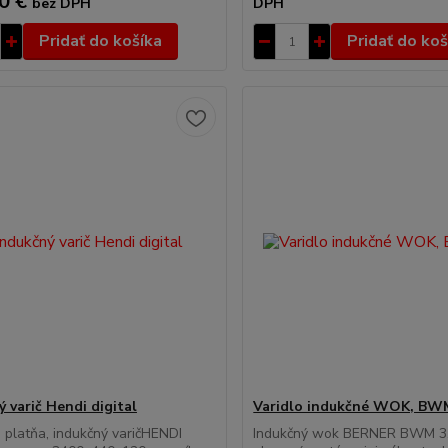
0 €
bez DPH
DPH
Pridať do košíka
Pridať do koš
 varič Hendi digital
Varidlo indukčné WOK, BW
 platňa, indukčný varičHENDI
Indukčný wok BERNER BWM 3,