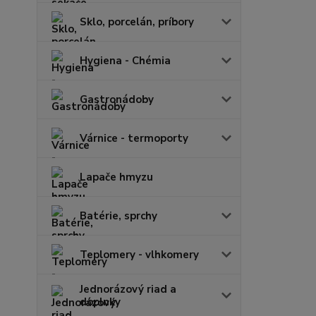
Sklo, porcelán, príbory
Hygiena - Chémia
Gastronádoby
Várnice - termoporty
Lapače hmyzu
Batérie, sprchy
Teplomery - vlhkomery
Jednorázový riad a
doplnky