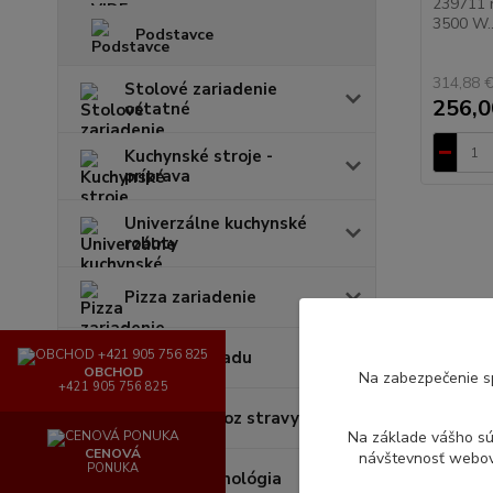
239711 
3500 W..
Podstavce
314,88 
Stolové zariadenie
256,0
ostatné
Kuchynské stroje -
príprava
Univerzálne kuchynské
roboty
Pizza zariadenie
Umývačky riadu
OBCHOD
Na zabezpečenie s
+421 905 756 825
Výdaj a rozvoz stravy
Na základe vášho s
CENOVÁ
návštevnosť webove
PONUKA
Barová technológia