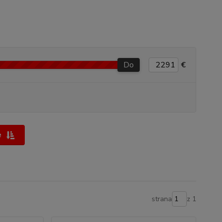
Do
€
e
strana
z 1