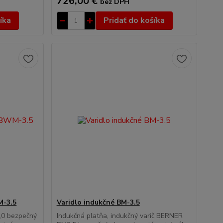
726,00 €
bez DPH
íka
Pridať do košíka
M-3.5
Varidlo indukčné BM-3.5
0 bezpečný
Indukčná platňa, indukčný varič BERNER