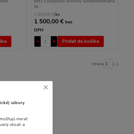
otné
BM3,5 bezpečný ohrevný systémminimálne
te...
1 845,00 €
/
ks
1 500,00 €
bez
DPH
íka
Pridať do košíka
strana
z 1
ické) súbory
umožňujú merať
ovaný obsah a