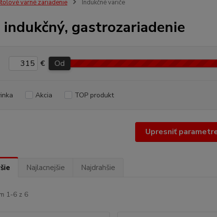
tolové varné zariadenie
Indukčné variče
č indukčný, gastrozariadenie
€
Od
inka
Akcia
TOP produkt
Upresniť parametr
šie
Najlacnejšie
Najdrahšie
m 1-6 z 6