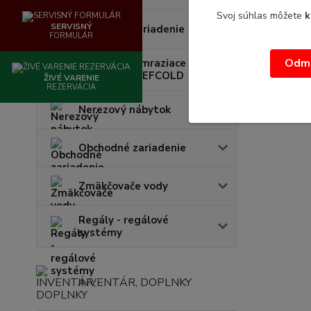
Svoj súhlas môžete
k
SERVISNÝ
Chladiace zariadenie
FORMULÁR
Odmi
Chladiace a mraziace
zariadenia TEFCOLD
ŽIVÉ VARENIE
REZERVÁCIA
Nerezový nábytok
Obchodné zariadenie
Zmäkčovače vody
Regály - regálové
systémy
INVENTÁR, DOPLNKY