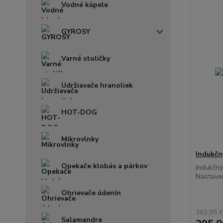
Vodné kúpele
GYROSY
Varné stoličky
Udržiavače hranoliek
HOT-DOG
Mikrovlnky
Indukčn
Opekače klobás a párkov
Indukčný
Nastaven
Ohrievače údenín
362,85 
Salamandre