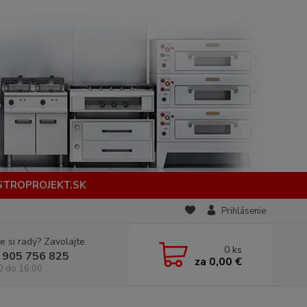
STROPROJEKT.SK
Prihlásenie
e si rady? Zavolajte.
0
ks
 905 756 825
za
0,00 €
0 do 16:00