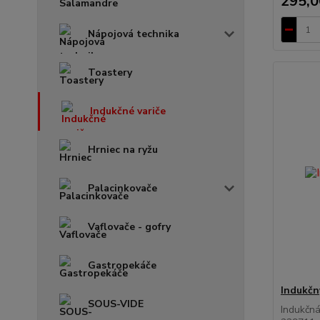
295,0
Nápojová technika
Toastery
Indukčné variče
Hrniec na ryžu
Palacinkovače
Vaflovače - gofry
Gastropekáče
Indukčný
SOUS-VIDE
Indukčná