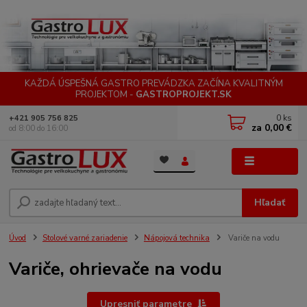
KAŽDÁ ÚSPEŠNÁ GASTRO PREVÁDZKA ZAČÍNA KVALITNÝM
PROJEKTOM -
GASTROPROJEKT.SK
0
ks
+421 905 756 825
za
0,00 €
od 8:00 do 16:00
Menu
Hľadať
Úvod
Stolové varné zariadenie
Nápojová technika
Variče na vodu
Variče, ohrievače na vodu
Upresniť parametre