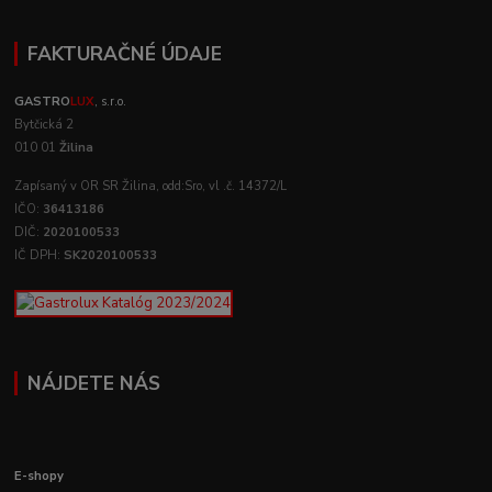
FAKTURAČNÉ ÚDAJE
GASTRO
LUX
, s.r.o.
Bytčická 2
010 01
Žilina
Zapísaný v OR SR Žilina, odd:Sro, vl .č. 14372/L
IČO:
36413186
DIČ:
2020100533
IČ DPH:
SK2020100533
NÁJDETE NÁS
E-shopy