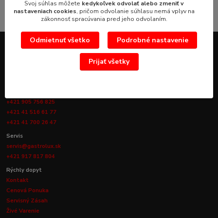
Svoj súhlas môžete
kedykoľvek odvolať alebo zmeniť v
nastaveniach cookies
, pričom odvolanie súhlasu nemá vplyv na
zákonnosť spracúvania pred jeho odvolaním.
Odmietnuť všetko
Podrobné nastavenie
KONTAKTY
Prijať všetky
Obchod
info@gastrolux.sk
+421 905 756 825
+421 41 516 61 77
+421 41 700 26 47
Servis
servis@gastrolux.sk
+421 917 817 804
Rýchly dopyt
Kontakt
Cenová Ponuka
Servisný Zásah
Živé Varenie