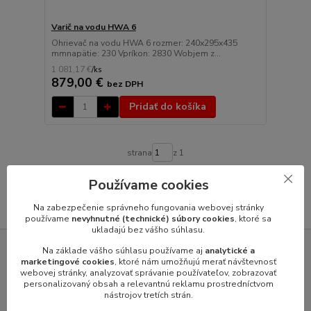
Varič na vodu HWA 6
Ohrievač na vodu HWA 6 rozmer: 240x295x435
mmnapätie: 230 Vpríkon: 2830 Wobjem z...
1 081,17 €
/
ks
879,00 €
bez DPH
Pridať do košíka
strana
z 1
Používame cookies
Na zabezpečenie správneho fungovania webovej stránky
používame
nevyhnutné (technické) súbory cookies
, ktoré sa
ukladajú bez vášho súhlasu.
Na základe vášho súhlasu používame aj
analytické a
SERVIS GASTROZARIADENÍ VÝROBCOV
marketingové cookies
, ktoré nám umožňujú merať návštevnosť
webovej stránky, analyzovať správanie používateľov, zobrazovať
personalizovaný obsah a relevantnú reklamu prostredníctvom
nástrojov tretích strán.