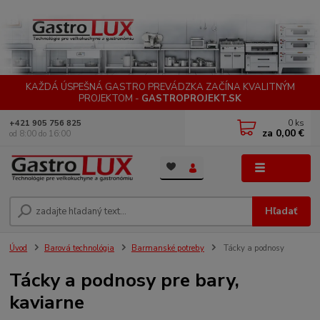
KAŽDÁ ÚSPEŠNÁ GASTRO PREVÁDZKA ZAČÍNA KVALITNÝM
PROJEKTOM -
GASTROPROJEKT.SK
0
ks
+421 905 756 825
za
0,00 €
od 8:00 do 16:00
Menu
Hľadať
Úvod
Barová technológia
Barmanské potreby
Tácky a podnosy
Tácky a podnosy pre bary,
kaviarne