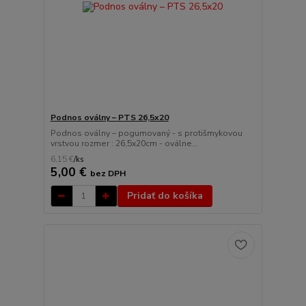
Podnos oválny – PTS 26,5x20
Podnos oválny – pogumovaný - s protišmykovou
vrstvou rozmer : 26,5x20cm - oválne...
6,15 €
/
ks
5,00 €
bez DPH
Pridať do košíka