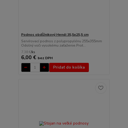
Podnos obdĺžnikový Hendi 35,5x25,5 cm
Servírovací podnos z polypropylénu 255x355mm
Odolný voči vysokému zaťaženie.Prot...
7,38 €
/
ks
6,00 €
bez DPH
Pridať do košíka