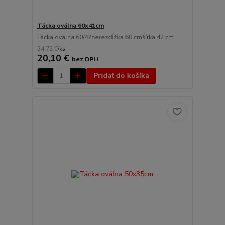
Tácka oválna 60x41cm
Tácka oválna 60/42nerezdĺžka 60 cmšírka 42 cm
24,72 €
/
ks
20,10 €
bez DPH
Pridať do košíka