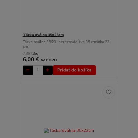
Tácka oválna 35x23cm
Tácka oválna 35/23- nerezovádĺžka 35 cmšírka 23
cm
7,38 €
/
ks
6,00 €
bez DPH
Pridať do košíka