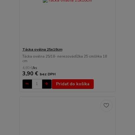
Tácka oválna 25x18cm
Tácka oválna 25/18- nerezovádĺžka 25 cmšírka 18
cm
4,80 €
/
ks
3,90 €
bez DPH
Pridať do košíka