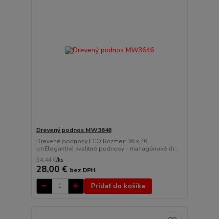
Drevený podnos MW3646
Drevené podnosy ECO Rozmer: 36 x 46
cmElegantné kvalitné podnosy - mahagónové dr...
34,44 €
/
ks
28,00 €
bez DPH
Pridať do košíka