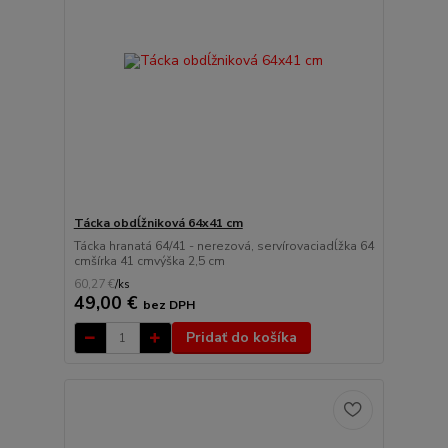
Tácka obdĺžniková 64x41 cm
Tácka hranatá 64/41 - nerezová, servírovaciadĺžka 64
cmšírka 41 cmvýška 2,5 cm
60,27 €
/
ks
49,00 €
bez DPH
Pridať do košíka