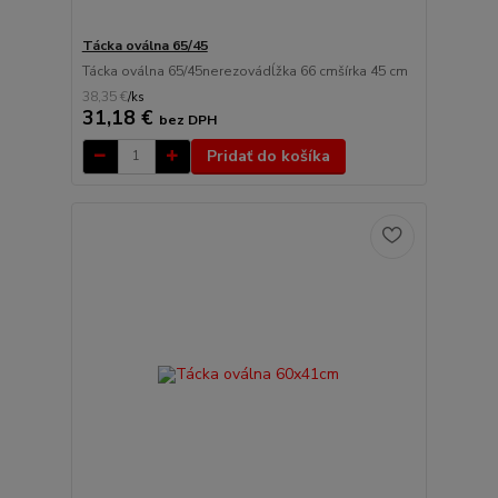
Tácka oválna 65/45
Tácka oválna 65/45nerezovádĺžka 66 cmšírka 45 cm
38,35 €
/
ks
31,18 €
bez DPH
Pridať do košíka