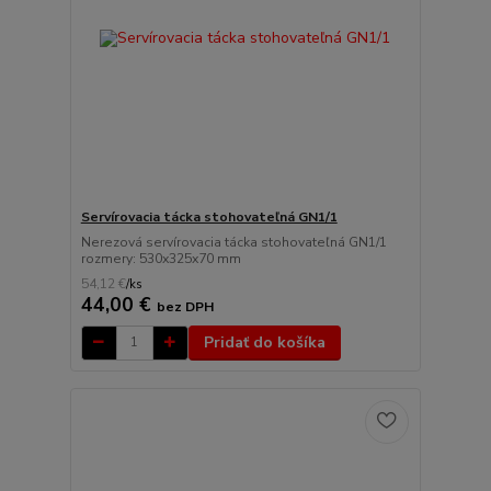
Servírovacia tácka stohovateľná GN1/1
Nerezová servírovacia tácka stohovateľná GN1/1
rozmery: 530x325x70 mm
54,12 €
/
ks
44,00 €
bez DPH
Pridať do košíka