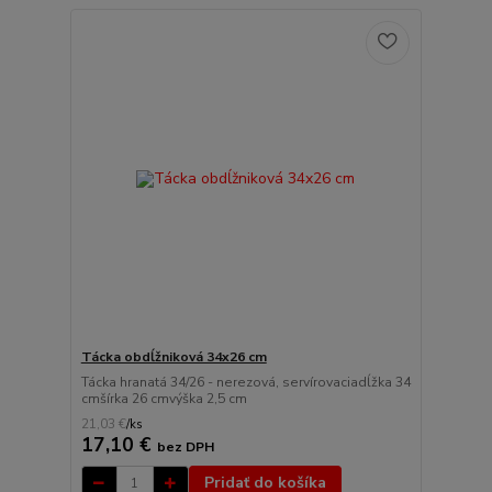
Tácka obdĺžniková 34x26 cm
Tácka hranatá 34/26 - nerezová, servírovaciadĺžka 34
cmšírka 26 cmvýška 2,5 cm
21,03 €
/
ks
17,10 €
bez DPH
Pridať do košíka