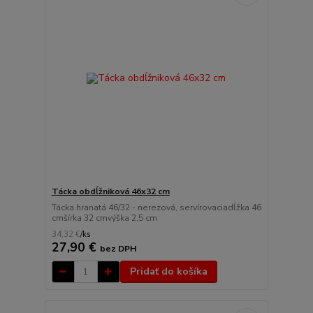
Tácka obdĺžniková 46x32 cm
Tácka hranatá 46/32 - nerezová, servírovaciadĺžka 46
cmšírka 32 cmvýška 2,5 cm
34,32 €
/
ks
27,90 €
bez DPH
Pridať do košíka