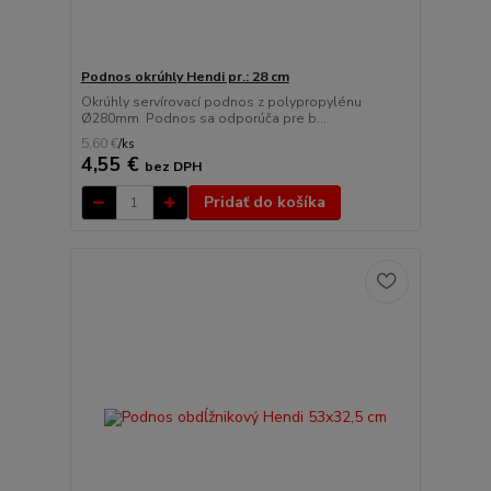
Podnos okrúhly Hendi pr.: 28 cm
Okrúhly servírovací podnos z polypropylénu
Ø280mm Podnos sa odporúča pre b...
5,60 €
/
ks
4,55 €
bez DPH
Pridať do košíka