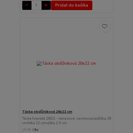
Pridať do košíka
Tácka obdĺžniková 28x22 cm
Tácka hranatá 28/22 - nerezová, servírovaciadĺžka 28
cmšírka 22 cmvýška 2,5 cm
15,01 €
/
ks