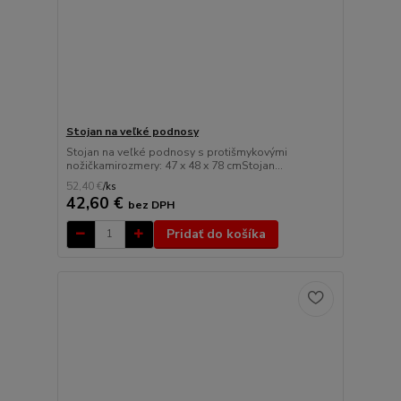
Stojan na veľké podnosy
Stojan na veľké podnosy s protišmykovými
nožičkamirozmery: 47 x 48 x 78 cmStojan...
52,40 €
/
ks
42,60 €
bez DPH
Pridať do košíka