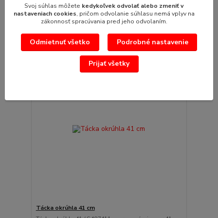
Svoj súhlas môžete
kedykoľvek odvolať alebo zmeniť v
12,30 €
/
ks
nastaveniach cookies
, pričom odvolanie súhlasu nemá vplyv na
10,00 €
bez DPH
zákonnosť spracúvania pred jeho odvolaním.
Pridať do košíka
Odmietnuť všetko
Podrobné nastavenie
Prijať všetky
Tácka okrúhla 41 cm