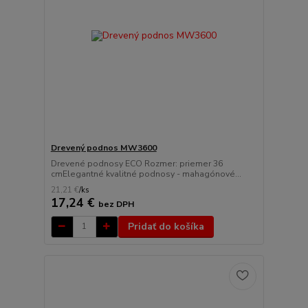
Drevený podnos MW3600
Drevené podnosy ECO Rozmer: priemer 36
cmElegantné kvalitné podnosy - mahagónové...
21,21 €
/
ks
17,24 €
bez DPH
Pridať do košíka