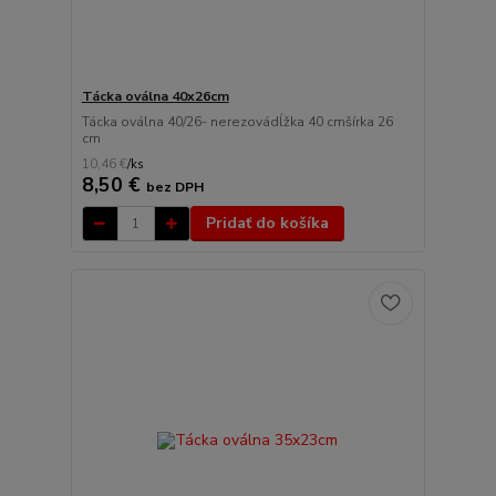
Tácka oválna 40x26cm
Tácka oválna 40/26- nerezovádĺžka 40 cmšírka 26
cm
10,46 €
/
ks
8,50 €
bez DPH
Pridať do košíka