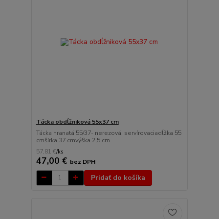
Tácka obdĺžniková 55x37 cm
Tácka hranatá 55/37- nerezová, servírovaciadĺžka 55
cmšírka 37 cmvýška 2,5 cm
57,81 €
/
ks
47,00 €
bez DPH
Pridať do košíka