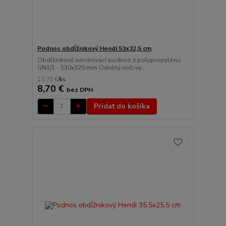
Podnos obdĺžnikový Hendi 53x32,5 cm
Obdĺžnikový servírovací podnos z polypropylénu
GN1/1 - 530x325 mm Odolný voči vy...
10,70 €
/
ks
8,70 €
bez DPH
Pridať do košíka