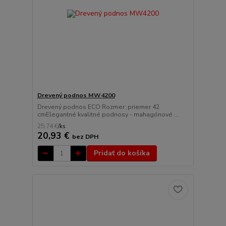
Drevený podnos MW4200
Drevený podnos ECO Rozmer: priemer 42
cmElegantné kvalitné podnosy - mahagónové ...
25,74 €
/
ks
20,93 €
bez DPH
Pridať do košíka