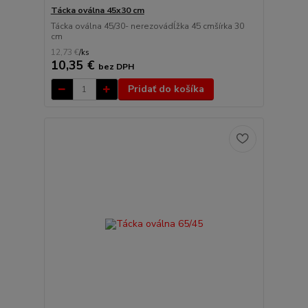
Tácka oválna 45x30 cm
Tácka oválna 45/30- nerezovádĺžka 45 cmšírka 30
cm
12,73 €
/
ks
10,35 €
bez DPH
Pridať do košíka