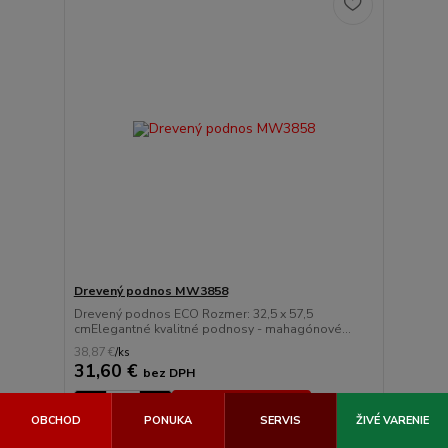
Drevený podnos MW3858
Drevený podnos ECO Rozmer: 32,5 x 57,5
cmElegantné kvalitné podnosy - mahagónové...
38,87 €
/
ks
31,60 €
bez DPH
Pridať do košíka
OBCHOD
PONUKA
SERVIS
ŽIVÉ VARENIE