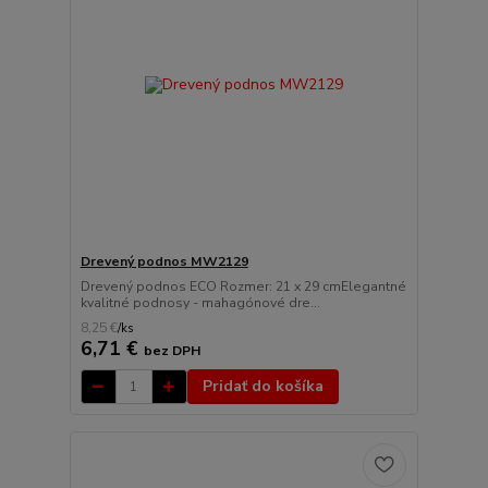
Drevený podnos MW2129
Drevený podnos ECO Rozmer: 21 x 29 cmElegantné
kvalitné podnosy - mahagónové dre...
8,25 €
/
ks
6,71 €
bez DPH
Pridať do košíka