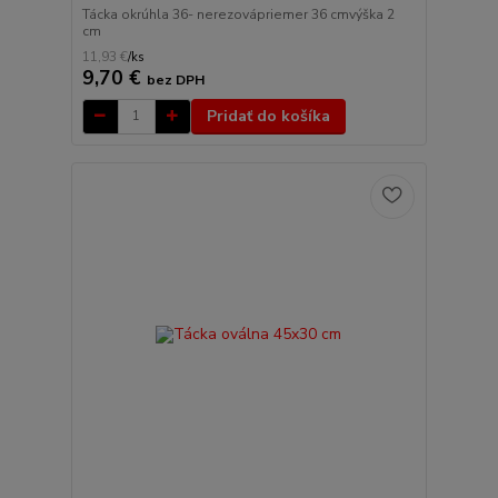
Tácka okrúhla 36- nerezovápriemer 36 cmvýška 2
cm
11,93 €
/
ks
9,70 €
bez DPH
Pridať do košíka