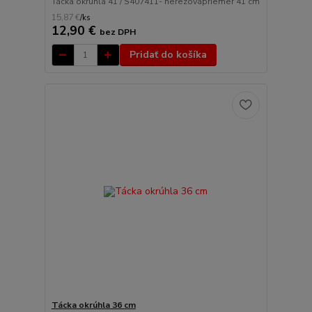
Tácka okrúhla 41 / S407411- nerezovápriemer 41 cm
15,87 €
/
ks
12,90 €
bez DPH
Pridať do košíka
Tácka okrúhla 36 cm