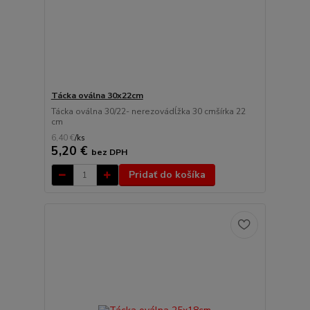
Tácka oválna 30x22cm
Tácka oválna 30/22- nerezovádĺžka 30 cmšírka 22
cm
6,40 €
/
ks
5,20 €
bez DPH
Pridať do košíka