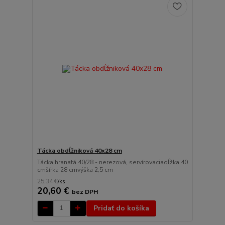
Tácka obdĺžniková 40x28 cm
Tácka hranatá 40/28 - nerezová, servírovaciadĺžka 40
cmšírka 28 cmvýška 2,5 cm
25,34 €
/
ks
20,60 €
bez DPH
Pridať do košíka