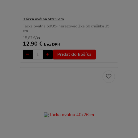
Tácka oválna 50x35cm
Tácka oválna 50/35- nerezovádĺžka 50 cmšírka 35
cm
15,87 €
/
ks
12,90 €
bez DPH
Pridať do košíka