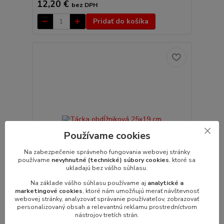
12,20 €
bez DPH
Pridať do košíka
Používame cookies
Na zabezpečenie správneho fungovania webovej stránky
používame
nevyhnutné (technické) súbory cookies
, ktoré sa
ukladajú bez vášho súhlasu.
Na základe vášho súhlasu používame aj
analytické a
marketingové cookies
, ktoré nám umožňujú merať návštevnosť
webovej stránky, analyzovať správanie používateľov, zobrazovať
Tácka obdĺžniková 25x19 cm
personalizovaný obsah a relevantnú reklamu prostredníctvom
Tácka hranatá 25/19 - nerezová, servírovaciadĺžka 25
nástrojov tretích strán.
cmšírka 19 cmvýška 2,5 cm