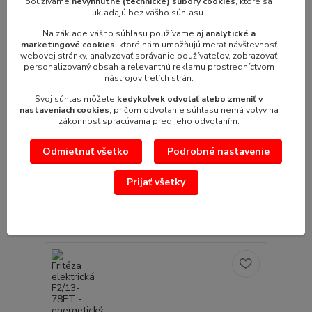
používame
nevyhnutné (technické) súbory cookies
, ktoré sa
ukladajú bez vášho súhlasu.
Na základe vášho súhlasu používame aj
analytické a
marketingové cookies
, ktoré nám umožňujú merať návštevnosť
webovej stránky, analyzovať správanie používateľov, zobrazovať
personalizovaný obsah a relevantnú reklamu prostredníctvom
nástrojov tretích strán.
3 867,12 €
- 5 %
Svoj súhlas môžete
kedykoľvek odvolať alebo zmeniť v
nastaveniach cookies
, pričom odvolanie súhlasu nemá vplyv na
zákonnosť spracúvania pred jeho odvolaním.
Fritéza plynová F2/13-78G
rozmer (šxhxv): 800x700x900mmpríkon plyn:
Odmietnuť všetko
Podrobné nastavenie
18,6kWpočet vaní: 2ksobjem vane: 13 lr...
3 674,01 €
/
ks
Prijať všetky
2 987,00 €
bez DPH
Pridať do košíka