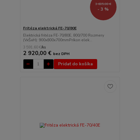
3 685,08 €
- 3 %
Fritéza elektrická FE-70/80E
Elektrická fritéza FE-70/80E, 800/700 Rozmery
(VxŠxH): 900x800x700mmPríkon elek...
3 591,60 €
/
ks
2 920,00 €
bez DPH
Pridať do košíka