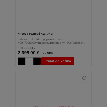
Fritéza plynová F13-74G
Fritéza F13 - 74 G plynová rozmer:
400x700x900mm(šxhxv)príkon plyn: 9,3kWpočet ...
3 319,77 €
/
ks
2 699,00 €
bez DPH
Pridať do košíka