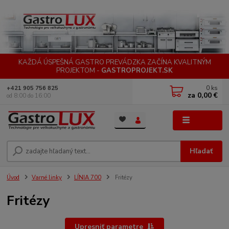
KAŽDÁ ÚSPEŠNÁ GASTRO PREVÁDZKA ZAČÍNA KVALITNÝM
PROJEKTOM -
GASTROPROJEKT.SK
0
ks
+421 905 756 825
za
0,00 €
od 8:00 do 16:00
Menu
Hľadať
Úvod
Varné linky
LÍNIA 700
Fritézy
Fritézy
Upresniť parametre