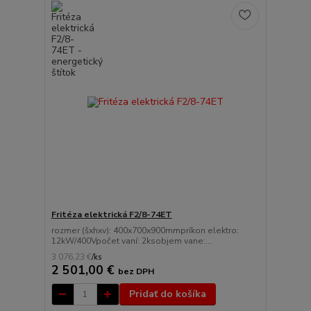
Fritéza elektrická F2/8-74ET
rozmer (šxhxv): 400x700x900mmpríkon elektro:
12kW/400Vpočet vaní: 2ksobjem vane:...
3 076,23 €
/
ks
2 501,00 €
bez DPH
Pridať do košíka