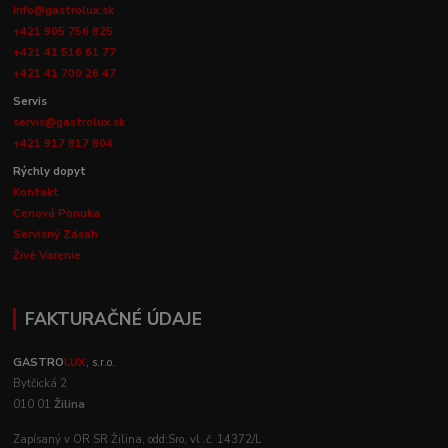
info@gastrolux.sk
+421 905 756 825
+421 41 516 61 77
+421 41 700 26 47
Servis
servis@gastrolux.sk
+421 917 817 804
Rýchly dopyt
Kontakt
Cenová Ponuka
Servisný Zásah
Živé Varenie
FAKTURAČNÉ ÚDAJE
GASTRO
LUX
, s.r.o.
Bytčická 2
010 01
Žilina
Zapísaný v OR SR Žilina, odd:Sro, vl .č. 14372/L