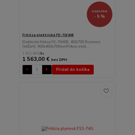
2 023,35 €
- 5 %
Fritéza elektrická FE-70/40E
Elektrická fritéza FE-70/40E, 400/700 Rozmery
(VxŠxH): 900x400x700mmPríkon elek...
1 922,49 €
/
ks
1 563,00 €
bez DPH
Pridať do košíka