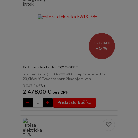
3 207,84 €
- 5 %
Fritéza elektrická F2/13-78ET
rozmer (šxhxv): 800x700x900mmpríkon elektro:
23,9kW/400Vpočet vaní: 2ksobjem van...
3 047,94 €
/
ks
2 478,00 €
bez DPH
Pridať do košíka