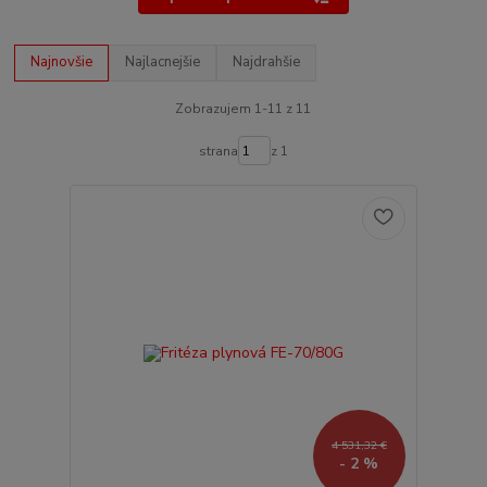
Najnovšie
Najlacnejšie
Najdrahšie
Zobrazujem 1-11 z 11
strana
z 1
4 531,32 €
- 2 %