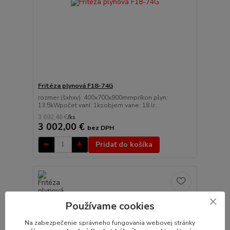
Fritéza plynová F18-74G
rozmer (šxhxv): 400x700x900mmpríkon plyn:
13,5kWpočet vaní: 1ksobjem vane: 18 lr...
3 692,46 €
/
ks
3 002,00 €
bez DPH
Pridať do košíka
Používame cookies
Na zabezpečenie správneho fungovania webovej stránky