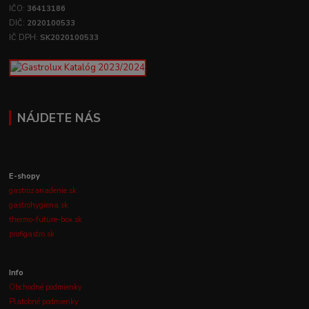
IČO:
36413186
DIČ:
2020100533
IČ DPH:
SK2020100533
NÁJDETE NÁS
E-shopy
gastrozariadenie.sk
gastrohygiena.sk
thermo-future-box.sk
profigastro.sk
Info
Obchodné podmienky
Platobné podmienky