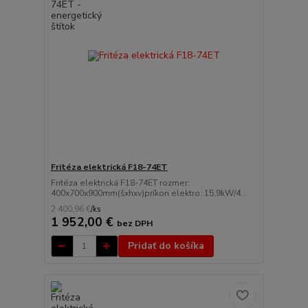
Fritéza elektrická F18-74ET
Fritéza elektrická F18-74ET rozmer:
400x700x900mm(šxhxv)príkon elektro: 15,9kW/4...
2 400,96 €
/
ks
1 952,00 €
bez DPH
Pridať do košíka