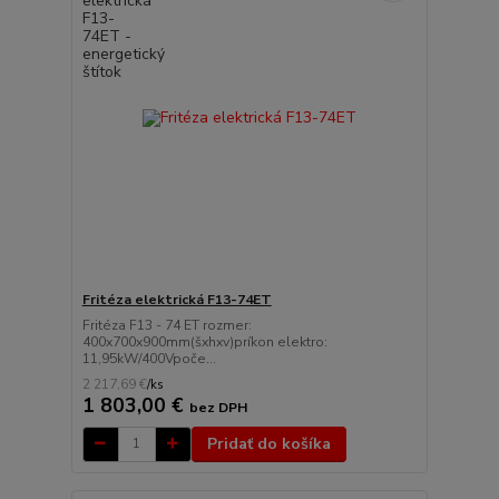
Fritéza elektrická F13-74ET
Fritéza F13 - 74 ET rozmer:
400x700x900mm(šxhxv)príkon elektro:
11,95kW/400Vpoče...
2 217,69 €
/
ks
1 803,00 €
bez DPH
Pridať do košíka