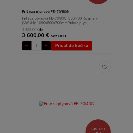
Fritéza plynová FE-70/80G
Fritéza plynová FE-70/80G, 800/700 Rozmery
(VxŠxH): 1090x800x700mmPríkon plyn: ...
4 428,00 €
/
ks
3 600,00 €
bez DPH
Pridať do košíka
2 453,85 €