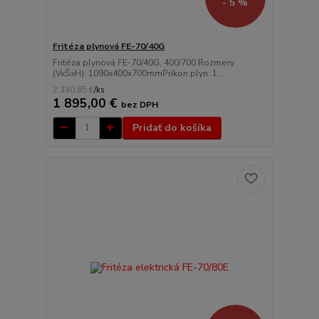
- 5 %
Fritéza plynová FE-70/40G
Fritéza plynová FE-70/40G, 400/700 Rozmery
(VxŠxH): 1090x400x700mmPríkon plyn: 1...
2 330,85 €
/
ks
1 895,00 €
bez DPH
Pridať do košíka