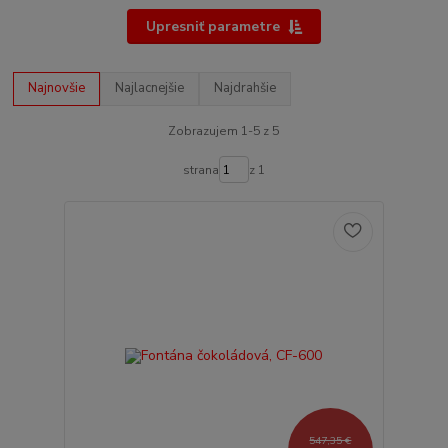
Upresniť parametre
Najnovšie
Najlacnejšie
Najdrahšie
Zobrazujem 1-5 z 5
strana
z 1
547,35 €