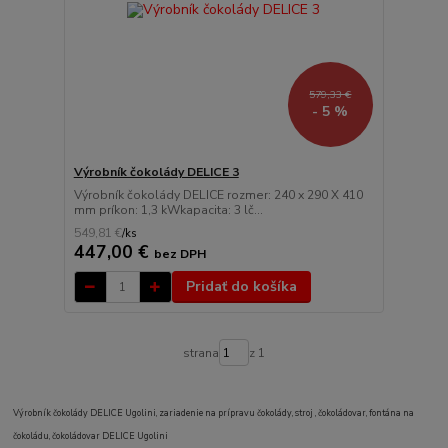
579,33 €
- 5 %
Výrobník čokolády DELICE 3
Výrobník čokolády DELICE rozmer: 240 x 290 X 410
mm príkon: 1,3 kWkapacita: 3 lč...
549,81 €
/
ks
447,00 €
bez DPH
Pridať do košíka
strana
z 1
Výrobník čokolády DELICE Ugolini, zariadenie na prípravu čokolády, stroj , čokoládovar, fontána na
čokoládu, čokoládovar DELICE Ugolini