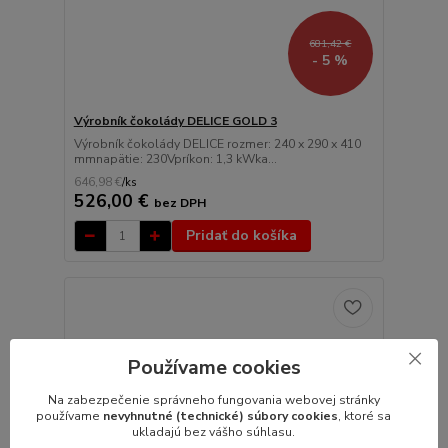
681,42 €
- 5 %
Výrobník čokolády DELICE GOLD 3
Výrobník čokolády DELICE rozmer: 240 x 290 x 410
mmnapätie: 230Vpríkon: 1,3 kWka...
646,98 €
/
ks
526,00 €
bez DPH
Pridať do košíka
Používame cookies
Na zabezpečenie správneho fungovania webovej stránky
používame
nevyhnutné (technické) súbory cookies
, ktoré sa
ukladajú bez vášho súhlasu.