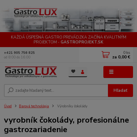
KAŽDÁ ÚSPEŠNÁ GASTRO PREVÁDZKA ZAČÍNA KVALITNÝM
PROJEKTOM -
GASTROPROJEKT.SK
0
ks
+421 905 756 825
za
0,00 €
od 8:00 do 16:00
Menu
Hľadať
Úvod
Barová technológia
Výrobníky čokolády
vyrobník čokolády, profesionálne
gastrozariadenie