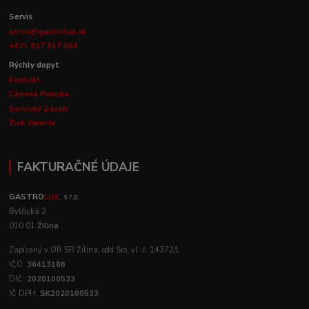
Servis
servis@gastrolux.sk
+421 917 817 804
Rýchly dopyt
Kontakt
Cenová Ponuka
Servisný Zásah
Živé Varenie
FAKTURAČNÉ ÚDAJE
GASTRO
LUX
, s.r.o.
Bytčická 2
010 01
Žilina
Zapísaný v OR SR Žilina, odd:Sro, vl .č. 14372/L
IČO:
36413186
DIČ:
2020100533
IČ DPH:
SK2020100533