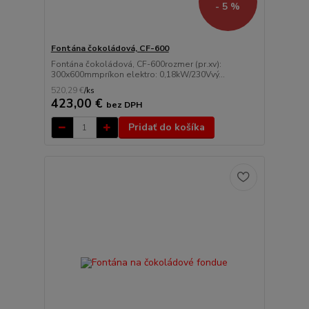
- 5 %
Fontána čokoládová, CF-600
Fontána čokoládová, CF-600rozmer (pr.xv):
300x600mmpríkon elektro: 0,18kW/230Vvý...
520,29 €
/
ks
423,00 €
bez DPH
Pridať do košíka