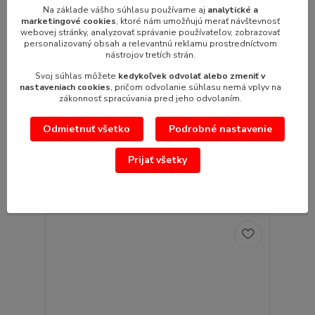
Na základe vášho súhlasu používame aj
analytické a
marketingové cookies
, ktoré nám umožňujú merať návštevnosť
webovej stránky, analyzovať správanie používateľov, zobrazovať
personalizovaný obsah a relevantnú reklamu prostredníctvom
681,42 €
nástrojov tretích strán.
- 5 %
Svoj súhlas môžete
kedykoľvek odvolať alebo zmeniť v
nastaveniach cookies
, pričom odvolanie súhlasu nemá vplyv na
zákonnosť spracúvania pred jeho odvolaním.
Výrobník čokolády DELICE SILVER 3
Výrobník čokolády DELICE SILVER rozmer: 240 x 290
Odmietnuť všetko
Podrobné nastavenie
x 410 mm napätie: 230Vpríkon:...
646,98 €
/
ks
526,00 €
Prijať všetky
bez DPH
Pridať do košíka