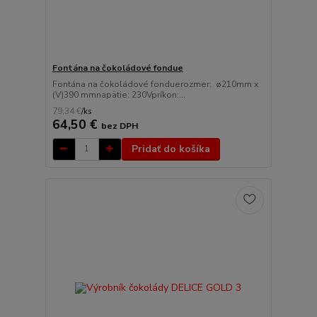
Fontána na čokoládové fondue
Fontána na čokoládové fonduerozmer: ø210mm x
(V)390 mmnapätie: 230Vpríkon:...
79,34 €
/
ks
64,50 €
bez DPH
Pridať do košíka