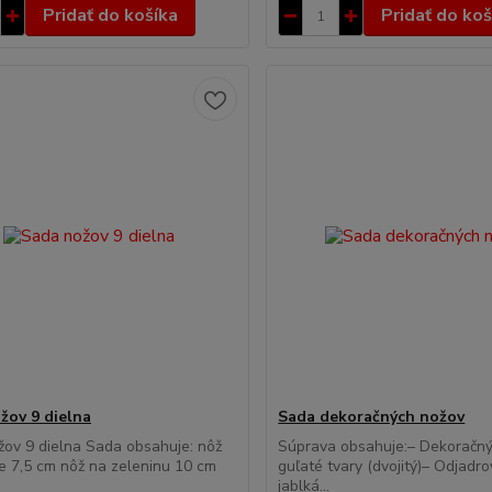
Pridať do košíka
Pridať do koš
žov 9 dielna
Sada dekoračných nožov
ov 9 dielna Sada obsahuje: nôž
Súprava obsahuje:– Dekoračný
e 7,5 cm nôž na zeleninu 10 cm
guľaté tvary (dvojitý)– Odjadr
jablká...