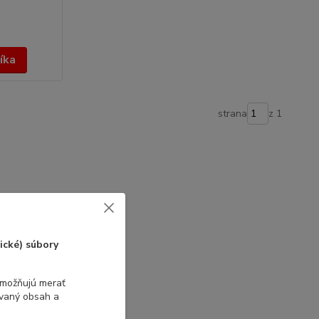
íka
strana
z 1
ické) súbory
umožňujú merať
ovaný obsah a