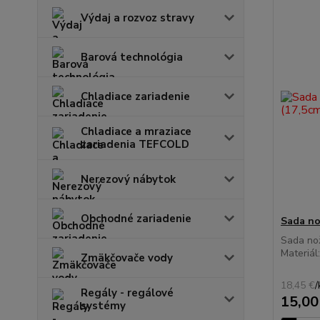
Výdaj a rozvoz stravy
Barová technológia
Chladiace zariadenie
Chladiace a mraziace
zariadenia TEFCOLD
Nerezový nábytok
Obchodné zariadenie
Sada no
Sada no
Materiál
Zmäkčovače vody
18,45 €
/
Regály - regálové
15,00
systémy