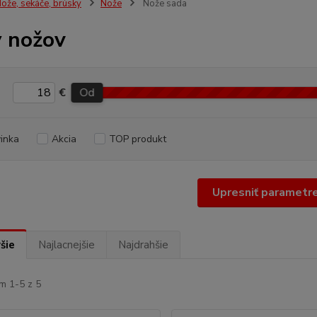
ože, sekáče, brúsky
Nože
Nože sada
 nožov
€
Od
inka
Akcia
TOP produkt
Upresniť parametr
šie
Najlacnejšie
Najdrahšie
m 1-5 z 5