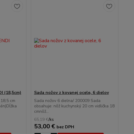
I (18,5cm)
Sada nožov z kovanej ocele, 6 dielov
I 18,5 cm
Sada nožov 6 dielna/ 200009 Sada
lén)Dĺžka
obsahuje: nôž kuchynský 20 cm vidlička 18
cmnôž...
65,19 €
/
ks
53,00 €
bez DPH