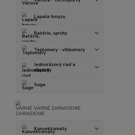
Lapače hmyzu
Batérie, sprchy
Teplomery - vlhkomery
Jednorázový riad a
doplnky
Sage
VARNÉ ZARIADENIE
Konvektomaty