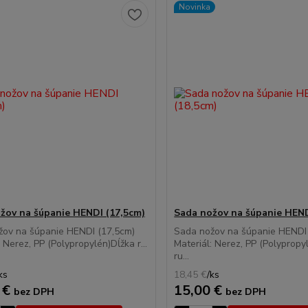
Novinka
žov na šúpanie HENDI (17,5cm)
Sada nožov na šúpanie HEND
žov na šúpanie HENDI (17,5cm)
Sada nožov na šúpanie HEND
: Nerez, PP (Polypropylén)Dĺžka r...
Materiál: Nerez, PP (Polypropy
ru...
ks
18,45 €
/
ks
 €
15,00 €
bez DPH
bez DPH