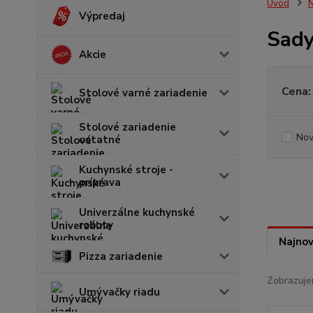
Úvod
N
Výpredaj
Sady
Akcie
Cena:
Stolové varné zariadenie
Stolové zariadenie
Nov
ostatné
Kuchynské stroje -
príprava
Univerzálne kuchynské
roboty
Najnov
Pizza zariadenie
Zobrazuje
Umývačky riadu