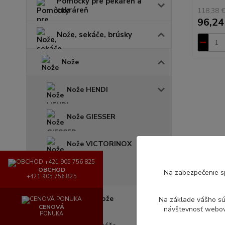
Pomôcky pre pekáreň a
cukráreň
118,38 
96,24
Nože, sekáče, brúsky
Nože
Nože HENDI
Nože GIESSER
Nože VICTORINOX
OBCHOD
Nože sada
Na zabezpečenie s
+421 905 756 825
Brúsky na nože
Na základe vášho s
CENOVÁ
návštevnosť webove
PONUKA