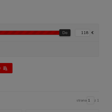
Do
€
e
strana
z 1