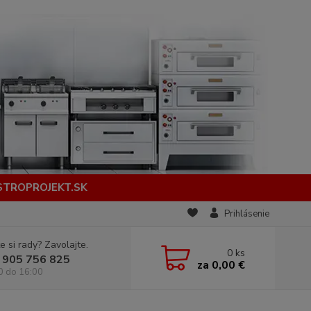
STROPROJEKT.SK
Prihlásenie
e si rady? Zavolajte.
0
ks
 905 756 825
za
0,00 €
0 do 16:00