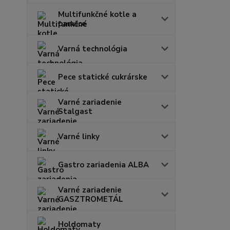
Multifunkčné kotle a
panvice
Varná technológia
Pece statické cukrárske
Varné zariadenie
Stalgast
Varné linky
Gastro zariadenia ALBA
Varné zariadenie
GASZTROMETÁL
Holdomaty