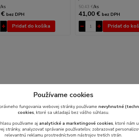
€
/
ks
50,43 €
/
ks
 €
41,00 €
bez DPH
bez DPH
Pridať do košíka
Pridať do koš
Používame cookies
právneho fungovania webovej stránky používame
nevyhnutné (techn
cookies
, ktoré sa ukladajú bez vášho súhlasu.
úhlasu používame aj
analytické a marketingové cookies
, ktoré nám 
j stránky, analyzovať správanie používateľov, zobrazovať personaliz
relevantnú reklamu prostredníctvom nástrojov tretích strán.