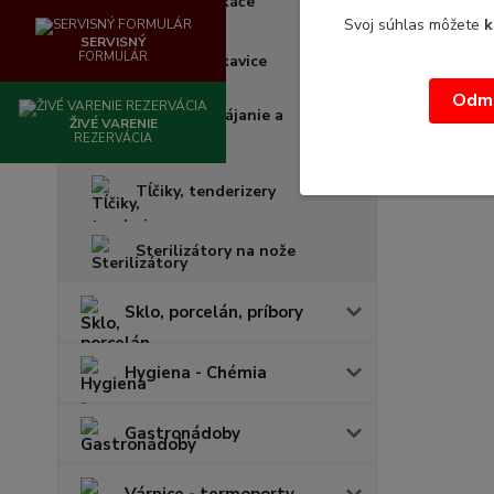
Sekery a sekáče
Svoj súhlas môžete
k
SERVISNÝ
FORMULÁR
Ocielky , rukavice
Odmi
Dosky na krájanie a
ŽIVÉ VARENIE
sekanie
REZERVÁCIA
Tĺčiky, tenderizery
Sterilizátory na nože
Sklo, porcelán, príbory
Hygiena - Chémia
Gastronádoby
Várnice - termoporty