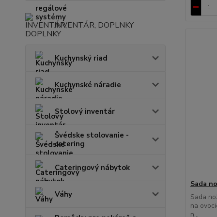
INVENTÁR, DOPLNKY
Kuchynský riad
Kuchynské náradie
Stolový inventár
Švédske stolovanie -
catering
Cateringový nábytok
Sada no
Váhy
Sada nož
na ovoci
n...