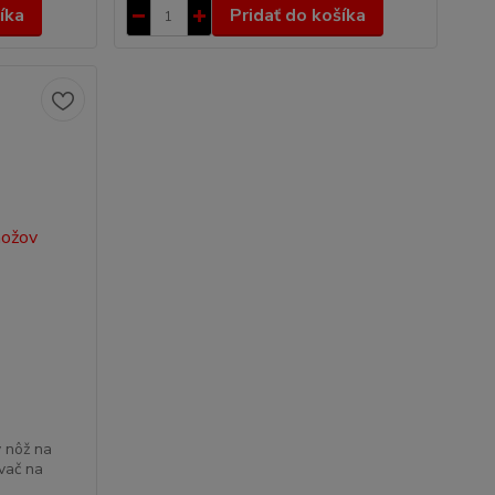
íka
Pridať do košíka
 nôž na
ovač na