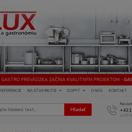
 GASTRO PREVÁDZKA ZAČÍNA KVALITNÝM PROJEKTOM -
GA
REFERENCIE
NA STIAHNUTIE
DOPYT
O NÁS
KONTAKT
Neviet
Hľadať
+421
od 8:0