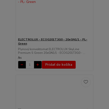
ELECTROLUX - ECOG201T3G0 - 20xGN1/1 - PL-
Green
Plynový konvektomat ELECTROLUX SkyLine
Premium S Green 20xGN1/1 - ECOG201T3G0 - ...
/
ks
Pridať do košíka