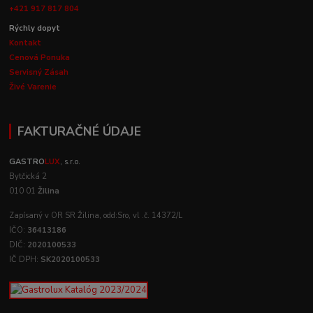
+421 917 817 804
Rýchly dopyt
Kontakt
Cenová Ponuka
Servisný Zásah
Živé Varenie
FAKTURAČNÉ ÚDAJE
GASTRO
LUX
, s.r.o.
Bytčická 2
010 01
Žilina
Zapísaný v OR SR Žilina, odd:Sro, vl .č. 14372/L
IČO:
36413186
DIČ:
2020100533
IČ DPH:
SK2020100533