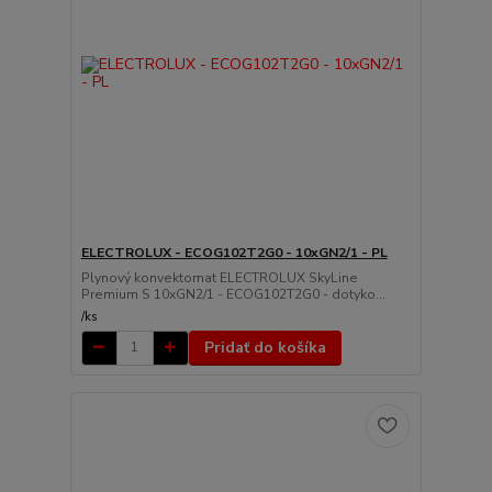
ELECTROLUX - ECOG102T2G0 - 10xGN2/1 - PL
Plynový konvektomat ELECTROLUX SkyLine
Premium S 10xGN2/1 - ECOG102T2G0 - dotyko...
/
ks
Pridať do košíka