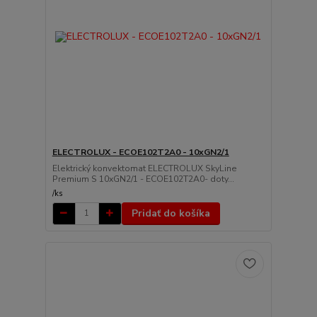
ELECTROLUX - ECOE102T2A0 - 10xGN2/1
Elektrický konvektomat ELECTROLUX SkyLine
Premium S 10xGN2/1 - ECOE102T2A0- doty...
/
ks
Pridať do košíka