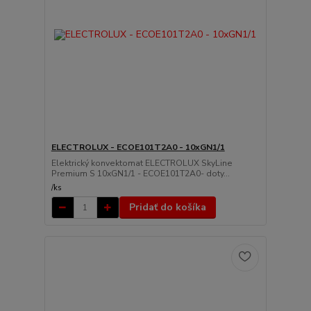
ELECTROLUX - ECOE101T2A0 - 10xGN1/1
Elektrický konvektomat ELECTROLUX SkyLine
Premium S 10xGN1/1 - ECOE101T2A0- doty...
/
ks
Pridať do košíka