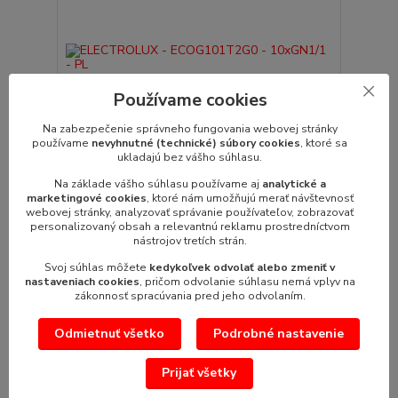
Používame cookies
Na zabezpečenie správneho fungovania webovej stránky
používame
nevyhnutné (technické) súbory cookies
, ktoré sa
ukladajú bez vášho súhlasu.
Na základe vášho súhlasu používame aj
analytické a
marketingové cookies
, ktoré nám umožňujú merať návštevnosť
ELECTROLUX - ECOG101T2G0 - 10xGN1/1 - PL
webovej stránky, analyzovať správanie používateľov, zobrazovať
Plynový konvektomat ELECTROLUX SkyLine
personalizovaný obsah a relevantnú reklamu prostredníctvom
Premium S 10xGN1/1 - ECOG101T2G0- dotykov...
nástrojov tretích strán.
/
ks
Svoj súhlas môžete
kedykoľvek odvolať alebo zmeniť v
Pridať do košíka
nastaveniach cookies
, pričom odvolanie súhlasu nemá vplyv na
zákonnosť spracúvania pred jeho odvolaním.
Odmietnuť všetko
Podrobné nastavenie
Prijať všetky