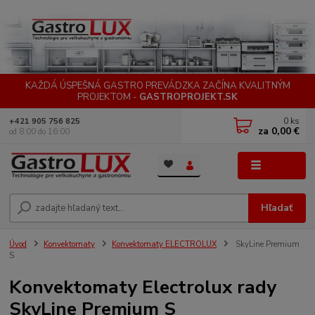
KAŽDÁ ÚSPEŠNÁ GASTRO PREVÁDZKA ZAČÍNA KVALITNÝM
PROJEKTOM -
GASTROPROJEKT.SK
0
ks
+421 905 756 825
za
0,00 €
od 8:00 do 16:00
Menu
Hľadať
Úvod
Konvektomaty
Konvektomaty ELECTROLUX
SkyLine Premium
S
Konvektomaty Electrolux rady
SkyLine Premium S