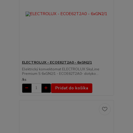
ELECTROLUX - ECOE62T2A0 - 6xGN2/1
Elektrický konvektomat ELECTROLUX SkyLine
Premium S 6xGN2/1 - ECOE62T2A0- dotyko...
/
ks
Pridať do košíka