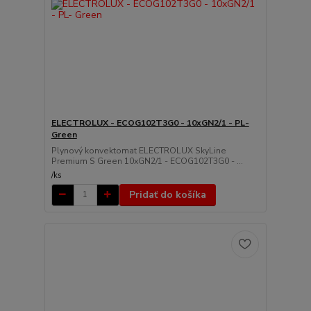
ELECTROLUX - ECOG102T3G0 - 10xGN2/1 - PL-
Green
Plynový konvektomat ELECTROLUX SkyLine
Premium S Green 10xGN2/1 - ECOG102T3G0 - ...
/
ks
Pridať do košíka