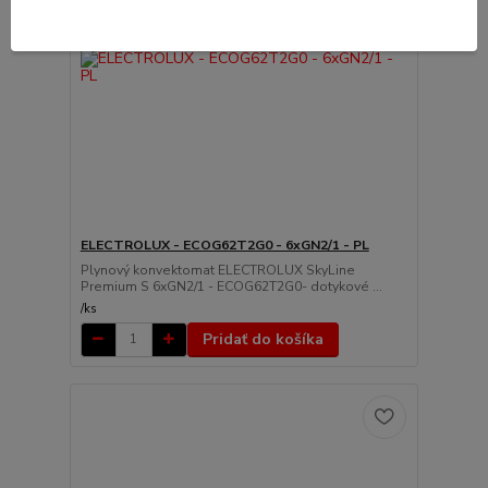
ELECTROLUX - ECOG62T2G0 - 6xGN2/1 - PL
Plynový konvektomat ELECTROLUX SkyLine
Premium S 6xGN2/1 - ECOG62T2G0- dotykové ...
/
ks
Pridať do košíka