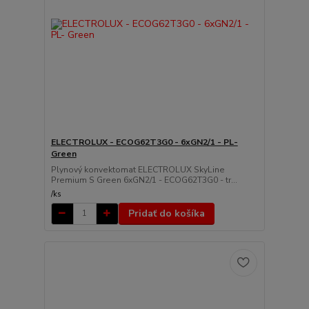
ELECTROLUX - ECOG62T3G0 - 6xGN2/1 - PL-
Green
Plynový konvektomat ELECTROLUX SkyLine
Premium S Green 6xGN2/1 - ECOG62T3G0 - tr...
/
ks
Pridať do košíka