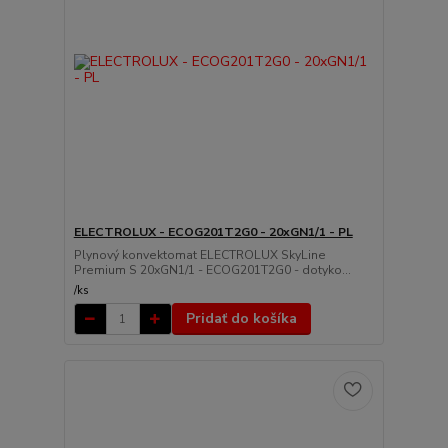
ELECTROLUX - ECOG201T2G0 - 20xGN1/1 - PL
Plynový konvektomat ELECTROLUX SkyLine
Premium S 20xGN1/1 - ECOG201T2G0 - dotyko...
/
ks
Pridať do košíka