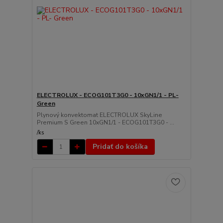
ELECTROLUX - ECOG101T3G0 - 10xGN1/1 - PL-
Green
Plynový konvektomat ELECTROLUX SkyLine
Premium S Green 10xGN1/1 - ECOG101T3G0 - ...
/
ks
Pridať do košíka