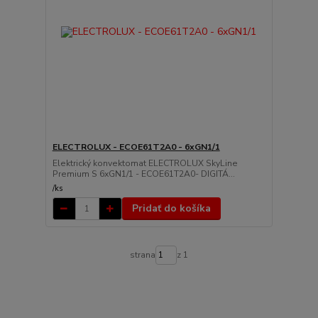
ELECTROLUX - ECOE61T2A0 - 6xGN1/1
Elektrický konvektomat ELECTROLUX SkyLine
Premium S 6xGN1/1 - ECOE61T2A0- DIGITÁ...
/
ks
Pridať do košíka
strana
z 1