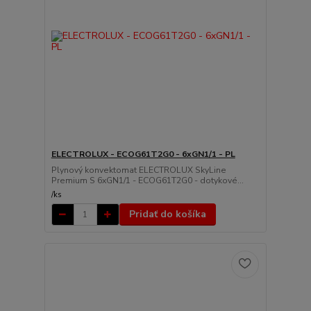
ELECTROLUX - ECOG61T2G0 - 6xGN1/1 - PL
Plynový konvektomat ELECTROLUX SkyLine
Premium S 6xGN1/1 - ECOG61T2G0 - dotykové...
/
ks
Pridať do košíka