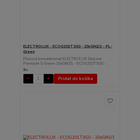
ELECTROLUX - ECOG202T3G0 - 20xGN2/1 - PL-
Green
Plynový konvektomat ELECTROLUX SkyLine
Premium S Green 20xGN2/1 - ECOG202T3G0 - ...
/
ks
Pridať do košíka