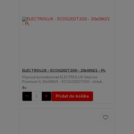
ELECTROLUX - ECOG202T2G0 - 20xGN2/1 - PL
Plynový konvektomat ELECTROLUX SkyLine
Premium S 20xGN2/1 - ECOG2021T2G0 - dotyk...
/
ks
Pridať do košíka