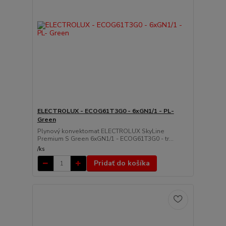
ELECTROLUX - ECOG61T3G0 - 6xGN1/1 - PL-
Green
Plynový konvektomat ELECTROLUX SkyLine
Premium S Green 6xGN1/1 - ECOG61T3G0 - tr...
/
ks
Pridať do košíka