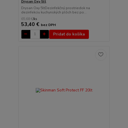
Drysan Oxy 5lt
Drysan Oxy 5ltDezinfekčný prostriedok na
dezinfekciu kuchynských plôch bez po...
65,68 €
/
ks
53,40 €
bez DPH
Pridať do košíka