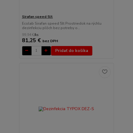
Sirafan speed 5lt
Ecolab Sirafan speed 5lt Prostriedok na rýchlu
dezinfekciu plôch bez potreby o...
99,94 €
/
ks
81,25 €
bez DPH
Pridať do košíka