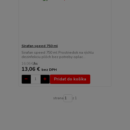
Sirafan speed 750 ml
Sirafan speed 750 ml Prostriedok na rýchlu
dezinfekciu plôch bez potreby oplac...
16,06 €
/
ks
13,06 €
bez DPH
Pridať do košíka
strana
z 1