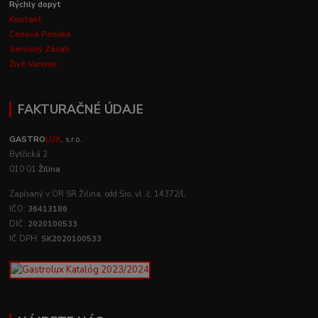
Rýchly dopyt
Kontakt
Cenová Ponuka
Servisný Zásah
Živé Varenie
FAKTURAČNÉ ÚDAJE
GASTRO
LUX
, s.r.o.
Bytčická 2
010 01
Žilina
Zapísaný v OR SR Žilina, odd:Sro, vl .č. 14372/L
IČO:
36413186
DIČ:
2020100533
IČ DPH:
SK2020100533