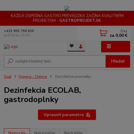
KAŽDÁ ÚSPEŠNÁ GASTRO PREVÁDZKA ZAČÍNA KVALITNÝM
PROJEKTOM -
GASTROPROJEKT.SK
0
ks
+421 905 756 825
za
0,00 €
od 8:00 do 16:00
Menu
Hľadať
Úvod
Hygiena - Chémia
Dezinfekčné prostriedky
Dezinfekcia ECOLAB,
gastrodoplnky
Upresniť parametre
Najnovšie
Najlacnejšie
Najdrahšie