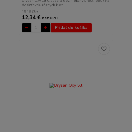
Drysan Oxy 1lt Čistiaci a dezinfekčný prostriedok na
dezinfekciu rôznych kuch...
15,18 €
/
ks
12,34 €
bez DPH
Pridať do košíka