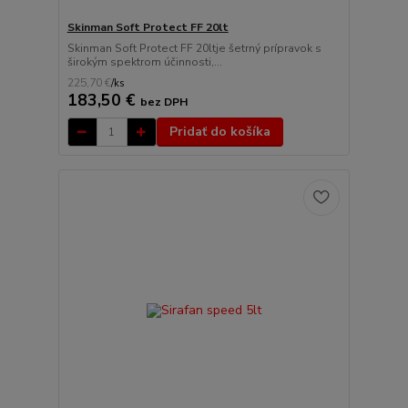
Skinman Soft Protect FF 20lt
Skinman Soft Protect FF 20ltje šetrný prípravok s
širokým spektrom účinnosti,...
225,70 €
/
ks
183,50 €
bez DPH
Pridať do košíka