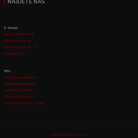
NÁJDETE NÁS
E-shopy
gastrozariadenie.sk
gastrohygiena.sk
thermo-future-box.sk
profigastro.sk
Info
Obchodné podmienky
Platobné podmienky
Dodacie podmienky
Záručné podmienky
Ochrana osobných údajov
Upravit sběr cookies.