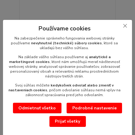
Dezinfekcia TYPOX DEZ-S
Používame cookies
TYPOX DEZ -S Dezinfekčný / Biocídny prípravok na
báze etanolu s vôňou eukalyp...
Na zabezpečenie správneho fungovania webovej stránky
36,65 €
/
ks
používame
nevyhnutné (technické) súbory cookies
, ktoré sa
29,80 €
ukladajú bez vášho súhlasu.
bez DPH
Na základe vášho súhlasu používame aj
analytické a
Pridať do košíka
marketingové cookies
, ktoré nám umožňujú merať návštevnosť
webovej stránky, analyzovať správanie používateľov, zobrazovať
personalizovaný obsah a relevantnú reklamu prostredníctvom
nástrojov tretích strán.
Svoj súhlas môžete
kedykoľvek odvolať alebo zmeniť v
nastaveniach cookies
, pričom odvolanie súhlasu nemá vplyv na
zákonnosť spracúvania pred jeho odvolaním.
Odmietnuť všetko
Podrobné nastavenie
Prijať všetky