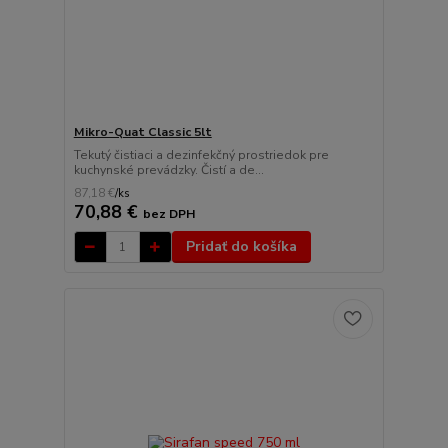
Mikro-Quat Classic 5lt
Tekutý čistiaci a dezinfekčný prostriedok pre
kuchynské prevádzky. Čistí a de...
87,18 €
/
ks
70,88 €
bez DPH
Pridať do košíka