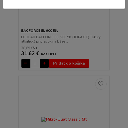
BACFORCE EL 900 5lt
ECOLAB BACFORCE EL 900 5lt (TOPAX C) Tekutý
alkalický prípravok na báze...
38,89 €
/
ks
31,62 €
bez DPH
Pridať do košíka