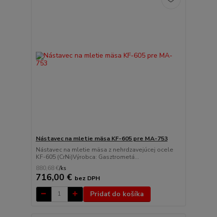
Nástavec na mletie mäsa KF-605 pre MA-753
Nástavec na mletie mäsa z nehrdzavejúcej ocele
KF-605 (CrNi)Výrobca: Gasztrometá...
880,68 €
/
ks
716,00 €
bez DPH
Pridať do košíka