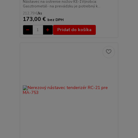
Nástavec na ostrenie nožov KE-1Výrobca:
Gasztrometál- na prevádzku je potrebný k...
212,79 €
/
ks
173,00 €
bez DPH
Pridať do košíka