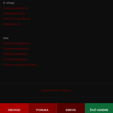
E-shopy
gastrozariadenie.sk
gastrohygiena.sk
thermo-future-box.sk
profigastro.sk
Info
Obchodné podmienky
Platobné podmienky
Dodacie podmienky
Záručné podmienky
Ochrana osobných údajov
Upravit sběr cookies.
© 2003-2026
GASTROLUX, s.r.o.
Všetky práva vyhradené.
OBCHOD
PONUKA
SERVIS
ŽIVÉ VARENIE