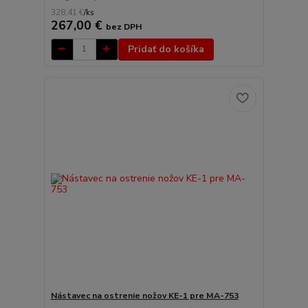
328,41 €
/
ks
267,00 €
bez DPH
Pridať do košíka
Nástavec na ostrenie nožov KE-1 pre MA-753