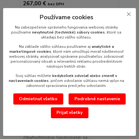
267,00 €
bez DPH
Pridať do košíka
Používame cookies
Na zabezpečenie správneho fungovania webovej stránky
používame
nevyhnutné (technické) súbory cookies
, ktoré sa
ukladajú bez vášho súhlasu.
Na základe vášho súhlasu používame aj
analytické a
marketingové cookies
, ktoré nám umožňujú merať návštevnosť
webovej stránky, analyzovať správanie používateľov, zobrazovať
personalizovaný obsah a relevantnú reklamu prostredníctvom
nástrojov tretích strán.
Svoj súhlas môžete
kedykoľvek odvolať alebo zmeniť v
nastaveniach cookies
, pričom odvolanie súhlasu nemá vplyv na
zákonnosť spracúvania pred jeho odvolaním.
Odmietnuť všetko
Podrobné nastavenie
Prijať všetky
Nástavec na mletie maku M-20 pre MA-753
Nástavec na mletie maku M-20 pre MA-753 - cca
20kg/hodVýrobca: Gasztrometál- na ...