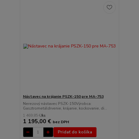
Nástavec na krájanie PSZK-150 pre MA-753
Nerezový nástavec PSZK-150Výrobca:
Gasztrometáldrvenie, krájanie, kockovanie, di...
1 469,85 €
/
ks
1 195,00 €
bez DPH
Pridať do košíka