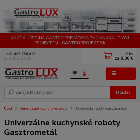
KAŽDÁ ÚSPEŠNÁ GASTRO PREVÁDZKA ZAČÍNA KVALITNÝM
PROJEKTOM -
GASTROPROJEKT.SK
0
ks
+421 905 756 825
za
0,00 €
od 8:00 do 16:00
Menu
Hľadať
Úvod
Univerzálne kuchynské roboty
Kuchynské roboty Gasztrometál
Univerzálne kuchynské roboty
Gasztrometál