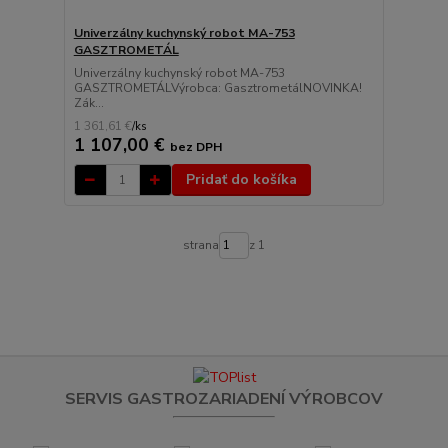
Univerzálny kuchynský robot MA-753
GASZTROMETÁL
Univerzálny kuchynský robot MA-753
GASZTROMETÁLVýrobca: GasztrometálNOVINKA!
Zák...
1 361,61 €
/
ks
1 107,00 €
bez DPH
Pridať do košíka
strana
z 1
SERVIS GASTROZARIADENÍ VÝROBCOV