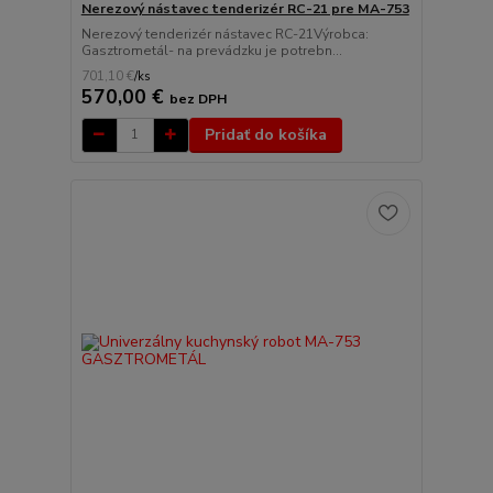
Nerezový nástavec tenderizér RC-21 pre MA-753
Nerezový tenderizér nástavec RC-21Výrobca:
Gasztrometál- na prevádzku je potrebn...
701,10 €
/
ks
570,00 €
bez DPH
Pridať do košíka