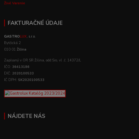
Živé Varenie
FAKTURAČNÉ ÚDAJE
GASTRO
LUX
, s.r.o.
Bytčická 2
010 01
Žilina
Zapísaný v OR SR Žilina, odd:Sro, vl .č. 14372/L
IČO:
36413186
DIČ:
2020100533
IČ DPH:
SK2020100533
NÁJDETE NÁS