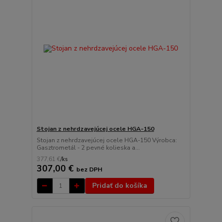
Stojan z nehrdzavejúcej ocele HGA-150
Stojan z nehrdzavejúcej ocele HGA-150 Výrobca:
Gasztrometál - 2 pevné kolieska a...
377,61 €
/
ks
307,00 €
bez DPH
Pridať do košíka