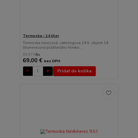
Termoska – 14 liter
Termoska nerezová cateringova 14 lt. objem 14
litranerezový plášťvnútro hliniko...
84,87 €
/
ks
69,00 €
bez DPH
Pridať do košíka