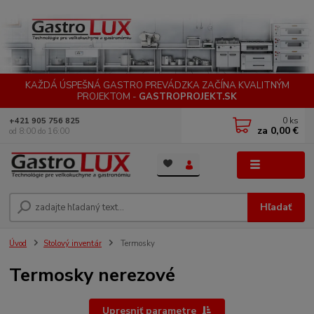
KAŽDÁ ÚSPEŠNÁ GASTRO PREVÁDZKA ZAČÍNA KVALITNÝM
PROJEKTOM -
GASTROPROJEKT.SK
0
ks
+421 905 756 825
za
0,00 €
od 8:00 do 16:00
Menu
Hľadať
Úvod
Stolový inventár
Termosky
Termosky nerezové
Upresniť parametre