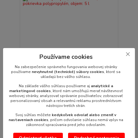
Termoska s pumpou, nádoba nerez, pokrievka
Používame cookies
polypropylén, objem: 5 l
Termoska nerezová s pumpou 5 lt. objem: 5
Na zabezpečenie správneho fungovania webovej stránky
litravýška: 450 mmnerezový plášť a vn...
používame
nevyhnutné (technické) súbory cookies
, ktoré sa
46,74 €
/
ks
ukladajú bez vášho súhlasu.
38,00 €
bez DPH
Na základe vášho súhlasu používame aj
analytické a
marketingové cookies
, ktoré nám umožňujú merať návštevnosť
Pridať do košíka
webovej stránky, analyzovať správanie používateľov, zobrazovať
personalizovaný obsah a relevantnú reklamu prostredníctvom
nástrojov tretích strán.
Svoj súhlas môžete
kedykoľvek odvolať alebo zmeniť v
nastaveniach cookies
, pričom odvolanie súhlasu nemá vplyv na
zákonnosť spracúvania pred jeho odvolaním.