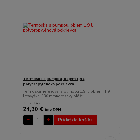
Termoska s pumpou, objem 1,9 l,
polypropylénová pokrievka
Termoska nerezová s pumpou 1,9 lt. objem: 1,9
litravýška: 330 mmnerezový plášť ...
30,63 €
/
ks
24,90 €
bez DPH
Pridať do košíka