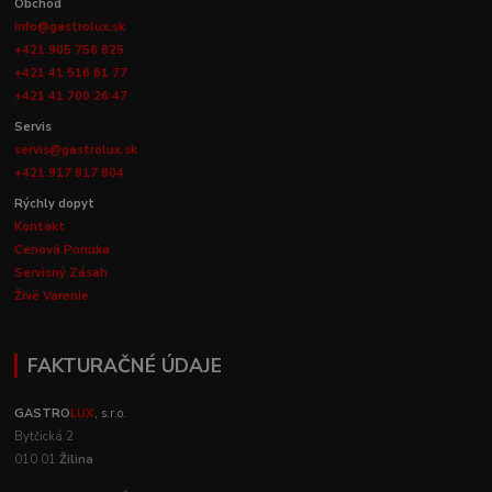
Obchod
info@gastrolux.sk
+421 905 756 825
+421 41 516 61 77
+421 41 700 26 47
Servis
servis@gastrolux.sk
+421 917 817 804
Rýchly dopyt
Kontakt
Cenová Ponuka
Servisný Zásah
Živé Varenie
FAKTURAČNÉ ÚDAJE
GASTRO
LUX
, s.r.o.
Bytčická 2
010 01
Žilina