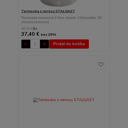
Termoska z nerezu STALGAST
Termoska nerezová 2 litre objem: 2 litrevýška: 30
cmcelonerezová
46,00 €
/
ks
37,40 €
bez DPH
Pridať do košíka