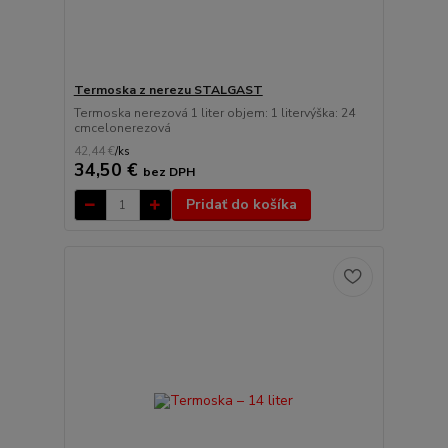
Termoska z nerezu STALGAST
Termoska nerezová 1 liter objem: 1 litervýška: 24
cmcelonerezová
42,44 €
/
ks
34,50 €
bez DPH
Pridať do košíka