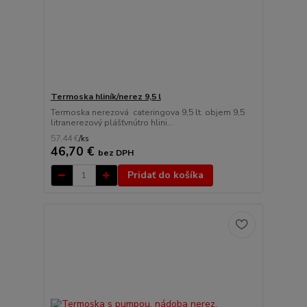
Termoska hliník/nerez 9,5 l
Termoska nerezová cateringova 9,5 lt. objem 9,5
litranerezový plášťvnútro hlini...
57,44 €
/
ks
46,70 €
bez DPH
Pridať do košíka