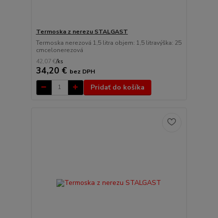
Termoska z nerezu STALGAST
Termoska nerezová 1,5 litra objem: 1,5 litravýška: 25
cmcelonerezová
42,07 €
/
ks
34,20 €
bez DPH
Pridať do košíka