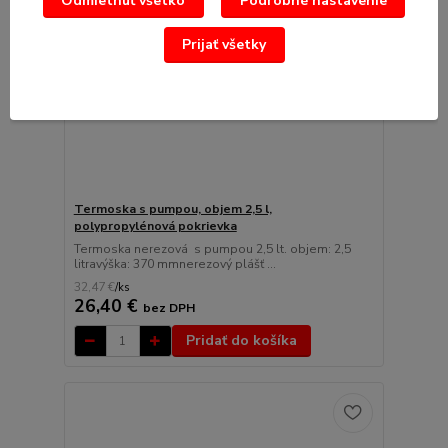
Odmietnuť všetko
Podrobné nastavenie
Prijať všetky
Termoska s pumpou, objem 2,5 l,
polypropylénová pokrievka
Termoska nerezová s pumpou 2,5 lt. objem: 2,5
litravýška: 370 mmnerezový plášť ...
32,47 €
/
ks
26,40 €
bez DPH
Pridať do košíka