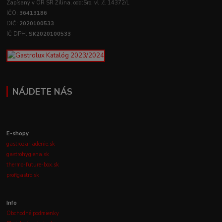
Zapísaný v OR SR Žilina, odd:Sro, vl .č. 14372/L
IČO:
36413186
DIČ:
2020100533
IČ DPH:
SK2020100533
NÁJDETE NÁS
E-shopy
gastrozariadenie.sk
gastrohygiena.sk
thermo-future-box.sk
profigastro.sk
Info
Obchodné podmienky