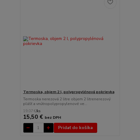
Termoska, objem 2 l, polypropylénová pokrievka
Termoska nerezová 2 litre objem 2 litrenerezový
plášť a vnútropolypropylenové ve...
19,07 €
/
ks
15,50 €
bez DPH
Pridať do košíka