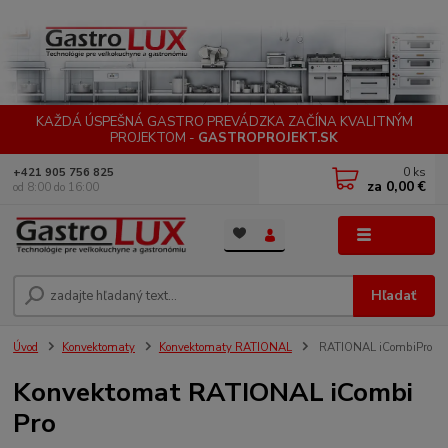
KAŽDÁ ÚSPEŠNÁ GASTRO PREVÁDZKA ZAČÍNA KVALITNÝM
PROJEKTOM -
GASTROPROJEKT.SK
0
ks
+421 905 756 825
za
0,00 €
od 8:00 do 16:00
Menu
Hľadať
Úvod
Konvektomaty
Konvektomaty RATIONAL
RATIONAL iCombiPro
Konvektomat RATIONAL iCombi
Pro