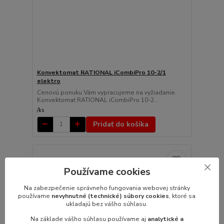
Konvektomat RATIONAL iCombiPro 10-2/1
elektro
Cenovú ponuku Vám vypracujeme na vyžiadanie.
Konvektomat RATIONAL iCombiPro 10-2...
/
ks
Pridať do košíka
Používame cookies
Na zabezpečenie správneho fungovania webovej stránky
používame
nevyhnutné (technické) súbory cookies
, ktoré sa
ukladajú bez vášho súhlasu.
Na základe vášho súhlasu používame aj
analytické a