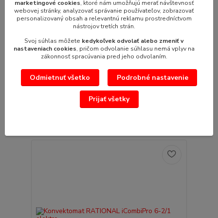
marketingové cookies
, ktoré nám umožňujú merať návštevnosť
webovej stránky, analyzovať správanie používateľov, zobrazovať
personalizovaný obsah a relevantnú reklamu prostredníctvom
nástrojov tretích strán.
Svoj súhlas môžete
kedykoľvek odvolať alebo zmeniť v
nastaveniach cookies
, pričom odvolanie súhlasu nemá vplyv na
zákonnosť spracúvania pred jeho odvolaním.
Odmietnuť všetko
Podrobné nastavenie
Konvektomat RATIONAL iCombiPro 6-2/1 plyn
Cenovú ponuku Vám vypracujeme na vyžiadanie.
Konvektomat RATIONAL iCombiPro 6-2/...
Prijať všetky
/
ks
Pridať do košíka