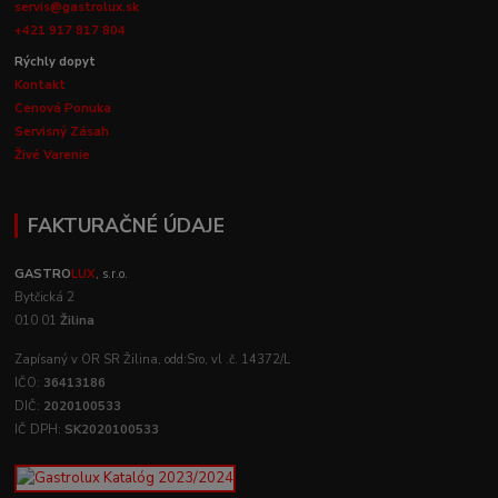
servis@gastrolux.sk
+421 917 817 804
Rýchly dopyt
Kontakt
Cenová Ponuka
Servisný Zásah
Živé Varenie
FAKTURAČNÉ ÚDAJE
GASTRO
LUX
, s.r.o.
Bytčická 2
010 01
Žilina
Zapísaný v OR SR Žilina, odd:Sro, vl .č. 14372/L
IČO:
36413186
DIČ:
2020100533
IČ DPH:
SK2020100533