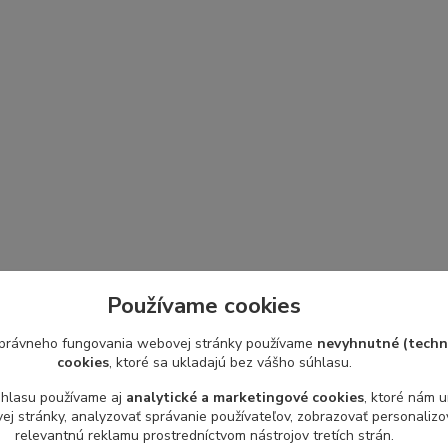
Používame cookies
právneho fungovania webovej stránky používame
nevyhnutné (techn
cookies
, ktoré sa ukladajú bez vášho súhlasu.
úhlasu používame aj
analytické a marketingové cookies
, ktoré nám 
j stránky, analyzovať správanie používateľov, zobrazovať personaliz
relevantnú reklamu prostredníctvom nástrojov tretích strán.