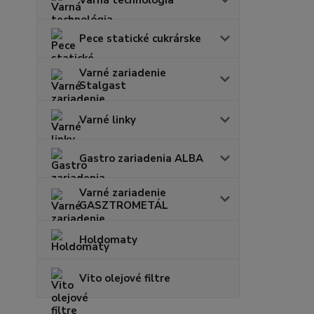
Varná technológia
Pece statické cukrárske
Varné zariadenie
Stalgast
Varné linky
Gastro zariadenia ALBA
Varné zariadenie
GASZTROMETÁL
Holdomaty
Vito olejové filtre