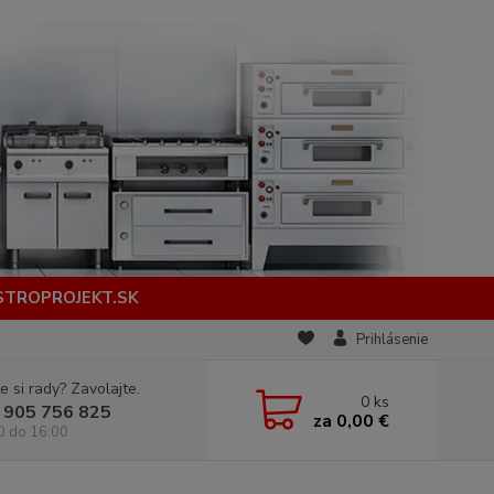
STROPROJEKT.SK
Prihlásenie
e si rady? Zavolajte.
0
ks
 905 756 825
za
0,00 €
0 do 16:00