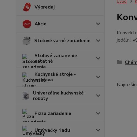
Úvod
K
Výpredaj
Kon
Akcie
Konvekto
jedálni, 
Stolové varné zariadenie
Stolové zariadenie
ostatné
Chém
Kuchynské stroje -
príprava
Najrozšír
Univerzálne kuchynské
roboty
Pizza zariadenie
Umývačky riadu