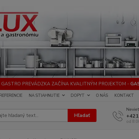
 GASTRO PREVÁDZKA ZAČÍNA KVALITNÝM PROJEKTOM -
GA
REFERENCIE
NA STIAHNUTIE
DOPYT
O NÁS
KONTAKT
Neviet
Hľadať
+421
od 8:0