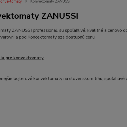
onvektomaty
Konvektomaty ZANUSSI
vektomaty ZANUSSI
maty ZANUSSI professional, sú spoľahlivé, kvalitné a cenovo do
vývarovni a pod.Koncektomaty sza dostupnú cenu
ia pre konvektomaty
enejšie bojlerové konvektomaty na slovenskom trhu, spoľahlivé a k