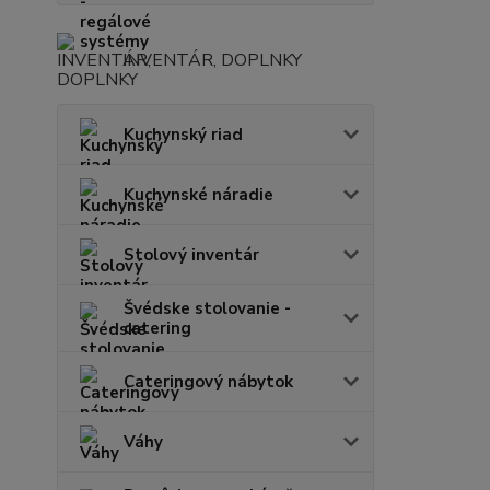
INVENTÁR, DOPLNKY
Kuchynský riad
Kuchynské náradie
Stolový inventár
Švédske stolovanie -
catering
Cateringový nábytok
Váhy