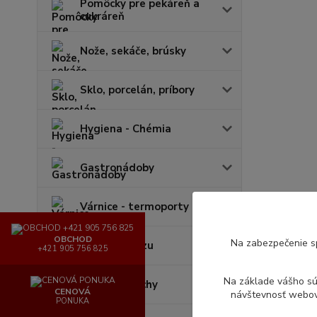
Pomôcky pre pekáreň a
cukráreň
Nože, sekáče, brúsky
Sklo, porcelán, príbory
Hygiena - Chémia
Gastronádoby
Várnice - termoporty
OBCHOD
Na zabezpečenie s
Lapače hmyzu
+421 905 756 825
Na základe vášho s
Batérie, sprchy
CENOVÁ
návštevnosť webove
PONUKA