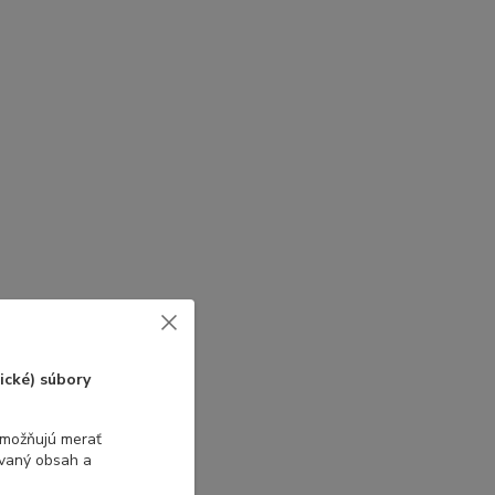
ické) súbory
umožňujú merať
ovaný obsah a