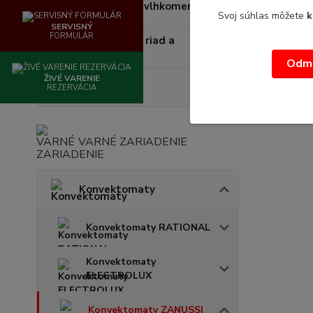
Teplomery - vlhkomery
Svoj súhlas môžete
k
SERVISNÝ
FORMULÁR
Jednorázový riad a
doplnky
Odmi
ŽIVÉ VARENIE
Sage
REZERVÁCIA
VARNÉ ZARIADENIE
Konvektomaty
Konvektomaty RATIONAL
Konvektomaty
ELECTROLUX
Konvektomaty ZANUSSI