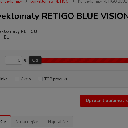
onvektomaty
Konvektomaty RETIGO
Konvektomaty RETIGO BLUE
vektomaty RETIGO BLUE VISIO
ektomaty RETIGO
- EL
€
Od
inka
Akcia
TOP produkt
Upresniť parametr
šie
Najlacnejšie
Najdrahšie