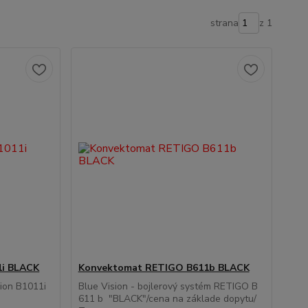
strana
z 1
1i BLACK
Konvektomat RETIGO B611b BLACK
ion B1011i
Blue Vision - bojlerový systém RETIGO B
611 b "BLACK"/cena na základe dopytu/