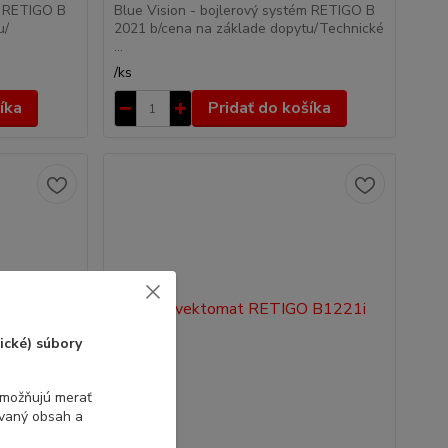
m RETIGO B
Blue Vision - bojlerový systém RETIGO B
u/
2021 b/cena na základe dopytu/Technické
...
/
ks
íka
Pridať do košíka
ické) súbory
umožňujú merať
ovaný obsah a