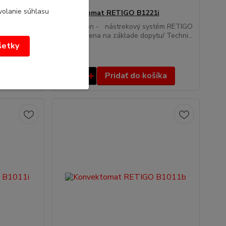
volanie súhlasu
i
Konvektomat RETIGO B1221i
stém RETIGO
Blue Vision - nástrekový systém RETIGO
B 1221 i/cena na základe dopytu/ Techni...
všetky
/
ks
íka
Pridať do košíka