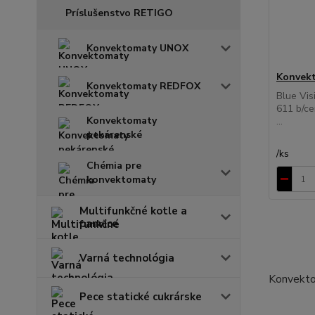
Príslušenstvo RETIGO
Konvektomaty UNOX
Konvek
Konvektomaty REDFOX
Blue Vis
611 b/ce
Konvektomaty
...
pekárenské
/
ks
Chémia pre
konvektomaty
Multifunkčné kotle a
panvice
Varná technológia
Konvekto
Pece statické cukrárske