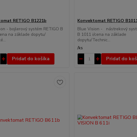
tomat RETIGO B1221b
Konvektomat RETIGO B1011
ion - bojlerový systém RETIGO B
Blue Vision - nástrekový sy
ena na základe dopytu/
B 1011 i/cena na základe
é...
dopytu/Technic...
/
ks
Pridať do košíka
Pridať do koš