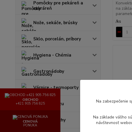
Pomôcky pre pekáreň a
Konvekt
cukráreň
na zákl
parametr
/
ks
Nože, sekáče, brúsky
Sklo, porcelán, príbory
Hygiena - Chémia
Gastronádoby
Várnice - termoporty
OBCHOD
Na zabezpečenie s
Lapače hmyzu
+421 905 756 825
Na základe vášho s
Batérie, sprchy
CENOVÁ
návštevnosť webove
PONUKA