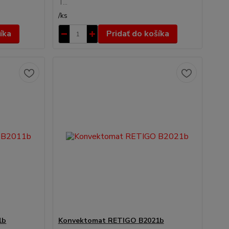
T...
/
ks
íka
Pridať do košíka
1b
Konvektomat RETIGO B2021b