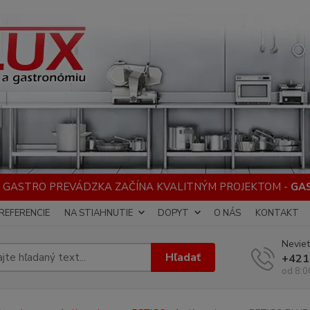
 GASTRO PREVÁDZKA ZAČÍNA KVALITNÝM PROJEKTOM -
GA
REFERENCIE
NA STIAHNUTIE
DOPYT
O NÁS
KONTAKT
Neviet
Hľadať
+421
od 8:0