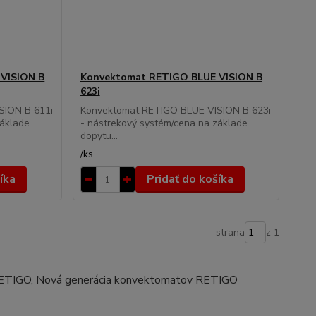
VISION B
Konvektomat RETIGO BLUE VISION B
623i
SION B 611i
Konvektomat RETIGO BLUE VISION B 623i
základe
- nástrekový systém/cena na základe
dopytu...
/
ks
íka
Pridať do košíka
strana
z 1
ETIGO, Nová generácia konvektomatov RETIGO