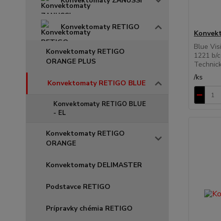
Konvektomaty ZANUSSI
Konvektomaty RETIGO
Konvek
Blue Vis
Konvektomaty RETIGO
1221 b/c
ORANGE PLUS
Technick
/
ks
Konvektomaty RETIGO BLUE
Konvektomaty RETIGO BLUE
- EL
Konvektomaty RETIGO
ORANGE
Konvektomaty DELIMASTER
Podstavce RETIGO
Prípravky chémia RETIGO