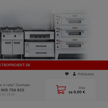
STROPROJEKT.SK
Prihlásenie
e si rady? Zavolajte.
0
ks
 905 756 825
za
0,00 €
0 do 16:00