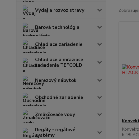
Výdaj a rozvoz stravy
Zobrazuje
Barová technológia
Chladiace zariadenie
Chladiace a mraziace
zariadenia TEFCOLD
Nerezový nábytok
Obchodné zariadenie
Zmäkčovače vody
Konvek
Konvekt
Regály - regálové
b "BLAC
systémy