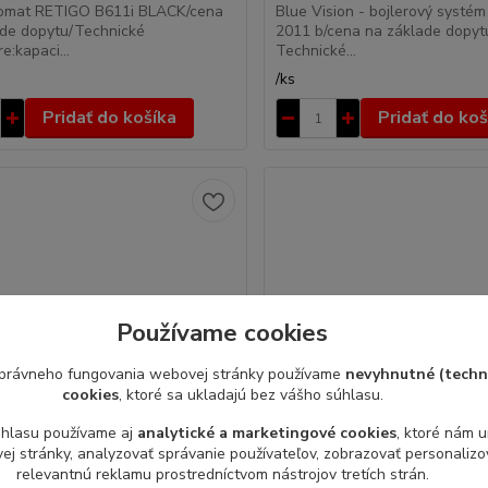
omat RETIGO B611i BLACK/cena
Blue Vision - bojlerový systé
ade dopytu/Technické
2011 b/cena na základe dopyt
e:kapaci...
Technické...
/
ks
Pridať do košíka
Pridať do koš
Používame cookies
právneho fungovania webovej stránky používame
nevyhnutné (techn
cookies
, ktoré sa ukladajú bez vášho súhlasu.
úhlasu používame aj
analytické a marketingové cookies
, ktoré nám 
j stránky, analyzovať správanie používateľov, zobrazovať personaliz
relevantnú reklamu prostredníctvom nástrojov tretích strán.