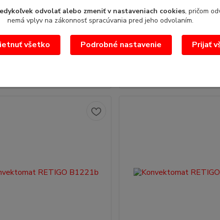
edykoľvek odvolať alebo zmeniť v nastaveniach cookies
, pričom od
tomat RETIGO B2021i
Konvektomat RETIGO B2011
nemá vplyv na zákonnosť spracúvania pred jeho odvolaním.
sion - nástrekový systém RETIGO
Blue Vision - nástrekový sy
/cena na základe
B 2011 i/cena na základe
echnic...
dopytu/Technic...
etnuť všetko
Podrobné nastavenie
Prijať 
/
ks
Pridať do košíka
Pridať do koš