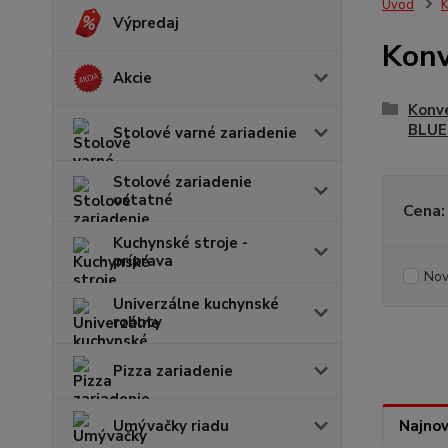
Úvod
K
Výpredaj
Kon
Akcie
Konv
BLUE 
Stolové varné zariadenie
Stolové zariadenie
ostatné
Cena:
Kuchynské stroje -
príprava
Nov
Univerzálne kuchynské
roboty
Pizza zariadenie
Umývačky riadu
Najnov