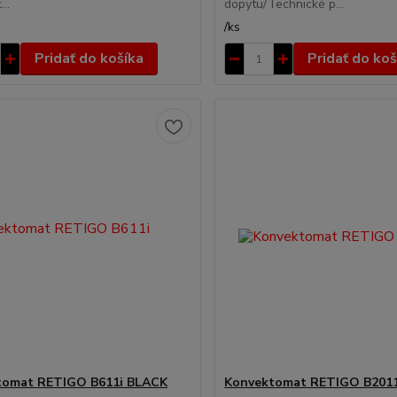
..
dopytu/Technické p...
/
ks
Pridať do košíka
Pridať do koš
tomat RETIGO B611i BLACK
Konvektomat RETIGO B201