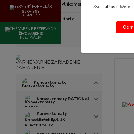
Teplomery - vlhkomery
Svoj súhlas môžete
k
Konvek
SERVISNÝ
Blue Vi
FORMULÁR
Jednorázový riad a
B 2021 i
doplnky
dopytu/T
Odmi
ŽIVÉ VARENIE
/
ks
REZERVÁCIA
Sage
VARNÉ ZARIADENIE
Konvektomaty
Konvektomaty RATIONAL
Konvektomaty
ELECTROLUX