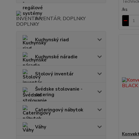
Technick.
/
ks
INVENTÁR, DOPLNKY
Kuchynský riad
Kuchynské náradie
Stolový inventár
Švédske stolovanie -
catering
Cateringový nábytok
Váhy
Konvek