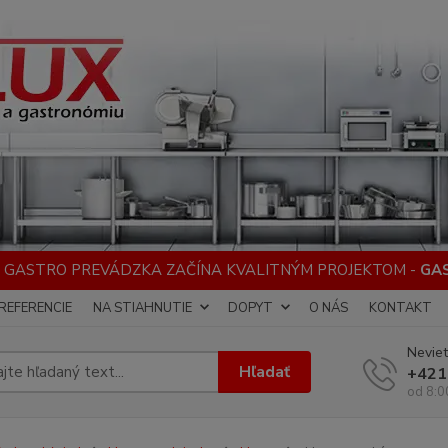
 GASTRO PREVÁDZKA ZAČÍNA KVALITNÝM PROJEKTOM -
GA
REFERENCIE
NA STIAHNUTIE
DOPYT
O NÁS
KONTAKT
Neviet
Hľadať
+421
od 8:0