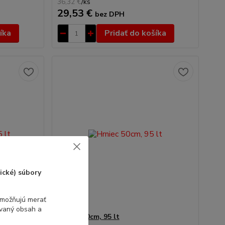
36,32 €
/
ks
29,53 €
bez DPH
íka
Pridať do košíka
ické) súbory
umožňujú merať
ovaný obsah a
Hrniec 50cm, 95 lt