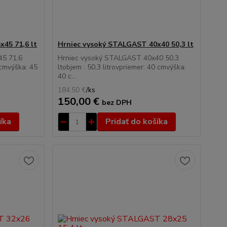
45 71,6 lt
Hrniec vysoký STALGAST 40x40 50,3 lt
45 71,6
Hrniec vysoký STALGAST 40x40 50,3
 cmvýška: 45
ltobjem : 50,3 litrovpriemer: 40 cmvýška:
40 c...
184,50 €
/
ks
150,00 €
bez DPH
íka
Pridať do košíka