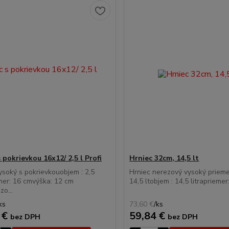
 pokrievkou 16x12/ 2,5 l Profi
Hrniec 32cm, 14,5 lt
ysoký s pokrievkouobjem : 2,5
Hrniec nerezový vysoký priem
emer: 16 cmvýška: 12 cm
14,5 ltobjem : 14,5 litrapriemer:
zo...
ks
73,60 €
/
ks
 €
59,84 €
bez DPH
bez DPH