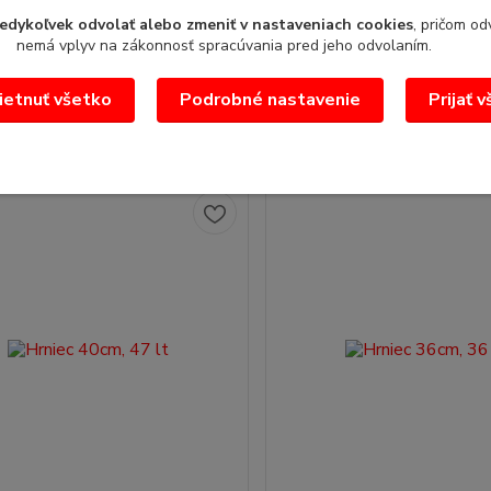
erezový vysoký priemer 20cm, 4
Hrniec nerezový vysoký priem
edykoľvek odvolať alebo zmeniť v nastaveniach cookies
, pričom od
 4 litrepriemer: 120 cmpríslušen...
2,75 ltobjem : 2,75 litrapriemer:
nemá vplyv na zákonnosť spracúvania pred jeho odvolaním.
ks
25,94 €
/
ks
 €
21,09 €
bez DPH
bez DPH
etnuť všetko
Podrobné nastavenie
Prijať 
Pridať do košíka
Pridať do koš