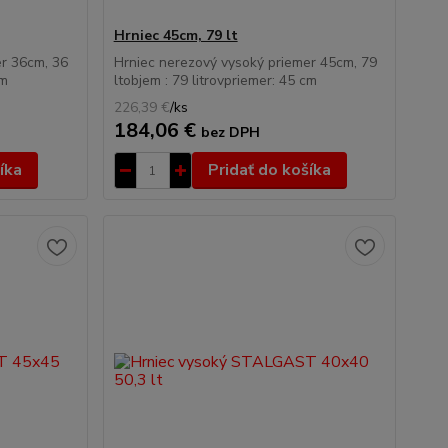
Hrniec 45cm, 79 lt
er 36cm, 36
Hrniec nerezový vysoký priemer 45cm, 79
cm
ltobjem : 79 litrovpriemer: 45 cm
226,39 €
/
ks
184,06 €
bez DPH
íka
Pridať do košíka