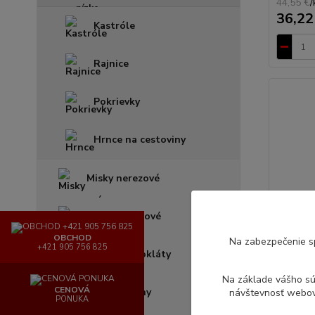
44,55 €
/
36,22
Kastróle
Rajnice
Pokrievky
Hrnce na cestoviny
Misky nerezové
Vedrá nerezové
OBCHOD
Na zabezpečenie s
+421 905 756 825
Dosky, mäsokláty
Na základe vášho s
CENOVÁ
Rošty, Plechy
návštevnosť webove
PONUKA
Hrniec 2