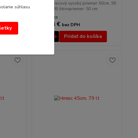
er 16cm,
Hrniec nerezový vysoký priemer 50cm, 95
volanie súhlasu
 16 cmprís...
ltobjem : 95 litrovpriemer: 50 cm
270,94 €
/
ks
220,28 €
bez DPH
všetky
íka
Pridať do košíka