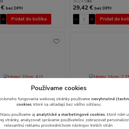
ks
36,19 €
/
ks
 €
29,42 €
bez DPH
bez DPH
Pridať do košíka
Pridať do koš
Používame cookies
právneho fungovania webovej stránky používame
nevyhnutné (techn
cookies
, ktoré sa ukladajú bez vášho súhlasu.
úhlasu používame aj
analytické a marketingové cookies
, ktoré nám 
j stránky, analyzovať správanie používateľov, zobrazovať personaliz
0cm, 4 lt
Hrniec 16cm, 2,75 lt
relevantnú reklamu prostredníctvom nástrojov tretích strán.