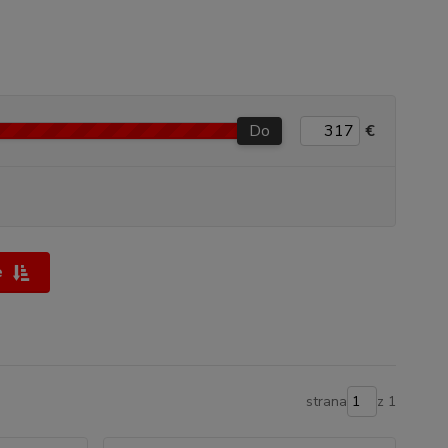
Do
€
e
strana
z 1