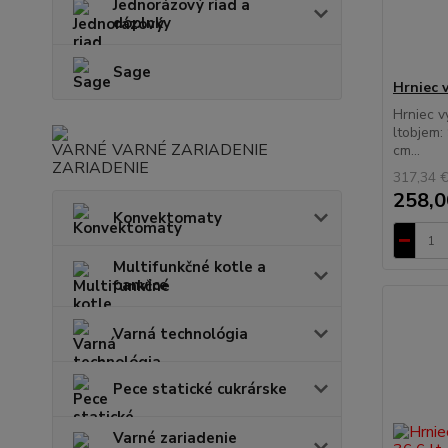
Jednorázový riad a
doplnky
Sage
Hrniec 
Hrniec 
ltobjem:
VARNÉ ZARIADENIE
cm...
317,34 
258,0
Konvektomaty
Multifunkčné kotle a
panvice
Varná technológia
Pece statické cukrárske
Varné zariadenie