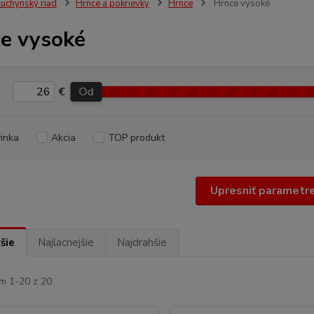
uchynský riad
Hrnce a pokrievky
Hrnce
Hrnce vysoké
e vysoké
€
Od
inka
Akcia
TOP produkt
Upresniť parametr
šie
Najlacnejšie
Najdrahšie
m 1-20 z 20