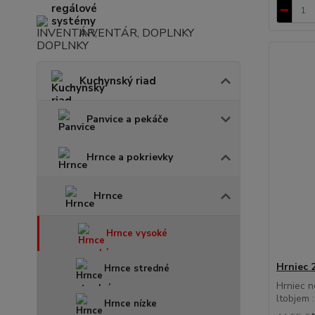
INVENTÁR, DOPLNKY
Kuchynský riad
Panvice a pekáče
Hrnce a pokrievky
Hrnce
Hrnce vysoké
Hrniec 2
Hrnce stredné
Hrniec n
ltobjem :
Hrnce nízke