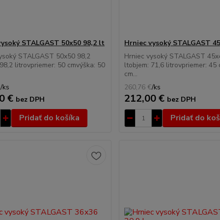
vysoký STALGAST 50x50 98,2 lt
Hrniec vysoký STALGAST 45x
vysoký STALGAST 50x50 98,2
Hrniec vysoký STALGAST 45x
 98,2 litrovpriemer: 50 cmvýška: 50
ltobjem: 71,6 litrovpriemer: 45
cm...
€
/
ks
260,76 €
/
ks
0 €
212,00 €
bez DPH
bez DPH
Pridať do košíka
Pridať do koš