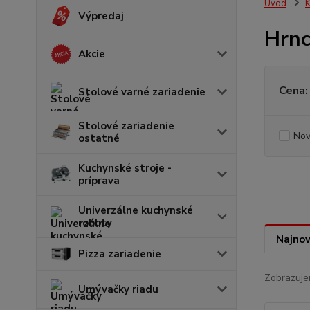
Úvod
K
Výpredaj
Hrnc
Akcie
Cena:
Stolové varné zariadenie
Stolové zariadenie
Nov
ostatné
Kuchynské stroje -
príprava
Univerzálne kuchynské
roboty
Najnov
Pizza zariadenie
Zobrazuje
Umývačky riadu