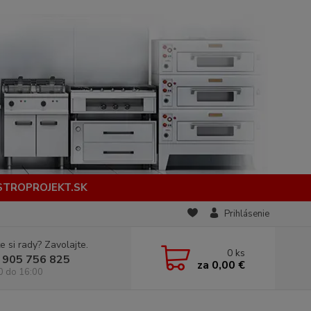
STROPROJEKT.SK
Prihlásenie
e si rady? Zavolajte.
0
ks
 905 756 825
za
0,00 €
0 do 16:00