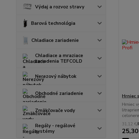
Výdaj a rozvoz stravy
Barová technológia
Chladiace zariadenie
Chladiace a mraziace
zariadenia TEFCOLD
Nerezový nábytok
Obchodné zariadenie
Hrniec s
Hrniec v
litrapri
Zmäkčovače vody
celonere
31,12 €
/
Regály - regálové
25,30
systémy