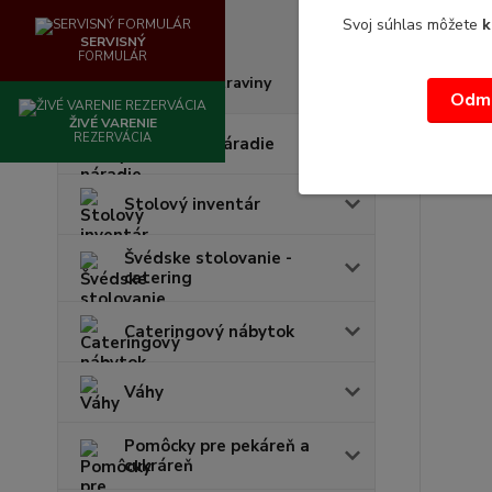
Hrniec n
Odmerky
Svoj súhlas môžete
k
ltobjem :
SERVISNÝ
FORMULÁR
26,37 €
/
21,44
Boxy na potraviny
Odmi
ŽIVÉ VARENIE
REZERVÁCIA
Kuchynské náradie
Stolový inventár
Švédske stolovanie -
catering
Cateringový nábytok
Váhy
Pomôcky pre pekáreň a
cukráreň