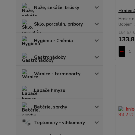
Nože, sekáče, brúsky
Hrniec 
Hrniec n
Sklo, porcelán, príbory
ltobjem 
164,57 
133,8
Hygiena - Chémia
Gastronádoby
Várnice - termoporty
Lapače hmyzu
Batérie, sprchy
Teplomery - vlhkomery