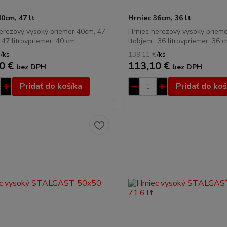
40cm, 47 lt
Hrniec 36cm, 36 lt
erezový vysoký priemer 40cm, 47
Hrniec nerezový vysoký priem
: 47 litrovpriemer: 40 cm
ltobjem : 36 litrovpriemer: 36 
€
/
ks
139,11 €
/
ks
0 €
113,10 €
bez DPH
bez DPH
Pridať do košíka
Pridať do koš