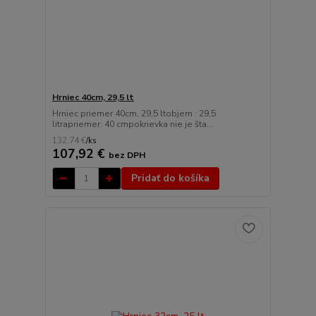
Hrniec 40cm, 29,5 lt
Hrniec priemer 40cm, 29,5 ltobjem : 29,5
litrapriemer: 40 cmpokrievka nie je šta...
132,74 €
/
ks
107,92 €
bez DPH
Pridať do košíka