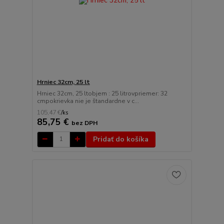
Hrniec 32cm, 25 lt
Hrniec 32cm, 25 ltobjem : 25 litrovpriemer: 32
cmpokrievka nie je štandardne v c...
105,47 €
/
ks
85,75 €
bez DPH
Pridať do košíka