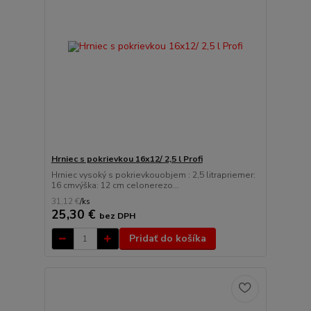
Hrniec s pokrievkou 16x12/ 2,5 l Profi
Hrniec vysoký s pokrievkouobjem : 2,5 litrapriemer:
16 cmvýška: 12 cm celonerezo...
31,12 €
/
ks
25,30 €
bez DPH
Pridať do košíka