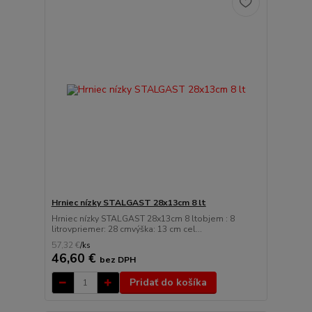
Hrniec nízky STALGAST 28x13cm 8 lt
Hrniec nízky STALGAST 28x13cm 8 ltobjem : 8
litrovpriemer: 28 cmvýška: 13 cm cel...
57,32 €
/
ks
46,60 €
bez DPH
Pridať do košíka