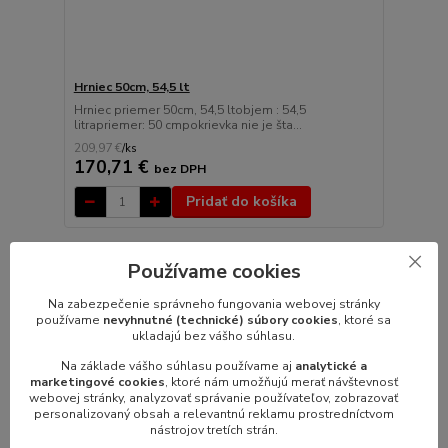
Hrniec 50cm, 54,5 lt
Hrniec priemer 50cm, 54,5 ltobjem : 54,5
litrapriemer: 50 cmpokrievka nie je šta...
209,97 €
/
ks
170,71 €
bez DPH
Pridať do košíka
Používame cookies
Na zabezpečenie správneho fungovania webovej stránky
používame
nevyhnutné (technické) súbory cookies
, ktoré sa
ukladajú bez vášho súhlasu.
Na základe vášho súhlasu používame aj
analytické a
marketingové cookies
, ktoré nám umožňujú merať návštevnosť
webovej stránky, analyzovať správanie používateľov, zobrazovať
personalizovaný obsah a relevantnú reklamu prostredníctvom
nástrojov tretích strán.