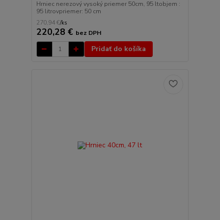
Hrniec nerezový vysoký priemer 50cm, 95 ltobjem :
95 litrovpriemer: 50 cm
270,94 €
/
ks
220,28 €
bez DPH
Pridať do košíka