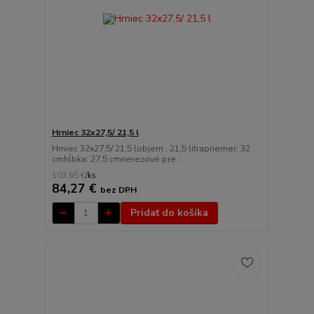
Hrniec 32x27,5/ 21,5 l
Hrniec 32x27,5/ 21,5 lobjem : 21,5 litrapriemer: 32
cmhĺbka: 27,5 cmnerezové pre...
103,65 €
/
ks
84,27 €
bez DPH
Pridať do košíka