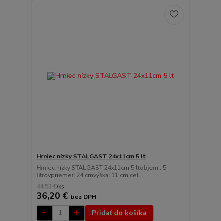
Hrniec nízky STALGAST 24x11cm 5 lt
Hrniec nízky STALGAST 24x11cm 5 ltobjem : 5
litrovpriemer: 24 cmvýška: 11 cm cel...
44,53 €
/
ks
36,20 €
bez DPH
Pridať do košíka