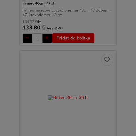
Hrniec 40cm, 47 lt
Hrniec nerezový vysoký priemer 40cm, 47 ltobjem :
47 litrovpriemer: 40 cm
164,57 €
/
ks
133,80 €
bez DPH
Pridať do košíka