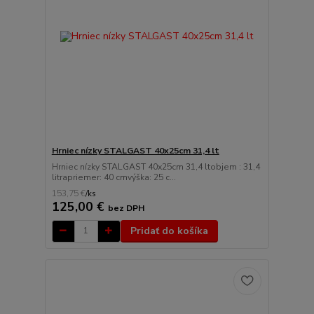
Hrniec nízky STALGAST 40x25cm 31,4 lt
Hrniec nízky STALGAST 40x25cm 31,4 ltobjem : 31,4
litrapriemer: 40 cmvýška: 25 c...
153,75 €
/
ks
125,00 €
bez DPH
Pridať do košíka