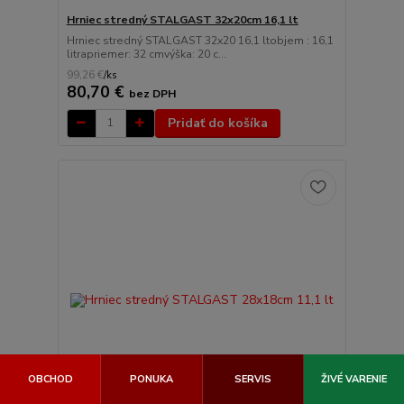
Hrniec stredný STALGAST 32x20cm 16,1 lt
Hrniec stredný STALGAST 32x20 16,1 ltobjem : 16,1
litrapriemer: 32 cmvýška: 20 c...
99,26 €
/
ks
80,70 €
bez DPH
Pridať do košíka
OBCHOD
PONUKA
SERVIS
ŽIVÉ VARENIE