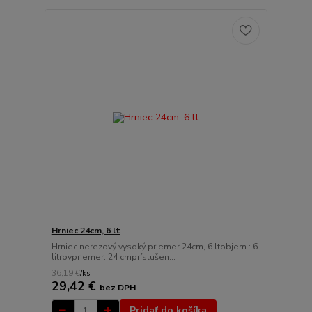
Hrniec 24cm, 6 lt
Hrniec nerezový vysoký priemer 24cm, 6 ltobjem : 6
litrovpriemer: 24 cmpríslušen...
36,19 €
/
ks
29,42 €
bez DPH
Pridať do košíka