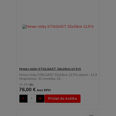
Hrniec nízky STALGAST 32x16cm 12,9 lt
Hrniec nízky STALGAST 32x16cm 12,9 lt objem : 12,9
litrapriemer: 32 cmvýška: 16 ...
93,48 €
/
ks
76,00 €
bez DPH
Pridať do košíka