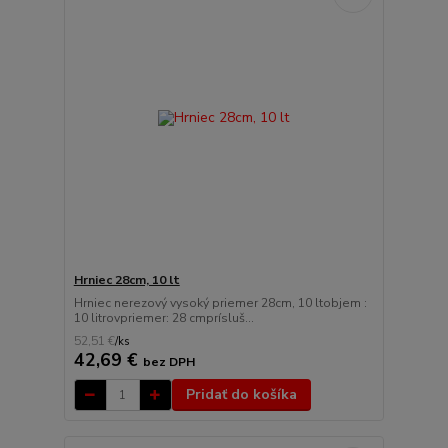
Hrniec 28cm, 10 lt
Hrniec nerezový vysoký priemer 28cm, 10 ltobjem :
10 litrovpriemer: 28 cmprísluš...
52,51 €
/
ks
42,69 €
bez DPH
Pridať do košíka