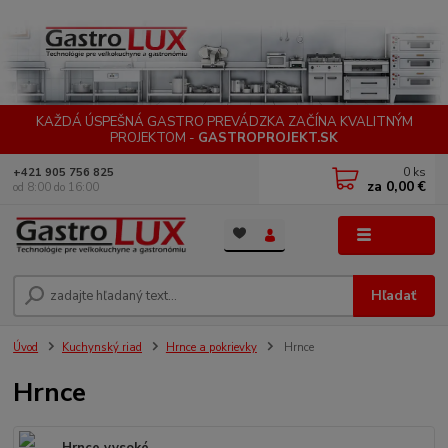
KAŽDÁ ÚSPEŠNÁ GASTRO PREVÁDZKA ZAČÍNA KVALITNÝM
PROJEKTOM -
GASTROPROJEKT.SK
0
ks
+421 905 756 825
za
0,00 €
od 8:00 do 16:00
Menu
Hľadať
Úvod
Kuchynský riad
Hrnce a pokrievky
Hrnce
Hrnce