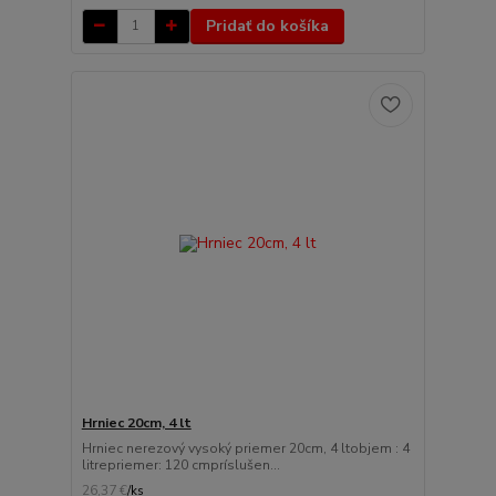
Pridať do košíka
Hrniec 20cm, 4 lt
Hrniec nerezový vysoký priemer 20cm, 4 ltobjem : 4
litrepriemer: 120 cmpríslušen...
26,37 €
/
ks