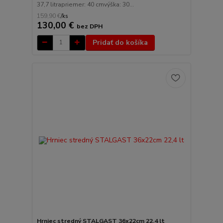
37,7 litrapriemer: 40 cmvýška: 30...
159,90 €
/
ks
130,00 €
bez DPH
Pridať do košíka
Hrniec stredný STALGAST 36x22cm 22,4 lt