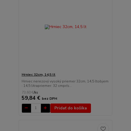
Hrniec 32cm, 14,5 lt
Hrniec nerezový vysoký priemer 32cm, 14,5 ltobjem
: 14,5 litrapriemer: 32 cmprís...
73,60 €
/
ks
59,84 €
bez DPH
Pridať do košíka