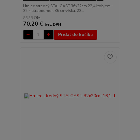
Hrniec stredný STALGAST 36x22cm 22,4 ltobjem :
22,4 litrapriemer: 36 cmvýška: 22...
86,35 €
/
ks
70,20 €
bez DPH
Pridať do košíka