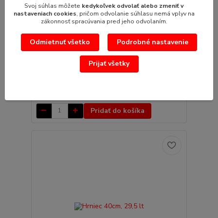
Svoj súhlas môžete
kedykoľvek odvolať alebo zmeniť v
nastaveniach cookies
, pričom odvolanie súhlasu nemá vplyv na
zákonnosť spracúvania pred jeho odvolaním.
Odmietnuť všetko
Podrobné nastavenie
Hrniec 45cm, 42,5 lt
Prijať všetky
Hrniec priemer 45cm, 42,5 ltobjem : 42,5
litrapriemer: 45 cmpokrievka nie je šta...
182,75 €
/
ks
148,58 €
bez DPH
Pridať do košíka