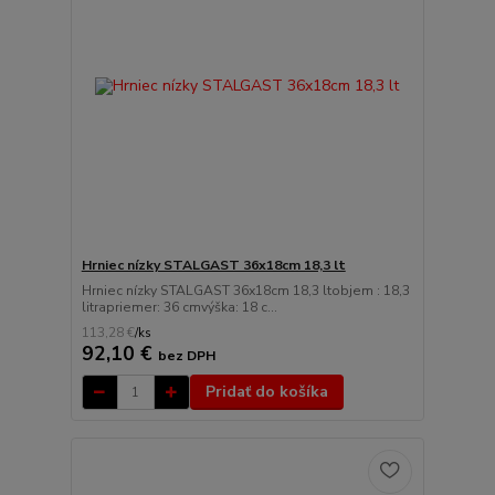
Hrniec nízky STALGAST 36x18cm 18,3 lt
Hrniec nízky STALGAST 36x18cm 18,3 ltobjem : 18,3
litrapriemer: 36 cmvýška: 18 c...
113,28 €
/
ks
92,10 €
bez DPH
Pridať do košíka