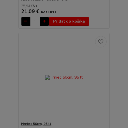
25,94 €
/
ks
21,09 €
bez DPH
Pridať do košíka
Hrniec 50cm, 95 lt