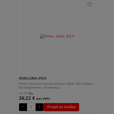
Hrniec 24cm, 8,5 lt
Hrniec nerezový vysoký priemer 24cm, 8,5 ltobjem :
8,5 litrapriemer: 24 cmpríslu...
44,55 €
/
ks
36,22 €
bez DPH
Pridať do košíka