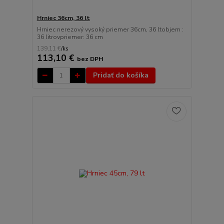
Hrniec 36cm, 36 lt
Hrniec nerezový vysoký priemer 36cm, 36 ltobjem :
36 litrovpriemer: 36 cm
139,11 €
/
ks
113,10 €
bez DPH
Pridať do košíka