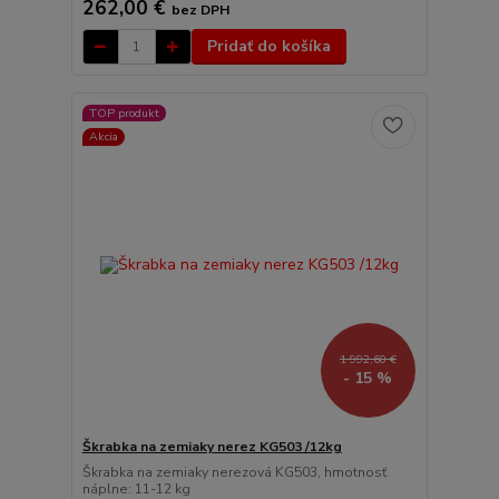
262,00 €
bez DPH
Pridať do košíka
TOP produkt
Akcia
1 992,60 €
- 15 %
Škrabka na zemiaky nerez KG503 /12kg
Škrabka na zemiaky nerezová KG503, hmotnosť
náplne: 11-12 kg