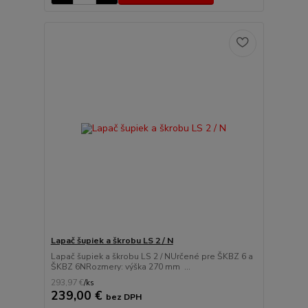
Lapač šupiek a škrobu LS 2 / N
Lapač šupiek a škrobu LS 2 / NUrčené pre ŠKBZ 6 a
ŠKBZ 6NRozmery: výška 270 mm ...
293,97 €
/
ks
239,00 €
bez DPH