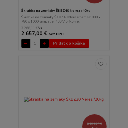
Škrabka na zemiaky ŠKBZ40 Nerez /40kg
Škrabka na zemiaky ŠKBZ40 Nerezrozmer: 880 x
780 x 1000 vnapätie: 400 V príkon e...
3 268,11 €
/
ks
2 657,00 €
bez DPH
Pridať do košíka
2 594,07 €