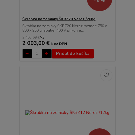
- 5 %
Škrabka na zemiaky ŠKBZ20 Nerez /20kg
Škrabka na zemiaky ŠKBZ20 Nerez rozmer: 750 x
800 x 950 vnapätie: 400 V príkon e...
2 463,69 €
/
ks
2 003,00 €
bez DPH
Pridať do košíka