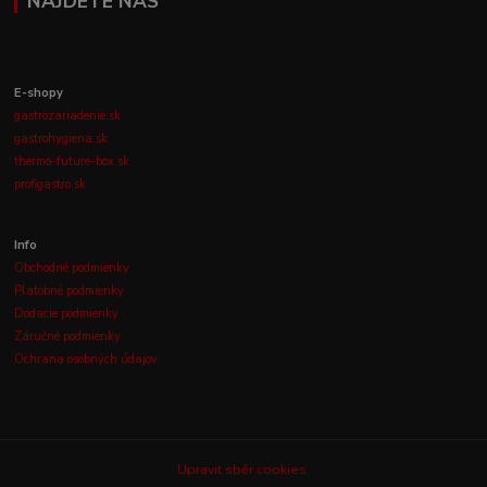
NÁJDETE NÁS
E-shopy
gastrozariadenie.sk
gastrohygiena.sk
thermo-future-box.sk
profigastro.sk
Info
Obchodné podmienky
Platobné podmienky
Dodacie podmienky
Záručné podmienky
Ochrana osobných údajov
Upravit sběr cookies.