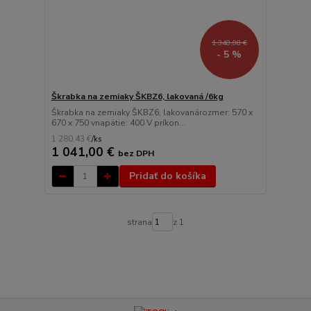
1 348,08 €
- 5 %
Škrabka na zemiaky ŠKBZ6, lakovaná /6kg
Škrabka na zemiaky ŠKBZ6, lakovanározmer: 570 x
670 x 750 vnapätie: 400 V príkon...
1 280,43 €
/
ks
1 041,00 €
bez DPH
Pridať do košíka
strana
z 1