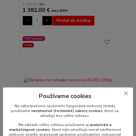
1 699,86 €
/
ks
1 382,00 €
bez DPH
Pridať do košíka
TOP produkt
Akcia
Používame cookies
2 361,60 €
Na zabezpečenie správneho fungovania webovej stránky
- 17 %
používame
nevyhnutné (technické) súbory cookies
, ktoré sa
ukladajú bez vášho súhlasu.
Na základe vášho súhlasu používame aj
analytické a
1 hodnotenie
marketingové cookies
, ktoré nám umožňujú merať návštevnosť
webovej stránky, analyzovať správanie používateľov, zobrazovať