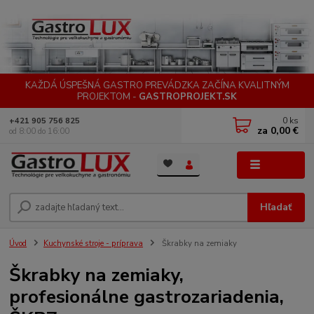
KAŽDÁ ÚSPEŠNÁ GASTRO PREVÁDZKA ZAČÍNA KVALITNÝM
PROJEKTOM -
GASTROPROJEKT.SK
0
ks
+421 905 756 825
za
0,00 €
od 8:00 do 16:00
Menu
Hľadať
Úvod
Kuchynské stroje - príprava
Škrabky na zemiaky
Škrabky na zemiaky,
profesionálne gastrozariadenia,