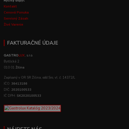
Rýchly dopyt
Kontakt
Cenová Ponuka
Servisný Zásah
Živé Varenie
FAKTURAČNÉ ÚDAJE
GASTRO
LUX
, s.r.o.
Bytčická 2
010 01
Žilina
Zapísaný v OR SR Žilina, odd:Sro, vl .č. 14372/L
IČO:
36413186
DIČ:
2020100533
IČ DPH:
SK2020100533