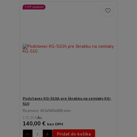
TOP produkt
Podstavec KG-510A pre škrabku na zemiaky KG-
510
Rozmery: 410x560x665 mm
172,20 €
/
ks
140,00 €
bez DPH
Pridať do košíka