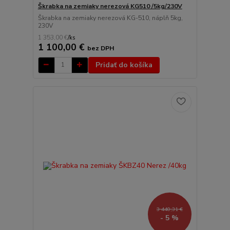
Škrabka na zemiaky nerezová KG510 /5kg/230V
Škrabka na zemiaky nerezová KG-510, náplň 5kg,
230V
1 353,00 €
/
ks
1 100,00 €
bez DPH
Pridať do košíka
3 440,31 €
- 5 %