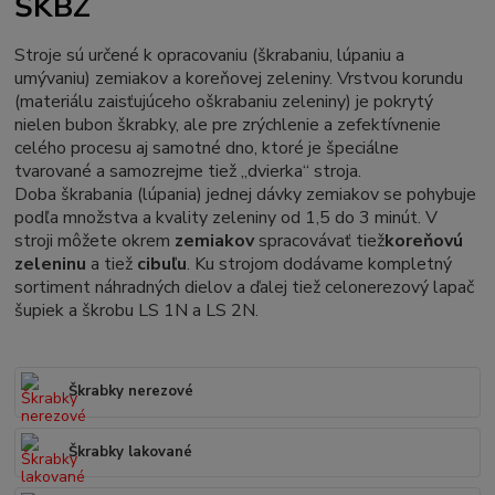
ŠKBZ
Stroje sú určené k opracovaniu (škrabaniu, lúpaniu a
umývaniu) zemiakov a koreňovej zeleniny. Vrstvou korundu
(materiálu zaisťujúceho oškrabaniu zeleniny) je pokrytý
nielen bubon škrabky, ale pre zrýchlenie a zefektívnenie
celého procesu aj samotné dno, ktoré je špeciálne
tvarované a samozrejme tiež „dvierka“ stroja.
Doba škrabania (lúpania) jednej dávky zemiakov se pohybuje
podľa množstva a kvality zeleniny od 1,5 do 3 minút. V
stroji môžete okrem
zemiakov
spracovávať tiež
koreňovú
z
eleninu
a tiež
cibuľu
. Ku strojom dodávame kompletný
sortiment náhradných dielov a ďalej tiež celonerezový lapač
šupiek a škrobu LS 1N a LS 2N.
Škrabky nerezové
Škrabky lakované