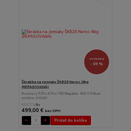
1 976,61 €
- 69 %
Škrabka na zemiaky ŠKBZ6 Nerez /6kg
(REPASOVANÁ)
Rozmer:y 570 x 670 x 750 Napätie: 400 V Príkon
elektro: 0,4 kW
613,77 €
/
ks
499,00 €
bez DPH
Pridať do košíka