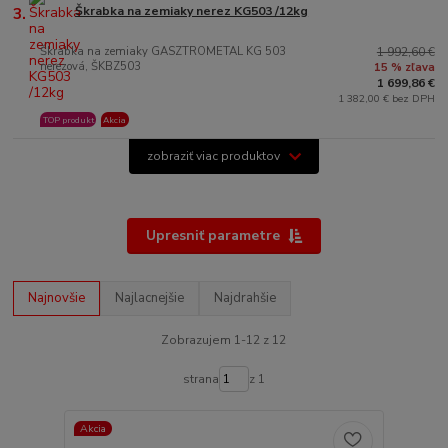
3.
Škrabka na zemiaky nerez KG503 /12kg
Škrabka na zemiaky GASZTROMETAL KG 503
1 992,60 €
nerezová, ŠKBZ503
15 % zľava
1 699,86 €
1 382,00 € bez DPH
TOP produkt
Akcia
zobraziť viac produktov
Upresniť parametre
Najnovšie
Najlacnejšie
Najdrahšie
Zobrazujem 1-12 z 12
strana
z 1
Akcia