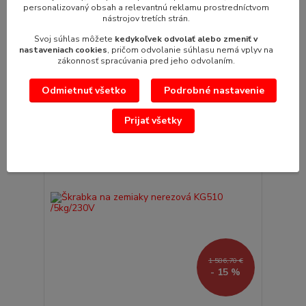
Škrabka na zemiaky nerezová KG501 /20kg
personalizovaný obsah a relevantnú reklamu prostredníctvom
Škrabka na zemiaky nerezová KG-501(ŠKBZ 20)
nástrojov tretích strán.
1 968,00 €
/
ks
Svoj súhlas môžete
kedykoľvek odvolať alebo zmeniť v
1 600,00 €
bez DPH
nastaveniach cookies
, pričom odvolanie súhlasu nemá vplyv na
zákonnosť spracúvania pred jeho odvolaním.
Pridať do košíka
Odmietnuť všetko
Podrobné nastavenie
TOP produkt
Prijať všetky
Akcia
1 586,70 €
- 15 %