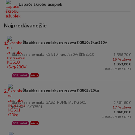
Lapače škrobu ašupiek
Najpredávanejšie
1.
Škrabka na zemiaky nerezová KG510 /5kg/230V
Škrabka na zemiaky KG 510 nerez /230V/ ŠKBZ510
1 586,70 €
15 % zľava
1 353,00 €
1 100,00 € bez DPH
TOP produkt
Akcia
2.
Škrabka na zemiaky nerezová KG501 /20kg
Škrabka na zemiaky GASZTROMETAL KG 501
2 361,60 €
nerezová, ŠKBZ501
17 % zľava
1 968,00 €
1 600,00 € bez DPH
TOP produkt
Akcia