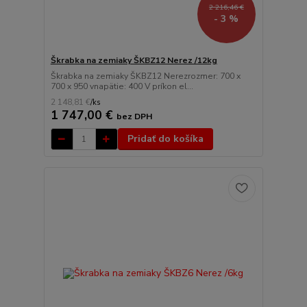
2 216,46 €
- 3 %
Škrabka na zemiaky ŠKBZ12 Nerez /12kg
Škrabka na zemiaky ŠKBZ12 Nerezrozmer: 700 x
700 x 950 vnapätie: 400 V príkon el...
2 148,81 €
/
ks
1 747,00 €
bez DPH
Pridať do košíka