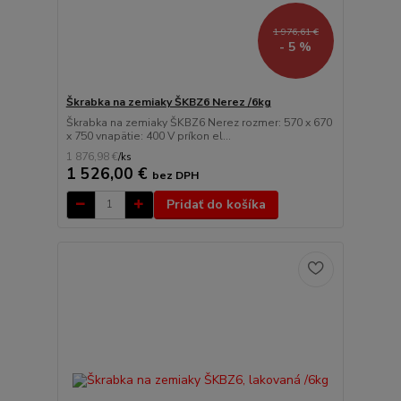
1 976,61 €
- 5 %
Škrabka na zemiaky ŠKBZ6 Nerez /6kg
Škrabka na zemiaky ŠKBZ6 Nerez rozmer: 570 x 670
x 750 vnapätie: 400 V príkon el...
1 876,98 €
/
ks
1 526,00 €
bez DPH
Pridať do košíka