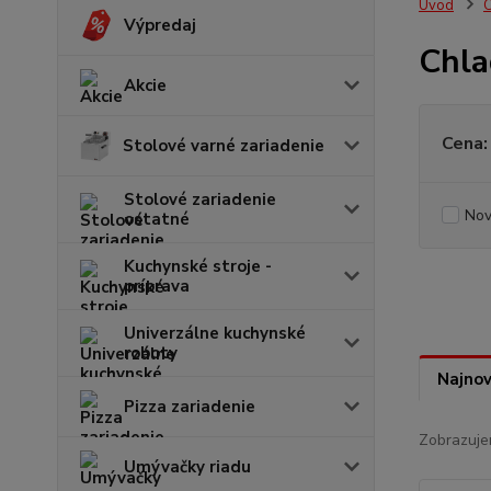
Úvod
C
Výpredaj
Chla
Akcie
Cena:
Stolové varné zariadenie
Stolové zariadenie
Nov
ostatné
Kuchynské stroje -
príprava
Univerzálne kuchynské
roboty
Najnov
Pizza zariadenie
Zobrazuje
Umývačky riadu