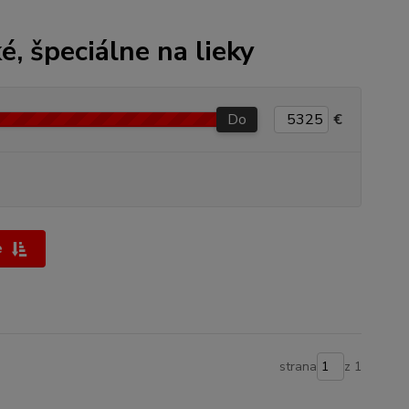
, špeciálne na lieky
Do
€
e
strana
z 1