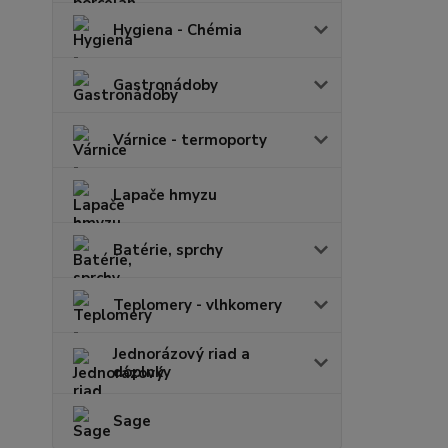
Hygiena - Chémia
Gastronádoby
Várnice - termoporty
Lapače hmyzu
Batérie, sprchy
Teplomery - vlhkomery
Jednorázový riad a
doplnky
Sage