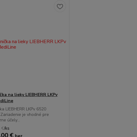
čka na lieky LIEBHERR LKPv
diLine
čka LIEBHERR LKPv 6520
Zariadenie je vhodné pre
ne účely...
 €
/
ks
,00 €
bez