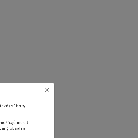
ické) súbory
umožňujú merať
ovaný obsah a