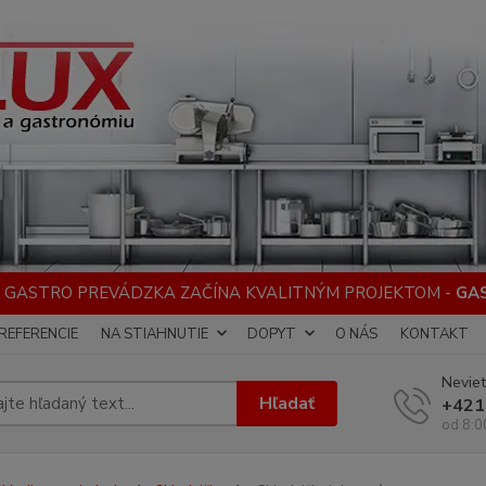
 GASTRO PREVÁDZKA ZAČÍNA KVALITNÝM PROJEKTOM -
GA
REFERENCIE
NA STIAHNUTIE
DOPYT
O NÁS
KONTAKT
Neviet
Hľadať
+421
od 8:0