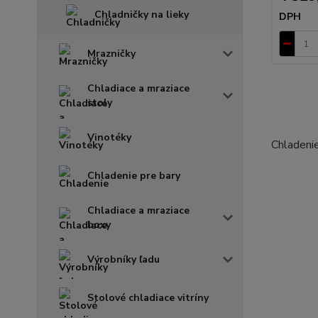
Chladničky na lieky
DPH
Mrazničky
Chladiace a mraziace
stoly
Vinotéky
Chladenie
Chladenie pre bary
Chladiace a mraziace
boxy
Výrobníky ľadu
Stolové chladiace vitríny