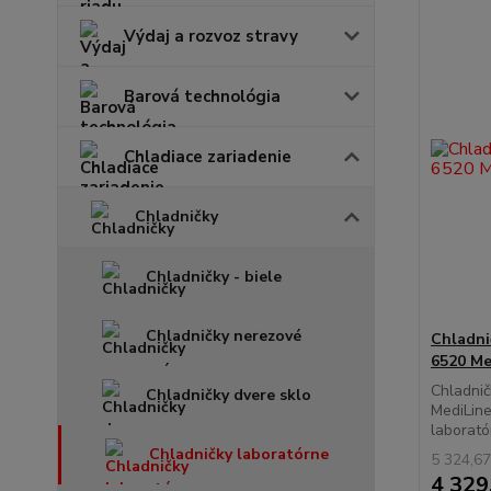
Výdaj a rozvoz stravy
Barová technológia
Chladiace zariadenie
Chladničky
Chladničky - biele
Chladničky nerezové
Chladni
6520 Me
Chladni
Chladničky dvere sklo
MediLine
laboratór
Chladničky laboratórne
5 324,67
4 329