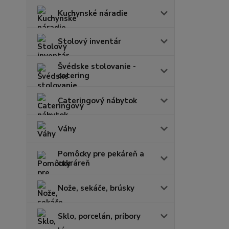
Kuchynské náradie
Stolový inventár
Švédske stolovanie -
catering
Cateringový nábytok
Váhy
Pomôcky pre pekáreň a
cukráreň
Nože, sekáče, brúsky
Sklo, porcelán, príbory