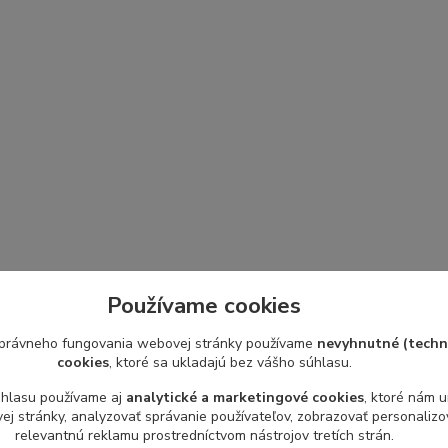
Používame cookies
právneho fungovania webovej stránky používame
nevyhnutné (techn
cookies
, ktoré sa ukladajú bez vášho súhlasu.
úhlasu používame aj
analytické a marketingové cookies
, ktoré nám 
j stránky, analyzovať správanie používateľov, zobrazovať personaliz
relevantnú reklamu prostredníctvom nástrojov tretích strán.