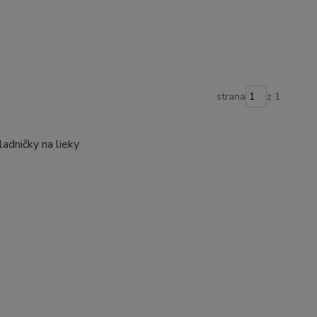
strana
z 1
ladničky na lieky