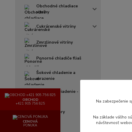
Obchodné chladiace
vitríny
Cukrárenské vitríny
Zmrzlinové vitríny
Ponorné chladiče fliaš
Šokové chladenie a
mrazenie
Výčapné zariadenie -
chladič
OBCHOD
Na zabezpečenie s
+421 905 756 825
Zrecie komory
Na základe vášho s
CENOVÁ
návštevnosť webove
PONUKA
Šalátobary