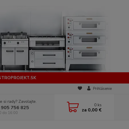
STROPROJEKT.SK
Prihlásenie
e si rady? Zavolajte.
0
ks
 905 756 825
za
0,00 €
0 do 16:00