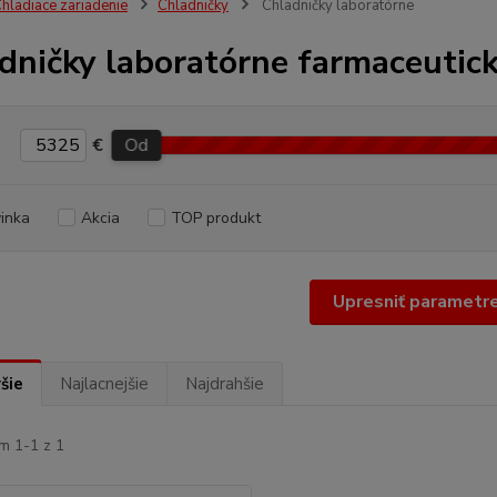
hladiace zariadenie
Chladničky
Chladničky laboratórne
dničky laboratórne farmaceutické
€
Od
inka
Akcia
TOP produkt
Upresniť parametr
šie
Najlacnejšie
Najdrahšie
m 1-1 z 1