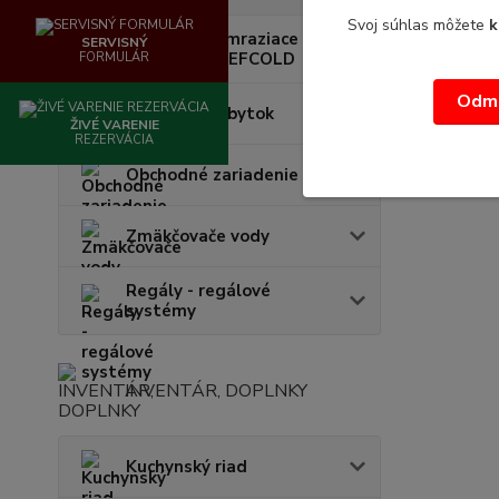
Svoj súhlas môžete
k
Chladiace a mraziace
SERVISNÝ
zariadenia TEFCOLD
FORMULÁR
Odmi
Nerezový nábytok
ŽIVÉ VARENIE
REZERVÁCIA
Obchodné zariadenie
Zmäkčovače vody
Regály - regálové
systémy
INVENTÁR, DOPLNKY
Kuchynský riad