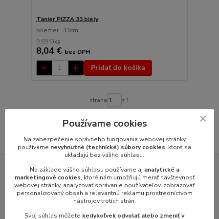
Tanier PIZZA 33 biely
priemer : 33cm
9,89 €
/
ks
8,04 €
bez DPH
Pridať do košíka
strana
z 1
Používame cookies
Na zabezpečenie správneho fungovania webovej stránky
používame
nevyhnutné (technické) súbory cookies
, ktoré sa
ukladajú bez vášho súhlasu.
Na základe vášho súhlasu používame aj
analytické a
SERVIS GASTROZARIADENÍ VÝROBCOV
marketingové cookies
, ktoré nám umožňujú merať návštevnosť
webovej stránky, analyzovať správanie používateľov, zobrazovať
personalizovaný obsah a relevantnú reklamu prostredníctvom
nástrojov tretích strán.
Svoj súhlas môžete
kedykoľvek odvolať alebo zmeniť v