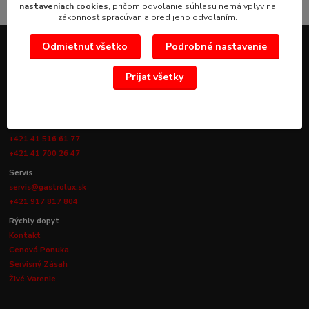
nastaveniach cookies
, pričom odvolanie súhlasu nemá vplyv na
zákonnosť spracúvania pred jeho odvolaním.
Odmietnuť všetko
Podrobné nastavenie
KONTAKTY
Prijať všetky
Obchod
info@gastrolux.sk
+421 905 756 825
+421 41 516 61 77
+421 41 700 26 47
Servis
servis@gastrolux.sk
+421 917 817 804
Rýchly dopyt
Kontakt
Cenová Ponuka
Servisný Zásah
Živé Varenie