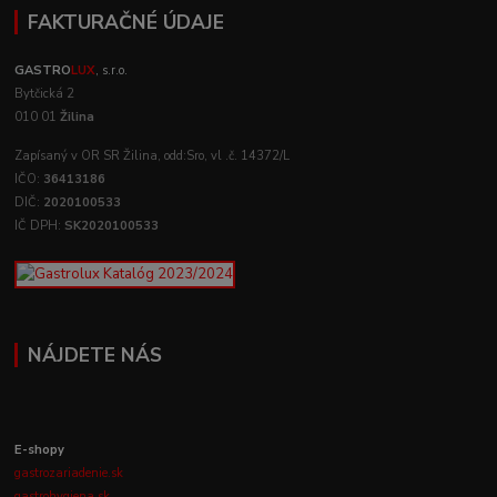
FAKTURAČNÉ ÚDAJE
GASTRO
LUX
, s.r.o.
Bytčická 2
010 01
Žilina
Zapísaný v OR SR Žilina, odd:Sro, vl .č. 14372/L
IČO:
36413186
DIČ:
2020100533
IČ DPH:
SK2020100533
NÁJDETE NÁS
E-shopy
gastrozariadenie.sk
gastrohygiena.sk