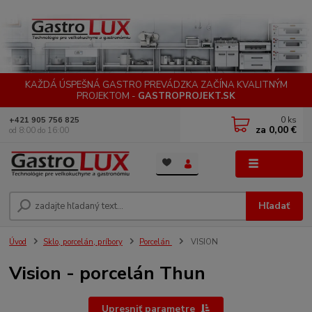
KAŽDÁ ÚSPEŠNÁ GASTRO PREVÁDZKA ZAČÍNA KVALITNÝM
PROJEKTOM -
GASTROPROJEKT.SK
0
ks
+421 905 756 825
za
0,00 €
od 8:00 do 16:00
Menu
Hľadať
Úvod
Sklo, porcelán, príbory
Porcelán
VISION
Vision - porcelán Thun
Upresniť parametre