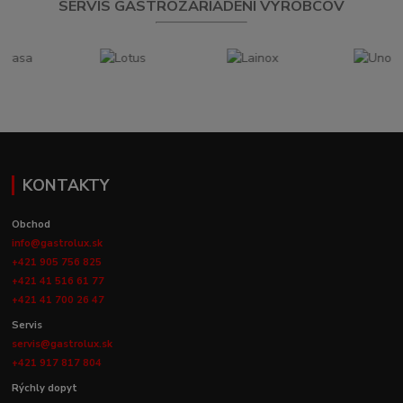
SERVIS GASTROZARIADENÍ VÝROBCOV
KONTAKTY
Obchod
info@gastrolux.sk
+421 905 756 825
+421 41 516 61 77
+421 41 700 26 47
Servis
servis@gastrolux.sk
+421 917 817 804
Rýchly dopyt