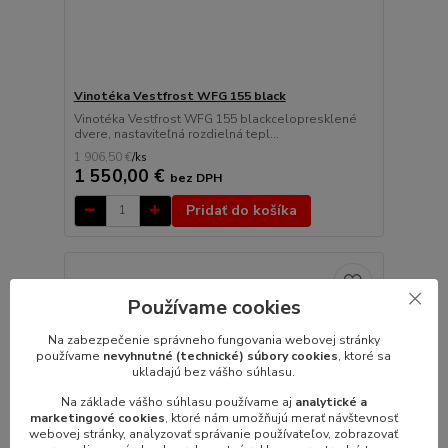
Vinotéka Vestfrost WFG 155 black
Vinotéka Vestfrost WFG 155 blackcelopresklené
dvere, nastaviteľná rozdielná tepl...
1 906,50 €
/
ks
1 550,00 €
bez DPH
Pridať do košíka
Používame cookies
Na zabezpečenie správneho fungovania webovej stránky
používame
nevyhnutné (technické) súbory cookies
, ktoré sa
ukladajú bez vášho súhlasu.
Na základe vášho súhlasu používame aj
analytické a
marketingové cookies
, ktoré nám umožňujú merať návštevnosť
webovej stránky, analyzovať správanie používateľov, zobrazovať