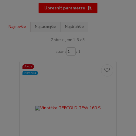
Upresniť parametre
Najnovšie
Najlacnejšie
Najdrahšie
Zobrazujem 1-3 z 3
strana
z 1
Akcia
Novinka