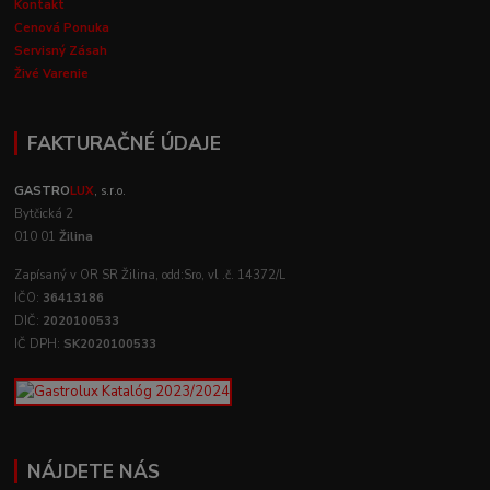
Kontakt
Cenová Ponuka
Servisný Zásah
Živé Varenie
FAKTURAČNÉ ÚDAJE
GASTRO
LUX
, s.r.o.
Bytčická 2
010 01
Žilina
Zapísaný v OR SR Žilina, odd:Sro, vl .č. 14372/L
IČO:
36413186
DIČ:
2020100533
IČ DPH:
SK2020100533
NÁJDETE NÁS