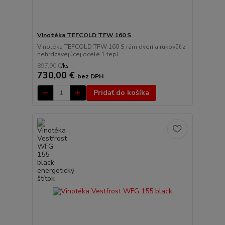
Vinotéka TEFCOLD TFW 160 S
Vinotéka TEFCOLD TFW 160 S rám dverí a rukoväť z
nehrdzavejúcej ocele 1 tepl...
897,90 €
/
ks
730,00 €
bez DPH
Pridať do košíka