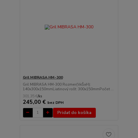
Gril MIBRASA HM-300
Gril MIBRASA HM-300 Rozmer(VxŠxH):
140x300x150mmLiatinový rošt: 300x150mmPočet ...
301,35 €
/
ks
245,00 €
bez DPH
Pridať do košíka