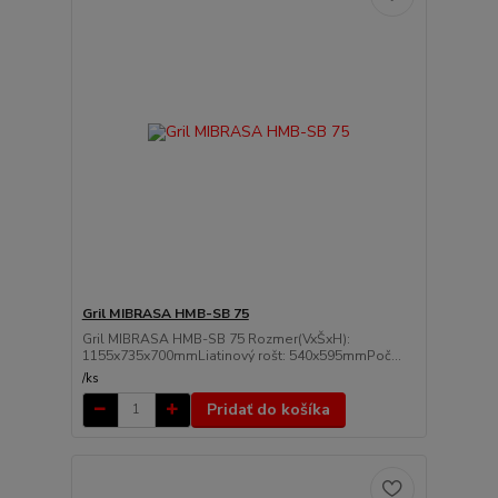
Gril MIBRASA HMB-SB 75
Gril MIBRASA HMB-SB 75 Rozmer(VxŠxH):
1155x735x700mmLiatinový rošt: 540x595mmPoč...
/
ks
Pridať do košíka