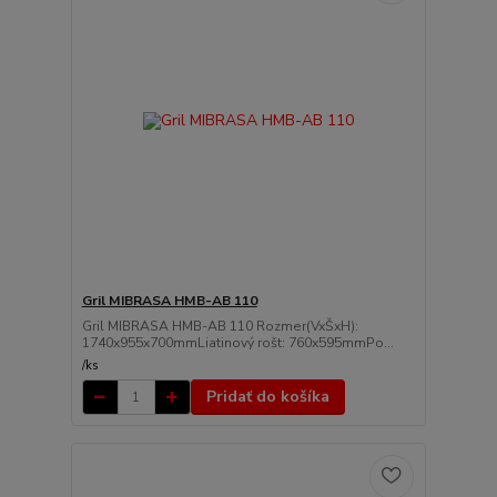
Gril MIBRASA HMB-AB 110
Gril MIBRASA HMB-AB 110 Rozmer(VxŠxH):
1740x955x700mmLiatinový rošt: 760x595mmPo...
/
ks
Pridať do košíka