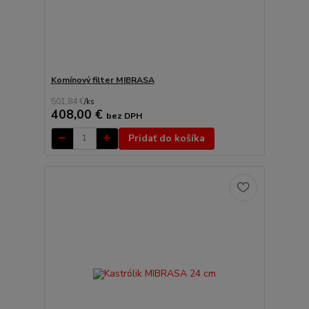
Komínový filter MIBRASA
501,84 €
/
ks
408,00 €
bez DPH
Pridať do košíka