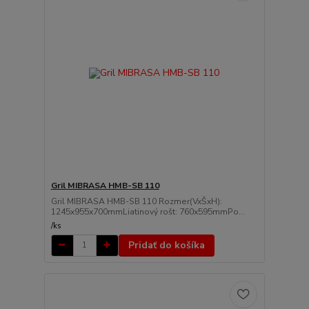
Gril MIBRASA HMB-SB 110
Gril MIBRASA HMB-SB 110 Rozmer(VxŠxH):
1245x955x700mmLiatinový rošt: 760x595mmPo...
/
ks
Pridať do košíka