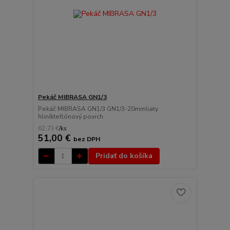
Pekáč MIBRASA GN1/3
Pekáč MIBRASA GN1/3 GN1/3-20mmliaty
hliníkteflónový povrch
62,73 €
/
ks
51,00 €
bez DPH
Pridať do košíka