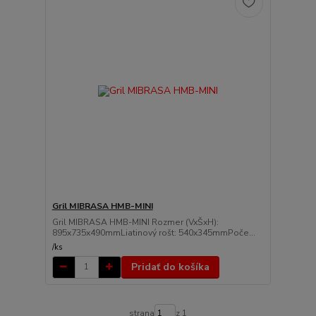
Gril MIBRASA HMB-MINI
Gril MIBRASA HMB-MINI Rozmer (VxŠxH):
895x735x490mmLiatinový rošt: 540x345mmPoče...
/
ks
Pridať do košíka
strana
z 1