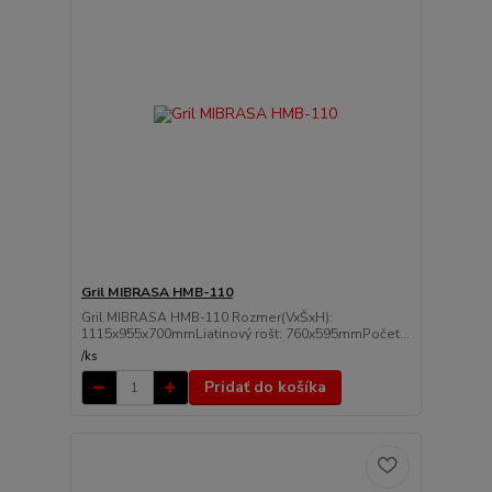
Gril MIBRASA HMB-110
Gril MIBRASA HMB-110 Rozmer(VxŠxH):
1115x955x700mmLiatinový rošt: 760x595mmPočet...
/
ks
Pridať do košíka