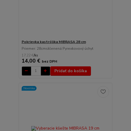
Pokrievka kastrólika MIBRASA 28 cm
Priemer: 28cmsklenená Pyrexkovový úchyt
17,22 €
/
ks
14,00 €
bez DPH
Pridať do košíka
Novinka