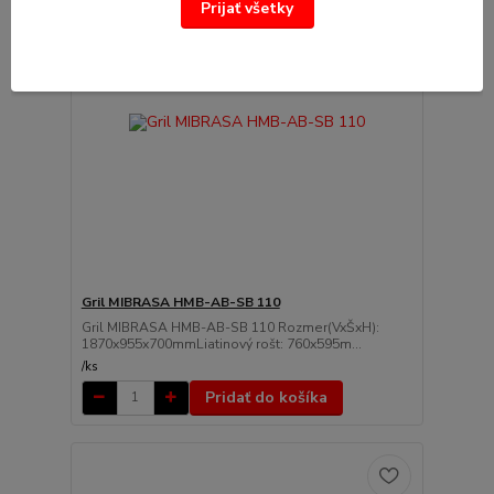
Prijať všetky
Gril MIBRASA HMB-AB-SB 110
Gril MIBRASA HMB-AB-SB 110 Rozmer(VxŠxH):
1870x955x700mmLiatinový rošt: 760x595m...
/
ks
Pridať do košíka