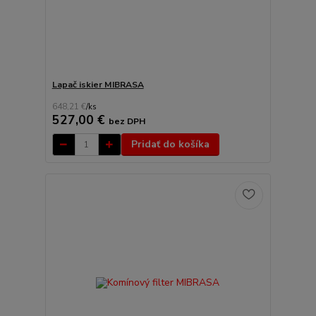
Lapač iskier MIBRASA
648,21 €
/
ks
527,00 €
bez DPH
Pridať do košíka