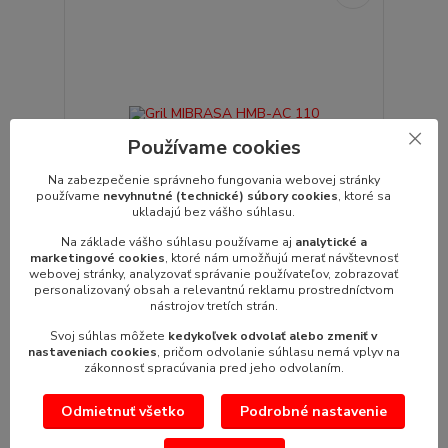
Používame cookies
Na zabezpečenie správneho fungovania webovej stránky
používame
nevyhnutné (technické) súbory cookies
, ktoré sa
ukladajú bez vášho súhlasu.
Na základe vášho súhlasu používame aj
analytické a
marketingové cookies
, ktoré nám umožňujú merať návštevnosť
webovej stránky, analyzovať správanie používateľov, zobrazovať
Gril MIBRASA HMB-AC 110
personalizovaný obsah a relevantnú reklamu prostredníctvom
Gril MIBRASA HMB-AC 110 Rozmer(VxŠxH):
nástrojov tretích strán.
1900x1070x705mmLiatinový rošt: 760x595mmP...
/
ks
Svoj súhlas môžete
kedykoľvek odvolať alebo zmeniť v
nastaveniach cookies
, pričom odvolanie súhlasu nemá vplyv na
Pridať do košíka
zákonnosť spracúvania pred jeho odvolaním.
Odmietnuť všetko
Podrobné nastavenie