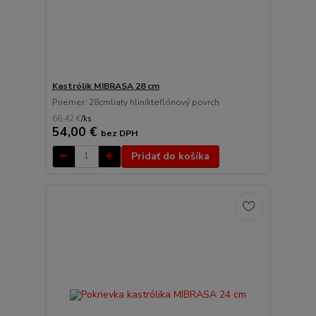
Kastrólik MIBRASA 28 cm
Priemer: 28cmliaty hliníkteflónový povrch
66,42 €
/
ks
54,00 €
bez DPH
Pridať do košíka