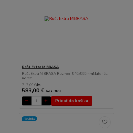
Rošt Extra MIBRASA
Rošt Extra MIBRASA Rozmer: 540x595mmMateriál:
nerez
717,09 €
/
ks
583,00 €
bez DPH
Pridať do košíka
Novinka