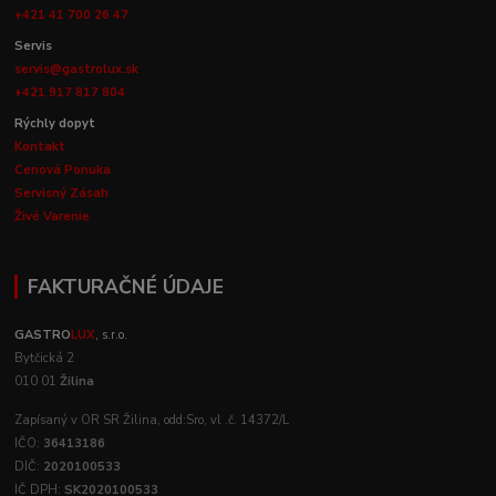
+421 41 700 26 47
Servis
servis@gastrolux.sk
+421 917 817 804
Rýchly dopyt
Kontakt
Cenová Ponuka
Servisný Zásah
Živé Varenie
FAKTURAČNÉ ÚDAJE
GASTRO
LUX
, s.r.o.
Bytčická 2
010 01
Žilina
Zapísaný v OR SR Žilina, odd:Sro, vl .č. 14372/L
IČO:
36413186
DIČ:
2020100533
IČ DPH:
SK2020100533