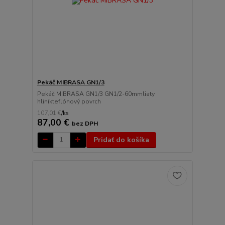
Pekáč MIBRASA GN1/3
Pekáč MIBRASA GN1/3 GN1/2-60mmliaty
hliníkteflónový povrch
107,01 €
/
ks
87,00 €
bez DPH
Pridať do košíka