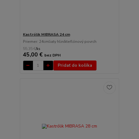
Kastrólik MIBRASA 24 cm
Priemer: 24cmliaty hliníkteflónový povrch
55,35 €
/
ks
45,00 €
bez DPH
Pridať do košíka