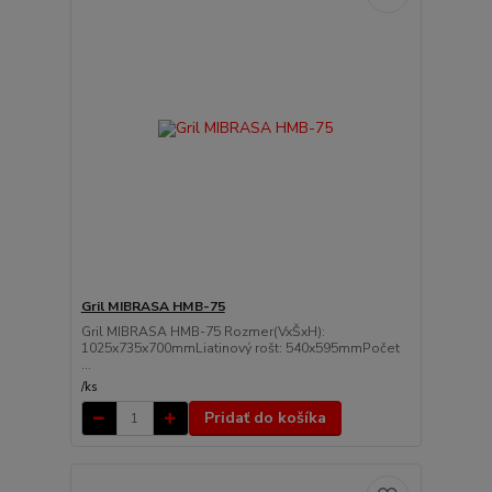
Gril MIBRASA HMB-75
Gril MIBRASA HMB-75 Rozmer(VxŠxH):
1025x735x700mmLiatinový rošt: 540x595mmPočet
...
/
ks
Pridať do košíka