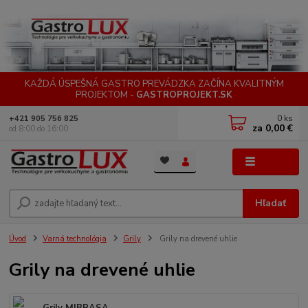
KAŽDÁ ÚSPEŠNÁ GASTRO PREVÁDZKA ZAČÍNA KVALITNÝM
PROJEKTOM -
GASTROPROJEKT.SK
0
ks
+421 905 756 825
za
0,00 €
od 8:00 do 16:00
Menu
Hľadať
Úvod
Varná technológia
Grily
Grily na drevené uhlie
Grily na drevené uhlie