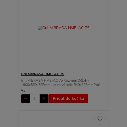
Gril MIBRASA HMB-AC 75
Gril MIBRASA HMB-AC 75 Rozmer(VxŠxH):
1900x850x705mmLiatinový rošt: 540x595mmPoč...
/
ks
Pridať do košíka