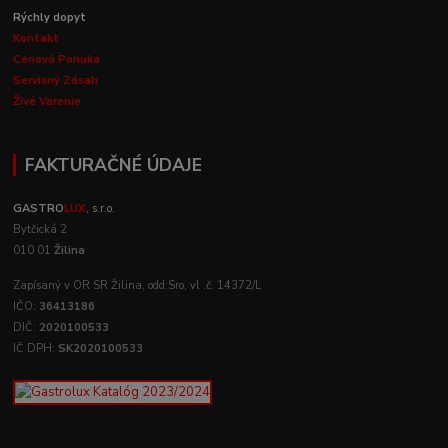
Rýchly dopyt
Kontakt
Cenová Ponuka
Servisný Zásah
Živé Varenie
FAKTURAČNÉ ÚDAJE
GASTRO
LUX
, s.r.o.
Bytčická 2
010 01
Žilina
Zapísaný v OR SR Žilina, odd:Sro, vl .č. 14372/L
IČO:
36413186
DIČ:
2020100533
IČ DPH:
SK2020100533