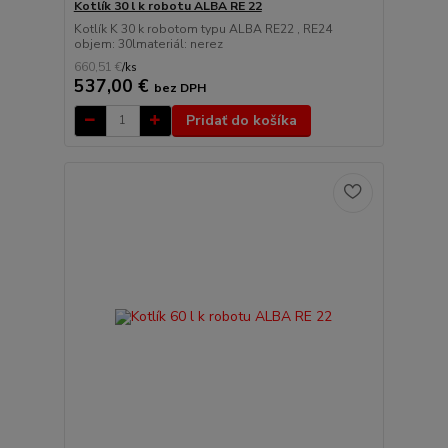
Kotlík 30 l k robotu ALBA RE 22
Kotlík K 30 k robotom typu ALBA RE22 , RE24
objem: 30lmateriál: nerez
660,51 €
/
ks
537,00 €
bez DPH
Pridať do košíka