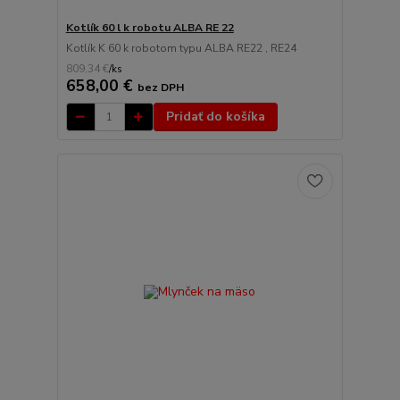
Kotlík 60 l k robotu ALBA RE 22
Kotlík K 60 k robotom typu ALBA RE22 , RE24
809,34 €
/
ks
658,00 €
bez DPH
Pridať do košíka