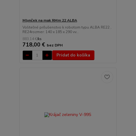
Mlynček na mak RMm 22 ALBA
Voliteľné prílušenstvo k robotom typu ALBA RE22 ,
RE24rozmer: 140 x 185 x 290 vv...
883,14 €
/
ks
718,00 €
bez DPH
Pridať do košíka