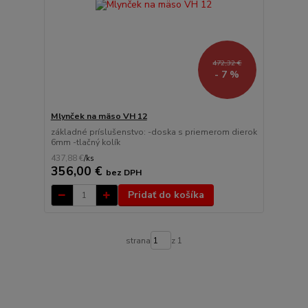
472,32 €
- 7 %
Mlynček na mäso VH 12
základné príslušenstvo: -doska s priemerom dierok
6mm -tlačný kolík
437,88 €
/
ks
356,00 €
bez DPH
Pridať do košíka
strana
z 1