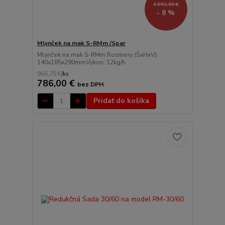
1 051,65 €
- 8 %
Mlynček na mak S-RMm /Spar
Mlynček na mak S-RMm Rozmery (ŠxHxV):
140x185x290mmVýkon: 12kg/h
966,78 €
/
ks
786,00 €
bez DPH
Pridať do košíka