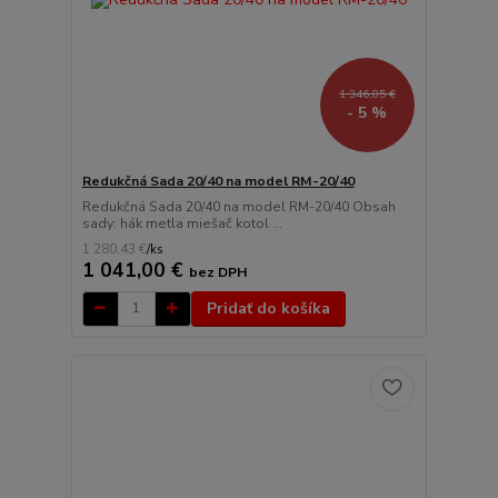
1 346,85 €
- 5 %
Redukčná Sada 20/40 na model RM-20/40
Redukčná Sada 20/40 na model RM-20/40 Obsah
sady: hák metla miešač kotol ...
1 280,43 €
/
ks
1 041,00 €
bez DPH
Pridať do košíka