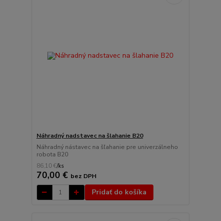
Náhradný nadstavec na šlahanie B20
Náhradný nástavec na šľahanie pre univerzálneho
robota B20
86,10 €
/
ks
70,00 €
bez DPH
Pridať do košíka