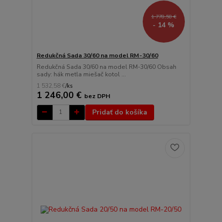
1 778,58 €
- 14 %
Redukčná Sada 30/60 na model RM-30/60
Redukčná Sada 30/60 na model RM-30/60 Obsah
sady: hák metla miešač kotol ...
1 532,58 €
/
ks
1 246,00 €
bez DPH
Pridať do košíka