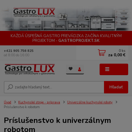
KAŽDÁ ÚSPEŠNÁ GASTRO PREVÁDZKA ZAČÍNA KVALITNÝM
PROJEKTOM -
GASTROPROJEKT.SK
0
ks
+421 905 756 825
za
0,00 €
od 8:00 do 16:00
Menu
Hľadať
Úvod
Kuchynské stroje - príprava
Univerzálne kuchynské roboty
Príslušenstvo k robotom
Príslušenstvo k univerzálnym
robotom