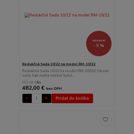
623,61 €
- 5 %
Redukčná Sada 10/22 na model RM-10/22
Redukčná Sada 10/20 na model RM-200/10 Obsah
sady: hák metla miešač kotol...
592,86 €
/
ks
482,00 €
bez DPH
Pridať do košíka