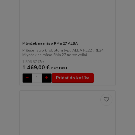
Mlynček na mäso RMa 27 ALBA
Prílušenstvo k robotom typu ALBA RE22 , RE24
Mlynček na mäso RMa 27 nerez veľká ...
1 806,87 €
/
ks
1 469,00 €
bez DPH
Pridať do košíka