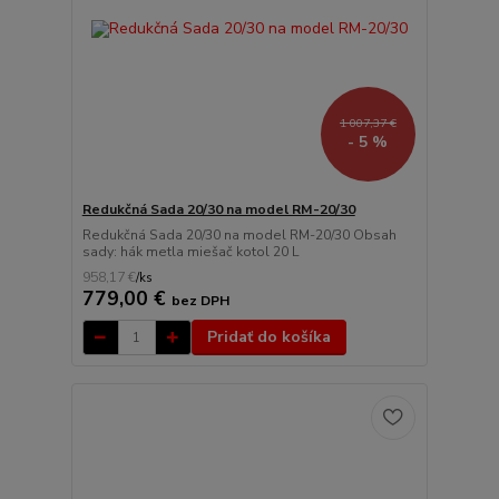
1 007,37 €
- 5 %
Redukčná Sada 20/30 na model RM-20/30
Redukčná Sada 20/30 na model RM-20/30 Obsah
sady: hák metla miešač kotol 20 L
958,17 €
/
ks
779,00 €
bez DPH
Pridať do košíka