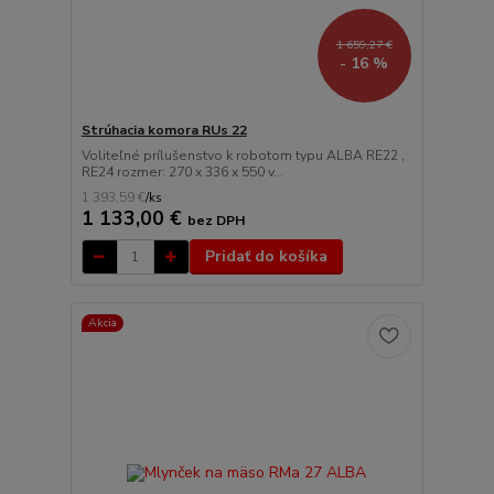
1 659,27 €
- 16 %
Strúhacia komora RUs 22
Voliteľné prílušenstvo k robotom typu ALBA RE22 ,
RE24 rozmer: 270 x 336 x 550 v...
1 393,59 €
/
ks
1 133,00 €
bez DPH
Pridať do košíka
Akcia