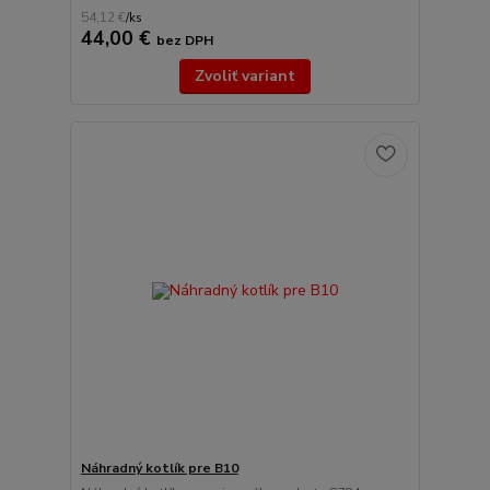
54,12 €
/
ks
44,00 €
bez DPH
Zvoliť variant
Náhradný kotlík pre B10