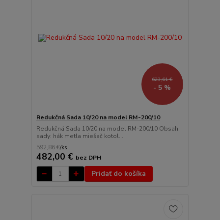
623,61 €
- 5 %
Redukčná Sada 10/20 na model RM-200/10
Redukčná Sada 10/20 na model RM-200/10 Obsah
sady: hák metla miešač kotol...
592,86 €
/
ks
482,00 €
bez DPH
Pridať do košíka