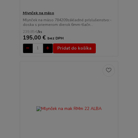
Mlynček na mäso
Mlynček na mäso 784209základné príslušenstvo:-
doska s priemerom dierok 6mm-tlačn...
239,85 €
/
ks
195,00 €
bez DPH
Pridať do košíka