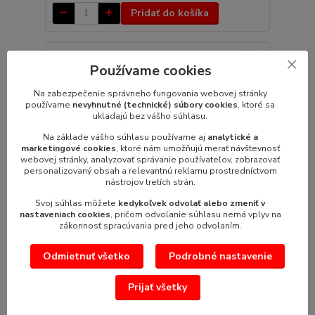
Pridať do košíka
Používame cookies
Na zabezpečenie správneho fungovania webovej stránky
používame
nevyhnutné (technické) súbory cookies
, ktoré sa
ukladajú bez vášho súhlasu.
Na základe vášho súhlasu používame aj
analytické a
marketingové cookies
, ktoré nám umožňujú merať návštevnosť
webovej stránky, analyzovať správanie používateľov, zobrazovať
personalizovaný obsah a relevantnú reklamu prostredníctvom
nástrojov tretích strán.
Svoj súhlas môžete
kedykoľvek odvolať alebo zmeniť v
nastaveniach cookies
, pričom odvolanie súhlasu nemá vplyv na
zákonnosť spracúvania pred jeho odvolaním.
Odmietnuť všetko
Podrobné nastavenie
Náhradný nadstavec na miesenie B10
Náhradný nástavec na miesenie pre univerzálne
Prijať všetky
roboty Náhradný nástavec na miesen...
54,12 €
/
ks