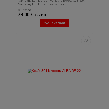
Náhradný kotlík pre univerzálne roboty C784xxx
Náhradný kotlík pre univerzálne r...
89,79 €
/
ks
73,00 €
bez DPH
Zvoliť variant