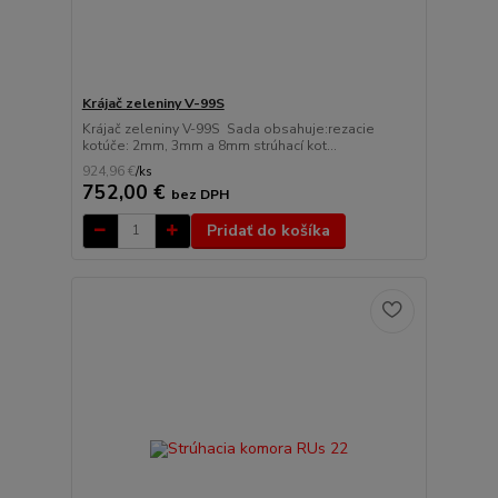
Krájač zeleniny V-99S
Krájač zeleniny V-99S Sada obsahuje:rezacie
kotúče: 2mm, 3mm a 8mm strúhací kot...
924,96 €
/
ks
752,00 €
bez DPH
Pridať do košíka