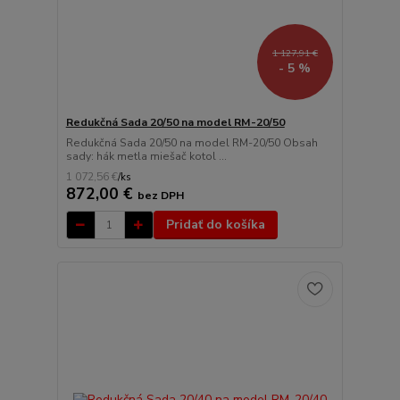
1 127,91 €
- 5 %
Redukčná Sada 20/50 na model RM-20/50
Redukčná Sada 20/50 na model RM-20/50 Obsah
sady: hák metla miešač kotol ...
1 072,56 €
/
ks
872,00 €
bez DPH
Pridať do košíka