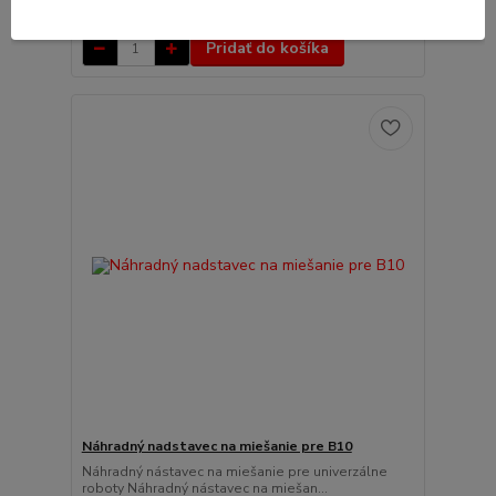
44,00 €
bez DPH
Pridať do košíka
Náhradný nadstavec na miešanie pre B10
Náhradný nástavec na miešanie pre univerzálne
roboty Náhradný nástavec na miešan...