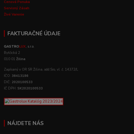
Cenová Ponuka
Servisný Zásah
Živé Varenie
FAKTURAČNÉ ÚDAJE
GASTRO
LUX
, s.r.o.
Bytčická 2
010 01
Žilina
Zapísaný v OR SR Žilina, odd:Sro, vl .č. 14372/L
IČO:
36413186
DIČ:
2020100533
IČ DPH:
SK2020100533
NÁJDETE NÁS