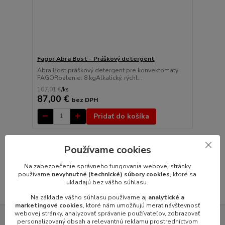
Fagor Abra Bost - Práškový detergent
Abra Bost práškový detergent pre konvektomaty
FAGORbalenie: 8 kgAlkalický, rýchl...
107,01 €
/
ks
87,00 €
bez DPH
Pridať do košíka
Používame cookies
strana
z 1
Na zabezpečenie správneho fungovania webovej stránky
používame
nevyhnutné (technické) súbory cookies
, ktoré sa
ukladajú bez vášho súhlasu.
Na základe vášho súhlasu používame aj
analytické a
marketingové cookies
, ktoré nám umožňujú merať návštevnosť
webovej stránky, analyzovať správanie používateľov, zobrazovať
personalizovaný obsah a relevantnú reklamu prostredníctvom