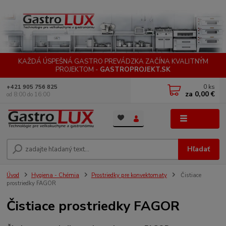
KAŽDÁ ÚSPEŠNÁ GASTRO PREVÁDZKA ZAČÍNA KVALITNÝM
PROJEKTOM -
GASTROPROJEKT.SK
0
ks
+421 905 756 825
za
0,00 €
od 8:00 do 16:00
Menu
Hľadať
Úvod
Hygiena - Chémia
Prostriedky pre konvektomaty
Čistiace
prostriedky FAGOR
Čistiace prostriedky FAGOR