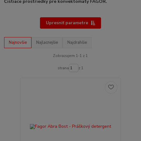
Čistiace prostriedky pre konvektomaty FAGOR.
Upresniť parametre
Najnovšie
Najlacnejšie
Najdrahšie
Zobrazujem 1-1 z 1
strana
z 1