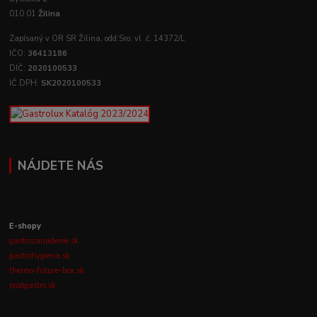
010 01
Žilina
Zapísaný v OR SR Žilina, odd:Sro, vl .č. 14372/L
IČO:
36413186
DIČ:
2020100533
IČ DPH:
SK2020100533
NÁJDETE NÁS
E-shopy
gastrozariadenie.sk
gastrohygiena.sk
thermo-future-box.sk
profigastro.sk