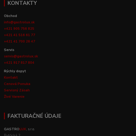
KONTAKTY
Obchod
info@gastrolux.sk
+421 905 756 825
+421 41 516 61 77
+421 41 700 26 47
Servis
servis@gastrolux.sk
+421 917 817 804
Rýchly dopyt
Kontakt
Cenová Ponuka
Servisný Zásah
Živé Varenie
FAKTURAČNÉ ÚDAJE
GASTRO
LUX
, s.r.o.
Bytčická 2