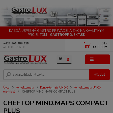
KAŽDÁ ÚSPEŠNÁ GASTRO PREVÁDZKA ZAČÍNA KVALITNÝM
PROJEKTOM -
GASTROPROJEKT.SK
0
ks
+421 905 756 825
za
0,00 €
od 8:00 do 16:00
Menu
Hľadať
Úvod
Konvektomaty
Konvektomaty UNOX
Konvektomaty UNOX
elektrické
CHEFTOP MIND.MAPS COMPACT PLUS
CHEFTOP MIND.MAPS COMPACT
PLUS