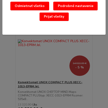
Odmietnuť všetko
Podrobné nastavenie
Prijať všetky
14 022,00 €
- 5 %
Konvektomat UNOX COMPACT PLUS XECC-
1013-EPRM /el.
Konvektomat UNOX CHEFTOP MIND.Maps
COMPACT PLUStyp: XECC-1013-EPRM Rozmer:
535x8...
13 320,90 €
/
ks