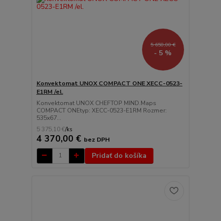
5 658,00 €
- 5 %
Konvektomat UNOX COMPACT ONE XECC-0523-
E1RM /el.
Konvektomat UNOX CHEFTOP MIND.Maps
COMPACT ONEtyp: XECC-0523-E1RM Rozmer:
535x67...
5 375,10 €
/
ks
4 370,00 €
bez DPH
Pridať do košíka