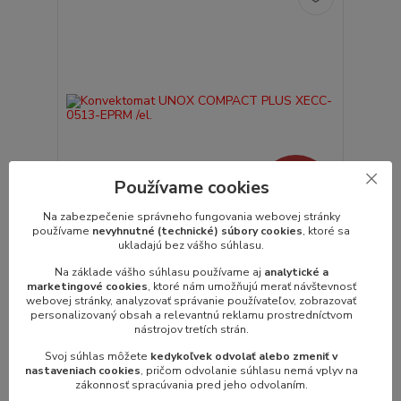
Používame cookies
7 318,50 €
- 5 %
Na zabezpečenie správneho fungovania webovej stránky
používame
nevyhnutné (technické) súbory cookies
, ktoré sa
ukladajú bez vášho súhlasu.
Konvektomat UNOX COMPACT PLUS XECC-
0513-EPRM /el.
Na základe vášho súhlasu používame aj
analytické a
marketingové cookies
, ktoré nám umožňujú merať návštevnosť
Konvektomat UNOX CHEFTOP MIND.Maps
webovej stránky, analyzovať správanie používateľov, zobrazovať
COMPACT PLUStyp: XECC-0513-EPRM
personalizovaný obsah a relevantnú reklamu prostredníctvom
Rozmer: 535x...
nástrojov tretích strán.
6 952,58 €
/
ks
5 652,50 €
bez DPH
Svoj súhlas môžete
kedykoľvek odvolať alebo zmeniť v
nastaveniach cookies
, pričom odvolanie súhlasu nemá vplyv na
Pridať do košíka
zákonnosť spracúvania pred jeho odvolaním.