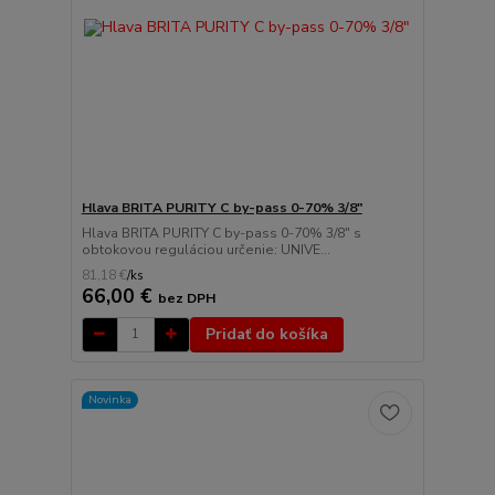
Hlava BRITA PURITY C by-pass 0-70% 3/8"
Hlava BRITA PURITY C by-pass 0-70% 3/8" s
obtokovou reguláciou určenie: UNIVE...
81,18 €
/
ks
66,00 €
bez DPH
Pridať do košíka
Novinka