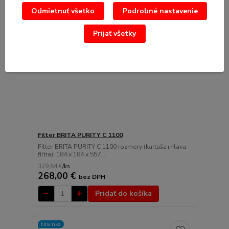
Odmietnuť všetko
Podrobné nastavenie
Prijať všetky
Filter BRITA PURITY C 1100
Filter BRITA PURITY C 1100 rozmery (kartuša+hlava
filtra): 184 x 184 x 557...
329,64 €
/
ks
268,00 €
bez DPH
Pridať do košíka
Novinka