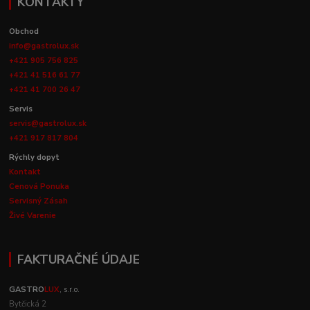
KONTAKTY
Obchod
info@gastrolux.sk
+421 905 756 825
+421 41 516 61 77
+421 41 700 26 47
Servis
servis@gastrolux.sk
+421 917 817 804
Rýchly dopyt
Kontakt
Cenová Ponuka
Servisný Zásah
Živé Varenie
FAKTURAČNÉ ÚDAJE
GASTRO
LUX
, s.r.o.
Bytčická 2