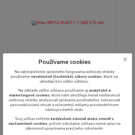
Používame cookies
Na zabezpečenie správneho fungovania webovej stránky
Filter BRITA PURITY C 500 STEAM
používame
nevyhnutné (technické) súbory cookies
, ktoré sa
Filter BRITA PURITY C 500 STEAM rozmery: (kartuša):
ukladajú bez vášho súhlasu.
144 x 520 mm (Øxh)ma...
236,16 €
Na základe vášho súhlasu používame aj
analytické a
/
ks
192,00 €
marketingové cookies
, ktoré nám umožňujú merať návštevnosť
bez DPH
webovej stránky, analyzovať správanie používateľov, zobrazovať
personalizovaný obsah a relevantnú reklamu prostredníctvom
Pridať do košíka
nástrojov tretích strán.
Svoj súhlas môžete
kedykoľvek odvolať alebo zmeniť v
nastaveniach cookies
, pričom odvolanie súhlasu nemá vplyv na
Novinka
zákonnosť spracúvania pred jeho odvolaním.