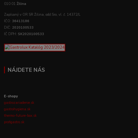
010 01
Žilina
Zapísaný v OR SR Žilina, odd:Sro, vl .č. 14372/L
IČO:
36413186
DIČ:
2020100533
IČ DPH:
SK2020100533
NÁJDETE NÁS
E-shopy
gastrozariadenie.sk
gastrohygiena.sk
thermo-future-box.sk
profigastro.sk