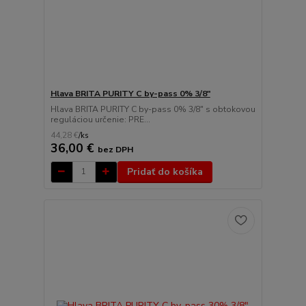
Hlava BRITA PURITY C by-pass 0% 3/8"
Hlava BRITA PURITY C by-pass 0% 3/8" s obtokovou
reguláciou určenie: PRE...
44,28 €
/
ks
36,00 €
bez DPH
Pridať do košíka