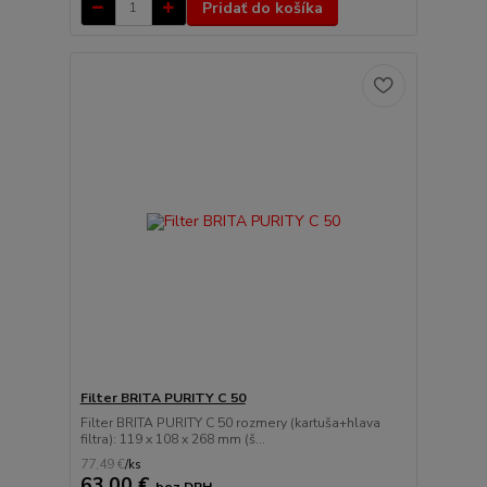
Pridať do košíka
Filter BRITA PURITY C 50
Filter BRITA PURITY C 50 rozmery (kartuša+hlava
filtra): 119 x 108 x 268 mm (š...
77,49 €
/
ks
63,00 €