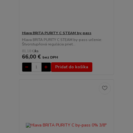
Hlava BRITA PURITY C STEAM by-pass
Hlava BRITA PURITY C STEAM by-pass určenie:
Štvorstupňová regulácia priet...
81,18 €
/
ks
66,00 €
bez DPH
Pridať do košíka