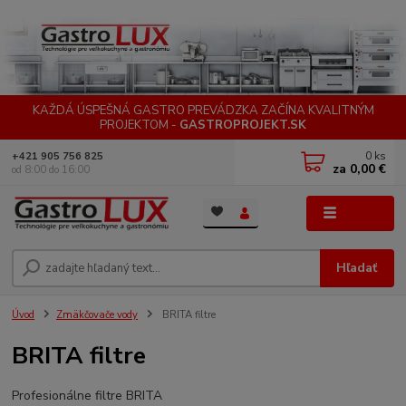
KAŽDÁ ÚSPEŠNÁ GASTRO PREVÁDZKA ZAČÍNA KVALITNÝM
PROJEKTOM -
GASTROPROJEKT.SK
0
ks
+421 905 756 825
za
0,00 €
od 8:00 do 16:00
Menu
Hľadať
Úvod
Zmäkčovače vody
BRITA filtre
BRITA filtre
Profesionálne filtre BRITA