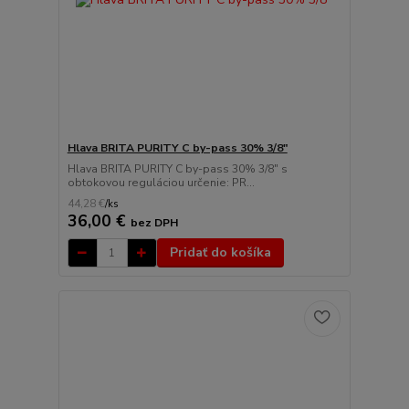
Hlava BRITA PURITY C by-pass 30% 3/8"
Hlava BRITA PURITY C by-pass 30% 3/8" s
obtokovou reguláciou určenie: PR...
44,28 €
/
ks
36,00 €
bez DPH
Pridať do košíka