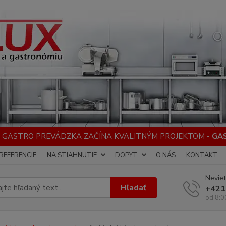
 GASTRO PREVÁDZKA ZAČÍNA KVALITNÝM PROJEKTOM -
GA
REFERENCIE
NA STIAHNUTIE
DOPYT
O NÁS
KONTAKT
Neviet
Hľadať
+421
od 8:0