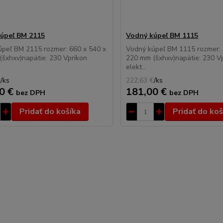
úpeľ BM 2115
Vodný kúpeľ BM 1115
peľ BM 2115 rozmer: 660 x 540 x
Vodný kúpeľ BM 1115 rozmer: 
šxhxv)napätie: 230 Vpríkon
220 mm (šxhxv)napätie: 230 V
elekt...
€
/
ks
222,63 €
/
ks
0 €
181,00 €
bez DPH
bez DPH
Pridať do košíka
Pridať do koš