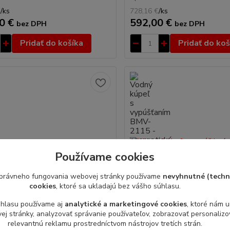
€
/
ks
728,16 €
/
ks
0 €
592,00 €
bez DPH
bez DPH
Pridať do košíka
Pridať do koš
Používame cookies
právneho fungovania webovej stránky používame
nevyhnutné (techn
cookies
, ktoré sa ukladajú bez vášho súhlasu.
úhlasu používame aj
analytické a marketingové cookies
, ktoré nám 
j stránky, analyzovať správanie používateľov, zobrazovať personaliz
relevantnú reklamu prostredníctvom nástrojov tretích strán.