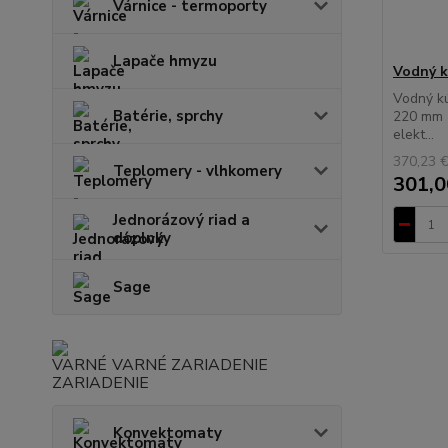
Várnice - termoporty
Lapače hmyzu
Vodný k
Vodný kú
Batérie, sprchy
220 mm (
elekt...
370,23 
Teplomery - vlhkomery
301,0
Jednorázový riad a
doplnky
Sage
VARNÉ ZARIADENIE
Konvektomaty