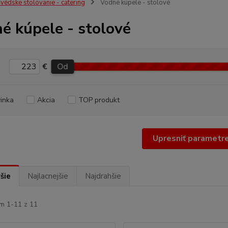
védske stolovanie - catering
Vodné kúpele - stolové
é kúpele - stolové
€
Od
inka
Akcia
TOP produkt
Upresniť parametr
šie
Najlacnejšie
Najdrahšie
m 1-11 z 11