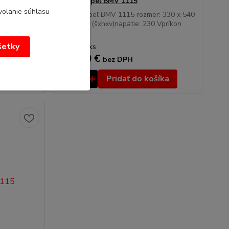
BMV-2115
Vodný kúpeľ BMV 1115
volanie súhlasu
)príkon
Vodný kúpeľ BMV 1115 rozmer: 330 x 540
x GN1/1 -
x 220 mm (šxhxv)napätie: 230 Vpríkon
elek...
všetky
230,01 €
/
ks
187,00 €
bez DPH
íka
Pridať do košíka