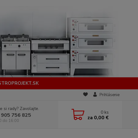
STROPROJEKT.SK
Prihlásenie
e si rady? Zavolajte.
0
ks
 905 756 825
za
0,00 €
0 do 16:00