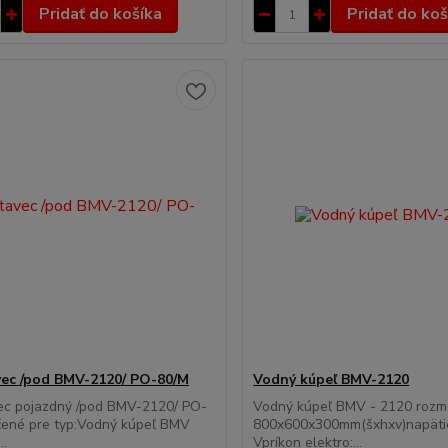
Pridať do košíka
Pridať do koš
ec /pod BMV-2120/ PO-80/M
Vodný kúpeľ BMV-2120
ec pojazdný /pod BMV-2120/ PO-
Vodný kúpeľ BMV - 2120 rozm
čené pre typ:Vodný kúpeľ BMV
800x600x300mm(šxhxv)napäti
..
Vpríkon elektro:...