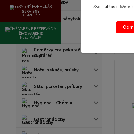
Vodný k
Ohrevné lampy
Svoj súhlas môžete
k
rozmer: 
SERVISNÝ
Vpríkon 
FORMULÁR
Cateringový nábytok
hl...
Odmi
340,71 
277,0
ŽIVÉ VARENIE
Váhy
REZERVÁCIA
Pomôcky pre pekáreň a
cukráreň
Nože, sekáče, brúsky
Sklo, porcelán, príbory
Hygiena - Chémia
Gastronádoby