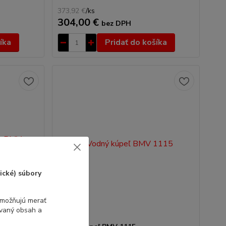
373,92 €
/
ks
304,00 €
bez DPH
íka
Pridať do košíka
ické) súbory
umožňujú merať
ovaný obsah a