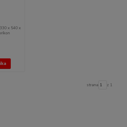
330 x 540 x
príkon
íka
strana
z 1