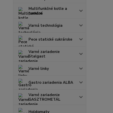
Multifunkčné kotle a
panvice
Varná technológia
Pece statické cukrárske
Varné zariadenie
Stalgast
Varné linky
Gastro zariadenia ALBA
Varné zariadenie
GASZTROMETÁL
Holdomaty