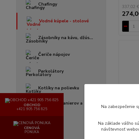
Chafingy
337,02 
274,0
Vodné kúpele - stolové
Zásobníky na kávu, džús...
Čeriče nápojov
Perkolátory
Kotlíky na polievku
Ohrievače tanierov a
OBCHOD
Na zabezpečenie s
šálok
+421 905 756 825
Na základe vášho s
Termosky
CENOVÁ
návštevnosť webove
PONUKA