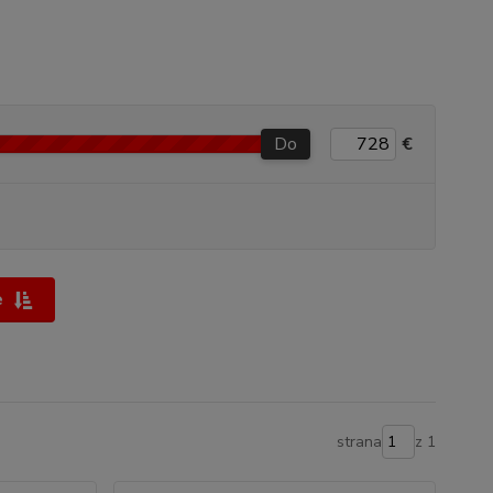
Do
€
e
strana
z 1