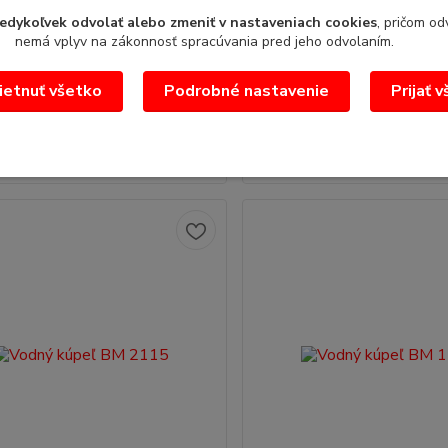
úpeľ BM - 1120
Vodný kúpeľ s vypúšťaním 
edykoľvek odvolať alebo zmeniť v nastaveniach cookies
, pričom od
390 x 600 x 300 vnapätie: 230
rozmer: 660x540x220mm(šxhxv
nemá vplyv na zákonnosť spracúvania pred jeho odvolaním.
elektro: 1,5 kWvaňa pre GN1/1 -
elektro: 3kW/230Vkapacita: 2 
150mmr...
etnuť všetko
Podrobné nastavenie
Prijať 
€
/
ks
409,59 €
/
ks
0 €
333,00 €
bez DPH
bez DPH
Pridať do košíka
Pridať do koš