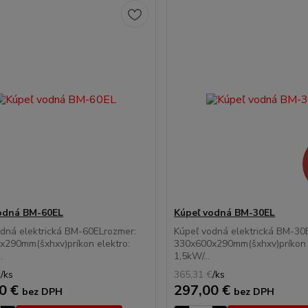
odná BM-60EL
Kúpeľ vodná BM-30EL
dná elektrická BM-60ELrozmer:
Kúpeľ vodná elektrická BM-30
x290mm(šxhxv)príkon elektro:
330x600x290mm(šxhxv)príkon 
.
1,5kW/...
€
/
ks
365,31 €
/
ks
0 €
297,00 €
bez DPH
bez DPH