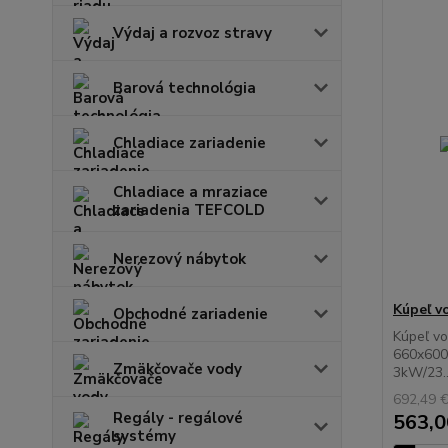
Výdaj a rozvoz stravy
Barová technológia
Chladiace zariadenie
Chladiace a mraziace
zariadenia TEFCOLD
Nerezový nábytok
Kúpeľ v
Obchodné zariadenie
Kúpeľ vo
660x600
Zmäkčovače vody
3kW/23..
692,49 
Regály - regálové
563,0
systémy