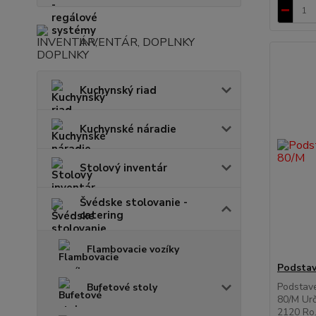
INVENTÁR, DOPLNKY
Kuchynský riad
Kuchynské náradie
Stolový inventár
Švédske stolovanie -
catering
Flambovacie vozíky
Podstav
Podstav
Bufetové stoly
80/M Ur
2120 Ro.