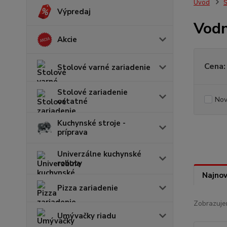
Úvod
Š
Výpredaj
Vodn
Akcie
Cena:
Stolové varné zariadenie
Stolové zariadenie
Nov
ostatné
Kuchynské stroje -
príprava
Univerzálne kuchynské
roboty
Najnov
Pizza zariadenie
Zobrazuje
Umývačky riadu