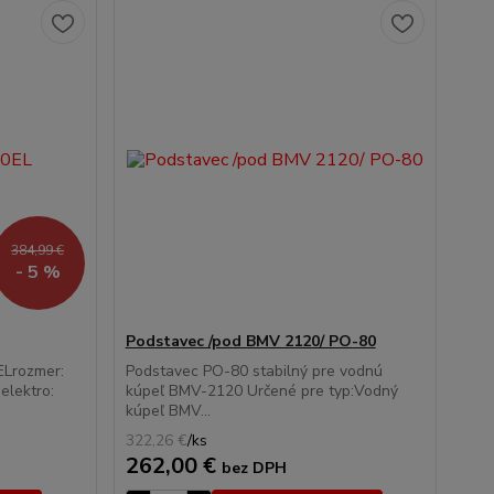
384,99 €
- 5 %
Podstavec /pod BMV 2120/ PO-80
ELrozmer:
Podstavec PO-80 stabilný pre vodnú
elektro:
kúpeľ BMV-2120 Určené pre typ:Vodný
kúpeľ BMV...
322,26 €
/
ks
262,00 €
bez DPH