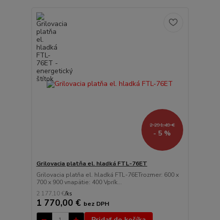
2 291,49 €
- 5 %
Grilovacia platňa el. hladká FTL-76ET
Grilovacia platňa el. hladká FTL-76ETrozmer: 600 x
700 x 900 vnapätie: 400 Vprík...
2 177,10 €
/
ks
1 770,00 €
bez DPH
Pridať do košíka