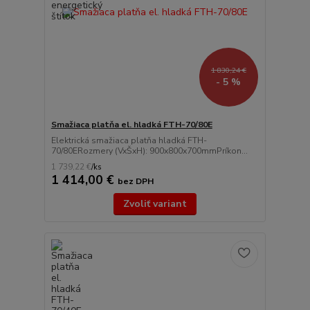
1 830,24 €
- 5 %
Smažiaca platňa el. hladká FTH-70/80E
Elektrická smažiaca platňa hladká FTH-
70/80ERozmery (VxŠxH): 900x800x700mmPríkon...
1 739,22 €
/
ks
1 414,00 €
bez DPH
Zvoliť variant