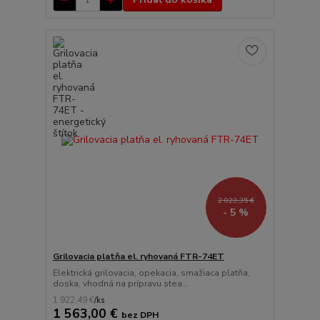
2 023,35 €
- 5 %
Grilovacia platňa el. ryhovaná FTR-74ET
Elektrická grilovacia, opekacia, smažiaca platňa,
doska, vhodná na prípravu stea...
1 922,49 €
/
ks
1 563,00 €
bez DPH