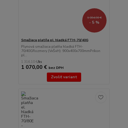
1 384,98 €
- 5 %
Smažiaca platňa pl. hladká FTH-70/40G
Plynová smažiaca platňa hladká FTH-
70/40GRozmery (VxŠxH): 900x400x700mmPríkon
pl...
1 316,10 €
/
ks
1 070,00 €
bez DPH
Zvoliť variant