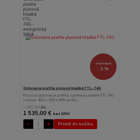
1 987,68 €
- 5 %
Grilovacia platňa plynová hladká FTL-74G
Plynová grilovacia platňa, opekacia platňa FTL74G
rozmer: 400 x 700 x 900 vpríko...
1 888,05 €
/
ks
1 535,00 €
bez DPH
Pridať do košíka