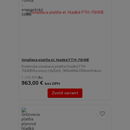
Smažiaca platňa el. hladká FTH-70/40E
Elektrická smažiaca platňa hladká FTH-
70/40ERozmery (VxŠxH): 900x400x700mmPríkon...
1 184,49 €
/
ks
963,00 €
bez DPH
Zvoliť variant