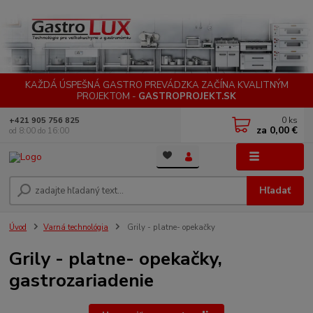
KAŽDÁ ÚSPEŠNÁ GASTRO PREVÁDZKA ZAČÍNA KVALITNÝM
PROJEKTOM -
GASTROPROJEKT.SK
0
ks
+421 905 756 825
za
0,00 €
od 8:00 do 16:00
Menu
Hľadať
Úvod
Varná technológia
Grily - platne- opekačky
Grily - platne- opekačky,
gastrozariadenie