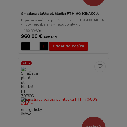
Smažiaca platňa el. hladká FTH-90/40E/AKCIA
Plynová smažiaca platňa hladká FTH-70/80GAKCIA
- nový nerozbalený - neodobratý k...
1 180,80 €
/
ks
960,00 €
bez DPH
Pridať do košíka
Akcia
2 215,23 €