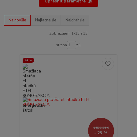
Upresniť parametre
Najnovšie
Najlacnejšie
Najdrahšie
Zobrazujem 1-13 z 13
strana
z 1
Akcia
1 531,35 €
- 23 %