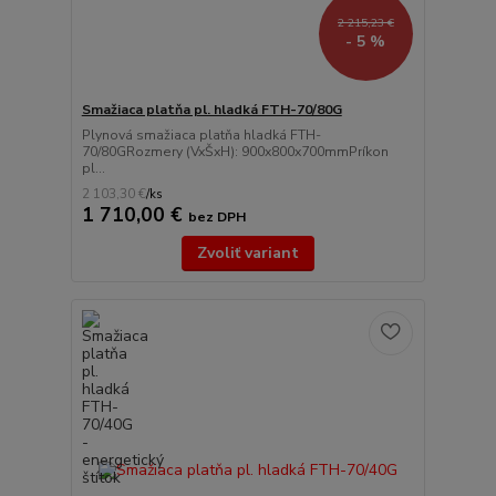
2 215,23 €
- 5 %
Smažiaca platňa pl. hladká FTH-70/80G
Plynová smažiaca platňa hladká FTH-
70/80GRozmery (VxŠxH): 900x800x700mmPríkon
pl...
2 103,30 €
/
ks
1 710,00 €
bez DPH
Zvoliť variant