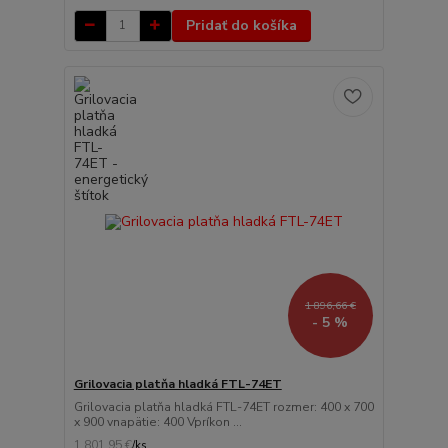
Pridať do košíka
1 896,66 €
- 5 %
Grilovacia platňa hladká FTL-74ET
Grilovacia platňa hladká FTL-74ET rozmer: 400 x 700
x 900 vnapätie: 400 Vpríkon ...
1 801,95 €
/
ks