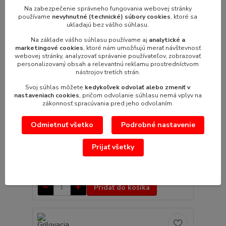
Na zabezpečenie správneho fungovania webovej stránky
používame
nevyhnutné (technické) súbory cookies
, ktoré sa
ukladajú bez vášho súhlasu.
Na základe vášho súhlasu používame aj
analytické a
marketingové cookies
, ktoré nám umožňujú merať návštevnosť
webovej stránky, analyzovať správanie používateľov, zobrazovať
personalizovaný obsah a relevantnú reklamu prostredníctvom
nástrojov tretích strán.
Svoj súhlas môžete
kedykoľvek odvolať alebo zmeniť v
2 325,93 €
nastaveniach cookies
, pričom odvolanie súhlasu nemá vplyv na
- 5 %
zákonnosť spracúvania pred jeho odvolaním.
Odmietnuť všetko
Podrobné nastavenie
Grilovacia platňa hladká FTL-76G
Plynová grilovacia platňa, opekacia platňa hladká
Prijať všetky
FTL-76G rozmer: 600 x 700 x 90...
2 210,31 €
/
ks
1 797,00 €
bez DPH
Pridať do košíka