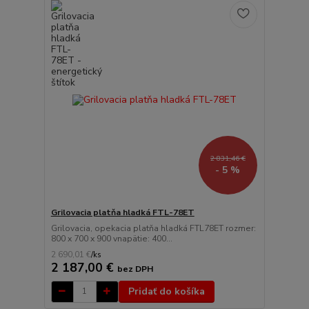
2 831,46 €
- 5 %
Grilovacia platňa hladká FTL-78ET
Grilovacia, opekacia platňa hladká FTL78ET rozmer:
800 x 700 x 900 vnapätie: 400...
2 690,01 €
/
ks
2 187,00 €
bez DPH
Pridať do košíka