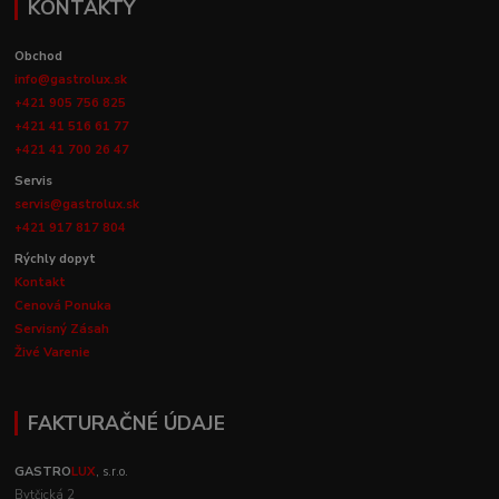
KONTAKTY
Obchod
info@gastrolux.sk
+421 905 756 825
+421 41 516 61 77
+421 41 700 26 47
Servis
servis@gastrolux.sk
+421 917 817 804
Rýchly dopyt
Kontakt
Cenová Ponuka
Servisný Zásah
Živé Varenie
FAKTURAČNÉ ÚDAJE
GASTRO
LUX
, s.r.o.
Bytčická 2