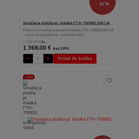
- 24 %
Smažiaca platňa pl. hladká FTH-70/80G /AKCIA
Plynová smažiaca platňa hladká FTH-70/80GAKCIA
- nový nerozbalený - neodobratý k...
1 682,64 €
/
ks
1 368,00 €
bez DPH
Pridať do košíka
Akcia