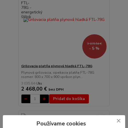
3 195,54 €
- 5 %
Grilovacia platňa plynová hladká FTL-78G
Plynová grilovacia, opekacia platňa FTL-78G
rozmer: 800 x 700 x 900 vpríkon plyn...
3 035,64 €
/
ks
2 468,00 €
bez DPH
Pridať do košíka
Používame cookies