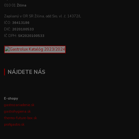
010 01
Žilina
Zapísaný v OR SR Žilina, odd:Sro, vl .č. 14372/L
IČO:
36413186
DIČ:
2020100533
IČ DPH:
SK2020100533
NÁJDETE NÁS
E-shopy
gastrozariadenie.sk
gastrohygiena.sk
thermo-future-box.sk
profigastro.sk