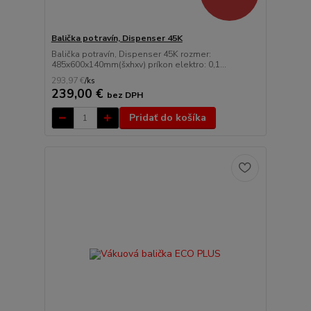
Balička potravín, Dispenser 45K
Balička potravín, Dispenser 45K rozmer:
485x600x140mm(šxhxv) príkon elektro: 0,1...
293,97 €
/
ks
239,00 €
bez DPH
Pridať do košíka