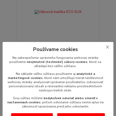
Používame cookies
Vákuová balička ECO ELIX
Na zabezpečenie správneho fungovania webovej stránky
Vákuová balička ECO ELIX
používame
nevyhnutné (technické) súbory cookies
, ktoré sa
Produkto...
ukladajú bez vášho súhlasu.
528,90 €
/
ks
430,00 €
Na základe vášho súhlasu používame aj
analytické a
bez DPH
marketingové cookies
, ktoré nám umožňujú merať návštevnosť
webovej stránky, analyzovať správanie používateľov, zobrazovať
Pridať do košíka
personalizovaný obsah a relevantnú reklamu prostredníctvom
nástrojov tretích strán.
Svoj súhlas môžete
kedykoľvek odvolať alebo zmeniť v
nastaveniach cookies
, pričom odvolanie súhlasu nemá vplyv na
zákonnosť spracúvania pred jeho odvolaním.