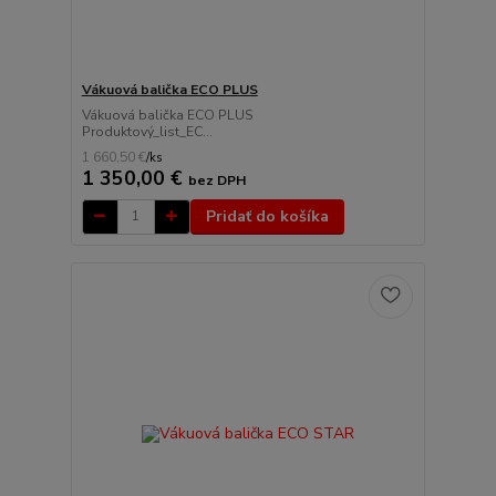
Vákuová balička ECO PLUS
Vákuová balička ECO PLUS
Produktový_list_EC...
1 660,50 €
/
ks
1 350,00 €
bez DPH
Pridať do košíka