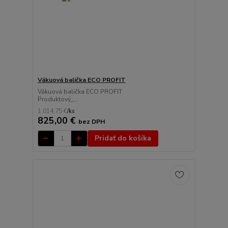
Vákuová balička ECO PROFIT
Vákuová balička ECO PROFIT
Produktový_...
1 014,75 €
/
ks
825,00 €
bez DPH
Pridať do košíka