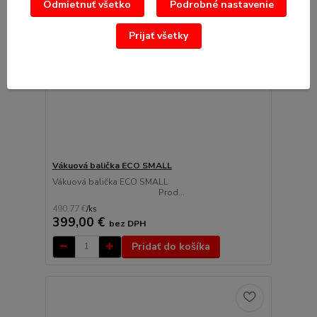
Odmietnuť všetko
Podrobné nastavenie
Prijať všetky
Vákuová balička ECO SMALL
Vákuová balička ECO SMALL
Prod...
490,77 €
/
ks
399,00 €
bez DPH
Pridať do košíka