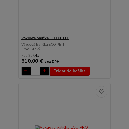
Vákuová balička ECO PETIT
Vákuová balička ECO PETIT
Produktový_li...
750,30 €
/
ks
610,00 €
bez DPH
Pridať do košíka