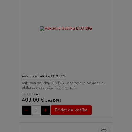
Vákuová balička ECO BIG
Vákuová balička ECO BIG - analógové ovládanie-
dĺžka zváracej lišty 450 mm- prí...
503,07 €
/
ks
409,00 €
bez DPH
Pridať do košíka