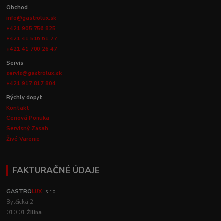
Obchod
info@gastrolux.sk
+421 905 756 825
+421 41 516 61 77
+421 41 700 26 47
Servis
servis@gastrolux.sk
+421 917 817 804
Rýchly dopyt
Kontakt
Cenová Ponuka
Servisný Zásah
Živé Varenie
FAKTURAČNÉ ÚDAJE
GASTRO
LUX
, s.r.o.
Bytčická 2
010 01
Žilina