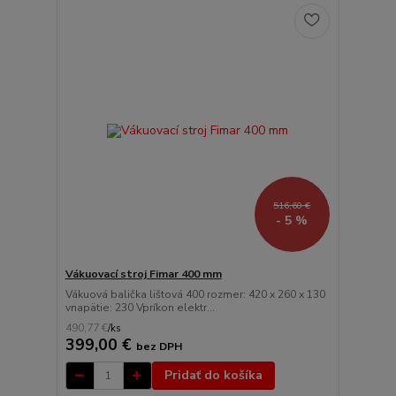
516,60 €
- 5 %
Vákuovací stroj Fimar 400 mm
Vákuová balička lištová 400 rozmer: 420 x 260 x 130
vnapätie: 230 Vpríkon elektr...
490,77 €
/
ks
399,00 €
bez DPH
Pridať do košíka