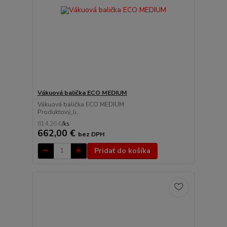
Vákuová balička ECO MEDIUM
Vákuová balička ECO MEDIUM
Produktový_li...
814,26 €
/
ks
662,00 €
bez DPH
Pridať do košíka