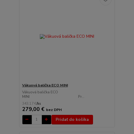
Vákuová balička ECO MINI
Vákuová balička ECO
MINI Pr...
343,17 €
/
ks
279,00 €
bez DPH
Pridať do košíka