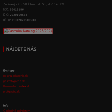
Zapísaný v OR SR Žilina, odd:Sro, vl .č. 14372/L
IČO:
36413186
DIČ:
2020100533
IČ DPH:
SK2020100533
NÁJDETE NÁS
E-shopy
gastrozariadenie.sk
gastrohygiena.sk
thermo-future-box.sk
profigastro.sk
Info
Obchodné podmienky