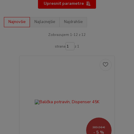
Upresniť parametre
Najnovšie
Najlacnejšie
Najdrahšie
Zobrazujem 1-12 z 12
strana
z 1
309,96 €
- 5 %