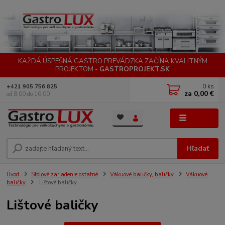
KAŽDÁ ÚSPEŠNÁ GASTRO PREVÁDZKA ZAČÍNA KVALITNÝM
PROJEKTOM -
GASTROPROJEKT.SK
0
ks
+421 905 756 825
za
0,00 €
od 8:00 do 16:00
Menu
Hľadať
Úvod
Stolové zariadenie ostatné
Vákuové baličky, baličky
Vákuové
baličky
Lištové baličky
Lištové baličky