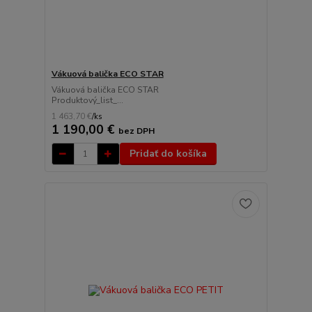
Vákuová balička ECO STAR
Vákuová balička ECO STAR
Produktový_list_...
1 463,70 €
/
ks
1 190,00 €
bez DPH
Pridať do košíka