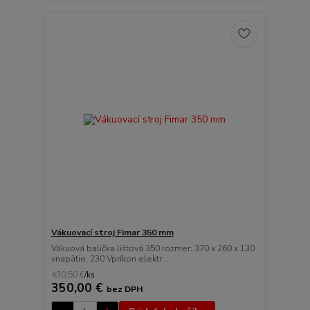
Vákuovací stroj Fimar 350 mm
Vákuová balička lištová 350 rozmer: 370 x 260 x 130
vnapätie: 230 Vpríkon elektr...
430,50 €
/
ks
350,00 €
bez DPH