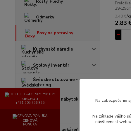
Rošty, Plechy
Preložka
29x29cmk
3,48 €
/
k
Odmerky
2,83 
Boxy na potraviny
Kuchynské náradie
Stolový inventár
Švédske stolovanie -
catering
Cateringový nábytok
OBCHOD
Na zabezpečenie s
+421 905 756 825
Váhy
Na základe vášho s
CENOVÁ
návštevnosť webove
PONUKA
Pomôcky pre pekáreň a