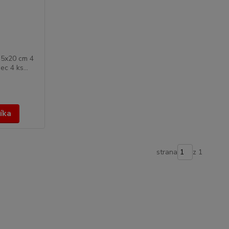
2,5x20 cm 4
ec 4 ks...
íka
strana
z 1