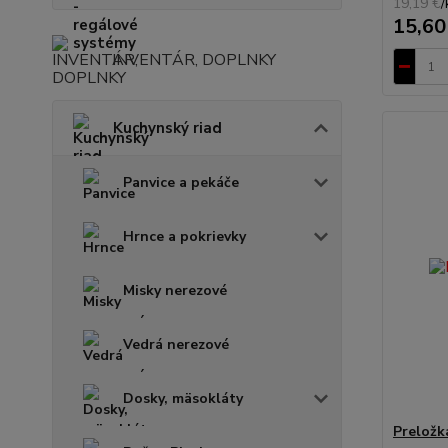
19,19 €
/
15,60
INVENTÁR, DOPLNKY
Kuchynský riad
Panvice a pekáče
Hrnce a pokrievky
Misky nerezové
Vedrá nerezové
Dosky, mäsokláty
Preložk