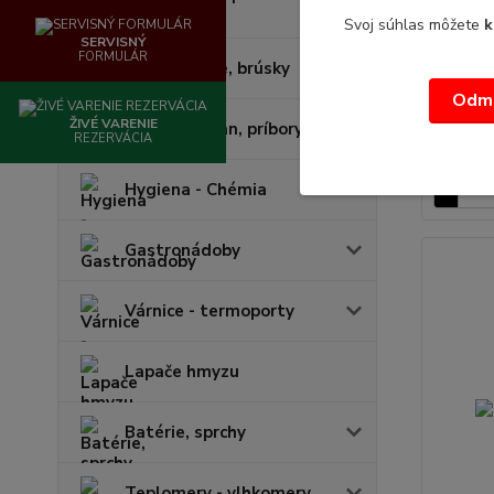
cukráreň
Svoj súhlas môžete
k
Box na 
SERVISNÝ
FORMULÁR
Nože, sekáče, brúsky
Box na p
objem : 5
Odmi
59,72 €
/
ŽIVÉ VARENIE
Sklo, porcelán, príbory
48,55
REZERVÁCIA
Hygiena - Chémia
Gastronádoby
Várnice - termoporty
Lapače hmyzu
Batérie, sprchy
Teplomery - vlhkomery