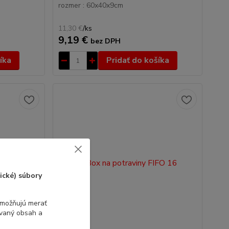
rozmer : 60x40x9cm
11,30 €
/
ks
9,19 €
bez DPH
íka
Pridať do košíka
ické) súbory
umožňujú merať
ovaný obsah a