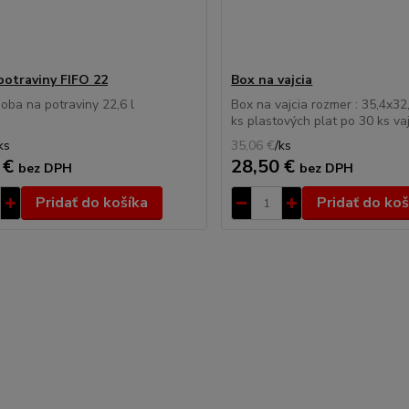
potraviny FIFO 22
Box na vajcia
oba na potraviny 22,6 l
Box na vajcia rozmer : 35,4x3
ks plastových plat po 30 ks vaj
ks
35,06 €
/
ks
 €
28,50 €
bez DPH
bez DPH
Pridať do košíka
Pridať do koš