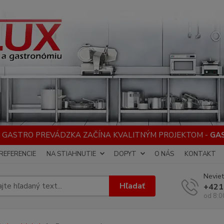
 GASTRO PREVÁDZKA ZAČÍNA KVALITNÝM PROJEKTOM -
GA
REFERENCIE
NA STIAHNUTIE
DOPYT
O NÁS
KONTAKT
Neviet
Hľadať
+421
od 8:0