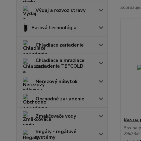
Zobrazuje
Výdaj a rozvoz stravy
Barová technológia
Chladiace zariadenie
Chladiace a mraziace
zariadenia TEFCOLD
Nerezový nábytok
Obchodné zariadenie
Zmäkčovače vody
Box na p
Box na p
Regály - regálové
29x29x21
systémy