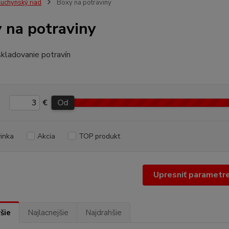
uchynský riad
Boxy na potraviny
 na potraviny
kladovanie potravín
€
Od
inka
Akcia
TOP produkt
Upresniť parametr
šie
Najlacnejšie
Najdrahšie