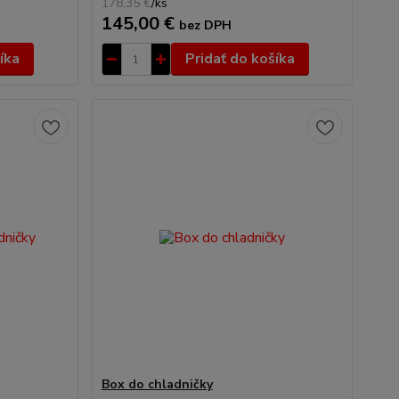
178,35 €
/
ks
145,00 €
bez DPH
íka
Pridať do košíka
Box do chladničky