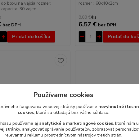
 do boxu na vajcia rozmer:
rozmer : 60x40x2cm
apacita: 30 vajec
s
8,08 €
/
ks
€
6,57 €
bez DPH
bez DPH
Pridať do košíka
Pridať do koš
Používame cookies
právneho fungovania webovej stránky používame
nevyhnutné (techn
cookies
, ktoré sa ukladajú bez vášho súhlasu.
úhlasu používame aj
analytické a marketingové cookies
, ktoré nám 
j stránky, analyzovať správanie používateľov, zobrazovať personaliz
relevantnú reklamu prostredníctvom nástrojov tretích strán.