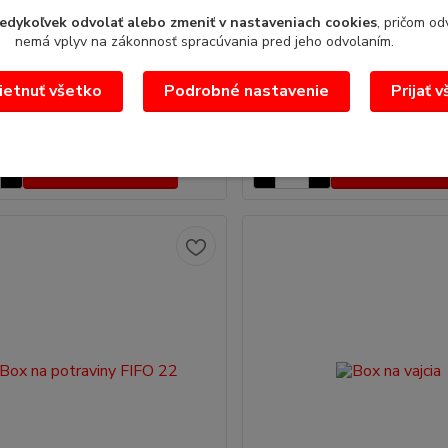
edykoľvek odvolať alebo zmeniť v nastaveniach cookies
, pričom od
potraviny
Box na potraviny FIFO 7
nemá vplyv na zákonnosť spracúvania pred jeho odvolaním.
otraviny rozmer : 71x44x27 cm
FIFO nádoba na potraviny 7l
3 l
etnuť všetko
Podrobné nastavenie
Prijať 
ks
14,88 €
/
ks
 €
12,10 €
bez DPH
bez DPH
Pridať do košíka
Pridať do koš