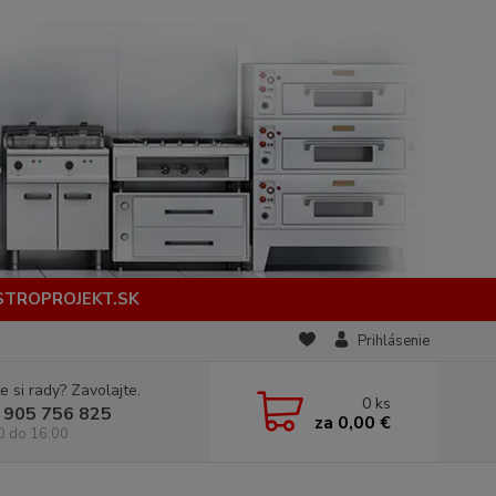
STROPROJEKT.SK
Prihlásenie
e si rady? Zavolajte.
0
ks
 905 756 825
za
0,00 €
0 do 16:00