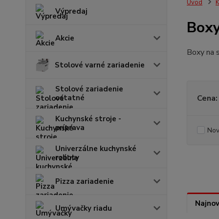
Úvod
K
Výpredaj
Boxy
Akcie
Boxy na s
Stolové varné zariadenie
Stolové zariadenie
ostatné
Cena:
Kuchynské stroje -
príprava
Nov
Univerzálne kuchynské
roboty
Pizza zariadenie
Najnov
Umývačky riadu