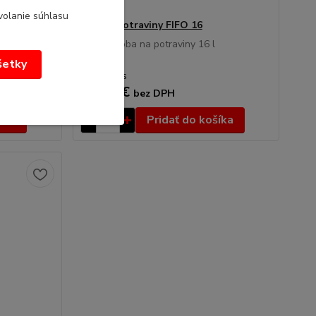
volanie súhlasu
Box na potraviny FIFO 16
FIFO nádoba na potraviny 16 l
všetky
27,43 €
/
ks
22,30 €
bez DPH
íka
Pridať do košíka