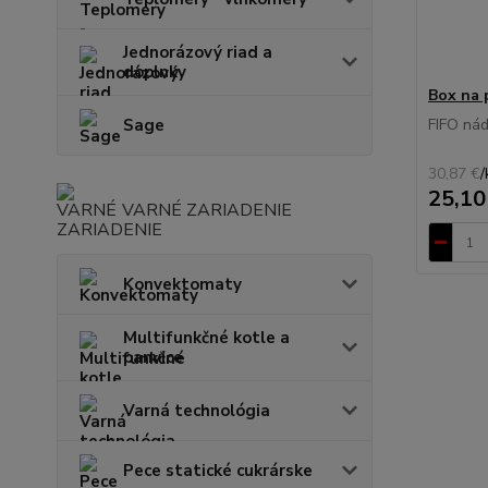
Jednorázový riad a
doplnky
Box na 
Sage
FIFO nád
30,87 €
/
25,10
VARNÉ ZARIADENIE
Konvektomaty
Multifunkčné kotle a
panvice
Varná technológia
Pece statické cukrárske