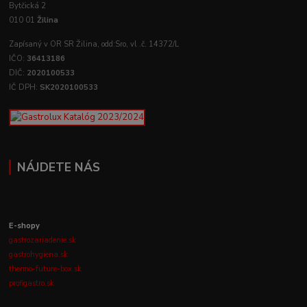
Bytčická 2
010 01
Žilina
Zapísaný v OR SR Žilina, odd:Sro, vl .č. 14372/L
IČO:
36413186
DIČ:
2020100533
IČ DPH:
SK2020100533
NÁJDETE NÁS
E-shopy
gastrozariadenie.sk
gastrohygiena.sk
thermo-future-box.sk
profigastro.sk