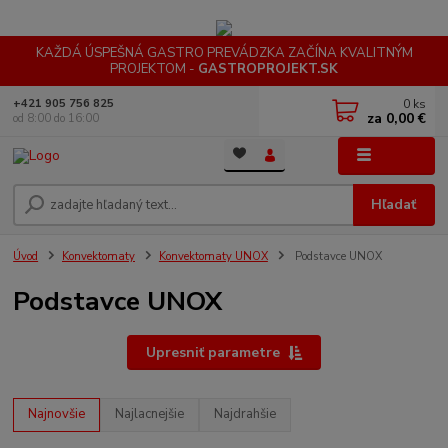
KAŽDÁ ÚSPEŠNÁ GASTRO PREVÁDZKA ZAČÍNA KVALITNÝM
PROJEKTOM -
GASTROPROJEKT.SK
0
ks
+421 905 756 825
za
0,00 €
od 8:00 do 16:00
Menu
Hľadať
Úvod
Konvektomaty
Konvektomaty UNOX
Podstavce UNOX
Podstavce UNOX
Upresniť parametre
Najnovšie
Najlacnejšie
Najdrahšie