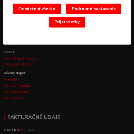
KONTAKTY
Odmietnuť všetko
Podrobné nastavenie
Obchod
Prijať všetky
info@gastrolux.sk
+421 905 756 825
+421 41 516 61 77
+421 41 700 26 47
Servis
servis@gastrolux.sk
+421 917 817 804
Rýchly dopyt
Kontakt
Cenová Ponuka
Servisný Zásah
Živé Varenie
FAKTURAČNÉ ÚDAJE
GASTRO
LUX
, s.r.o.