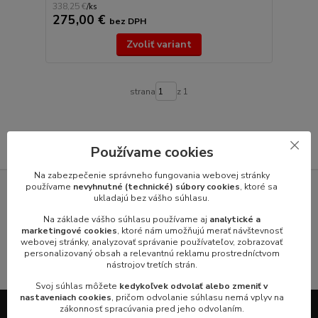
338,25 €
/
ks
275,00 €
bez DPH
Zvoliť variant
strana
z 1
Používame cookies
Na zabezpečenie správneho fungovania webovej stránky
používame
nevyhnutné (technické) súbory cookies
, ktoré sa
SERVIS GASTROZARIADENÍ VÝROBCOV
ukladajú bez vášho súhlasu.
Na základe vášho súhlasu používame aj
analytické a
marketingové cookies
, ktoré nám umožňujú merať návštevnosť
webovej stránky, analyzovať správanie používateľov, zobrazovať
personalizovaný obsah a relevantnú reklamu prostredníctvom
nástrojov tretích strán.
Svoj súhlas môžete
kedykoľvek odvolať alebo zmeniť v
nastaveniach cookies
, pričom odvolanie súhlasu nemá vplyv na
zákonnosť spracúvania pred jeho odvolaním.