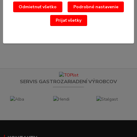
/
ks
Odmietnuť všetko
Podrobné nastavenie
Pridať do košíka
Prijať všetky
strana
z 1
SERVIS GASTROZARIADENÍ VÝROBCOV