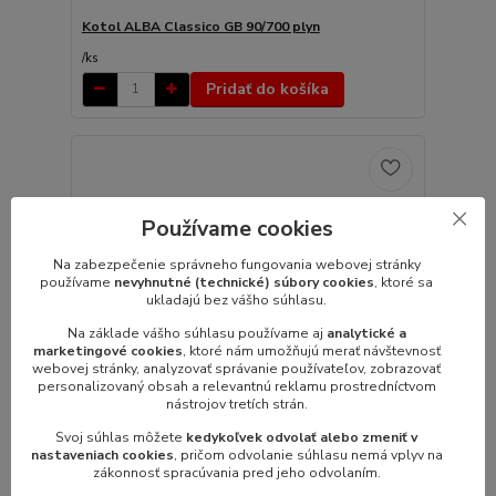
Kotol ALBA Classico GB 90/700 plyn
/
ks
Pridať do košíka
Používame cookies
Na zabezpečenie správneho fungovania webovej stránky
používame
nevyhnutné (technické) súbory cookies
, ktoré sa
ukladajú bez vášho súhlasu.
Na základe vášho súhlasu používame aj
analytické a
marketingové cookies
, ktoré nám umožňujú merať návštevnosť
webovej stránky, analyzovať správanie používateľov, zobrazovať
personalizovaný obsah a relevantnú reklamu prostredníctvom
nástrojov tretích strán.
Svoj súhlas môžete
kedykoľvek odvolať alebo zmeniť v
nastaveniach cookies
, pričom odvolanie súhlasu nemá vplyv na
zákonnosť spracúvania pred jeho odvolaním.
Kotol ALBA DROP-IN GB 60/D plyn