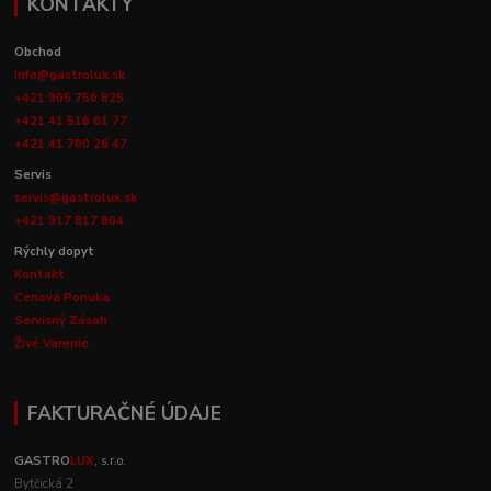
KONTAKTY
Obchod
info@gastrolux.sk
+421 905 756 825
+421 41 516 61 77
+421 41 700 26 47
Servis
servis@gastrolux.sk
+421 917 817 804
Rýchly dopyt
Kontakt
Cenová Ponuka
Servisný Zásah
Živé Varenie
FAKTURAČNÉ ÚDAJE
GASTRO
LUX
, s.r.o.
Bytčická 2