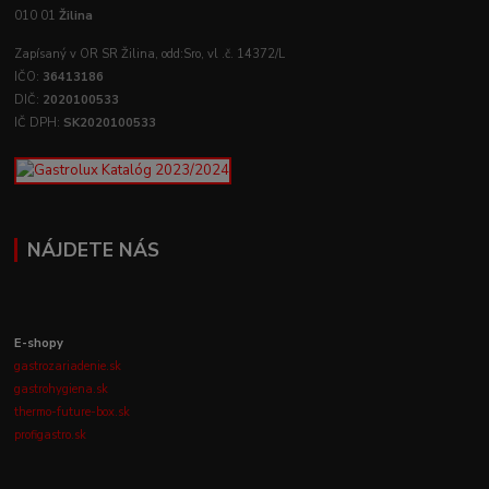
010 01
Žilina
Zapísaný v OR SR Žilina, odd:Sro, vl .č. 14372/L
IČO:
36413186
DIČ:
2020100533
IČ DPH:
SK2020100533
NÁJDETE NÁS
E-shopy
gastrozariadenie.sk
gastrohygiena.sk
thermo-future-box.sk
profigastro.sk