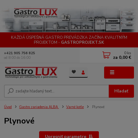
KAŽDÁ ÚSPEŠNÁ GASTRO PREVÁDZKA ZAČÍNA KVALITNÝM
PROJEKTOM -
GASTROPROJEKT.SK
0
ks
+421 905 756 825
za
0,00 €
od 8:00 do 16:00
Menu
Hľadať
Úvod
Gastro zariadenia ALBA
Varné kotle
Plynové
Plynové
Upresniť parametre