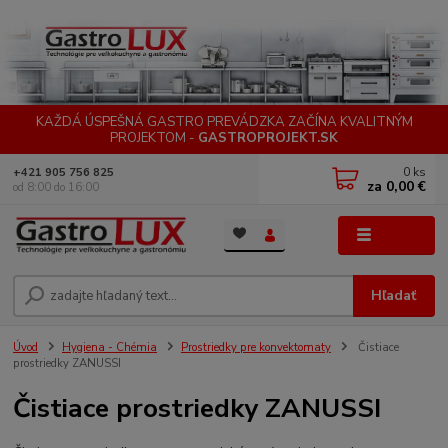
KAŽDÁ ÚSPEŠNÁ GASTRO PREVÁDZKA ZAČÍNA KVALITNÝM
PROJEKTOM -
GASTROPROJEKT.SK
0
ks
+421 905 756 825
za
0,00 €
od 8:00 do 16:00
Menu
Hľadať
Úvod
Hygiena - Chémia
Prostriedky pre konvektomaty
Čistiace
prostriedky ZANUSSI
Čistiace prostriedky ZANUSSI