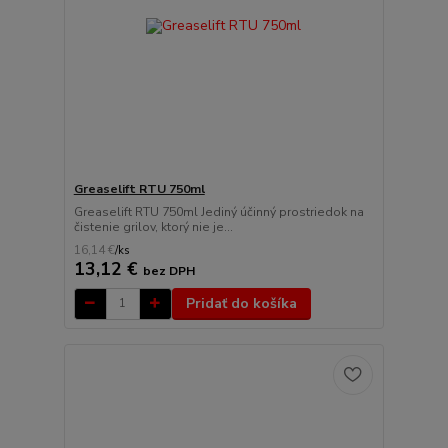
Greaselift RTU 750ml
Greaselift RTU 750ml Jediný účinný prostriedok na
čistenie grilov, ktorý nie je...
16,14 €
/
ks
13,12 €
bez DPH
Pridať do košíka