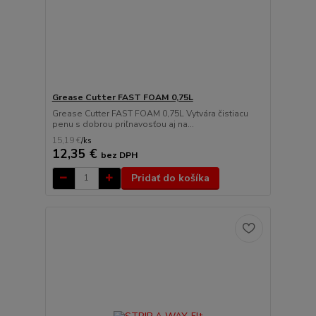
Grease Cutter FAST FOAM 0,75L
Grease Cutter FAST FOAM 0,75L Vytvára čistiacu
penu s dobrou priľnavosťou aj na...
15,19 €
/
ks
12,35 €
bez DPH
Pridať do košíka