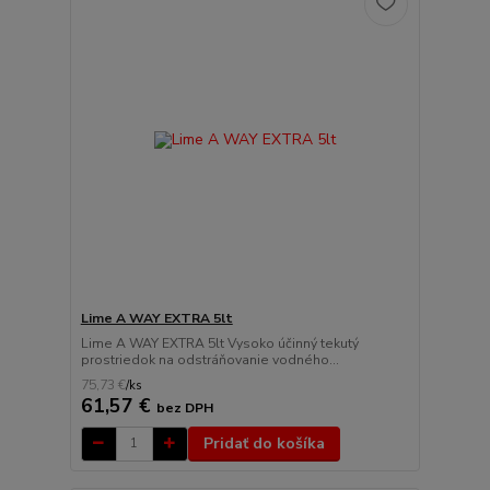
Lime A WAY EXTRA 5lt
Lime A WAY EXTRA 5lt Vysoko účinný tekutý
prostriedok na odstráňovanie vodného...
75,73 €
/
ks
61,57 €
bez DPH
Pridať do košíka