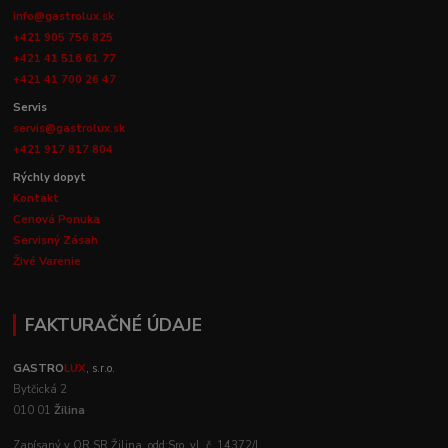
info@gastrolux.sk
+421 905 756 825
+421 41 516 61 77
+421 41 700 26 47
Servis
servis@gastrolux.sk
+421 917 817 804
Rýchly dopyt
Kontakt
Cenová Ponuka
Servisný Zásah
Živé Varenie
FAKTURAČNÉ ÚDAJE
GASTRO
LUX
, s.r.o.
Bytčická 2
010 01
Žilina
Zapísaný v OR SR Žilina, odd:Sro, vl .č. 14372/L