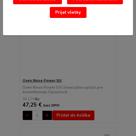
Prijať všetky
Oven Rinse Power 5lt
Oven Rinse Power 5 lt Univerzálny oplach pre
konvektomaty Oplachové...
58,12 €
/
ks
47,25 €
bez DPH
Pridať do košíka