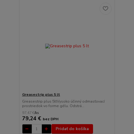
Greasestrip plus 5 lt
Greasestrip plus 5ltVysoko účinný odmasťovací
prostriedok vo forme gélu. Odstrá...
97,47 €
/
ks
79,24 €
bez DPH
Pridať do košíka