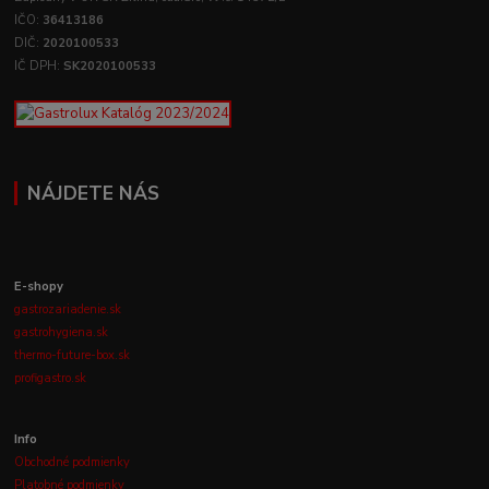
IČO:
36413186
DIČ:
2020100533
IČ DPH:
SK2020100533
NÁJDETE NÁS
E-shopy
gastrozariadenie.sk
gastrohygiena.sk
thermo-future-box.sk
profigastro.sk
Info
Obchodné podmienky
Platobné podmienky