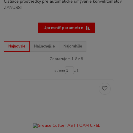
Čistiace prostriedky pre automatické umývanie konvektomatov
ZANUSSI
Upresniť parametre
Najnovšie
Najlacnejšie
Najdrahšie
Zobrazujem 1-8 z 8
strana
z 1