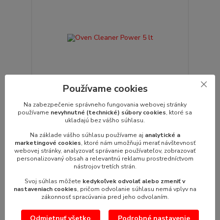
Používame cookies
Na zabezpečenie správneho fungovania webovej stránky
používame
nevyhnutné (technické) súbory cookies
, ktoré sa
Oven Cleaner Power 5 lt
ukladajú bez vášho súhlasu.
Oven Cleaner Power 5 lt Univerzálny umývací
Na základe vášho súhlasu používame aj
analytické a
prostriedok pre konvekt...
marketingové cookies
, ktoré nám umožňujú merať návštevnosť
56,85 €
/
ks
webovej stránky, analyzovať správanie používateľov, zobrazovať
46,22 €
bez DPH
personalizovaný obsah a relevantnú reklamu prostredníctvom
nástrojov tretích strán.
Pridať do košíka
Svoj súhlas môžete
kedykoľvek odvolať alebo zmeniť v
nastaveniach cookies
, pričom odvolanie súhlasu nemá vplyv na
zákonnosť spracúvania pred jeho odvolaním.
Odmietnuť všetko
Podrobné nastavenie