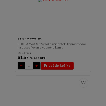
STRIP A WAY 5lt
STRIP A WAY 5 lt Vysoko účinný tekutý prostriedok
na odstráňovanie vodného kam...
75,73 €
/
ks
61,57 €
bez DPH
Pridať do košíka