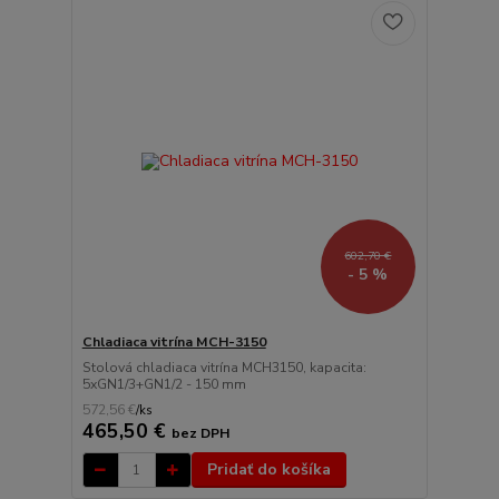
602,70 €
- 5 %
Chladiaca vitrína MCH-3150
Stolová chladiaca vitrína MCH3150, kapacita:
5xGN1/3+GN1/2 - 150 mm
572,56 €
/
ks
465,50 €
bez DPH
Pridať do košíka