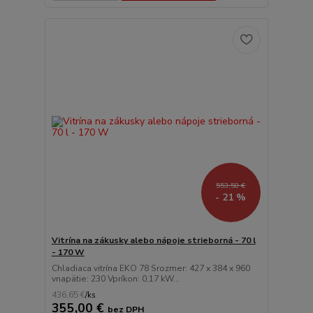
553,50 €
- 21 %
Vitrína na zákusky alebo nápoje strieborná - 70 l
- 170 W
Chladiaca vitrína EKO 78 Srozmer: 427 x 384 x 960
vnapätie: 230 Vpríkon: 0,17 kW...
436,65 €
/
ks
355,00 €
bez DPH