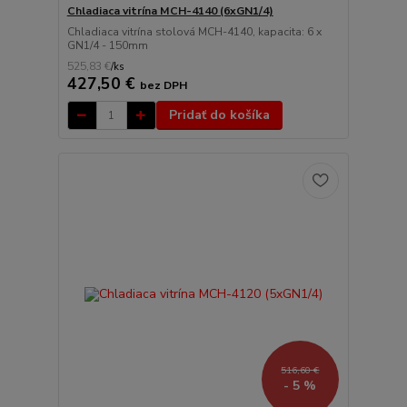
Chladiaca vitrína MCH-4140 (6xGN1/4)
Chladiaca vitrína stolová MCH-4140, kapacita: 6 x
GN1/4 - 150mm
525,83 €
/
ks
427,50 €
bez DPH
Pridať do košíka
516,60 €
- 5 %