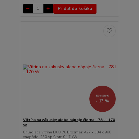
Pridať do košíka
504,30 €
- 13 %
Vitrína na zákusky alebo nápoje čierna - 78 l - 170
W
Chladiaca vitrína EKO 78 Brozmer: 427 x 384 x 960
vnapätie: 230 Vpríkon: 0,17 kW...