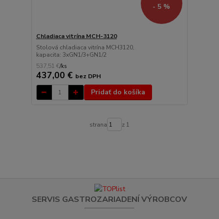
- 5 %
Chladiaca vitrína MCH-3120
Stolová chladiaca vitrína MCH3120,
kapacita: 3xGN1/3+GN1/2
537,51 €
/
ks
437,00 €
bez DPH
Pridať do košíka
strana
z 1
SERVIS GASTROZARIADENÍ VÝROBCOV