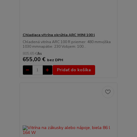
Chladiaca vitrína okrúhla ARC MINI 100 l
Chladená vitrína ARC 100 R priemer: 480 mmvýška
1030 mmnapätie: 230 Vobjem: 100...
805,65 €
/
ks
655,00 €
bez DPH
Pridať do košíka