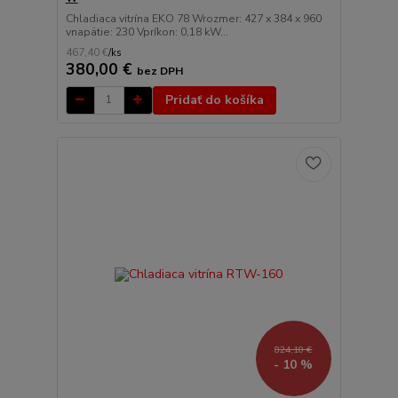
Chladiaca vitrína EKO 78 Wrozmer: 427 x 384 x 960
vnapätie: 230 Vpríkon: 0,18 kW...
467,40 €
/
ks
380,00 €
bez DPH
Pridať do košíka
824,10 €
- 10 %