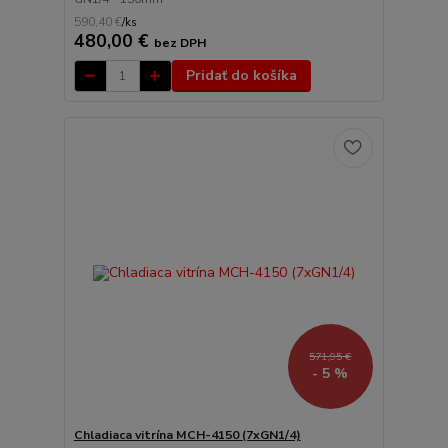
590,40 €
/
ks
480,00 €
bez DPH
Pridať do košíka
571,95 €
- 5 %
Chladiaca vitrína MCH-4150 (7xGN1/4)