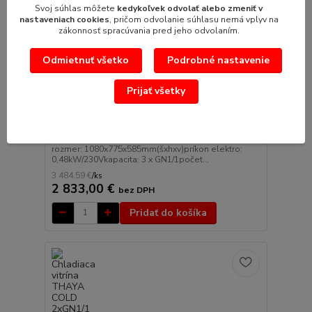
Svoj súhlas môžete
kedykoľvek odvolať alebo zmeniť v
nastaveniach cookies
, pričom odvolanie súhlasu nemá vplyv na
zákonnosť spracúvania pred jeho odvolaním.
Odmietnuť všetko
Podrobné nastavenie
3 667,86 €
- 5 %
Prijať všetky
Chladiaca vitrína THAYA COLD 3xGN1/1
rozmer: 1080x775x585mm(šxhxv)príkon elektro:
0,48kW/230Vkapacita: 3 x GN1/1počet...
3 484,59 €
/
ks
2 833,00 €
bez DPH
Pridať do košíka