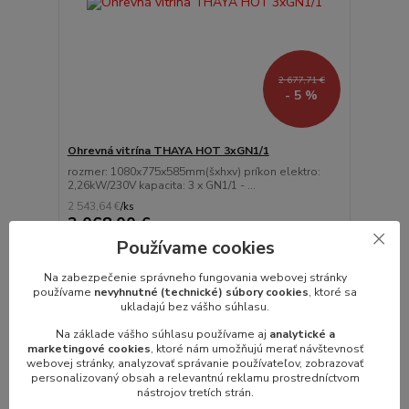
2 677,71 €
- 5 %
Ohrevná vitrína THAYA HOT 3xGN1/1
rozmer: 1080x775x585mm(šxhxv) príkon elektro:
2,26kW/230V kapacita: 3 x GN1/1 - ...
2 543,64 €
/
ks
2 068,00 €
bez DPH
Používame cookies
Pridať do košíka
Na zabezpečenie správneho fungovania webovej stránky
používame
nevyhnutné (technické) súbory cookies
, ktoré sa
ukladajú bez vášho súhlasu.
Na základe vášho súhlasu používame aj
analytické a
marketingové cookies
, ktoré nám umožňujú merať návštevnosť
webovej stránky, analyzovať správanie používateľov, zobrazovať
personalizovaný obsah a relevantnú reklamu prostredníctvom
nástrojov tretích strán.