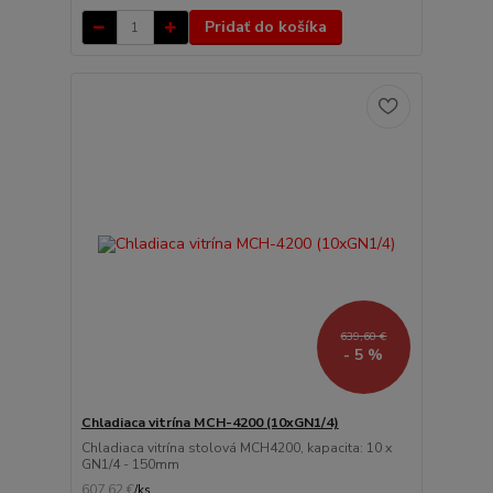
Pridať do košíka
639,60 €
- 5 %
Chladiaca vitrína MCH-4200 (10xGN1/4)
Chladiaca vitrína stolová MCH4200, kapacita: 10 x
GN1/4 - 150mm
607,62 €
/
ks