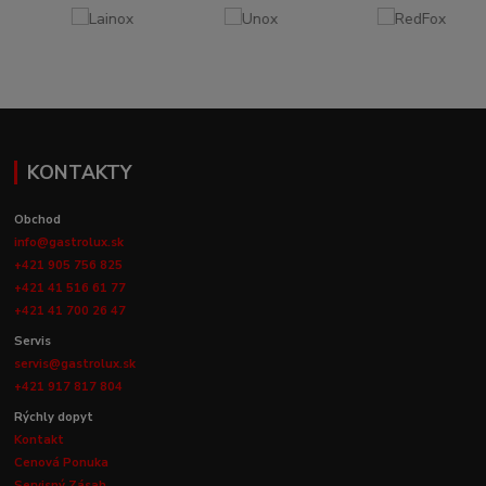
KONTAKTY
Obchod
info@gastrolux.sk
+421 905 756 825
+421 41 516 61 77
+421 41 700 26 47
Servis
servis@gastrolux.sk
+421 917 817 804
Rýchly dopyt
Kontakt
Cenová Ponuka
Servisný Zásah