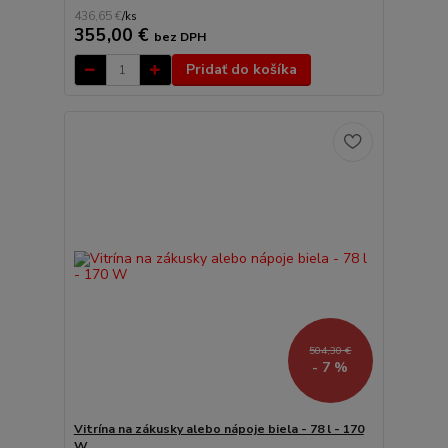
436,65 €
/
ks
355,00 €
bez DPH
Pridať do košíka
504,30 €
- 7 %
Vitrína na zákusky alebo nápoje biela - 78 l - 170
W