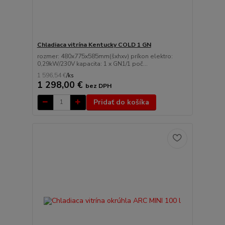
Chladiaca vitrína Kentucky COLD 1 GN
rozmer: 480x775x585mm(šxhxv) príkon elektro:
0,29kW/230V kapacita: 1 x GN1/1 poč...
1 596,54 €
/
ks
1 298,00 €
bez DPH
Pridať do košíka