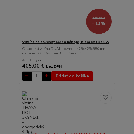
553,50 €
- 10 %
Vitrína na zákusky alebo nápoje, biela 86 l 164 W
Chladená vitrína DUAL-rozmer: 429x425x980 mm-
napätie: 230 V-objem 86 litrov -prí...
498,15 €
/
ks
405,00 €
bez DPH
Pridať do košíka