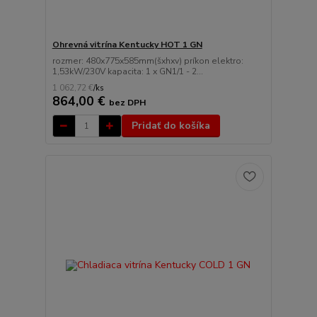
Ohrevná vitrína Kentucky HOT 1 GN
rozmer: 480x775x585mm(šxhxv) príkon elektro:
1,53kW/230V kapacita: 1 x GN1/1 - 2...
1 062,72 €
/
ks
864,00 €
bez DPH
Pridať do košíka