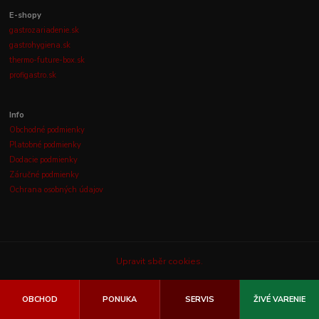
E-shopy
gastrozariadenie.sk
gastrohygiena.sk
thermo-future-box.sk
profigastro.sk
Info
Obchodné podmienky
Platobné podmienky
Dodacie podmienky
Záručné podmienky
Ochrana osobných údajov
Upravit sběr cookies.
OBCHOD
PONUKA
SERVIS
ŽIVÉ VARENIE
© 2003-2026
GASTROLUX, s.r.o.
Všetky práva vyhradené.