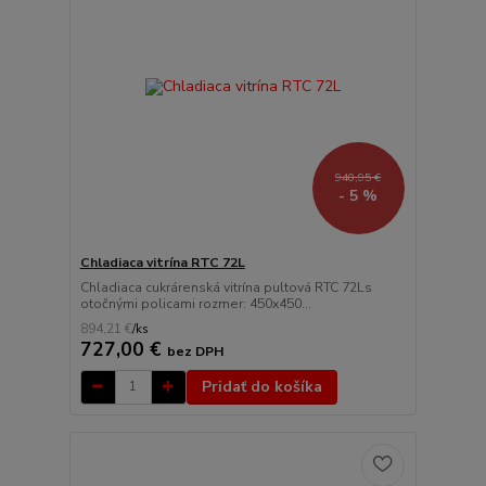
940,95 €
- 5 %
Chladiaca vitrína RTC 72L
Chladiaca cukrárenská vitrína pultová RTC 72Ls
otočnými policami rozmer: 450x450...
894,21 €
/
ks
727,00 €
bez DPH
Pridať do košíka