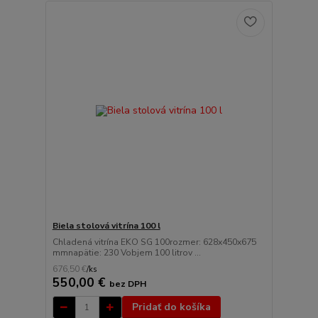
Biela stolová vitrína 100 l
Chladená vitrína EKO SG 100rozmer: 628x450x675
mmnapätie: 230 Vobjem 100 litrov ...
676,50 €
/
ks
550,00 €
bez DPH
Pridať do košíka