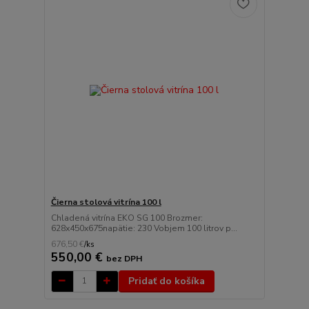
Čierna stolová vitrína 100 l
Chladená vitrína EKO SG 100 Brozmer:
628x450x675napätie: 230 Vobjem 100 litrov p...
676,50 €
/
ks
550,00 €
bez DPH
Pridať do košíka