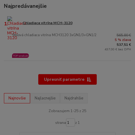
Najpredávanejšie
1.
Chladiaca vitrína MCH-3120
Stolová chladiaca vitrína MCH3120 3xGN1/3+GN1/2
565,80 €
5 % zľava
537,51 €
437,00 € bez DPH
TOP produkt
Upresniť parametre
Najnovšie
Najlacnejšie
Najdrahšie
Zobrazujem 1-25 z 25
strana
z 1