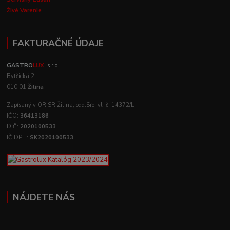
Živé Varenie
FAKTURAČNÉ ÚDAJE
GASTRO
LUX
, s.r.o.
Bytčická 2
010 01
Žilina
Zapísaný v OR SR Žilina, odd:Sro, vl .č. 14372/L
IČO:
36413186
DIČ:
2020100533
IČ DPH:
SK2020100533
NÁJDETE NÁS