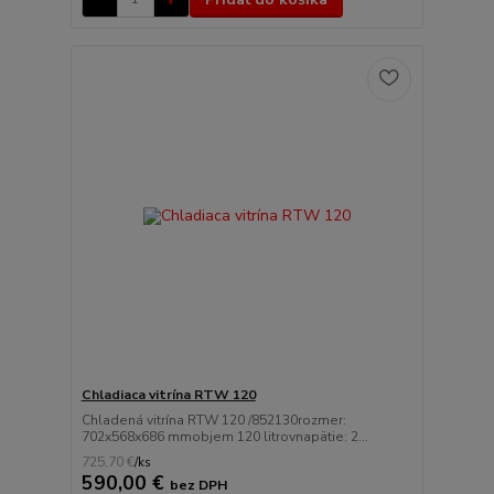
Chladiaca vitrína RTW 120
Chladená vitrína RTW 120 /852130rozmer:
702x568x686 mmobjem 120 litrovnapätie: 2...
725,70 €
/
ks
590,00 €
bez DPH