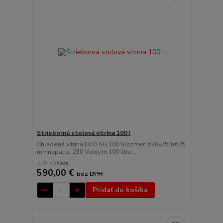
Strieborná stolová vitrína 100 l
Chladená vitrína EKO SG 100 Srozmer: 628x450x675
mmnapätie: 230 Vobjem 100 litro...
725,70 €
/
ks
590,00 €
bez DPH
Pridať do košíka