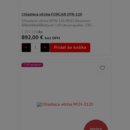
Chladiaca vitrína FORCAR VPR-120
Chladená vitrína RTW 120 /852120rozmer:
696x568x686objem 120 litrovnapätie: 230 ...
1 097,16 €
/
ks
892,00 €
bez DPH
Pridať do košíka
TOP produkt
565,80 €