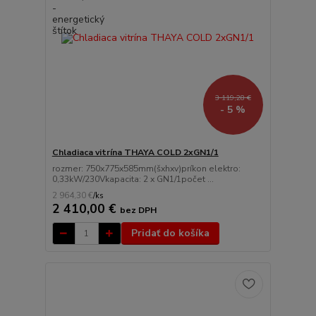
3 119,28 €
- 5 %
Chladiaca vitrína THAYA COLD 2xGN1/1
rozmer: 750x775x585mm(šxhxv)príkon elektro:
0,33kW/230Vkapacita: 2 x GN1/1počet ...
2 964,30 €
/
ks
2 410,00 €
bez DPH
Pridať do košíka