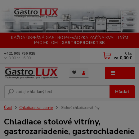
KAŽDÁ ÚSPEŠNÁ GASTRO PREVÁDZKA ZAČÍNA KVALITNÝM
PROJEKTOM -
GASTROPROJEKT.SK
0
ks
+421 905 756 825
za
0,00 €
od 8:00 do 16:00
Menu
Hľadať
Úvod
Chladiace zariadenie
Stolové chladiace vitríny
Chladiace stolové vitríny,
gastrozariadenie, gastrochladenie