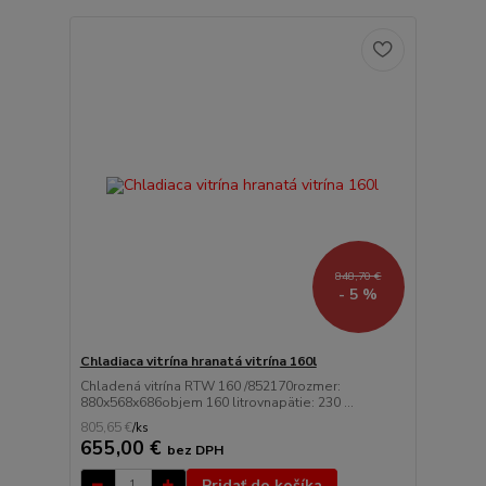
848,70 €
- 5 %
Chladiaca vitrína hranatá vitrína 160l
Chladená vitrína RTW 160 /852170rozmer:
880x568x686objem 160 litrovnapätie: 230 ...
805,65 €
/
ks
655,00 €
bez DPH
Pridať do košíka