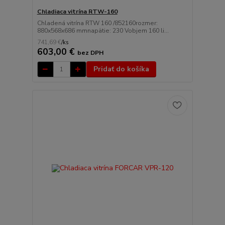
Chladiaca vitrína RTW-160
Chladená vitrína RTW 160 /852160rozmer:
880x568x686 mmnapätie: 230 Vobjem 160 li...
741,69 €
/
ks
603,00 €
bez DPH
Pridať do košíka