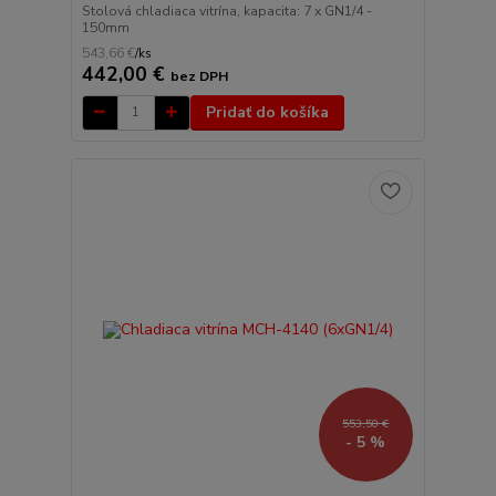
Stolová chladiaca vitrína, kapacita: 7 x GN1/4 -
150mm
543,66 €
/
ks
442,00 €
bez DPH
Pridať do košíka
553,50 €
- 5 %