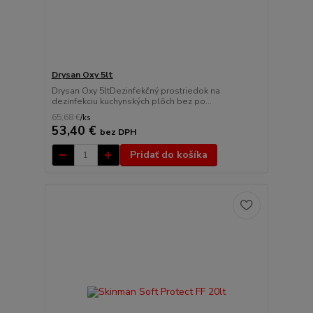
Drysan Oxy 5lt
Drysan Oxy 5ltDezinfekčný prostriedok na
dezinfekciu kuchynských plôch bez po...
65,68 €
/
ks
53,40 €
bez DPH
Pridať do košíka