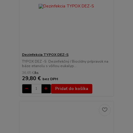
Dezinfekcia TYPOX DEZ-S
TYPOX DEZ -S Dezinfekčný / Biocídny prípravok na
báze etanolu s vôňou eukalyp...
36,65 €
/
ks
29,80 €
bez DPH
Pridať do košíka