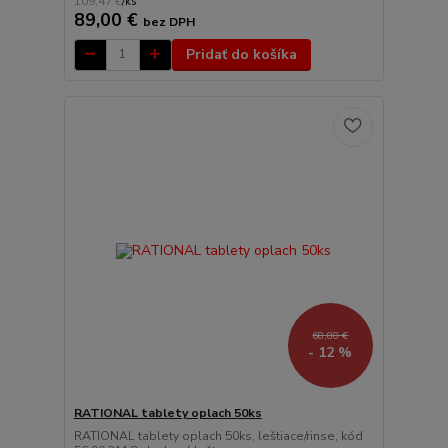
109,47 €
/
ks
89,00 €
bez DPH
Pridať do košíka
68,88 €
- 12 %
RATIONAL tablety oplach 50ks
RATIONAL tablety oplach 50ks, leštiace/rinse, kód