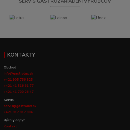
SERVIS GASTROZARIADENÍ VÝROBCOV
KONTAKTY
Obchod
info@gastrolux.sk
+421 905 756 825
+421 41 516 61 77
+421 41 700 26 47
Servis
servis@gastrolux.sk
+421 917 817 804
Rýchly dopyt
Kontakt