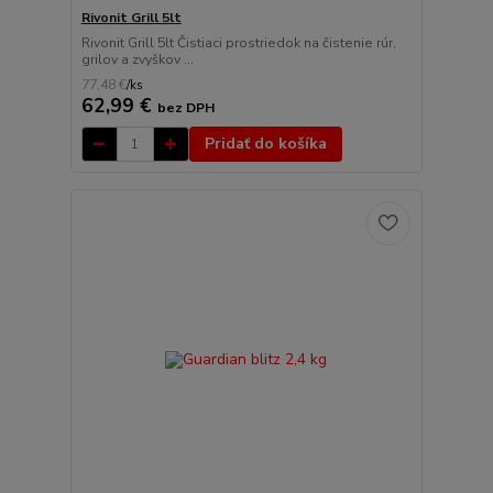
Rivonit Grill 5lt
Rivonit Grill 5lt Čistiaci prostriedok na čistenie rúr,
grilov a zvyškov ...
77,48 €
/
ks
62,99 €
bez DPH
Pridať do košíka