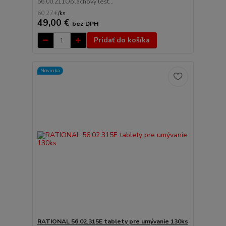
56.00.211Oplachový lešt...
60,27 €
/
ks
49,00 €
bez DPH
Pridať do košíka
Novinka
RATIONAL 56.02.315E tablety pre umývanie 130ks