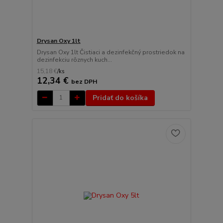
Drysan Oxy 1lt
Drysan Oxy 1lt Čistiaci a dezinfekčný prostriedok na
dezinfekciu rôznych kuch...
15,18 €
/
ks
12,34 €
bez DPH
Pridať do košíka