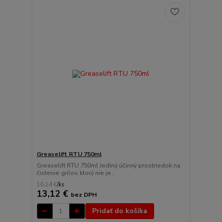
Greaselift RTU 750ml
Greaselift RTU 750ml Jediný účinný prostriedok na
čistenie grilov, ktorý nie je...
16,14 €
/
ks
13,12 €
bez DPH
Pridať do košíka