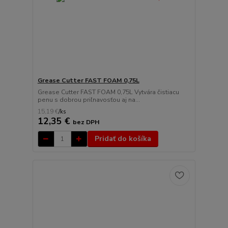
Grease Cutter FAST FOAM 0,75L
Grease Cutter FAST FOAM 0,75L Vytvára čistiacu
penu s dobrou priľnavosťou aj na...
15,19 €
/
ks
12,35 €
bez DPH
Pridať do košíka