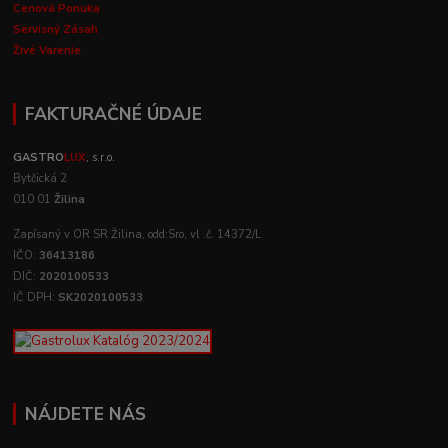
Cenová Ponuka
Servisný Zásah
Živé Varenie
FAKTURAČNÉ ÚDAJE
GASTRO
LUX
, s.r.o.
Bytčická 2
010 01
Žilina
Zapísaný v OR SR Žilina, odd:Sro, vl .č. 14372/L
IČO:
36413186
DIČ:
2020100533
IČ DPH:
SK2020100533
NÁJDETE NÁS