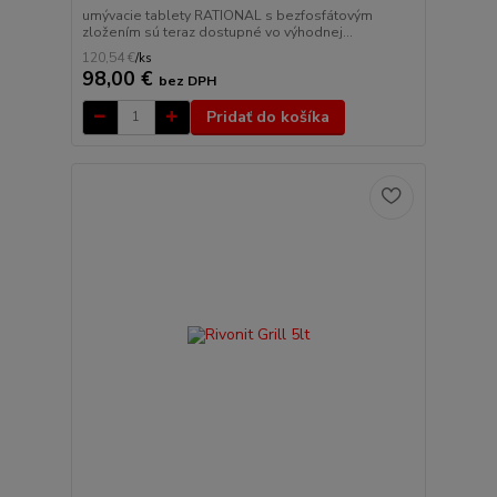
umývacie tablety RATIONAL s bezfosfátovým
zložením sú teraz dostupné vo výhodnej...
120,54 €
/
ks
98,00 €
bez DPH
Pridať do košíka