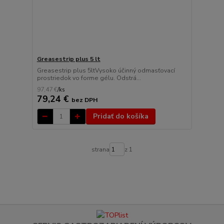
Greasestrip plus 5 lt
Greasestrip plus 5ltVysoko účinný odmasťovací
prostriedok vo forme gélu. Odstrá...
97,47 €
/
ks
79,24 €
bez DPH
Pridať do košíka
strana
z 1