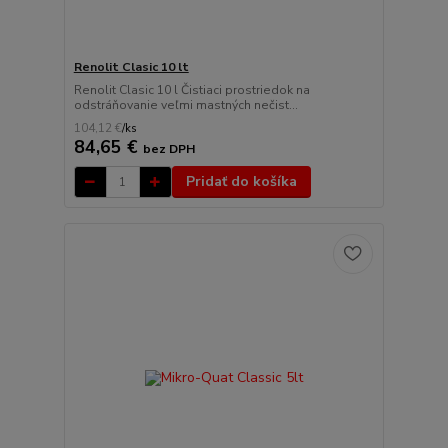
Renolit Clasic 10 lt
Renolit Clasic 10 l Čistiaci prostriedok na
odstráňovanie veľmi mastných nečist...
104,12 €
/
ks
84,65 €
bez DPH
Pridať do košíka