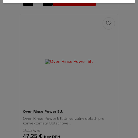
Pridať do košíka
Oven Rinse Power 5lt
Oven Rinse Power 5 lt Univerzálny oplach pre
konvektomaty Oplachové...
58,12 €
/
ks
47,25 €
bez DPH