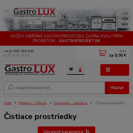
KAŽDÁ ÚSPEŠNÁ GASTRO PREVÁDZKA ZAČÍNA KVALITNÝM
PROJEKTOM -
GASTROPROJEKT.SK
0
ks
+421 905 756 825
za
0,00 €
od 8:00 do 16:00
Menu
Hľadať
Úvod
Hygiena - Chémia
Umývanie - sanitácia
Čistiace prostriedky
Čistiace prostriedky
Upresniť parametre