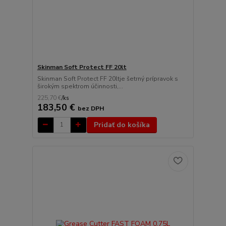
Skinman Soft Protect FF 20lt
Skinman Soft Protect FF 20ltje šetrný prípravok s
širokým spektrom účinnosti,...
225,70 €
/
ks
183,50 €
bez DPH
Pridať do košíka