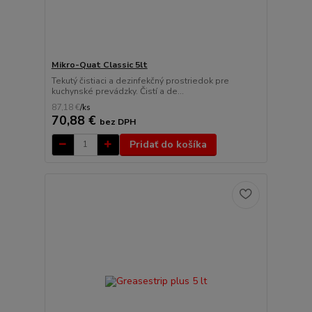
Mikro-Quat Classic 5lt
Tekutý čistiaci a dezinfekčný prostriedok pre
kuchynské prevádzky. Čistí a de...
87,18 €
/
ks
70,88 €
bez DPH
Pridať do košíka