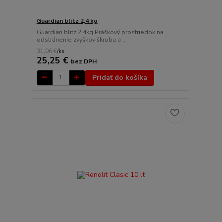
Guardian blitz 2,4 kg
Guardian blitz 2,4kg Práškový prostriedok na
odstránenie zvyškov škrobu a ...
31,06 €
/
ks
25,25 €
bez DPH
Pridať do košíka