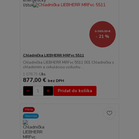
1 365,30 €
- 21 %
Chladnička LIEBHERR MRFvc 5511
Chladnička LIEBHERR MRFvc 5511 001 Chladnička s
chladením a cirkuláciou vzduchu ...
1 078,71 €
/
ks
877,00 €
bez DPH
Pridať do košíka
Akcia
Novinka