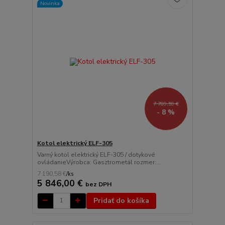
Novinka
7 789,59 €
- 8 %
Kotol elektrický ELF-305
Varný kotol elektrický ELF-305 / dotykové
ovládanieVýrobca: Gasztrometál rozmer:...
7 190,58 €
/
ks
5 846,00 €
bez DPH
Pridať do košíka