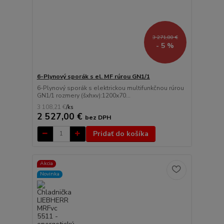
3 271,80 €
- 5 %
6-Plynový sporák s el. MF rúrou GN1/1
6-Plynový sporák s elektrickou multifunkčnou rúrou
GN1/1 rozmery (šxhxv):1200x70...
3 108,21 €
/
ks
2 527,00 €
bez DPH
Pridať do košíka
Akcia
Novinka