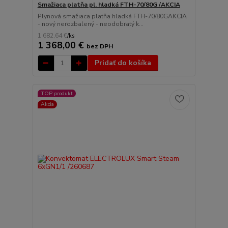
Smažiaca platňa pl. hladká FTH-70/80G /AKCIA
Plynová smažiaca platňa hladká FTH-70/80GAKCIA
- nový nerozbalený - neodobratý k...
1 682,64 €
/
ks
1 368,00 €
bez DPH
Pridať do košíka
TOP produkt
Akcia