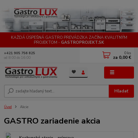
KAŽDÁ ÚSPEŠNÁ GASTRO PREVÁDZKA ZAČÍNA KVALITNÝM
PROJEKTOM -
GASTROPROJEKT.SK
0
ks
+421 905 756 825
za
0,00 €
od 8:00 do 16:00
Menu
Hľadať
Úvod
Akcie
GASTRO zariadenie akcia