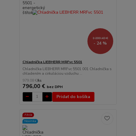
1 280,43 €
- 24 %
Chladnička LIEBHERR MRFvc 5501
Chladnička LIEBHERR MRFvc 5501 001 Chladnička s
chladením a cirkuláciou vzduchu ...
979,08 €
/
ks
796,00 €
bez DPH
Pridať do košíka
Akcia
Novinka