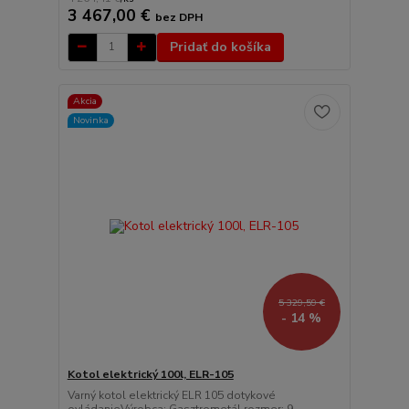
3 467,00 €
bez DPH
Pridať do košíka
Akcia
Novinka
5 329,59 €
- 14 %
Kotol elektrický 100l, ELR-105
Varný kotol elektrický ELR 105 dotykové