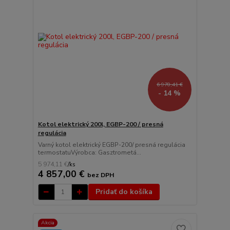
6 970,41 €
- 14 %
Kotol elektrický 200l, EGBP-200 / presná
regulácia
Varný kotol elektrický EGBP-200/ presná regulácia
termostatuVýrobca: Gasztrometá...
5 974,11 €
/
ks
4 857,00 €
bez DPH
Pridať do košíka
Akcia