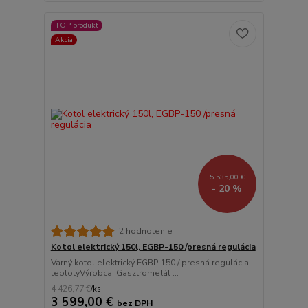
TOP produkt
Akcia
5 535,00 €
- 20 %
2 hodnotenie
Kotol elektrický 150l, EGBP-150 /presná regulácia
Varný kotol elektrický EGBP 150 / presná regulácia
teplotyVýrobca: Gasztrometál ...
4 426,77 €
/
ks
3 599,00 €
bez DPH