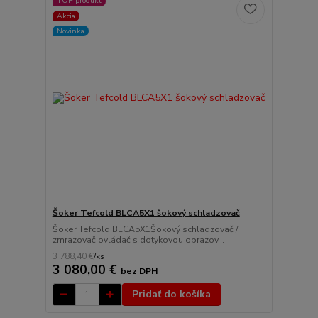
TOP produkt
Akcia
Novinka
Šoker Tefcold BLCA5X1 šokový schladzovač
Šoker Tefcold BLCA5X1Šokový schladzovač /
zmrazovač ovládač s dotykovou obrazov...
3 788,40 €
/
ks
3 080,00 €
bez DPH
Pridať do košíka