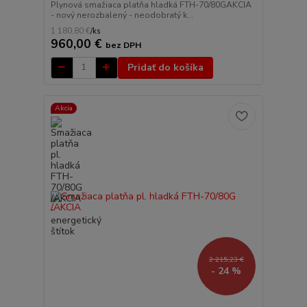
Plynová smažiaca platňa hladká FTH-70/80GAKCIA
- nový nerozbalený - neodobratý k...
1 180,80 €
/
ks
960,00 €
bez DPH
Pridať do košíka
Akcia
2 215,23 €
- 24 %