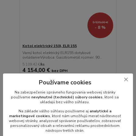
5 535,00 €
- 8 %
Kotol elektrický 150l, ELR 155
Varný kotol elektrický ELR155 dotykové
ovládanieVýrobca: Gasztrometál rozmer: 90...
5 109,42 €
/
ks
4 154,00 €
bez DPH
Pridať do košíka
Používame cookies
Na zabezpečenie správneho fungovania webovej stránky
používame
nevyhnutné (technické) súbory cookies
, ktoré sa
TOP produkt
ukladajú bez vášho súhlasu.
Akcia
Na základe vášho súhlasu používame aj
analytické a
Novinka
marketingové cookies
, ktoré nám umožňujú merať návštevnosť
webovej stránky, analyzovať správanie používateľov, zobrazovať
personalizovaný obsah a relevantnú reklamu prostredníctvom
nástrojov tretích strán.