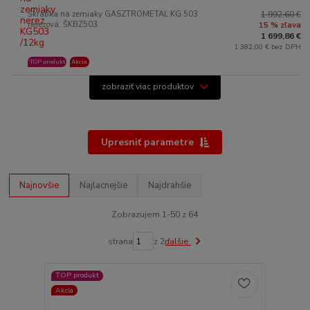
Škrabka na zemiaky GASZTROMETAL KG 503
1 992,60 €
nerezová, ŠKBZ503
15 % zľava
1 699,86 €
1 382,00 € bez DPH
TOP produkt
Akcia
zobraziť viac produktov
Upresniť parametre
Najnovšie
Najlacnejšie
Najdrahšie
Zobrazujem 1-50 z 64
strana
z 2
ďalšie
TOP produkt
Akcia