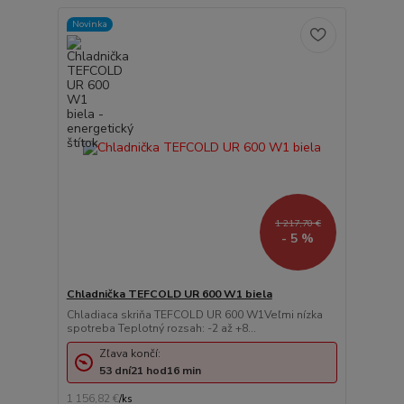
Novinka
1 217,70 €
- 5 %
Chladnička TEFCOLD UR 600 W1 biela
Chladiaca skriňa TEFCOLD UR 600 W1Veľmi nízka
spotreba Teplotný rozsah: -2 až +8...
Zľava končí:
53
dní
21
hod
16
min
1 156,82 €
/
ks