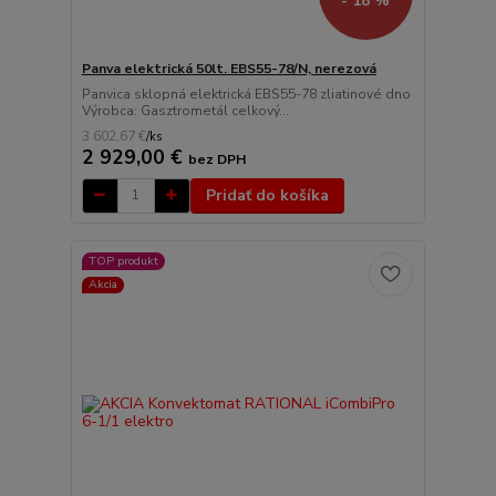
- 18 %
Panva elektrická 50lt. EBS55-78/N, nerezová
Panvica sklopná elektrická EBS55-78 zliatinové dno
Výrobca: Gasztrometál celkový...
3 602,67 €
/
ks
2 929,00 €
bez DPH
Pridať do košíka
TOP produkt
Akcia