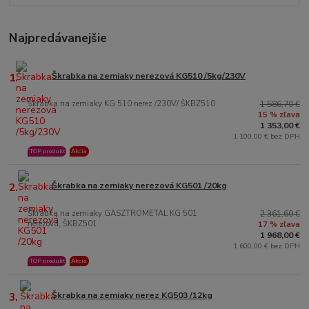
Najpredávanejšie
1.
Škrabka na zemiaky nerezová KG510 /5kg/230V
Škrabka na zemiaky KG 510 nerez /230V/ ŠKBZ510
1 586,70 €
15 % zľava
1 353,00 €
1 100,00 € bez DPH
TOP produkt
Akcia
2.
Škrabka na zemiaky nerezová KG501 /20kg
Škrabka na zemiaky GASZTROMETAL KG 501
2 361,60 €
nerezová, ŠKBZ501
17 % zľava
1 968,00 €
1 600,00 € bez DPH
TOP produkt
Akcia
3.
Škrabka na zemiaky nerez KG503 /12kg