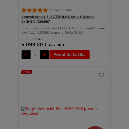
2 hodnotenie
Konvektomat ELECTROLUX Smart Steam
6xGN1/1 /260687
Elektrický konvektomat ELECTROLUX Smart Steam
6xGN1/1 /260687rozmery: 860x767x6...
6 271,77 €
/
ks
5 099,00 €
bez DPH
Pridať do košíka
Akcia