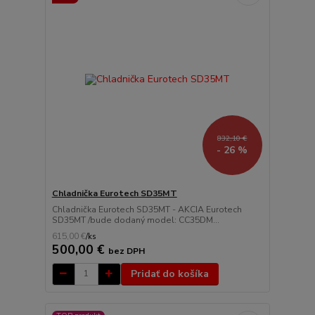
832,10 €
- 26 %
Chladnička Eurotech SD35MT
Chladnička Eurotech SD35MT - AKCIA Eurotech
SD35MT /bude dodaný model: CC35DM...
615,00 €
/
ks
500,00 €
bez DPH
Pridať do košíka