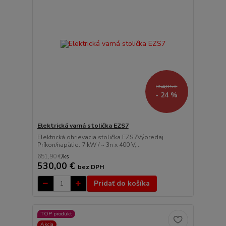
854,85 €
- 24 %
Elektrická varná stolička EZS7
Elektrická ohrievacia stolička EZS7Výpredaj
Príkon/napätie: 7 kW / ~ 3n x 400 V,...
651,90 €
/
ks
530,00 €
bez DPH
Pridať do košíka
TOP produkt
Akcia