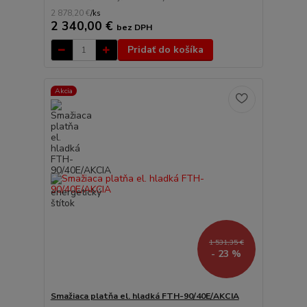
2 878,20 €
/
ks
2 340,00 €
bez DPH
Pridať do košíka
Akcia
1 531,35 €
- 23 %
Smažiaca platňa el. hladká FTH-90/40E/AKCIA