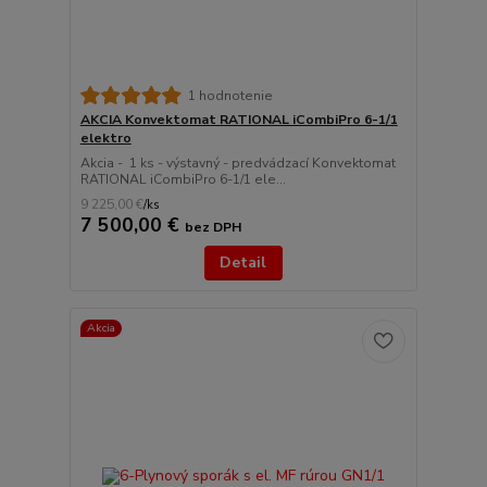
1 hodnotenie
AKCIA Konvektomat RATIONAL iCombiPro 6-1/1
elektro
Akcia - 1 ks - výstavný - predvádzací Konvektomat
RATIONAL iCombiPro 6-1/1 ele...
9 225,00 €
/
ks
7 500,00 €
bez DPH
Detail
Akcia