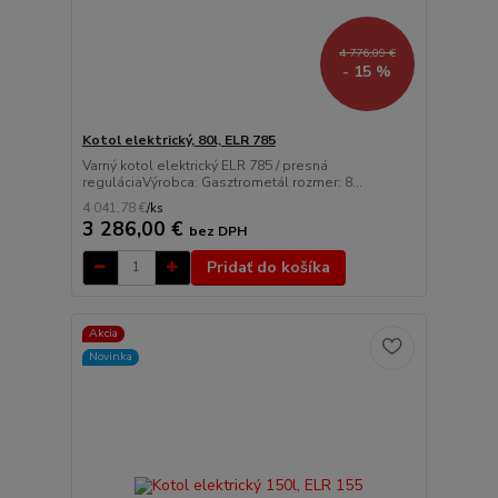
4 776,09 €
- 15 %
Kotol elektrický, 80l, ELR 785
Varný kotol elektrický ELR 785 / presná
reguláciaVýrobca: Gasztrometál rozmer: 8...
4 041,78 €
/
ks
3 286,00 €
bez DPH
Pridať do košíka
Akcia
Novinka