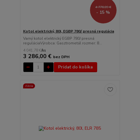
4 776,09 €
- 15 %
Kotol elektrický, 80l, EGBP 780/ presná regulácia
Varný kotol elektrický EGBP 780/ presná
reguláciaVýrobca: Gasztrometál rozmer: 8...
4 041,78 €
/
ks
3 286,00 €
bez DPH
Pridať do košíka
Akcia