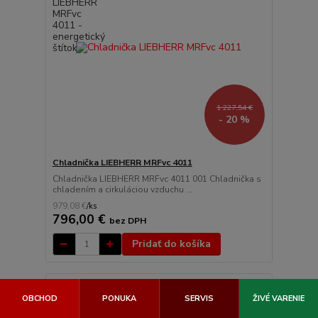
1 227,54 €
- 20 %
Chladnička LIEBHERR MRFvc 4011
Chladnička LIEBHERR MRFvc 4011 001 Chladnička s
chladením a cirkuláciou vzduchu ...
979,08 €
/
ks
796,00 €
bez DPH
Pridať do košíka
Akcia
OBCHOD
PONUKA
SERVIS
ŽIVÉ VARENIE
Novinka