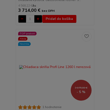
ovládanieVýrobca: Gasztrometál rozmer: 9...
4 568,22 €
/
ks
3 714,00 €
bez DPH
Pridať do košíka
TOP produkt
Akcia
Novinka
3 075,00 €
- 5 %
1 hodnotenie