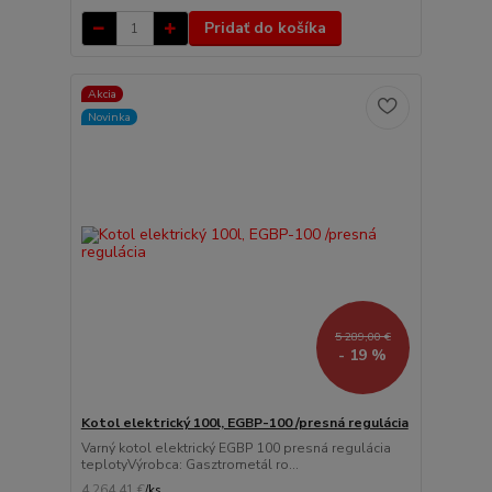
Pridať do košíka
Akcia
Novinka
5 289,00 €
- 19 %
Kotol elektrický 100l, EGBP-100 /presná regulácia
Varný kotol elektrický EGBP 100 presná regulácia
teplotyVýrobca: Gasztrometál ro...
4 264,41 €
/
ks