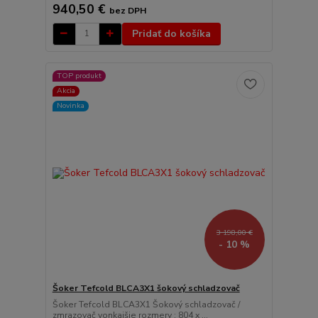
940,50 €
bez DPH
Pridať do košíka
TOP produkt
Akcia
Novinka
3 198,00 €
- 10 %
Šoker Tefcold BLCA3X1 šokový schladzovač
Šoker Tefcold BLCA3X1 Šokový schladzovač /
zmrazovač vonkajšie rozmery : 804 x ...