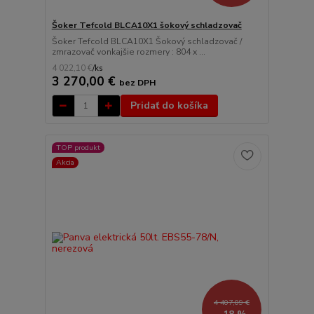
Šoker Tefcold BLCA10X1 šokový schladzovač
Šoker Tefcold BLCA10X1 Šokový schladzovač /
zmrazovač vonkajšie rozmery : 804 x ...
4 022,10 €
/
ks
3 270,00 €
bez DPH
Pridať do košíka
TOP produkt
Akcia
4 407,09 €