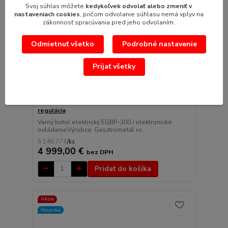
Svoj súhlas môžete
kedykoľvek odvolať alebo zmeniť v
nastaveniach cookies
, pričom odvolanie súhlasu nemá vplyv na
zákonnosť spracúvania pred jeho odvolaním.
Odmietnuť všetko
Podrobné nastavenie
7 174,59 €
- 14 %
Prijať všetky
2 hodnotenie
Kotol elektrický 300l, EGBP-300 / presná
regulácia
Varný kotol elektrický EGBP-300 / elektronické
ovládanieVýrobca: Gasztrometál ro...
6 148,77 €
/
ks
4 999,00 €
bez DPH
Pridať do košíka
Akcia
Novinka