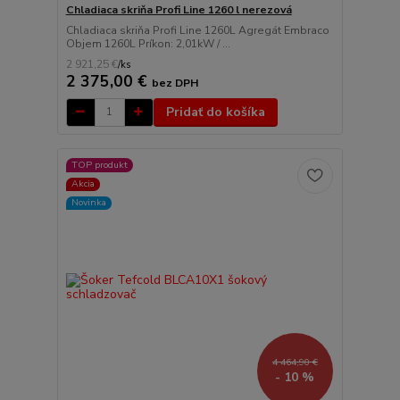
Chladiaca skriňa Profi Line 1260 l nerezová
Chladiaca skriňa Profi Line 1260L Agregát Embraco
Objem 1260L Príkon: 2,01kW / ...
2 921,25 €
/
ks
2 375,00 €
bez DPH
Pridať do košíka
TOP produkt
Akcia
Novinka
4 464,90 €
- 10 %