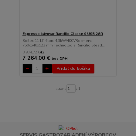
Espresso kávovar Rancilio Classe 9 USB 2GR
Boiler: 11 LPríkon: 4,3kW/400VRozmery:
750x540x523 mm Technológia Rancilio Stead...
8 934,72 €
/
ks
7 264,00 €
bez DPH
Pridať do košíka
strana
z 1
SERVIS GASTROZARIADENÍ VÝROBCOV