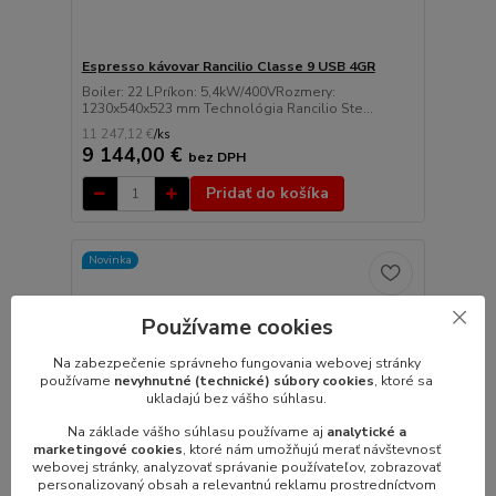
Espresso kávovar Rancilio Classe 9 USB 4GR
Boiler: 22 LPríkon: 5,4kW/400VRozmery:
1230x540x523 mm Technológia Rancilio Ste...
11 247,12 €
/
ks
9 144,00 €
bez DPH
Pridať do košíka
Novinka
Používame cookies
Na zabezpečenie správneho fungovania webovej stránky
používame
nevyhnutné (technické) súbory cookies
, ktoré sa
ukladajú bez vášho súhlasu.
Na základe vášho súhlasu používame aj
analytické a
marketingové cookies
, ktoré nám umožňujú merať návštevnosť
webovej stránky, analyzovať správanie používateľov, zobrazovať
personalizovaný obsah a relevantnú reklamu prostredníctvom