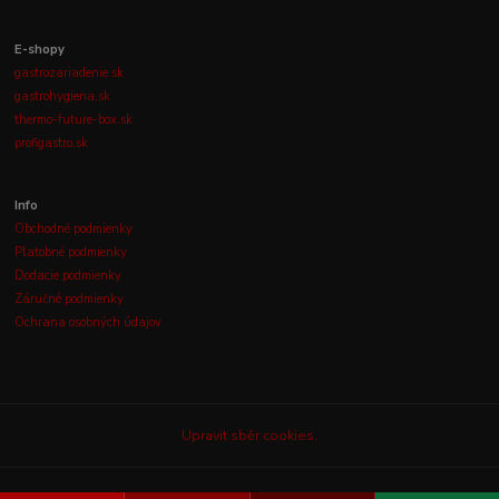
E-shopy
gastrozariadenie.sk
gastrohygiena.sk
thermo-future-box.sk
profigastro.sk
Info
Obchodné podmienky
Platobné podmienky
Dodacie podmienky
Záručné podmienky
Ochrana osobných údajov
Upravit sběr cookies.
© 2003-2026
GASTROLUX, s.r.o.
Všetky práva vyhradené.