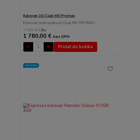
Kávovar 1G Club ME Promac
Kávovar jednopákový Club ME PROMAC
2 189,40 €
/
ks
1 780,00 €
bez DPH
Pridať do košíka
Novinka