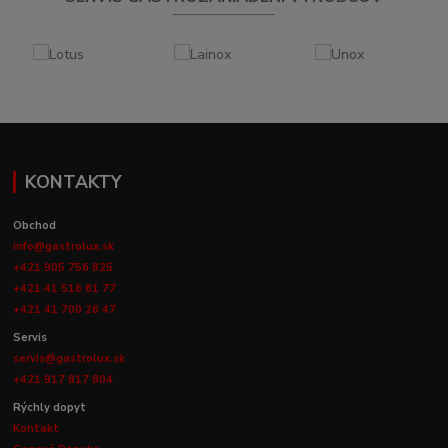
KONTAKTY
Obchod
info@gastrolux.sk
+421 905 756 825
+421 41 516 61 77
+421 41 700 26 47
Servis
servis@gastrolux.sk
+421 917 817 804
Rýchly dopyt
Kontakt