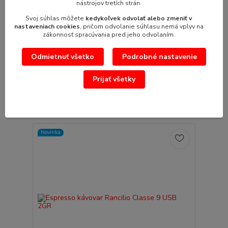
nástrojov tretích strán.
Svoj súhlas môžete
kedykoľvek odvolať alebo zmeniť v
nastaveniach cookies
, pričom odvolanie súhlasu nemá vplyv na
zákonnosť spracúvania pred jeho odvolaním.
Espresso kávovar Rancilio Classe 9 USB 3GR
Boiler: 16 LPríkon: 5,4kW/400VRozmery:
Odmietnuť všetko
Podrobné nastavenie
990x540x523 mm Technológia Rancilio Stea...
9 757,59 €
/
ks
Prijať všetky
7 933,00 €
bez DPH
Pridať do košíka
Novinka