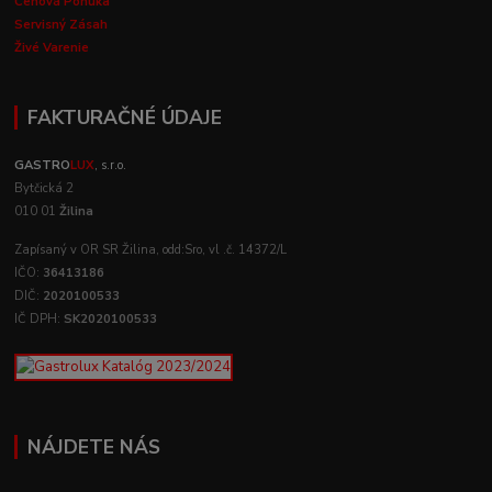
Cenová Ponuka
Servisný Zásah
Živé Varenie
FAKTURAČNÉ ÚDAJE
GASTRO
LUX
, s.r.o.
Bytčická 2
010 01
Žilina
Zapísaný v OR SR Žilina, odd:Sro, vl .č. 14372/L
IČO:
36413186
DIČ:
2020100533
IČ DPH:
SK2020100533
NÁJDETE NÁS