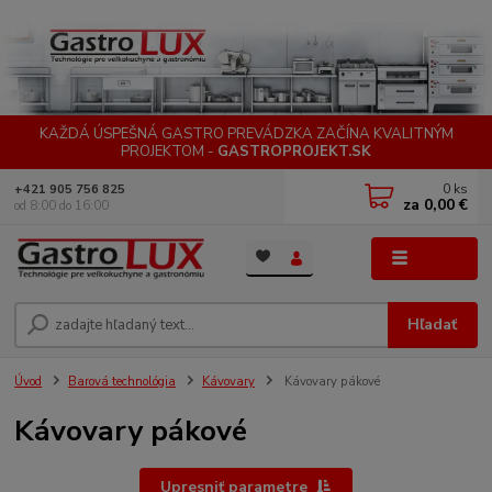
KAŽDÁ ÚSPEŠNÁ GASTRO PREVÁDZKA ZAČÍNA KVALITNÝM
PROJEKTOM -
GASTROPROJEKT.SK
0
ks
+421 905 756 825
za
0,00 €
od 8:00 do 16:00
Menu
Hľadať
Úvod
Barová technológia
Kávovary
Kávovary pákové
Kávovary pákové
Upresniť parametre