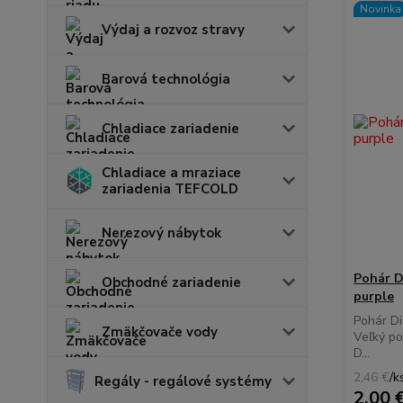
Novinka
Výdaj a rozvoz stravy
Barová technológia
Chladiace zariadenie
Chladiace a mraziace
zariadenia TEFCOLD
Nerezový nábytok
Pohár D
Obchodné zariadenie
purple
Pohár Di
Zmäkčovače vody
Veľký po
D...
2,46 €
/
k
Regály - regálové systémy
2,00 