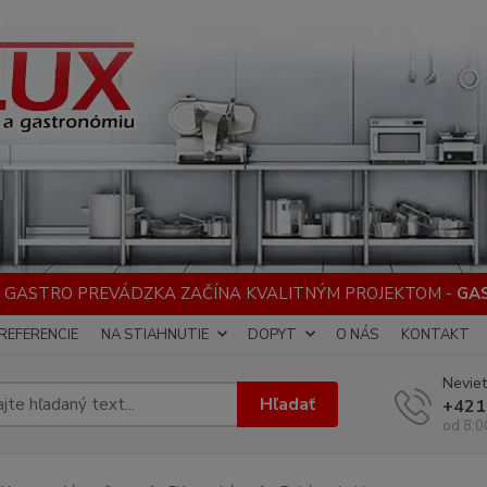
 GASTRO PREVÁDZKA ZAČÍNA KVALITNÝM PROJEKTOM -
GA
REFERENCIE
NA STIAHNUTIE
DOPYT
O NÁS
KONTAKT
Neviet
Hľadať
+421
od 8:0