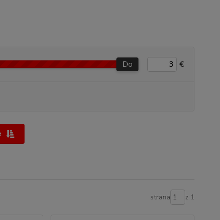
Do
€
e
strana
z 1