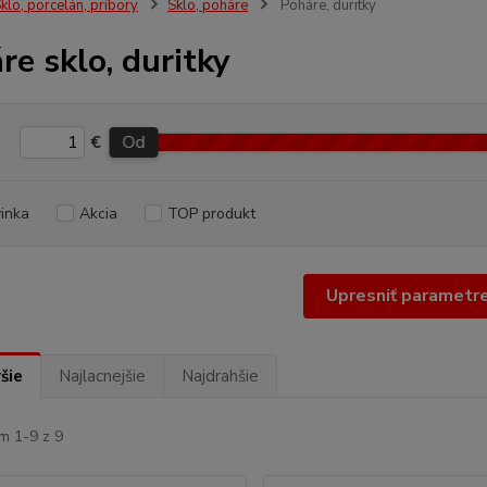
klo, porcelán, príbory
Sklo, poháre
Poháre, duritky
re sklo, duritky
€
Od
inka
Akcia
TOP produkt
Upresniť parametr
šie
Najlacnejšie
Najdrahšie
m 1-9 z 9