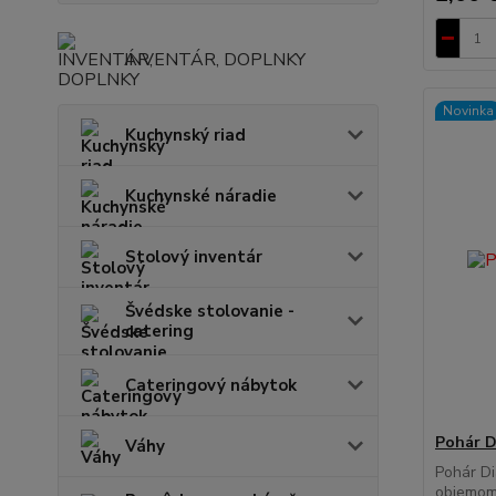
INVENTÁR, DOPLNKY
Novinka
Kuchynský riad
Kuchynské náradie
Stolový inventár
Švédske stolovanie -
catering
Cateringový nábytok
Pohár D
Váhy
Pohár Di
objemom 