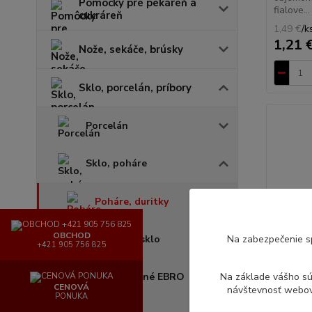
Pomôcky pre pekáreň a
fialove...
cukráreň
1,49 €
/
k
1,21 
Nože, sekáče, brúsky
Sklo, porcelán, príbory
Porcelán
Sklo, poháre
Poháre, duritky
OBCHOD
Nápojové sklo
Na zabezpečenie s
+421 905 756 825
Sklo tvrdené EBRO
Na základe vášho s
CENOVÁ
návštevnosť webove
PONUKA