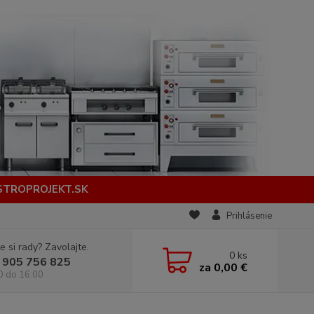
STROPROJEKT.SK
Prihlásenie
e si rady? Zavolajte.
0
ks
 905 756 825
za
0,00 €
0 do 16:00