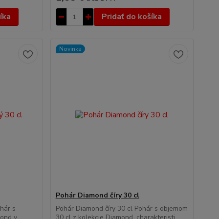
íka
Pridať do košíka
Novinka
Pohár Diamond číry 30 cl
hár s
Pohár Diamond číry 30 cl Pohár s objemom
mond v
30 cl z kolekcie Diamond, charakteristi...