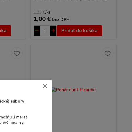
1,23 €
/
ks
1,00 €
bez DPH
íka
Pridať do košíka
ické) súbory
umožňujú merať
ovaný obsah a