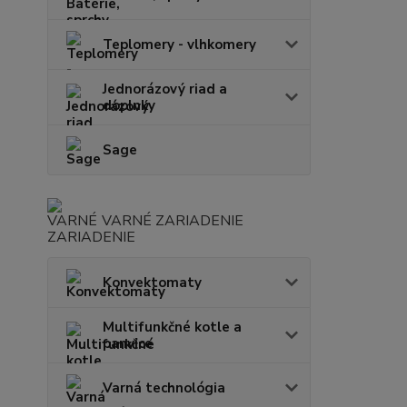
Teplomery - vlhkomery
Jednorázový riad a
doplnky
Sage
VARNÉ ZARIADENIE
Konvektomaty
Multifunkčné kotle a
panvice
Varná technológia