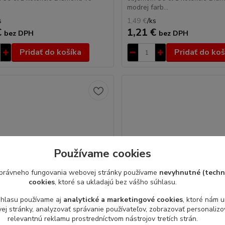
modrej farb...
s
1,49 €
/
ks
€
1,21 €
bez DPH
bez DPH
Pridať do košíka
Pridať do koš
Používame cookies
právneho fungovania webovej stránky používame
nevyhnutné (techn
cookies
, ktoré sa ukladajú bez vášho súhlasu.
úhlasu používame aj
analytické a marketingové cookies
, ktoré nám 
j stránky, analyzovať správanie používateľov, zobrazovať personaliz
relevantnú reklamu prostredníctvom nástrojov tretích strán.