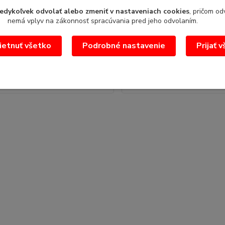
a šampanské Gala 175ml
Pohár Venezia číra
edykoľvek odvolať alebo zmeniť v nastaveniach cookies
, pričom od
nemá vplyv na zákonnosť spracúvania pred jeho odvolaním.
a šampanské flétna Gala 175ml
Pohár durit Venezia číra Objem
175ml
litrafarba: číry
etnuť všetko
Podrobné nastavenie
Prijať 
s
1,38 €
/
ks
€
1,12 €
bez DPH
bez DPH
Pridať do košíka
Pridať do koš