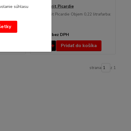
Pohár durit Picardie
volanie súhlasu
 0,2
Pohár durit Picardie Objem 0,22 litrafarba:
číry
všetky
1,37 €
/
ks
1,11 €
bez DPH
íka
Pridať do košíka
strana
z 1