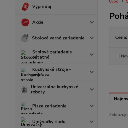
Úvod
S
Výpredaj
Pohá
Akcie
Cena:
Stolové varné zariadenie
Stolové zariadenie
Nov
ostatné
Kuchynské stroje -
príprava
Univerzálne kuchynské
roboty
Najnov
Pizza zariadenie
Zobrazuje
Umývačky riadu