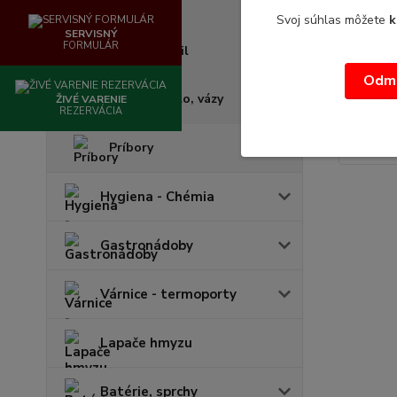
Zmrzlinky
Pohár n
Svoj súhlas môžete
k
SERVISNÝ
Pohár n
FORMULÁR
Misky empil
Objem: 
Odmi
2,79 €
/
k
Krčahy, sklo, vázy
2,27 
ŽIVÉ VARENIE
REZERVÁCIA
Príbory
Hygiena - Chémia
Gastronádoby
Várnice - termoporty
Lapače hmyzu
Batérie, sprchy