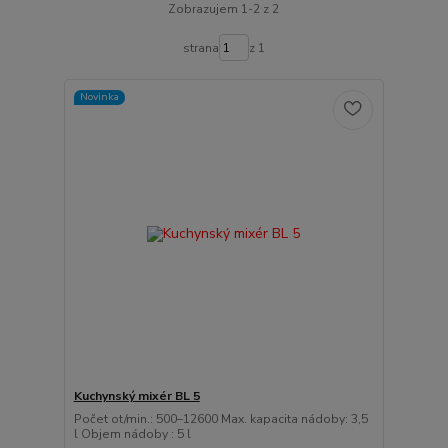
Zobrazujem 1-2 z 2
strana
z 1
Novinka
Kuchynský mixér BL 5
Počet ot/min.: 500–12600 Max. kapacita nádoby: 3,5
l Objem nádoby : 5 l