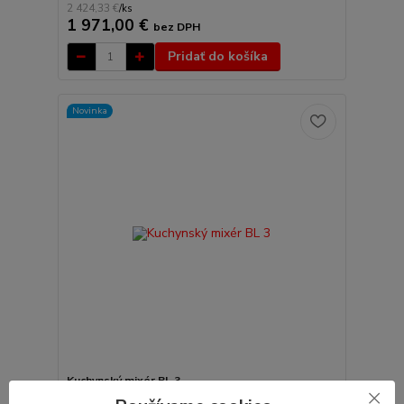
2 424,33 €
/
ks
1 971,00 €
bez DPH
Pridať do košíka
Novinka
Kuchynský mixér BL 3
Počet ot/min.: 500–12600 Max. kapacita nádoby: 2,5