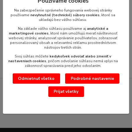
Používame cookies
l Objem nádoby : 3 l
1 986,45 €
Na zabezpečenie správneho fungovania webovej stránky
/
ks
1 615,00 €
používame
nevyhnutné (technické) súbory cookies
, ktoré sa
bez DPH
ukladajú bez vášho súhlasu.
Pridať do košíka
Na základe vášho súhlasu používame aj
analytické a
marketingové cookies
, ktoré nám umožňujú merať návštevnosť
webovej stránky, analyzovať správanie používateľov, zobrazovať
personalizovaný obsah a relevantnú reklamu prostredníctvom
strana
z 1
nástrojov tretích strán.
Svoj súhlas môžete
kedykoľvek odvolať alebo zmeniť v
nastaveniach cookies
, pričom odvolanie súhlasu nemá vplyv na
zákonnosť spracúvania pred jeho odvolaním.
Odmietnuť všetko
Podrobné nastavenie
SERVIS GASTROZARIADENÍ VÝROBCOV
Prijať všetky