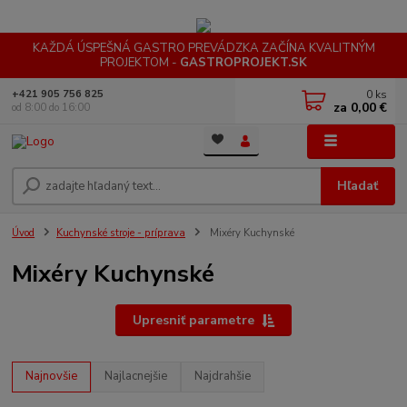
KAŽDÁ ÚSPEŠNÁ GASTRO PREVÁDZKA ZAČÍNA KVALITNÝM
PROJEKTOM -
GASTROPROJEKT.SK
0
ks
+421 905 756 825
za
0,00 €
od 8:00 do 16:00
Menu
Hľadať
Úvod
Kuchynské stroje - príprava
Mixéry Kuchynské
Mixéry Kuchynské
Upresniť parametre
Najnovšie
Najlacnejšie
Najdrahšie