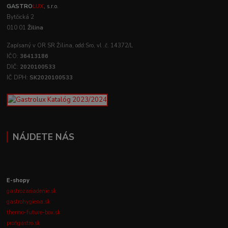
GASTRO
LUX
, s.r.o.
Bytčická 2
010 01
Žilina
Zapísaný v OR SR Žilina, odd:Sro, vl .č. 14372/L
IČO:
36413186
DIČ:
2020100533
IČ DPH:
SK2020100533
NÁJDETE NÁS
E-shopy
gastrozariadenie.sk
gastrohygiena.sk
thermo-future-box.sk
profigastro.sk